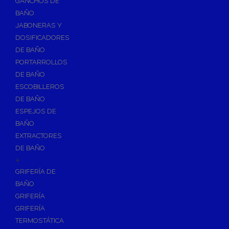
GANCHOS DE
Accesorios y Grupos Contra Incendios
BAÑO
Energías Renovables
JABONERAS Y
Calderas y estufas de biomasa
DOSIFICADORES
DE BAÑO
Sistemas de Energía Solar Térmica
PORTARROLLOS
Estructuras de soporte
DE BAÑO
Sistemas de Aerotermia
ESCOBILLEROS
Sistemas de Energía Solar Fotovoltaica
DE BAÑO
ESPEJOS DE
Paneles
BAÑO
Inversores
EXTRACTORES
Baterías
DE BAÑO
Accesorios
+
Estructuras
GRIFERÍA DE
BAÑO
Fontanería
GRIFERÍA
Aislamientos para Tuberías
GRIFERÍA
Accesorios para Instalación de Gas
TERMOSTÁTICA
Válvulas para Gas