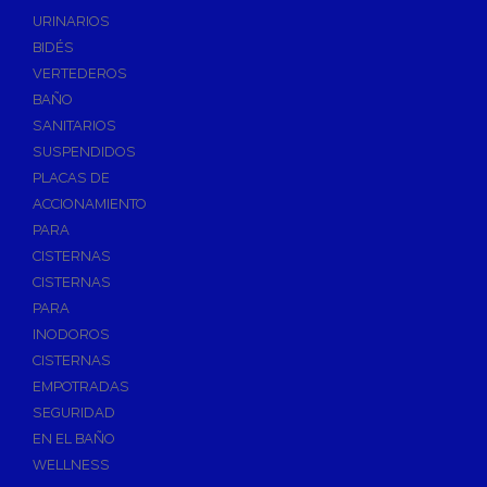
Válvulas de Fontanería
URINARIOS
Válvulas de Esfera
BIDÉS
Válvulas de Escuadra y Lavadora
VERTEDEROS
Válvulas Reductoras de Presión
BAÑO
Válvulas de Retención
SANITARIOS
Electroválvulas
SUSPENDIDOS
PLACAS DE
Válvulas de Compuerta
ACCIONAMIENTO
Válvulas de Contadores
PARA
Llaves de Paso
CISTERNAS
Válvulas de Mariposa
CISTERNAS
Accesorios de Valvulería
PARA
INODOROS
Calderines
CISTERNAS
Herramientas y Vestuario
EMPOTRADAS
Adhesivos y Selladores
SEGURIDAD
Adhesivos Instantaneos
EN EL BAÑO
Selladores y Masillas
WELLNESS