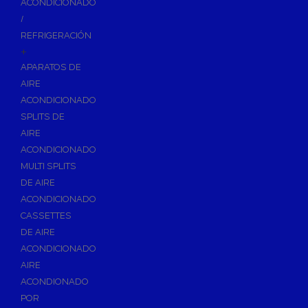
ACONDICIONADO
Inodoros
/
Asientos y Tapas de WC
REFRIGERACIÓN
+
Platos de Ducha
APARATOS DE
Lavabos
AIRE
Bañeras
ACONDICIONADO
Urinarios
SPLITS DE
Bidés
AIRE
ACONDICIONADO
Vertederos Baño
MULTI SPLITS
Sanitarios Suspendidos
DE AIRE
Placas de Accionamiento para Cisternas
ACONDICIONADO
Cisternas Para Inodoros
CASSETTES
Cisternas Empotradas
DE AIRE
ACONDICIONADO
Seguridad en el Baño
AIRE
Wellness
ACONDIONADO
Calefacción y A.C.S
POR