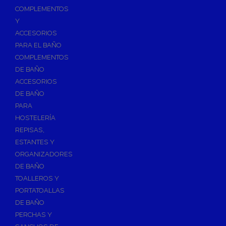
Válvulas para Calefacción
COMPLEMENTOS
Válvulas Radiador
Y
ACCESORIOS
Válv. Mezcladora Termostática
PARA EL BAÑO
Válvulas Motorizadas
COMPLEMENTOS
Válvulas de Seguridad
DE BAÑO
Colectores de Calefacción
ACCESORIOS
DE BAÑO
Bombas de Calor
PARA
Bombas de calor para ACS
HOSTELERÍA
Cocinas
REPISAS,
Extractores de Cocina
ESTANTES Y
ORGANIZADORES
Fregaderos
DE BAÑO
Grifería de Cocina
TOALLEROS Y
Grifería de Fregadero
PORTATOALLAS
DE BAÑO
Recambios de fregadero
PERCHAS Y
Contra Incendios