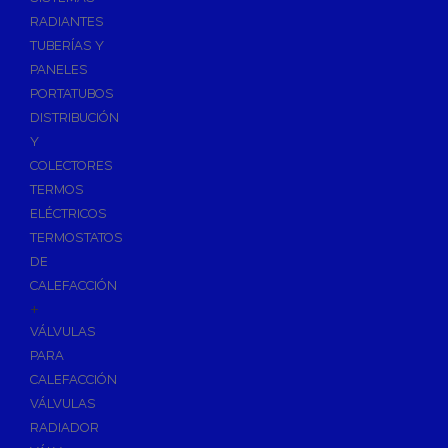
Ósmosis con Depósito
RADIANTES
Recambios de Ósmosis
TUBERÍAS Y
Grifería de Ósmosis
PANELES
PORTATUBOS
Regulación y Dosificación de Agua
DISTRIBUCIÓN
Y
COLECTORES
TERMOS
ELÉCTRICOS
TERMOSTATOS
DE
CALEFACCIÓN
+
VÁLVULAS
PARA
CALEFACCIÓN
VÁLVULAS
RADIADOR