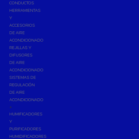
Accesorios de Calefacción
CONDUCTOS
Vasos de Expansión
HERRAMIENTAS
Y
Manómetros
ACCESORIOS
Termometros
DE AIRE
Otros accesorios de calefacción
ACONDICIONADO
Accesorios de Radiadores
REJILLAS Y
Tapones, purgadores y accesorios para radiador
DIFUSORES
DE AIRE
Soportes para Radiadores
ACONDICIONADO
Acumuladores e Interacumuladores
SISTEMAS DE
REGULACIÓN
Bombas Circuladoras / Grupos de Bombeo
DE AIRE
Bombas de Calefacción
ACONDICIONADO
Bombas Simples para ACS
+
Calderas
HUMIFICADORES
Calderas Murales a Gas
Y
PURIFICADORES
Grupos Térmicos de Gasóleo
HUMIDIFICADORES