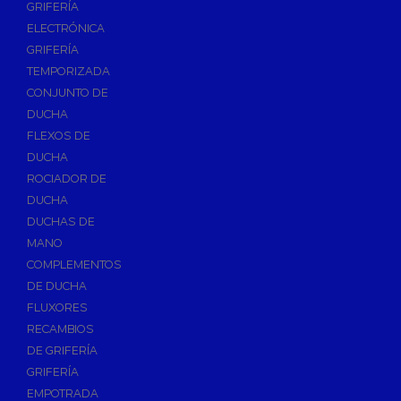
GRIFERÍA
Accesorios y Repuestos de Gas
ELECTRÓNICA
GRIFERÍA
Baterias y Contadores
TEMPORIZADA
Bombas
CONJUNTO DE
Bombas Sumergibles
DUCHA
Bombas de Drenaje y Residual
FLEXOS DE
DUCHA
Bombas de Superficies Horizontal y Vertical
ROCIADOR DE
Canalones Pluviales
DUCHA
Desagües
DUCHAS DE
Válvulas de Desagüe
MANO
COMPLEMENTOS
Válvulas para Platos de Ducha y Bañeras
DE DUCHA
Sifones
FLUXORES
Sumideros y Botes Sifónicos
RECAMBIOS
Accesorios para Desagüe
DE GRIFERÍA
GRIFERÍA
Flotadores y Boyas
EMPOTRADA