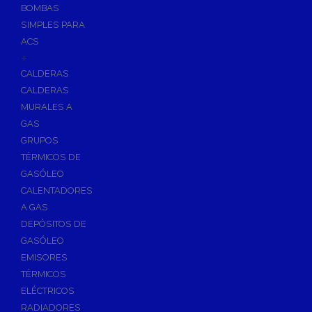
BOMBAS
Skimmers para Piscinas
SIMPLES PARA
Sumideros para Piscinas
ACS
Boquillas para Piscinas
+
CALDERAS
Accesorios para Piscinas
CALDERAS
Productos Químicos para Piscinas
MURALES A
Reguladores de PH
GAS
Antialgas para Piscinas
GRUPOS
Floculante para Piscinas
TÉRMICOS DE
GASÓLEO
Cloro para Piscinas
CALENTADORES
Desinfección de Piscinas sin Cloro
A GAS
Invernaje de Piscinas
DEPÓSITOS DE
Limpiadores de Piscinas
GASÓLEO
Kits Analizadores
EMISORES
Dosificadores
TÉRMICOS
ELÉCTRICOS
Riego, Jardín y Fuentes
RADIADORES