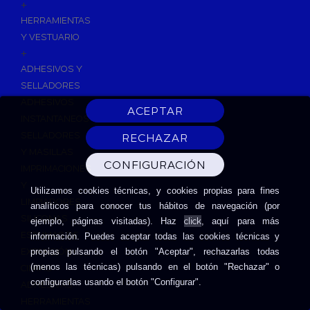
+
HERRAMIENTAS
Y VESTUARIO
+
ADHESIVOS Y
SELLADORES
ADHESIVOS
INSTANTANEOS
SELLADORES
Y MASILLAS
IMPRIMACIONES
Y
Utilizamos cookies técnicas, y cookies propias para fines
LIMPIADORES
analíticos para conocer tus hábitos de navegación (por
SILICONAS
click
ejemplo, páginas visitadas). Haz
, aquí para más
ESPUMAS DE
información. Puedes aceptar todas las cookies técnicas y
EXPANSIÓN
propias pulsando el botón "Aceptar", rechazarlas todas
(menos las técnicas) pulsando en el botón "Rechazar" o
CINTAS
configurarlas usando el botón "Configurar".
ADHESIVAS
HERRAMIENTAS