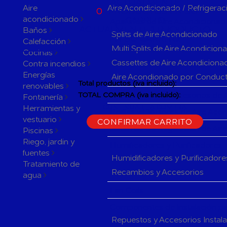
ACTUALMENTE
Aire
Aire Acondicionado / Refrigerac
0
PRODUCTOS EN SU
acondicionado
CARRITO
Aparatos de Aire Acondicionad
ACTUALMENTE 1 PRODUCTO
Baños
Splits de Aire Acondicionado
EN SU CARRITO.
Calefacción
Multi Splits de Aire Acondicion
Cocinas
Cassettes de Aire Acondiciona
Contra incendios
Energías
Aire Acondionado por Conduc
Total productos (iva incluido):
renovables
Herramientas y accesorios de 
TOTAL COMPRA (iva incluido):
Fontanería
Herramientas y
CONTINUAR LA COMPRA
Rejillas y Difusores de Aire Ac
vestuario
CONFIRMAR CARRITO
Sistemas de Regulación de Air
Piscinas
Riego, jardin y
Humificadores y Purificadores
fuentes
Humidificadores y Purificadore
Tratamiento de
Recambios y Accesorios
agua
Fan Coils
Componentes de Instalación pa
Repuestos y Accesorios Instal