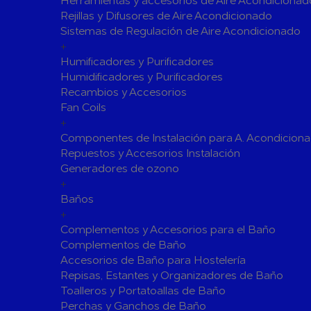
Herramientas y accesorios de Aire Acondicionad
Rejillas y Difusores de Aire Acondicionado
Válvulas para Calefacción
Sistemas de Regulación de Aire Acondicionado
Válvulas Radiador
Válv. Mez
+
Válvulas de Seguridad
Colectore
Humificadores y Purificadores
Humidificadores y Purificadores
Bombas de calor para ACS
Recambios y Accesorios
Cocinas
Fan Coils
Extractores de Cocina
+
Componentes de Instalación para A. Acondicion
Fregaderos
Repuestos y Accesorios Instalación
Grifería de Cocina
Generadores de ozono
Grifería de Fregadero
+
Recambios
Baños
Contra Incendios
+
Accesorios y Grupos Contra Incendios
Complementos y Accesorios para el Baño
Energías Renovables
Complementos de Baño
Accesorios de Baño para Hostelería
Calderas y estufas de biomasa
Repisas, Estantes y Organizadores de Baño
Sistemas de Energía Solar Térmica
Toalleros y Portatoallas de Baño
Estructuras de soporte
Perchas y Ganchos de Baño
Sistemas 