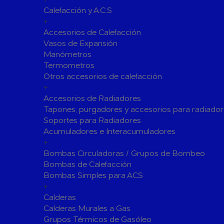
Calefacción y A.C.S
Siliconas
Espumas 
+
Herramientas de Perforación
Accesorios de Calefacción
Herramientas y accesorios de Uso General
Vasos de Expansión
Manómetros
Hachas
Servicio y
Termometros
Vestuario de Protección
Otros accesorios de calefacción
+
Herramientas de Corte
Accesorios de Radiadores
Herramientas de Prensado
Tapones, purgadores y accesorios para radiador
Soportes para Radiadores
Soldadura y Sopletes
Acumuladores e Interacumuladores
Tornilleria y Fijaciones
+
Bombas Circuladoras / Grupos de Bombeo
Herramientas de Lijado y Pulido
Bombas de Calefacción
Baterias Para Herramientas Eléctricas
Bombas Simples para ACS
+
Piscinas
Calderas
Bombas de Piscinas y SPA
Calderas Murales a Gas
Bombas de Piscinas
Cloradores
Grupos Térmicos de Gasóleo