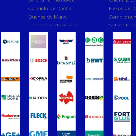
Conjunto de Ducha
Flexos de 
Duchas de Mano
Complemen
Recambios de grifería
Grifería Em
rnas WC
Sanitarios
Asientos y Tapas de WC
Platos de D
Bañeras
Urinarios
Vertederos Baño
Sanitarios 
to para
Cisternas Para Inodoros
Cisternas E
Seguridad en el Baño