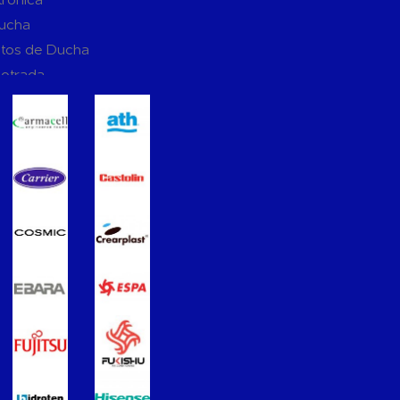
Ducha
tos de Ducha
potrada
ucha
Suspendidos
mpotradas