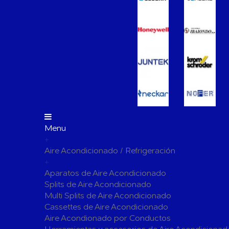
Vasos de Expansión
Manómet
Accesorio
Otros accesorios de calefacción
Tapones, 
para radi
Bombas Circuladoras / Grupos de Bombeo
Bombas de Calefacción
Bombas S
Calderas Murales a Gas
Grupos T
Depósitos de Gasóleo
Emisores Térmicos Eléctricos
Menu
+
Radiadores
Aire Acondicionado / Refrigeración
Salidas de Humos
+
Chimenea Modular de Aluminio
Chimenea 
Aparatos de Aire Acondicionado
Splits de Aire Acondicionado
Evacuación de Calderas
Tubos y A
Multi Splits de Aire Acondicionado
Ventilaci
Cassettes de Aire Acondicionado
Termos El
Distribución y Colectores
Aire Acondionado por Conductos
Termostatos de Calefacción