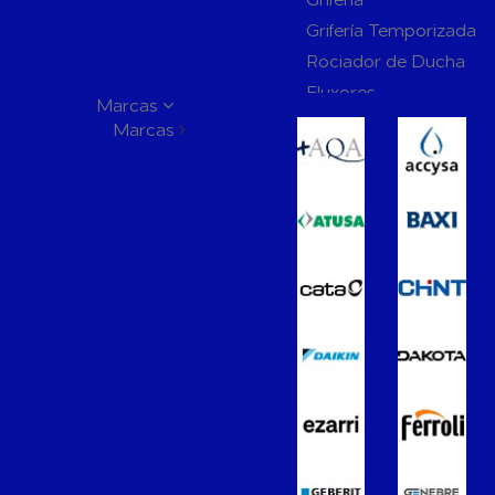
Grifería Temporizada
Rociador de Ducha
Fluxores
Marcas
Mamparas de Baño
Marcas
Muebles de Baño
Recambios para Ciste
Mecanismos
Inodoros
Lavabos
Bidés
Placas de Accionamien
Cisternas
Wellness
Calefacción y A.C.S
Accesorios de Calefacción