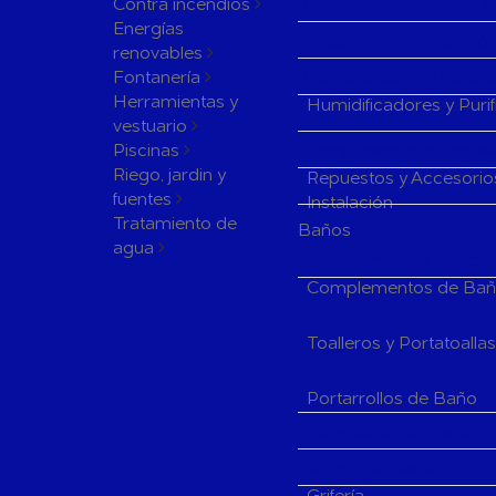
Contra incendios
Rejillas y Difusores de 
Energías
Sistemas de Regulación
renovables
Fontanería
Humificadores y Purifi
Herramientas y
Humidificadores y Puri
vestuario
Piscinas
Componentes de Instala
Riego, jardin y
Repuestos y Accesorio
fuentes
Instalación
Tratamiento de
Baños
agua
Complementos y Acceso
Complementos de Ba
Toalleros y Portatoalla
Portarrollos de Baño
Extractores de Baño
Grifería de Baño
Grifería