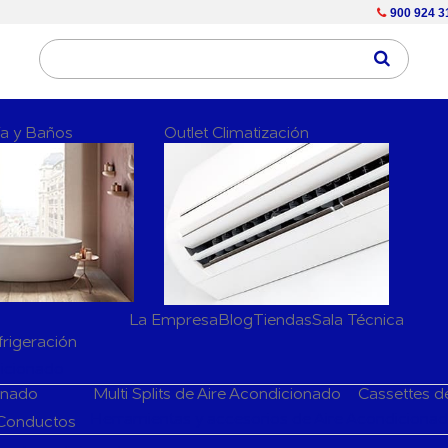
900 924 3
ría y Baños
Outlet Climatización
La Empresa
Blog
Tiendas
Sala Técnica
frigeración
dicionado
ionado
Multi Splits de Aire Acondicionado
Cassettes d
Herramientas y accesorios de Aire Acondiciona
 Conductos