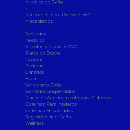
Fijaciones para Fontanería
Muebles de Baño
+
Grupos de Presión
Recambios para Cisternas WC
Sumideros y Gran Evacuación
Mecanismos
+
Tuberías y Accesorios
Sanitarios
Tubos y Accesorios de Cobre y
Tuberías 
Inodoros
Latón
Tubos y A
Asientos y Tapas de WC
Tuberías y Accesorios de
Tuberías 
Platos de Ducha
Polibutileno
Polipropi
Lavabos
Bañeras
Flexos/Conexiones Flexibles
Tubos y A
Urinarios
Válvulas de Fontanería
Bidés
Válvulas de Esfera
Válvulas 
Vertederos Baño
Válvulas de Retención
Electrovál
Sanitarios Suspendidos
Placas de Accionamiento para Cisternas
Válvulas de Contadores
Llaves de
Cisternas Para Inodoros
Calderine
Accesorios de Valvulería
Cisternas Empotradas
Herramientas y Vestuario
Seguridad en el Baño
Adhesivos y Selladores
Wellness
+
Adhesivos Instantaneos
Selladores