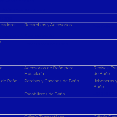
Aire Acondicionado
 de Aire Acondicionado
cadores
ficadores
Recambios y Accesorios
Fan Coils
ción para A. Acondicionado
s
Generadores de ozono
rios para el Baño
ño
Accesorios de Baño para
Repisas, Es
Hostelería
de Baño
s de Baño
Perchas y Ganchos de Baño
Jaboneras y
Baño
Espejos de 
Escobilleros de Baño
Grifería Termostática
Grifería Elec