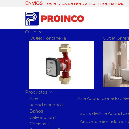
ENVIOS:
Los envíos se realizan con normalidad.
Outlet
Outlet Fontanería
Outlet Grife
Productos
Aire
Aire Acondicionado / Re
acondicionado
Aparatos de Aire Acon
Baños
Splits de Aire Acondic
Calefacción
Aire Acondionado por
Cocinas