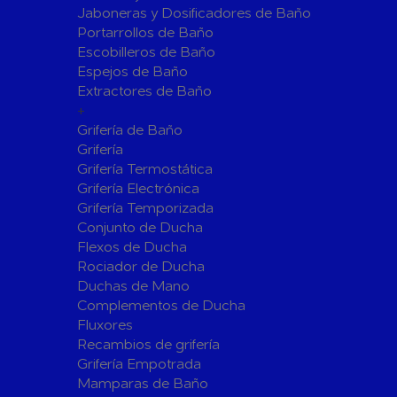
Jaboneras y Dosificadores de Baño
Sistemas de Energía Solar Fotovoltaica
Portarrollos de Baño
Paneles
Inversore
Escobilleros de Baño
Espejos de Baño
Accesorios
Estructur
Extractores de Baño
Fontanería
+
Aislamientos para Tuberías
Grifería de Baño
Accesorios para Instalación de Gas
Grifería
Grifería Termostática
Válvulas para Gas
Accesorio
Grifería Electrónica
Bombas
Grifería Temporizada
Conjunto de Ducha
Bombas Sumergibles
Bombas de
Flexos de Ducha
Rociador de Ducha
Canalones Pluviales
Duchas de Mano
Desagües
Complementos de Ducha
Válvulas de Desagüe
Válvulas 
Fluxores
Bañeras
Recambios de grifería
Grifería Empotrada
Flotadore
Accesorios para Desagüe
Mamparas de Baño