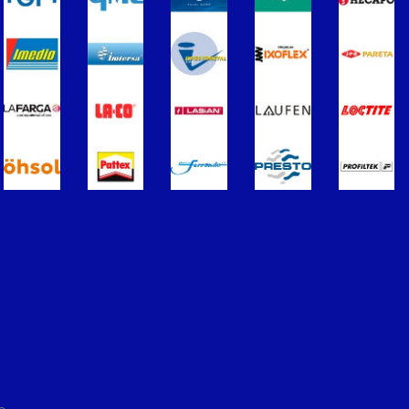
ros
Termometros
s de Radiadores
purgadores y accesorios
Soportes para Radiadores
ador
Acumuladores e Interacumuladore
imples para ACS
Calderas
érmicos de Gasóleo
Calentadores a Gas
Inoxidable Simple
Chimenea Inoxidable Doble
Sistemas Radiantes
ccesorios
ón/Extracción
Tuberías y paneles portatubos
éctricos