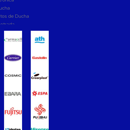
Ducha
tos de Ducha
potrada
ucha
Suspendidos
mpotradas