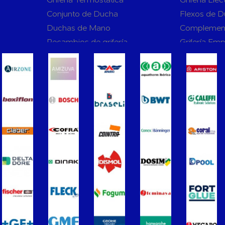
Conjunto de Ducha
Flexos de 
Duchas de Mano
Complemen
Recambios de grifería
Grifería Em
rnas WC
Sanitarios
Asientos y Tapas de WC
Platos de D
Bañeras
Urinarios
Vertederos Baño
Sanitarios 
to para
Cisternas Para Inodoros
Cisternas E
Seguridad en el Baño