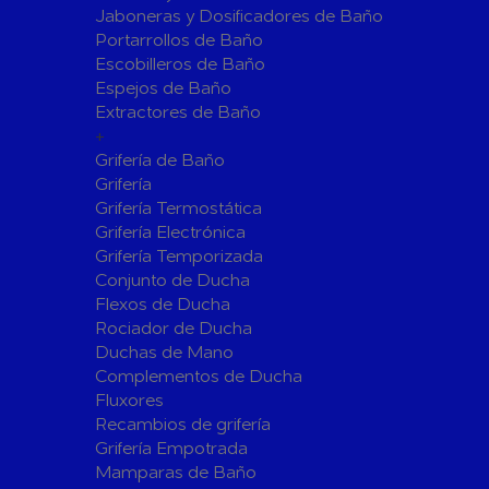
Jaboneras y Dosificadores de Baño
Sistemas de Energía Solar Fotovoltaica
Portarrollos de Baño
Paneles
Inversore
Escobilleros de Baño
Espejos de Baño
Accesorios
Estructur
Extractores de Baño
Fontanería
+
Aislamientos para Tuberías
Grifería de Baño
Accesorios para Instalación de Gas
Grifería
Grifería Termostática
Válvulas para Gas
Accesorio
Grifería Electrónica
Bombas
Grifería Temporizada
Conjunto de Ducha
Bombas Sumergibles
Bombas de
Flexos de Ducha
Rociador de Ducha
Canalones Pluviales
Duchas de Mano
Desagües
Complementos de Ducha
Válvulas de Desagüe
Válvulas 
Fluxores
Bañeras
Recambios de grifería
Grifería Empotrada
Flotadore
Accesorios para Desagüe
Mamparas de Baño