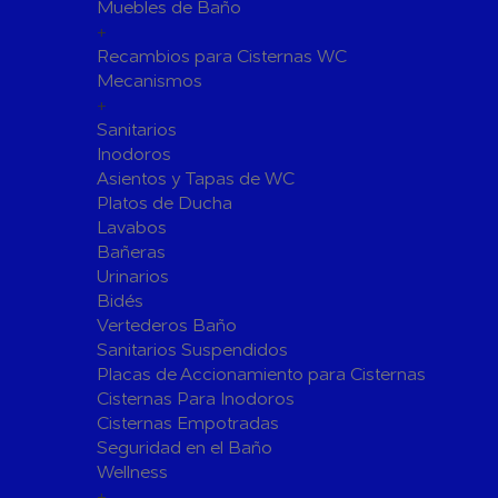
Fijaciones para Fontanería
Muebles de Baño
+
Grupos de Presión
Recambios para Cisternas WC
Sumideros y Gran Evacuación
Mecanismos
+
Tuberías y Accesorios
Sanitarios
Tubos y Accesorios de Cobre y
Tuberías 
Inodoros
Latón
Tubos y A
Asientos y Tapas de WC
Tuberías y Accesorios de
Tuberías 
Platos de Ducha
Polibutileno
Polipropi
Lavabos
Bañeras
Flexos/Conexiones Flexibles
Tubos y A
Urinarios
Válvulas de Fontanería
Bidés
Válvulas de Esfera
Válvulas 
Vertederos Baño
Válvulas de Retención
Electrovál
Sanitarios Suspendidos
Placas de Accionamiento para Cisternas
Válvulas de Contadores
Llaves de
Cisternas Para Inodoros
Calderine
Accesorios de Valvulería
Cisternas Empotradas
Herramientas y Vestuario
Seguridad en el Baño
Adhesivos y Selladores
Wellness
+
Adhesivos Instantaneos
Selladores