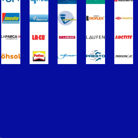
ros
Termometros
s de Radiadores
purgadores y accesorios
Soportes para Radiadores
ador
Acumuladores e Interacumuladore
imples para ACS
Calderas
érmicos de Gasóleo
Calentadores a Gas
Inoxidable Simple
Chimenea Inoxidable Doble
Sistemas Radiantes
ccesorios
ón/Extracción
Tuberías y paneles portatubos
éctricos