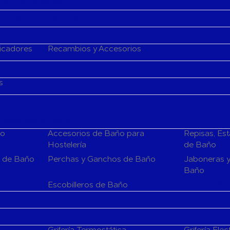
Aire Acondicionado
 de Aire Acondicionado
cadores
ficadores
Recambios y Accesorios
Fan Coils
ción para A. Acondicionado
s
Generadores de ozono
rios para el Baño
ño
Accesorios de Baño para
Repisas, Es
Hostelería
de Baño
s de Baño
Perchas y Ganchos de Baño
Jaboneras y
Baño
Espejos de 
Escobilleros de Baño
Grifería Termostática
Grifería Elec