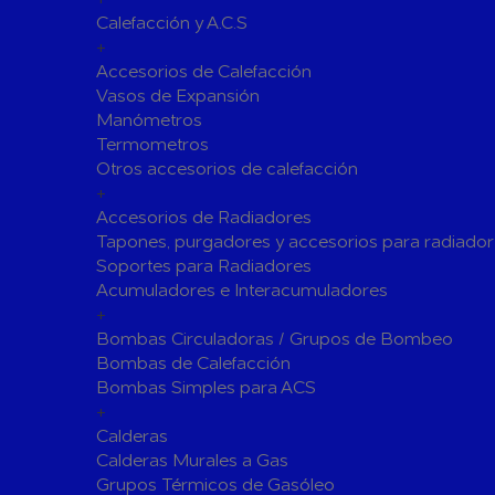
Calefacción y A.C.S
Siliconas
Espumas 
+
Herramientas de Perforación
Accesorios de Calefacción
Herramientas y accesorios de Uso General
Vasos de Expansión
Manómetros
Hachas
Servicio y
Termometros
Vestuario de Protección
Otros accesorios de calefacción
+
Herramientas de Corte
Accesorios de Radiadores
Herramientas de Prensado
Tapones, purgadores y accesorios para radiador
Soportes para Radiadores
Soldadura y Sopletes
Acumuladores e Interacumuladores
Tornilleria y Fijaciones
+
Bombas Circuladoras / Grupos de Bombeo
Herramientas de Lijado y Pulido
Bombas de Calefacción
Baterias Para Herramientas Eléctricas
Bombas Simples para ACS
+
Piscinas
Calderas
Bombas de Piscinas y SPA
Calderas Murales a Gas
Bombas de Piscinas
Cloradores
Grupos Térmicos de Gasóleo