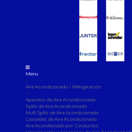
Vasos de Expansión
Manómet
Accesorio
Otros accesorios de calefacción
Tapones, 
para radi
Bombas Circuladoras / Grupos de Bombeo
Bombas de Calefacción
Bombas S
Calderas Murales a Gas
Grupos T
Depósitos de Gasóleo
Emisores Térmicos Eléctricos
Menu
+
Radiadores
Aire Acondicionado / Refrigeración
Salidas de Humos
+
Chimenea Modular de Aluminio
Chimenea 
Aparatos de Aire Acondicionado
Splits de Aire Acondicionado
Evacuación de Calderas
Tubos y A
Multi Splits de Aire Acondicionado
Ventilaci
Cassettes de Aire Acondicionado
Termos El
Distribución y Colectores
Aire Acondionado por Conductos
Termostatos de Calefacción