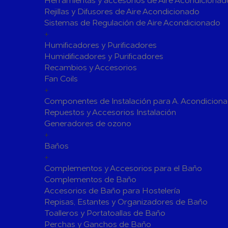
Herramientas y accesorios de Aire Acondicionad
Rejillas y Difusores de Aire Acondicionado
Válvulas para Calefacción
Sistemas de Regulación de Aire Acondicionado
Válvulas Radiador
Válv. Mez
+
Válvulas de Seguridad
Colectore
Humificadores y Purificadores
Humidificadores y Purificadores
Bombas de calor para ACS
Recambios y Accesorios
Cocinas
Fan Coils
Extractores de Cocina
+
Componentes de Instalación para A. Acondicion
Fregaderos
Repuestos y Accesorios Instalación
Grifería de Cocina
Generadores de ozono
Grifería de Fregadero
+
Recambios
Baños
Contra Incendios
+
Accesorios y Grupos Contra Incendios
Complementos y Accesorios para el Baño
Energías Renovables
Complementos de Baño
Accesorios de Baño para Hostelería
Calderas y estufas de biomasa
Repisas, Estantes y Organizadores de Baño
Sistemas de Energía Solar Térmica
Toalleros y Portatoallas de Baño
Estructuras de soporte
Perchas y Ganchos de Baño
Sistemas 