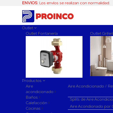
ENVIOS:
Los envíos se realizan con normalidad.
Outlet
Outlet Fontanería
Outlet Grife
Productos
Aire
Aire Acondicionado / Re
acondicionado
Aparatos de Aire Acon
Baños
Splits de Aire Acondic
Calefacción
Aire Acondionado por
Cocinas