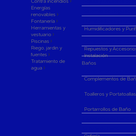
Contra incendios
Rejillas y Difusores de 
Energías
Sistemas de Regulación
renovables
Fontanería
Humificadores y Purifi
Herramientas y
Humidificadores y Puri
vestuario
Piscinas
Componentes de Instala
Riego, jardin y
Repuestos y Accesorio
fuentes
Instalación
Tratamiento de
Baños
agua
Complementos y Acceso
Complementos de Ba
Toalleros y Portatoalla
Portarrollos de Baño
Extractores de Baño
Grifería de Baño
Grifería