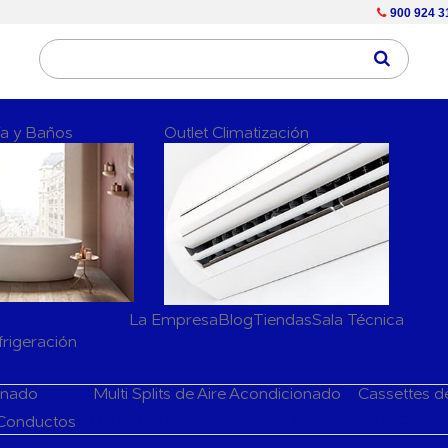
900 924 3
ría y Baños
Outlet Climatización
La Empresa
Blog
Tiendas
Sala Técnica
frigeración
dicionado
ionado
Multi Splits de Aire Acondicionado
Cassettes d
Herramientas y accesorios de Aire Acondiciona
 Conductos