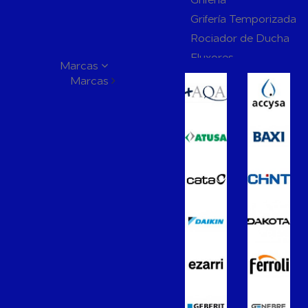
Grifería Temporizada
Rociador de Ducha
Fluxores
Marcas
Mamparas de Baño
Marcas
Muebles de Baño
Recambios para Ciste
Mecanismos
Inodoros
Lavabos
Bidés
Placas de Accionamien
Cisternas
Wellness
Calefacción y A.C.S
Accesorios de Calefacción