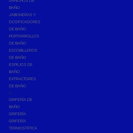
GANCHOS DE
Accesorios y Grupos Contra Incendios
BAÑO
Energías Renovables
JABONERAS Y
Calderas y estufas de biomasa
DOSIFICADORES
DE BAÑO
Sistemas de Energía Solar Térmica
PORTARROLLOS
Estructuras de soporte
DE BAÑO
Sistemas de Aerotermia
ESCOBILLEROS
Sistemas de Energía Solar Fotovoltaica
DE BAÑO
ESPEJOS DE
Paneles
BAÑO
Inversores
EXTRACTORES
Baterías
DE BAÑO
Accesorios
+
Estructuras
GRIFERÍA DE
BAÑO
Fontanería
GRIFERÍA
Aislamientos para Tuberías
GRIFERÍA
Accesorios para Instalación de Gas
TERMOSTÁTICA
Válvulas para Gas