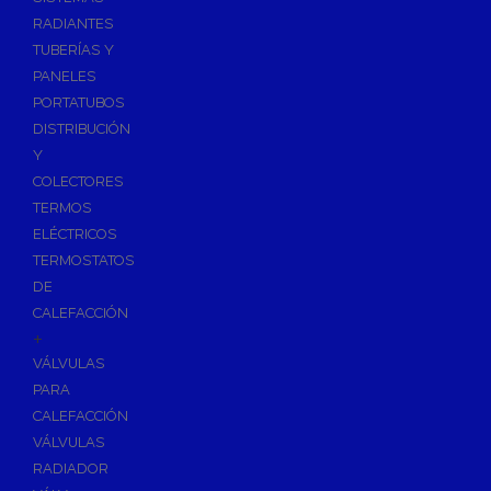
Ósmosis con Depósito
RADIANTES
Recambios de Ósmosis
TUBERÍAS Y
Grifería de Ósmosis
PANELES
PORTATUBOS
Regulación y Dosificación de Agua
DISTRIBUCIÓN
Y
COLECTORES
TERMOS
ELÉCTRICOS
TERMOSTATOS
DE
CALEFACCIÓN
+
VÁLVULAS
PARA
CALEFACCIÓN
VÁLVULAS
RADIADOR