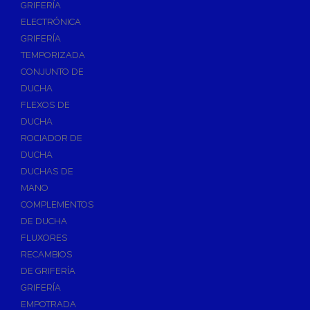
GRIFERÍA
Accesorios y Repuestos de Gas
ELECTRÓNICA
GRIFERÍA
Baterias y Contadores
TEMPORIZADA
Bombas
CONJUNTO DE
Bombas Sumergibles
DUCHA
Bombas de Drenaje y Residual
FLEXOS DE
DUCHA
Bombas de Superficies Horizontal y Vertical
ROCIADOR DE
Canalones Pluviales
DUCHA
Desagües
DUCHAS DE
Válvulas de Desagüe
MANO
COMPLEMENTOS
Válvulas para Platos de Ducha y Bañeras
DE DUCHA
Sifones
FLUXORES
Sumideros y Botes Sifónicos
RECAMBIOS
Accesorios para Desagüe
DE GRIFERÍA
GRIFERÍA
Flotadores y Boyas
EMPOTRADA