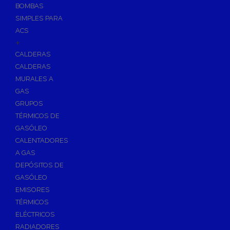
BOMBAS
Skimmers para Piscinas
SIMPLES PARA
Sumideros para Piscinas
ACS
Boquillas para Piscinas
+
CALDERAS
Accesorios para Piscinas
CALDERAS
Productos Químicos para Piscinas
MURALES A
Reguladores de PH
GAS
Antialgas para Piscinas
GRUPOS
Floculante para Piscinas
TÉRMICOS DE
GASÓLEO
Cloro para Piscinas
CALENTADORES
Desinfección de Piscinas sin Cloro
A GAS
Invernaje de Piscinas
DEPÓSITOS DE
Limpiadores de Piscinas
GASÓLEO
Kits Analizadores
EMISORES
Dosificadores
TÉRMICOS
ELÉCTRICOS
Riego, Jardín y Fuentes
RADIADORES