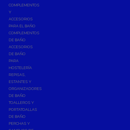
Válvulas para Calefacción
COMPLEMENTOS
Válvulas Radiador
Y
ACCESORIOS
Válv. Mezcladora Termostática
PARA EL BAÑO
Válvulas Motorizadas
COMPLEMENTOS
Válvulas de Seguridad
DE BAÑO
Colectores de Calefacción
ACCESORIOS
DE BAÑO
Bombas de Calor
PARA
Bombas de calor para ACS
HOSTELERÍA
Cocinas
REPISAS,
Extractores de Cocina
ESTANTES Y
ORGANIZADORES
Fregaderos
DE BAÑO
Grifería de Cocina
TOALLEROS Y
Grifería de Fregadero
PORTATOALLAS
DE BAÑO
Recambios de fregadero
PERCHAS Y
Contra Incendios