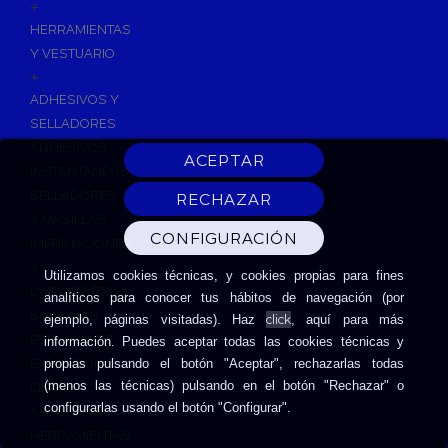
+
HERRAMIENTAS
Y VESTUARIO
+
ADHESIVOS Y
SELLADORES
ADHESIVOS
INSTANTANEOS
SELLADORES
Y MASILLAS
IMPRIMACIONES
Y
Utilizamos cookies técnicas, y cookies propias para fines
LIMPIADORES
analíticos para conocer tus hábitos de navegación (por
SILICONAS
click
ejemplo, páginas visitadas). Haz
, aquí para más
ESPUMAS DE
información. Puedes aceptar todas las cookies técnicas y
EXPANSIÓN
propias pulsando el botón "Aceptar", rechazarlas todas
(menos las técnicas) pulsando en el botón "Rechazar" o
CINTAS
configurarlas usando el botón "Configurar".
ADHESIVAS
HERRAMIENTAS