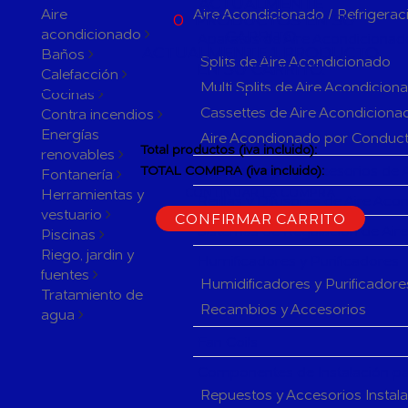
ACTUALMENTE
Aire
Aire Acondicionado / Refrigerac
0
PRODUCTOS EN SU
acondicionado
CARRITO
Aparatos de Aire Acondicionad
ACTUALMENTE 1 PRODUCTO
Baños
Splits de Aire Acondicionado
EN SU CARRITO.
Calefacción
Multi Splits de Aire Acondicion
Cocinas
Cassettes de Aire Acondiciona
Contra incendios
Energías
Aire Acondionado por Conduc
Total productos (iva incluido):
renovables
Herramientas y accesorios de 
TOTAL COMPRA (iva incluido):
Fontanería
Herramientas y
CONTINUAR LA COMPRA
Rejillas y Difusores de Aire Ac
vestuario
CONFIRMAR CARRITO
Sistemas de Regulación de Air
Piscinas
Riego, jardin y
Humificadores y Purificadores
fuentes
Humidificadores y Purificadore
Tratamiento de
Recambios y Accesorios
agua
Fan Coils
Componentes de Instalación pa
Repuestos y Accesorios Instal