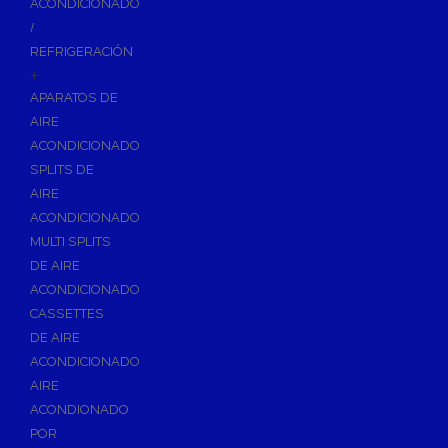
ACONDICIONADO
Inodoros
/
Asientos y Tapas de WC
REFRIGERACIÓN
+
Platos de Ducha
APARATOS DE
Lavabos
AIRE
Bañeras
ACONDICIONADO
Urinarios
SPLITS DE
Bidés
AIRE
ACONDICIONADO
Vertederos Baño
MULTI SPLITS
Sanitarios Suspendidos
DE AIRE
Placas de Accionamiento para Cisternas
ACONDICIONADO
Cisternas Para Inodoros
CASSETTES
Cisternas Empotradas
DE AIRE
ACONDICIONADO
Seguridad en el Baño
AIRE
Wellness
ACONDIONADO
Calefacción y A.C.S
POR