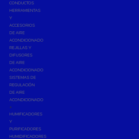
Accesorios de Calefacción
CONDUCTOS
Vasos de Expansión
HERRAMIENTAS
Y
Manómetros
ACCESORIOS
Termometros
DE AIRE
Otros accesorios de calefacción
ACONDICIONADO
Accesorios de Radiadores
REJILLAS Y
Tapones, purgadores y accesorios para radiador
DIFUSORES
DE AIRE
Soportes para Radiadores
ACONDICIONADO
Acumuladores e Interacumuladores
SISTEMAS DE
REGULACIÓN
Bombas Circuladoras / Grupos de Bombeo
DE AIRE
Bombas de Calefacción
ACONDICIONADO
Bombas Simples para ACS
+
Calderas
HUMIFICADORES
Calderas Murales a Gas
Y
PURIFICADORES
Grupos Térmicos de Gasóleo
HUMIDIFICADORES