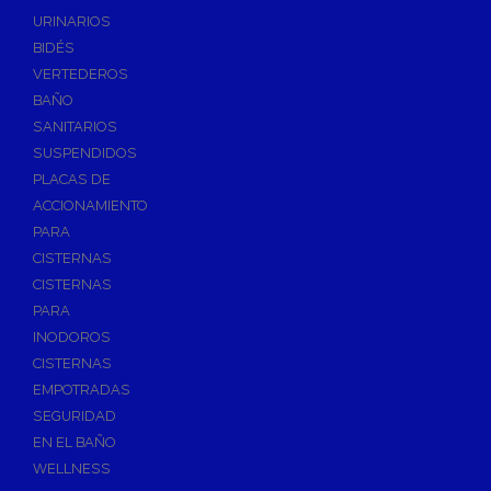
Válvulas de Fontanería
URINARIOS
Válvulas de Esfera
BIDÉS
Válvulas de Escuadra y Lavadora
VERTEDEROS
Válvulas Reductoras de Presión
BAÑO
Válvulas de Retención
SANITARIOS
Electroválvulas
SUSPENDIDOS
PLACAS DE
Válvulas de Compuerta
ACCIONAMIENTO
Válvulas de Contadores
PARA
Llaves de Paso
CISTERNAS
Válvulas de Mariposa
CISTERNAS
Accesorios de Valvulería
PARA
INODOROS
Calderines
CISTERNAS
Herramientas y Vestuario
EMPOTRADAS
Adhesivos y Selladores
SEGURIDAD
Adhesivos Instantaneos
EN EL BAÑO
Selladores y Masillas
WELLNESS