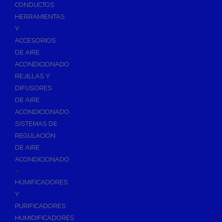
Accesorios de Calefacción
CONDUCTOS
Vasos de Expansión
HERRAMIENTAS
Y
Manómetros
ACCESORIOS
Termometros
DE AIRE
Otros accesorios de calefacción
ACONDICIONADO
Accesorios de Radiadores
REJILLAS Y
Tapones, purgadores y accesorios para radiador
DIFUSORES
DE AIRE
Soportes para Radiadores
ACONDICIONADO
Acumuladores e Interacumuladores
SISTEMAS DE
REGULACIÓN
Bombas Circuladoras / Grupos de Bombeo
DE AIRE
Bombas de Calefacción
ACONDICIONADO
Bombas Simples para ACS
+
Calderas
HUMIFICADORES
Calderas Murales a Gas
Y
PURIFICADORES
Grupos Térmicos de Gasóleo
HUMIDIFICADORES