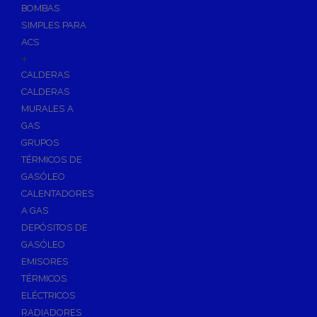
BOMBAS
Skimmers para Piscinas
SIMPLES PARA
Sumideros para Piscinas
ACS
Boquillas para Piscinas
+
CALDERAS
Accesorios para Piscinas
CALDERAS
Productos Químicos para Piscinas
MURALES A
Reguladores de PH
GAS
Antialgas para Piscinas
GRUPOS
Floculante para Piscinas
TÉRMICOS DE
GASÓLEO
Cloro para Piscinas
CALENTADORES
Desinfección de Piscinas sin Cloro
A GAS
Invernaje de Piscinas
DEPÓSITOS DE
Limpiadores de Piscinas
GASÓLEO
Kits Analizadores
EMISORES
Dosificadores
TÉRMICOS
ELÉCTRICOS
Riego, Jardín y Fuentes
RADIADORES