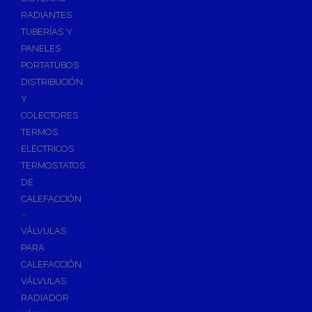
Ósmosis con Depósito
RADIANTES
Recambios de Ósmosis
TUBERÍAS Y
Grifería de Ósmosis
PANELES
PORTATUBOS
Regulación y Dosificación de Agua
DISTRIBUCIÓN
Y
COLECTORES
TERMOS
ELÉCTRICOS
TERMOSTATOS
DE
CALEFACCIÓN
+
VÁLVULAS
PARA
CALEFACCIÓN
VÁLVULAS
RADIADOR