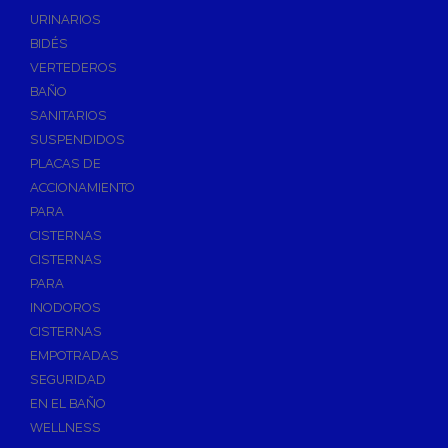
Válvulas de Fontanería
URINARIOS
Válvulas de Esfera
BIDÉS
Válvulas de Escuadra y Lavadora
VERTEDEROS
Válvulas Reductoras de Presión
BAÑO
Válvulas de Retención
SANITARIOS
Electroválvulas
SUSPENDIDOS
PLACAS DE
Válvulas de Compuerta
ACCIONAMIENTO
Válvulas de Contadores
PARA
Llaves de Paso
CISTERNAS
Válvulas de Mariposa
CISTERNAS
Accesorios de Valvulería
PARA
INODOROS
Calderines
CISTERNAS
Herramientas y Vestuario
EMPOTRADAS
Adhesivos y Selladores
SEGURIDAD
Adhesivos Instantaneos
EN EL BAÑO
Selladores y Masillas
WELLNESS