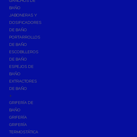
GANCHOS DE
Accesorios y Grupos Contra Incendios
BAÑO
Energías Renovables
JABONERAS Y
Calderas y estufas de biomasa
DOSIFICADORES
DE BAÑO
Sistemas de Energía Solar Térmica
PORTARROLLOS
Estructuras de soporte
DE BAÑO
Sistemas de Aerotermia
ESCOBILLEROS
Sistemas de Energía Solar Fotovoltaica
DE BAÑO
ESPEJOS DE
Paneles
BAÑO
Inversores
EXTRACTORES
Baterías
DE BAÑO
Accesorios
+
Estructuras
GRIFERÍA DE
BAÑO
Fontanería
GRIFERÍA
Aislamientos para Tuberías
GRIFERÍA
Accesorios para Instalación de Gas
TERMOSTÁTICA
Válvulas para Gas