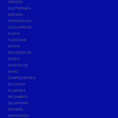
GRIFERÍA
Accesorios y Repuestos de Gas
ELECTRÓNICA
GRIFERÍA
Baterias y Contadores
TEMPORIZADA
Bombas
CONJUNTO DE
Bombas Sumergibles
DUCHA
Bombas de Drenaje y Residual
FLEXOS DE
DUCHA
Bombas de Superficies Horizontal y Vertical
ROCIADOR DE
Canalones Pluviales
DUCHA
Desagües
DUCHAS DE
Válvulas de Desagüe
MANO
COMPLEMENTOS
Válvulas para Platos de Ducha y Bañeras
DE DUCHA
Sifones
FLUXORES
Sumideros y Botes Sifónicos
RECAMBIOS
Accesorios para Desagüe
DE GRIFERÍA
GRIFERÍA
Flotadores y Boyas
EMPOTRADA