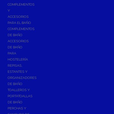
Válvulas para Calefacción
COMPLEMENTOS
Válvulas Radiador
Y
ACCESORIOS
Válv. Mezcladora Termostática
PARA EL BAÑO
Válvulas Motorizadas
COMPLEMENTOS
Válvulas de Seguridad
DE BAÑO
Colectores de Calefacción
ACCESORIOS
DE BAÑO
Bombas de Calor
PARA
Bombas de calor para ACS
HOSTELERÍA
Cocinas
REPISAS,
Extractores de Cocina
ESTANTES Y
ORGANIZADORES
Fregaderos
DE BAÑO
Grifería de Cocina
TOALLEROS Y
Grifería de Fregadero
PORTATOALLAS
DE BAÑO
Recambios de fregadero
PERCHAS Y
Contra Incendios