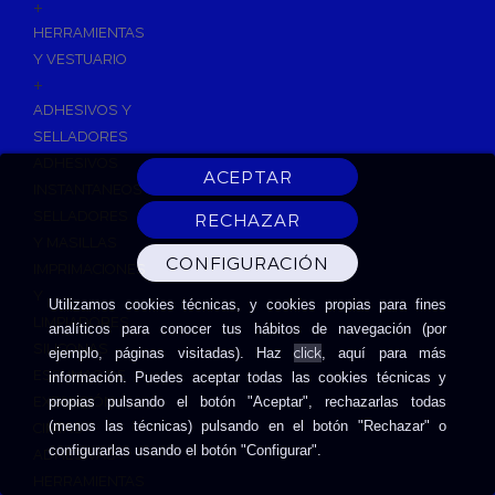
+
HERRAMIENTAS
Y VESTUARIO
+
ADHESIVOS Y
SELLADORES
ADHESIVOS
INSTANTANEOS
SELLADORES
Y MASILLAS
IMPRIMACIONES
Y
Utilizamos cookies técnicas, y cookies propias para fines
LIMPIADORES
analíticos para conocer tus hábitos de navegación (por
SILICONAS
click
ejemplo, páginas visitadas). Haz
, aquí para más
ESPUMAS DE
información. Puedes aceptar todas las cookies técnicas y
EXPANSIÓN
propias pulsando el botón "Aceptar", rechazarlas todas
(menos las técnicas) pulsando en el botón "Rechazar" o
CINTAS
configurarlas usando el botón "Configurar".
ADHESIVAS
HERRAMIENTAS