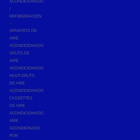
ACONDICIONADO
Inodoros
/
Asientos y Tapas de WC
REFRIGERACIÓN
+
Platos de Ducha
APARATOS DE
Lavabos
AIRE
Bañeras
ACONDICIONADO
Urinarios
SPLITS DE
Bidés
AIRE
ACONDICIONADO
Vertederos Baño
MULTI SPLITS
Sanitarios Suspendidos
DE AIRE
Placas de Accionamiento para Cisternas
ACONDICIONADO
Cisternas Para Inodoros
CASSETTES
Cisternas Empotradas
DE AIRE
ACONDICIONADO
Seguridad en el Baño
AIRE
Wellness
ACONDIONADO
Calefacción y A.C.S
POR