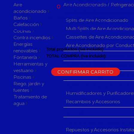
ACTUALMENTE
Aire
Aire Acondicionado / Refrigerac
0
PRODUCTOS EN SU
acondicionado
CARRITO
Aparatos de Aire Acondicionad
ACTUALMENTE 1 PRODUCTO
Baños
Splits de Aire Acondicionado
EN SU CARRITO.
Calefacción
Multi Splits de Aire Acondicion
Cocinas
Cassettes de Aire Acondiciona
Contra incendios
Energías
Aire Acondionado por Conduc
Total productos (iva incluido):
renovables
Herramientas y accesorios de 
TOTAL COMPRA (iva incluido):
Fontanería
Herramientas y
CONTINUAR LA COMPRA
Rejillas y Difusores de Aire Ac
vestuario
CONFIRMAR CARRITO
Sistemas de Regulación de Air
Piscinas
Riego, jardin y
Humificadores y Purificadores
fuentes
Humidificadores y Purificadore
Tratamiento de
Recambios y Accesorios
agua
Fan Coils
Componentes de Instalación pa
Repuestos y Accesorios Instal