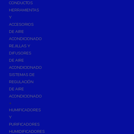
Accesorios de Calefacción
CONDUCTOS
Vasos de Expansión
HERRAMIENTAS
Y
Manómetros
ACCESORIOS
Termometros
DE AIRE
Otros accesorios de calefacción
ACONDICIONADO
Accesorios de Radiadores
REJILLAS Y
Tapones, purgadores y accesorios para radiador
DIFUSORES
DE AIRE
Soportes para Radiadores
ACONDICIONADO
Acumuladores e Interacumuladores
SISTEMAS DE
REGULACIÓN
Bombas Circuladoras / Grupos de Bombeo
DE AIRE
Bombas de Calefacción
ACONDICIONADO
Bombas Simples para ACS
+
Calderas
HUMIFICADORES
Calderas Murales a Gas
Y
PURIFICADORES
Grupos Térmicos de Gasóleo
HUMIDIFICADORES