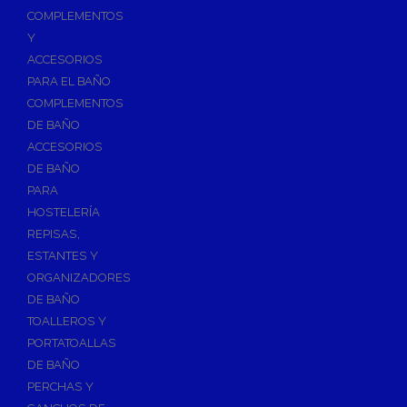
Válvulas para Calefacción
COMPLEMENTOS
Válvulas Radiador
Y
ACCESORIOS
Válv. Mezcladora Termostática
PARA EL BAÑO
Válvulas Motorizadas
COMPLEMENTOS
Válvulas de Seguridad
DE BAÑO
Colectores de Calefacción
ACCESORIOS
DE BAÑO
Bombas de Calor
PARA
Bombas de calor para ACS
HOSTELERÍA
Cocinas
REPISAS,
Extractores de Cocina
ESTANTES Y
ORGANIZADORES
Fregaderos
DE BAÑO
Grifería de Cocina
TOALLEROS Y
Grifería de Fregadero
PORTATOALLAS
DE BAÑO
Recambios de fregadero
PERCHAS Y
Contra Incendios