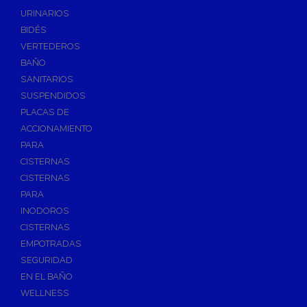
Válvulas de Fontanería
URINARIOS
Válvulas de Esfera
BIDÉS
Válvulas de Escuadra y Lavadora
VERTEDEROS
Válvulas Reductoras de Presión
BAÑO
Válvulas de Retención
SANITARIOS
Electroválvulas
SUSPENDIDOS
PLACAS DE
Válvulas de Compuerta
ACCIONAMIENTO
Válvulas de Contadores
PARA
Llaves de Paso
CISTERNAS
Válvulas de Mariposa
CISTERNAS
Accesorios de Valvulería
PARA
INODOROS
Calderines
CISTERNAS
Herramientas y Vestuario
EMPOTRADAS
Adhesivos y Selladores
SEGURIDAD
Adhesivos Instantaneos
EN EL BAÑO
Selladores y Masillas
WELLNESS