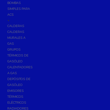
BOMBAS
Skimmers para Piscinas
SIMPLES PARA
Sumideros para Piscinas
ACS
Boquillas para Piscinas
+
CALDERAS
Accesorios para Piscinas
CALDERAS
Productos Químicos para Piscinas
MURALES A
Reguladores de PH
GAS
Antialgas para Piscinas
GRUPOS
Floculante para Piscinas
TÉRMICOS DE
GASÓLEO
Cloro para Piscinas
CALENTADORES
Desinfección de Piscinas sin Cloro
A GAS
Invernaje de Piscinas
DEPÓSITOS DE
Limpiadores de Piscinas
GASÓLEO
Kits Analizadores
EMISORES
Dosificadores
TÉRMICOS
ELÉCTRICOS
Riego, Jardín y Fuentes
RADIADORES