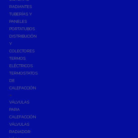
Ósmosis con Depósito
RADIANTES
Recambios de Ósmosis
TUBERÍAS Y
Grifería de Ósmosis
PANELES
PORTATUBOS
Regulación y Dosificación de Agua
DISTRIBUCIÓN
Y
COLECTORES
TERMOS
ELÉCTRICOS
TERMOSTATOS
DE
CALEFACCIÓN
+
VÁLVULAS
PARA
CALEFACCIÓN
VÁLVULAS
RADIADOR