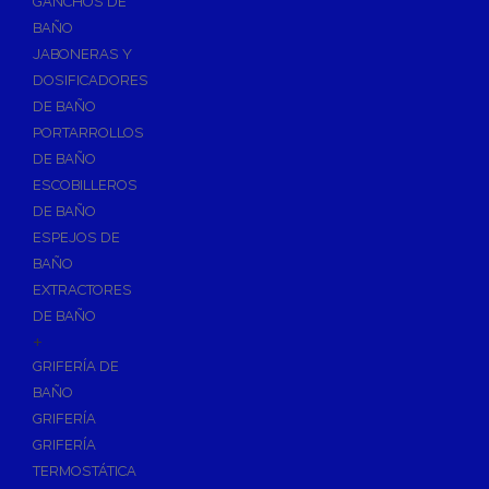
GANCHOS DE
Accesorios y Grupos Contra Incendios
BAÑO
Energías Renovables
JABONERAS Y
Calderas y estufas de biomasa
DOSIFICADORES
DE BAÑO
Sistemas de Energía Solar Térmica
PORTARROLLOS
Estructuras de soporte
DE BAÑO
Sistemas de Aerotermia
ESCOBILLEROS
Sistemas de Energía Solar Fotovoltaica
DE BAÑO
ESPEJOS DE
Paneles
BAÑO
Inversores
EXTRACTORES
Baterías
DE BAÑO
Accesorios
+
Estructuras
GRIFERÍA DE
BAÑO
Fontanería
GRIFERÍA
Aislamientos para Tuberías
GRIFERÍA
Accesorios para Instalación de Gas
TERMOSTÁTICA
Válvulas para Gas