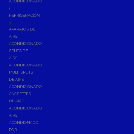
ACONDICIONADO
Inodoros
/
Asientos y Tapas de WC
REFRIGERACIÓN
+
Platos de Ducha
APARATOS DE
Lavabos
AIRE
Bañeras
ACONDICIONADO
Urinarios
SPLITS DE
Bidés
AIRE
ACONDICIONADO
Vertederos Baño
MULTI SPLITS
Sanitarios Suspendidos
DE AIRE
Placas de Accionamiento para Cisternas
ACONDICIONADO
Cisternas Para Inodoros
CASSETTES
Cisternas Empotradas
DE AIRE
ACONDICIONADO
Seguridad en el Baño
AIRE
Wellness
ACONDIONADO
Calefacción y A.C.S
POR