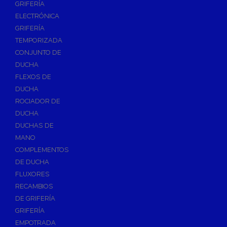
GRIFERÍA
Accesorios y Repuestos de Gas
ELECTRÓNICA
GRIFERÍA
Baterias y Contadores
TEMPORIZADA
Bombas
CONJUNTO DE
Bombas Sumergibles
DUCHA
Bombas de Drenaje y Residual
FLEXOS DE
DUCHA
Bombas de Superficies Horizontal y Vertical
ROCIADOR DE
Canalones Pluviales
DUCHA
Desagües
DUCHAS DE
Válvulas de Desagüe
MANO
COMPLEMENTOS
Válvulas para Platos de Ducha y Bañeras
DE DUCHA
Sifones
FLUXORES
Sumideros y Botes Sifónicos
RECAMBIOS
Accesorios para Desagüe
DE GRIFERÍA
GRIFERÍA
Flotadores y Boyas
EMPOTRADA