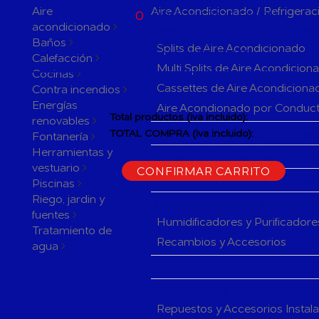
ACTUALMENTE
Aire
Aire Acondicionado / Refrigerac
0
PRODUCTOS EN SU
acondicionado
CARRITO
Aparatos de Aire Acondicionad
ACTUALMENTE 1 PRODUCTO
Baños
Splits de Aire Acondicionado
EN SU CARRITO.
Calefacción
Multi Splits de Aire Acondicion
Cocinas
Cassettes de Aire Acondiciona
Contra incendios
Energías
Aire Acondionado por Conduc
Total productos (iva incluido):
renovables
Herramientas y accesorios de 
TOTAL COMPRA (iva incluido):
Fontanería
Herramientas y
CONTINUAR LA COMPRA
Rejillas y Difusores de Aire Ac
vestuario
CONFIRMAR CARRITO
Sistemas de Regulación de Air
Piscinas
Riego, jardin y
Humificadores y Purificadores
fuentes
Humidificadores y Purificadore
Tratamiento de
Recambios y Accesorios
agua
Fan Coils
Componentes de Instalación pa
Repuestos y Accesorios Instal