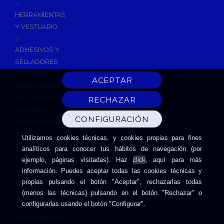
+
HERRAMIENTAS
Y VESTUARIO
+
ADHESIVOS Y
SELLADORES
ADHESIVOS
INSTANTANEOS
SELLADORES
Y MASILLAS
IMPRIMACIONES
Y
Utilizamos cookies técnicas, y cookies propias para fines
LIMPIADORES
analíticos para conocer tus hábitos de navegación (por
SILICONAS
click
ejemplo, páginas visitadas). Haz
, aquí para más
ESPUMAS DE
información. Puedes aceptar todas las cookies técnicas y
EXPANSIÓN
propias pulsando el botón "Aceptar", rechazarlas todas
(menos las técnicas) pulsando en el botón "Rechazar" o
CINTAS
configurarlas usando el botón "Configurar".
ADHESIVAS
HERRAMIENTAS