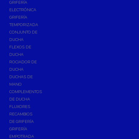
GRIFERÍA
Accesorios y Repuestos de Gas
ELECTRÓNICA
GRIFERÍA
Baterias y Contadores
TEMPORIZADA
Bombas
CONJUNTO DE
Bombas Sumergibles
DUCHA
Bombas de Drenaje y Residual
FLEXOS DE
DUCHA
Bombas de Superficies Horizontal y Vertical
ROCIADOR DE
Canalones Pluviales
DUCHA
Desagües
DUCHAS DE
Válvulas de Desagüe
MANO
COMPLEMENTOS
Válvulas para Platos de Ducha y Bañeras
DE DUCHA
Sifones
FLUXORES
Sumideros y Botes Sifónicos
RECAMBIOS
Accesorios para Desagüe
DE GRIFERÍA
GRIFERÍA
Flotadores y Boyas
EMPOTRADA