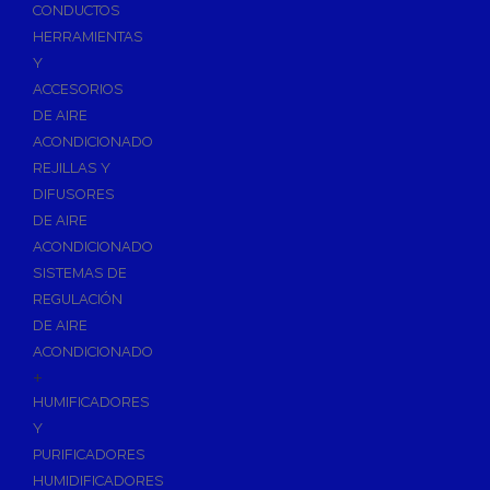
Accesorios de Calefacción
CONDUCTOS
Vasos de Expansión
HERRAMIENTAS
Y
Manómetros
ACCESORIOS
Termometros
DE AIRE
Otros accesorios de calefacción
ACONDICIONADO
Accesorios de Radiadores
REJILLAS Y
Tapones, purgadores y accesorios para radiador
DIFUSORES
DE AIRE
Soportes para Radiadores
ACONDICIONADO
Acumuladores e Interacumuladores
SISTEMAS DE
REGULACIÓN
Bombas Circuladoras / Grupos de Bombeo
DE AIRE
Bombas de Calefacción
ACONDICIONADO
Bombas Simples para ACS
+
Calderas
HUMIFICADORES
Calderas Murales a Gas
Y
PURIFICADORES
Grupos Térmicos de Gasóleo
HUMIDIFICADORES