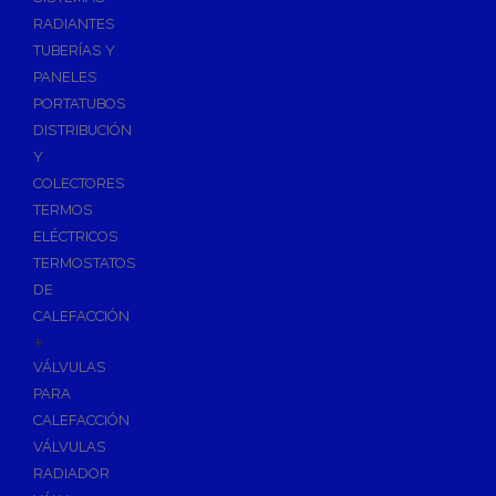
Ósmosis con Depósito
RADIANTES
Recambios de Ósmosis
TUBERÍAS Y
Grifería de Ósmosis
PANELES
PORTATUBOS
Regulación y Dosificación de Agua
DISTRIBUCIÓN
Y
COLECTORES
TERMOS
ELÉCTRICOS
TERMOSTATOS
DE
CALEFACCIÓN
+
VÁLVULAS
PARA
CALEFACCIÓN
VÁLVULAS
RADIADOR