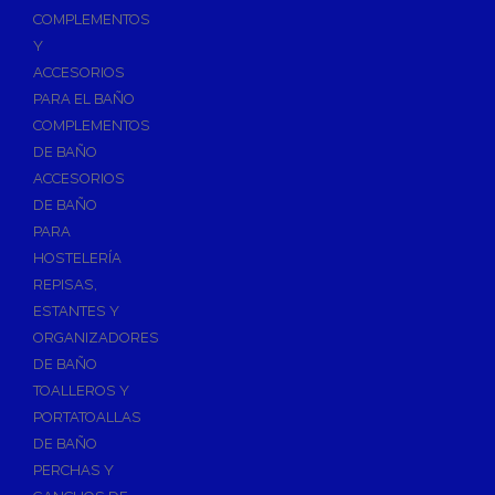
Válvulas para Calefacción
COMPLEMENTOS
Válvulas Radiador
Y
ACCESORIOS
Válv. Mezcladora Termostática
PARA EL BAÑO
Válvulas Motorizadas
COMPLEMENTOS
Válvulas de Seguridad
DE BAÑO
Colectores de Calefacción
ACCESORIOS
DE BAÑO
Bombas de Calor
PARA
Bombas de calor para ACS
HOSTELERÍA
Cocinas
REPISAS,
Extractores de Cocina
ESTANTES Y
ORGANIZADORES
Fregaderos
DE BAÑO
Grifería de Cocina
TOALLEROS Y
Grifería de Fregadero
PORTATOALLAS
DE BAÑO
Recambios de fregadero
PERCHAS Y
Contra Incendios