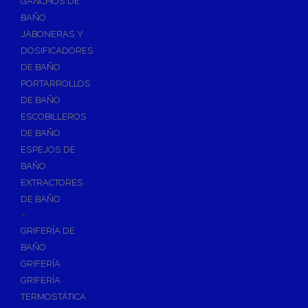
GANCHOS DE
Accesorios y Grupos Contra Incendios
BAÑO
Energías Renovables
JABONERAS Y
Calderas y estufas de biomasa
DOSIFICADORES
DE BAÑO
Sistemas de Energía Solar Térmica
PORTARROLLOS
Estructuras de soporte
DE BAÑO
Sistemas de Aerotermia
ESCOBILLEROS
Sistemas de Energía Solar Fotovoltaica
DE BAÑO
ESPEJOS DE
Paneles
BAÑO
Inversores
EXTRACTORES
Baterías
DE BAÑO
Accesorios
+
Estructuras
GRIFERÍA DE
BAÑO
Fontanería
GRIFERÍA
Aislamientos para Tuberías
GRIFERÍA
Accesorios para Instalación de Gas
TERMOSTÁTICA
Válvulas para Gas