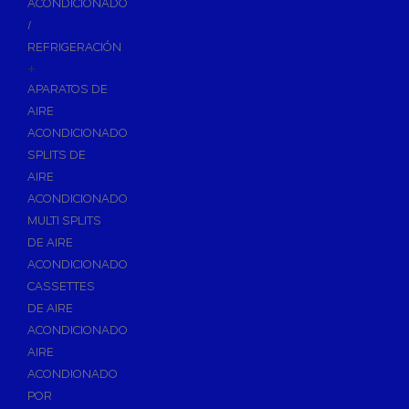
ACONDICIONADO
Inodoros
/
Asientos y Tapas de WC
REFRIGERACIÓN
+
Platos de Ducha
APARATOS DE
Lavabos
AIRE
Bañeras
ACONDICIONADO
Urinarios
SPLITS DE
Bidés
AIRE
ACONDICIONADO
Vertederos Baño
MULTI SPLITS
Sanitarios Suspendidos
DE AIRE
Placas de Accionamiento para Cisternas
ACONDICIONADO
Cisternas Para Inodoros
CASSETTES
Cisternas Empotradas
DE AIRE
ACONDICIONADO
Seguridad en el Baño
AIRE
Wellness
ACONDIONADO
Calefacción y A.C.S
POR