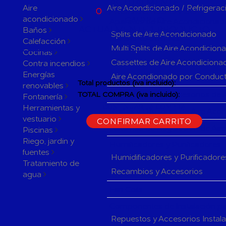
ACTUALMENTE
Aire
Aire Acondicionado / Refrigerac
0
PRODUCTOS EN SU
acondicionado
CARRITO
Aparatos de Aire Acondicionad
ACTUALMENTE 1 PRODUCTO
Baños
Splits de Aire Acondicionado
EN SU CARRITO.
Calefacción
Multi Splits de Aire Acondicion
Cocinas
Cassettes de Aire Acondiciona
Contra incendios
Energías
Aire Acondionado por Conduc
Total productos (iva incluido):
renovables
Herramientas y accesorios de 
TOTAL COMPRA (iva incluido):
Fontanería
Herramientas y
CONTINUAR LA COMPRA
Rejillas y Difusores de Aire Ac
vestuario
CONFIRMAR CARRITO
Sistemas de Regulación de Air
Piscinas
Riego, jardin y
Humificadores y Purificadores
fuentes
Humidificadores y Purificadore
Tratamiento de
Recambios y Accesorios
agua
Fan Coils
Componentes de Instalación pa
Repuestos y Accesorios Instal