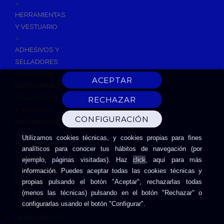
+
HERRAMIENTAS
Y VESTUARIO
+
ADHESIVOS Y
SELLADORES
ADHESIVOS
INSTANTANEOS
SELLADORES
Y MASILLAS
IMPRIMACIONES
Y
Utilizamos cookies técnicas, y cookies propias para fines
LIMPIADORES
analíticos para conocer tus hábitos de navegación (por
SILICONAS
click
ejemplo, páginas visitadas). Haz
, aquí para más
ESPUMAS DE
información. Puedes aceptar todas las cookies técnicas y
EXPANSIÓN
propias pulsando el botón "Aceptar", rechazarlas todas
(menos las técnicas) pulsando en el botón "Rechazar" o
CINTAS
configurarlas usando el botón "Configurar".
ADHESIVAS
HERRAMIENTAS