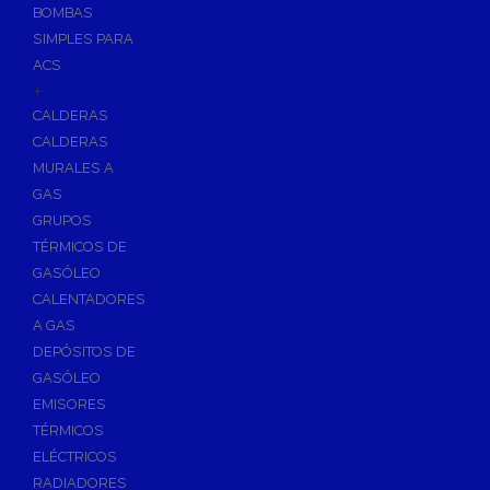
BOMBAS
Skimmers para Piscinas
SIMPLES PARA
Sumideros para Piscinas
ACS
Boquillas para Piscinas
+
CALDERAS
Accesorios para Piscinas
CALDERAS
Productos Químicos para Piscinas
MURALES A
Reguladores de PH
GAS
Antialgas para Piscinas
GRUPOS
Floculante para Piscinas
TÉRMICOS DE
GASÓLEO
Cloro para Piscinas
CALENTADORES
Desinfección de Piscinas sin Cloro
A GAS
Invernaje de Piscinas
DEPÓSITOS DE
Limpiadores de Piscinas
GASÓLEO
Kits Analizadores
EMISORES
Dosificadores
TÉRMICOS
ELÉCTRICOS
Riego, Jardín y Fuentes
RADIADORES