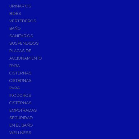
Válvulas de Fontanería
URINARIOS
Válvulas de Esfera
BIDÉS
Válvulas de Escuadra y Lavadora
VERTEDEROS
Válvulas Reductoras de Presión
BAÑO
Válvulas de Retención
SANITARIOS
Electroválvulas
SUSPENDIDOS
PLACAS DE
Válvulas de Compuerta
ACCIONAMIENTO
Válvulas de Contadores
PARA
Llaves de Paso
CISTERNAS
Válvulas de Mariposa
CISTERNAS
Accesorios de Valvulería
PARA
INODOROS
Calderines
CISTERNAS
Herramientas y Vestuario
EMPOTRADAS
Adhesivos y Selladores
SEGURIDAD
Adhesivos Instantaneos
EN EL BAÑO
Selladores y Masillas
WELLNESS