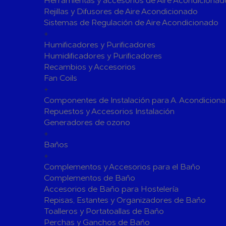
Herramientas y accesorios de Aire Acondicionad
Rejillas y Difusores de Aire Acondicionado
Válvulas para Calefacción
Sistemas de Regulación de Aire Acondicionado
Válvulas Radiador
Válv. Mez
+
Válvulas de Seguridad
Colectore
Humificadores y Purificadores
Humidificadores y Purificadores
Bombas de calor para ACS
Recambios y Accesorios
Cocinas
Fan Coils
Extractores de Cocina
+
Componentes de Instalación para A. Acondicion
Fregaderos
Repuestos y Accesorios Instalación
Grifería de Cocina
Generadores de ozono
Grifería de Fregadero
+
Recambios
Baños
Contra Incendios
+
Accesorios y Grupos Contra Incendios
Complementos y Accesorios para el Baño
Energías Renovables
Complementos de Baño
Accesorios de Baño para Hostelería
Calderas y estufas de biomasa
Repisas, Estantes y Organizadores de Baño
Sistemas de Energía Solar Térmica
Toalleros y Portatoallas de Baño
Estructuras de soporte
Perchas y Ganchos de Baño
Sistemas 