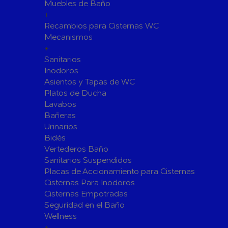
Fijaciones para Fontanería
Muebles de Baño
+
Grupos de Presión
Recambios para Cisternas WC
Sumideros y Gran Evacuación
Mecanismos
+
Tuberías y Accesorios
Sanitarios
Tubos y Accesorios de Cobre y
Tuberías 
Inodoros
Latón
Tubos y A
Asientos y Tapas de WC
Tuberías y Accesorios de
Tuberías 
Platos de Ducha
Polibutileno
Polipropi
Lavabos
Bañeras
Flexos/Conexiones Flexibles
Tubos y A
Urinarios
Válvulas de Fontanería
Bidés
Válvulas de Esfera
Válvulas 
Vertederos Baño
Válvulas de Retención
Electrovál
Sanitarios Suspendidos
Placas de Accionamiento para Cisternas
Válvulas de Contadores
Llaves de
Cisternas Para Inodoros
Calderine
Accesorios de Valvulería
Cisternas Empotradas
Herramientas y Vestuario
Seguridad en el Baño
Adhesivos y Selladores
Wellness
+
Adhesivos Instantaneos
Selladores