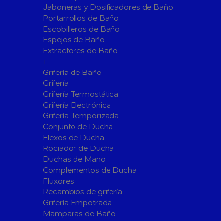
Jaboneras y Dosificadores de Baño
Sistemas de Energía Solar Fotovoltaica
Portarrollos de Baño
Paneles
Inversore
Escobilleros de Baño
Espejos de Baño
Accesorios
Estructur
Extractores de Baño
Fontanería
+
Aislamientos para Tuberías
Grifería de Baño
Accesorios para Instalación de Gas
Grifería
Grifería Termostática
Válvulas para Gas
Accesorio
Grifería Electrónica
Bombas
Grifería Temporizada
Conjunto de Ducha
Bombas Sumergibles
Bombas de
Flexos de Ducha
Rociador de Ducha
Canalones Pluviales
Duchas de Mano
Desagües
Complementos de Ducha
Válvulas de Desagüe
Válvulas 
Fluxores
Bañeras
Recambios de grifería
Grifería Empotrada
Flotadore
Accesorios para Desagüe
Mamparas de Baño