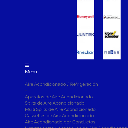
Vasos de Expansión
Manómet
Accesorio
Otros accesorios de calefacción
Tapones, 
para radi
Bombas Circuladoras / Grupos de Bombeo
Bombas de Calefacción
Bombas S
Calderas Murales a Gas
Grupos T
Depósitos de Gasóleo
Emisores Térmicos Eléctricos
Menu
+
Radiadores
Aire Acondicionado / Refrigeración
Salidas de Humos
+
Chimenea Modular de Aluminio
Chimenea 
Aparatos de Aire Acondicionado
Splits de Aire Acondicionado
Evacuación de Calderas
Tubos y A
Multi Splits de Aire Acondicionado
Ventilaci
Cassettes de Aire Acondicionado
Termos El
Distribución y Colectores
Aire Acondionado por Conductos
Termostatos de Calefacción