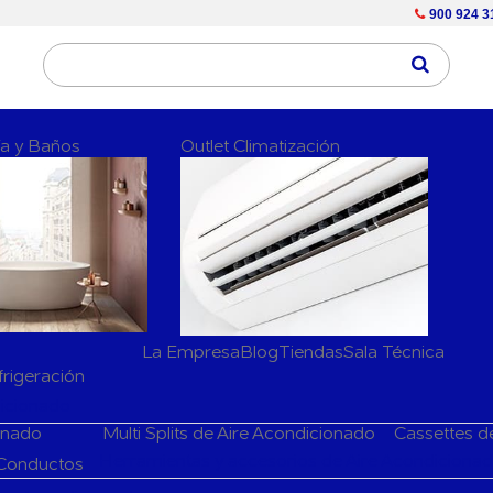
900 924 3
ría y Baños
Outlet Climatización
La Empresa
Blog
Tiendas
Sala Técnica
frigeración
dicionado
ionado
Multi Splits de Aire Acondicionado
Cassettes d
Herramientas y accesorios de Aire Acondiciona
 Conductos