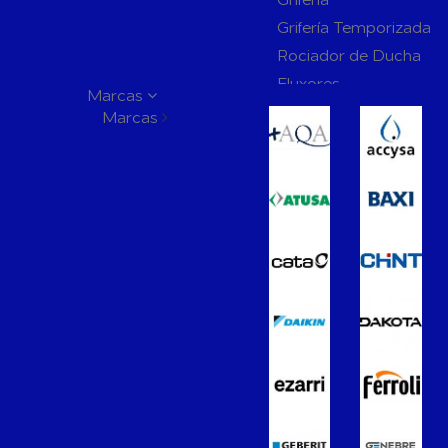
Grifería Temporizada
Rociador de Ducha
Fluxores
Marcas
Mamparas de Baño
Marcas
Muebles de Baño
Recambios para Ciste
Mecanismos
Inodoros
Lavabos
Bidés
Placas de Accionamien
Cisternas
Wellness
Calefacción y A.C.S
Accesorios de Calefacción