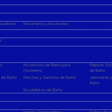
Aire Acondicionado
 de Aire Acondicionado
cadores
ficadores
Recambios y Accesorios
Fan Coils
ción para A. Acondicionado
s
Generadores de ozono
rios para el Baño
ño
Accesorios de Baño para
Repisas, Es
Hostelería
de Baño
s de Baño
Perchas y Ganchos de Baño
Jaboneras y
Baño
Espejos de 
Escobilleros de Baño
Grifería Termostática
Grifería Elec