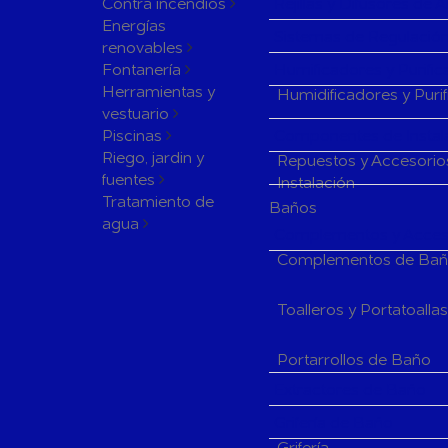
Contra incendios
Rejillas y Difusores de 
Energías
Sistemas de Regulación
renovables
Fontanería
Humificadores y Purifi
Herramientas y
Humidificadores y Puri
vestuario
Piscinas
Componentes de Instala
Riego, jardin y
Repuestos y Accesorio
fuentes
Instalación
Tratamiento de
Baños
agua
Complementos y Acceso
Complementos de Ba
Toalleros y Portatoalla
Portarrollos de Baño
Extractores de Baño
Grifería de Baño
Grifería