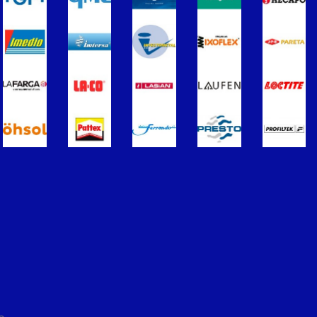
ros
Termometros
s de Radiadores
purgadores y accesorios
Soportes para Radiadores
ador
Acumuladores e Interacumuladore
imples para ACS
Calderas
érmicos de Gasóleo
Calentadores a Gas
Inoxidable Simple
Chimenea Inoxidable Doble
Sistemas Radiantes
ccesorios
ón/Extracción
Tuberías y paneles portatubos
éctricos