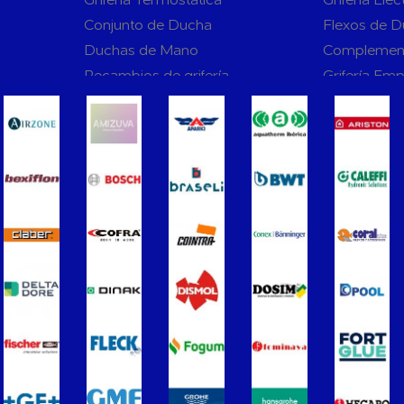
Conjunto de Ducha
Flexos de 
Duchas de Mano
Complemen
Recambios de grifería
Grifería Em
rnas WC
Sanitarios
Asientos y Tapas de WC
Platos de D
Bañeras
Urinarios
Vertederos Baño
Sanitarios 
to para
Cisternas Para Inodoros
Cisternas E
Seguridad en el Baño