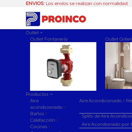
ENVIOS:
Los envíos se realizan con normalidad.
Outlet
Outlet Fontanería
Outlet Grife
Productos
Aire
Aire Acondicionado / Re
acondicionado
Aparatos de Aire Acon
Baños
Splits de Aire Acondic
Calefacción
Aire Acondionado por
Cocinas