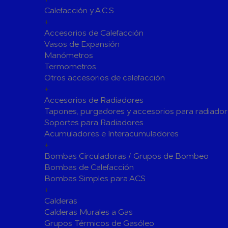
Calefacción y A.C.S
Siliconas
Espumas 
+
Herramientas de Perforación
Accesorios de Calefacción
Herramientas y accesorios de Uso General
Vasos de Expansión
Manómetros
Hachas
Servicio y
Termometros
Vestuario de Protección
Otros accesorios de calefacción
+
Herramientas de Corte
Accesorios de Radiadores
Herramientas de Prensado
Tapones, purgadores y accesorios para radiador
Soportes para Radiadores
Soldadura y Sopletes
Acumuladores e Interacumuladores
Tornilleria y Fijaciones
+
Bombas Circuladoras / Grupos de Bombeo
Herramientas de Lijado y Pulido
Bombas de Calefacción
Baterias Para Herramientas Eléctricas
Bombas Simples para ACS
+
Piscinas
Calderas
Bombas de Piscinas y SPA
Calderas Murales a Gas
Bombas de Piscinas
Cloradores
Grupos Térmicos de Gasóleo