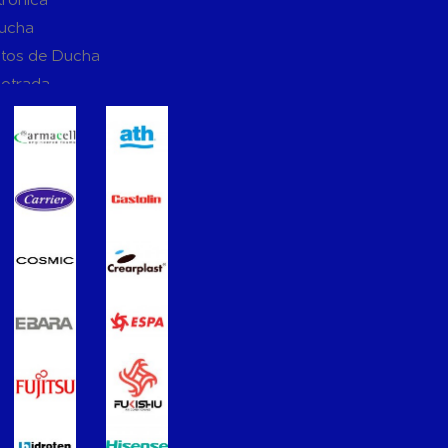
Ducha
tos de Ducha
potrada
ucha
Suspendidos
mpotradas