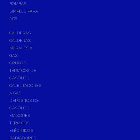
BOMBAS
Skimmers para Piscinas
SIMPLES PARA
Sumideros para Piscinas
ACS
Boquillas para Piscinas
+
CALDERAS
Accesorios para Piscinas
CALDERAS
Productos Químicos para Piscinas
MURALES A
Reguladores de PH
GAS
Antialgas para Piscinas
GRUPOS
Floculante para Piscinas
TÉRMICOS DE
GASÓLEO
Cloro para Piscinas
CALENTADORES
Desinfección de Piscinas sin Cloro
A GAS
Invernaje de Piscinas
DEPÓSITOS DE
Limpiadores de Piscinas
GASÓLEO
Kits Analizadores
EMISORES
Dosificadores
TÉRMICOS
ELÉCTRICOS
Riego, Jardín y Fuentes
RADIADORES