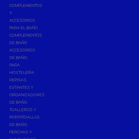
Válvulas para Calefacción
COMPLEMENTOS
Válvulas Radiador
Y
ACCESORIOS
Válv. Mezcladora Termostática
PARA EL BAÑO
Válvulas Motorizadas
COMPLEMENTOS
Válvulas de Seguridad
DE BAÑO
Colectores de Calefacción
ACCESORIOS
DE BAÑO
Bombas de Calor
PARA
Bombas de calor para ACS
HOSTELERÍA
Cocinas
REPISAS,
Extractores de Cocina
ESTANTES Y
ORGANIZADORES
Fregaderos
DE BAÑO
Grifería de Cocina
TOALLEROS Y
Grifería de Fregadero
PORTATOALLAS
DE BAÑO
Recambios de fregadero
PERCHAS Y
Contra Incendios