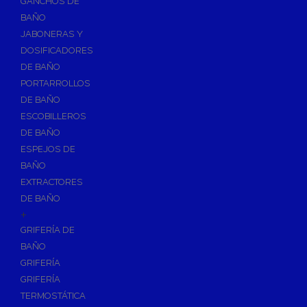
GANCHOS DE
Accesorios y Grupos Contra Incendios
BAÑO
Energías Renovables
JABONERAS Y
Calderas y estufas de biomasa
DOSIFICADORES
DE BAÑO
Sistemas de Energía Solar Térmica
PORTARROLLOS
Estructuras de soporte
DE BAÑO
Sistemas de Aerotermia
ESCOBILLEROS
Sistemas de Energía Solar Fotovoltaica
DE BAÑO
ESPEJOS DE
Paneles
BAÑO
Inversores
EXTRACTORES
Baterías
DE BAÑO
Accesorios
+
Estructuras
GRIFERÍA DE
BAÑO
Fontanería
GRIFERÍA
Aislamientos para Tuberías
GRIFERÍA
Accesorios para Instalación de Gas
TERMOSTÁTICA
Válvulas para Gas