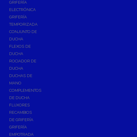
GRIFERÍA
Accesorios y Repuestos de Gas
ELECTRÓNICA
GRIFERÍA
Baterias y Contadores
TEMPORIZADA
Bombas
CONJUNTO DE
Bombas Sumergibles
DUCHA
Bombas de Drenaje y Residual
FLEXOS DE
DUCHA
Bombas de Superficies Horizontal y Vertical
ROCIADOR DE
Canalones Pluviales
DUCHA
Desagües
DUCHAS DE
Válvulas de Desagüe
MANO
COMPLEMENTOS
Válvulas para Platos de Ducha y Bañeras
DE DUCHA
Sifones
FLUXORES
Sumideros y Botes Sifónicos
RECAMBIOS
Accesorios para Desagüe
DE GRIFERÍA
GRIFERÍA
Flotadores y Boyas
EMPOTRADA