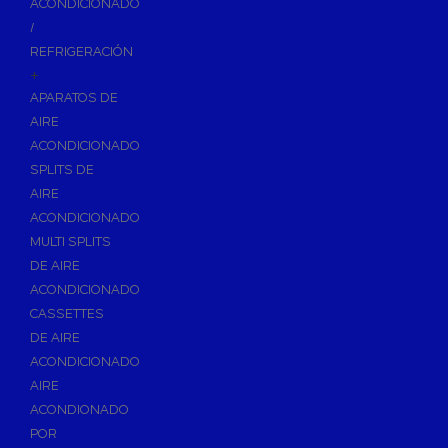
ACONDICIONADO
Inodoros
/
Asientos y Tapas de WC
REFRIGERACIÓN
+
Platos de Ducha
APARATOS DE
Lavabos
AIRE
Bañeras
ACONDICIONADO
Urinarios
SPLITS DE
Bidés
AIRE
ACONDICIONADO
Vertederos Baño
MULTI SPLITS
Sanitarios Suspendidos
DE AIRE
Placas de Accionamiento para Cisternas
ACONDICIONADO
Cisternas Para Inodoros
CASSETTES
Cisternas Empotradas
DE AIRE
ACONDICIONADO
Seguridad en el Baño
AIRE
Wellness
ACONDIONADO
Calefacción y A.C.S
POR