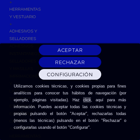
+
HERRAMIENTAS
Y VESTUARIO
+
ADHESIVOS Y
SELLADORES
ADHESIVOS
INSTANTANEOS
SELLADORES
Y MASILLAS
IMPRIMACIONES
Y
Utilizamos cookies técnicas, y cookies propias para fines
LIMPIADORES
analíticos para conocer tus hábitos de navegación (por
SILICONAS
click
ejemplo, páginas visitadas). Haz
, aquí para más
ESPUMAS DE
información. Puedes aceptar todas las cookies técnicas y
EXPANSIÓN
propias pulsando el botón "Aceptar", rechazarlas todas
(menos las técnicas) pulsando en el botón "Rechazar" o
CINTAS
configurarlas usando el botón "Configurar".
ADHESIVAS
HERRAMIENTAS