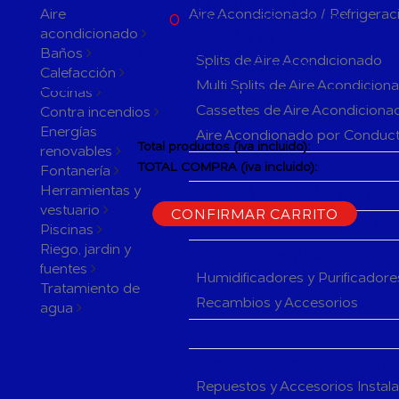
ACTUALMENTE
Aire
Aire Acondicionado / Refrigerac
0
PRODUCTOS EN SU
acondicionado
CARRITO
Aparatos de Aire Acondicionad
ACTUALMENTE 1 PRODUCTO
Baños
Splits de Aire Acondicionado
EN SU CARRITO.
Calefacción
Multi Splits de Aire Acondicion
Cocinas
Cassettes de Aire Acondiciona
Contra incendios
Energías
Aire Acondionado por Conduc
Total productos (iva incluido):
renovables
Herramientas y accesorios de 
TOTAL COMPRA (iva incluido):
Fontanería
Herramientas y
CONTINUAR LA COMPRA
Rejillas y Difusores de Aire Ac
vestuario
CONFIRMAR CARRITO
Sistemas de Regulación de Air
Piscinas
Riego, jardin y
Humificadores y Purificadores
fuentes
Humidificadores y Purificadore
Tratamiento de
Recambios y Accesorios
agua
Fan Coils
Componentes de Instalación pa
Repuestos y Accesorios Instal