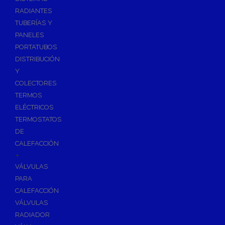
Ósmosis con Depósito
RADIANTES
Recambios de Ósmosis
TUBERÍAS Y
Grifería de Ósmosis
PANELES
PORTATUBOS
Regulación y Dosificación de Agua
DISTRIBUCIÓN
Y
COLECTORES
TERMOS
ELÉCTRICOS
TERMOSTATOS
DE
CALEFACCIÓN
+
VÁLVULAS
PARA
CALEFACCIÓN
VÁLVULAS
RADIADOR