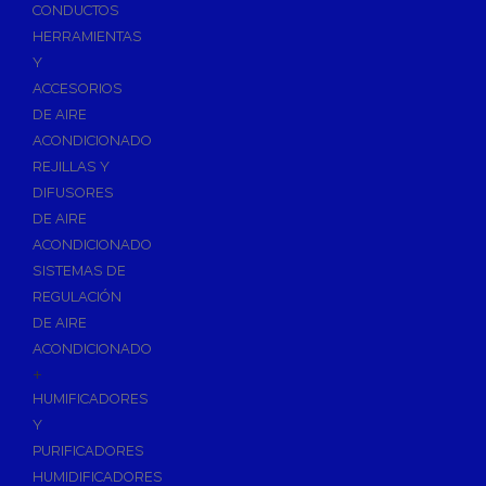
Accesorios de Calefacción
CONDUCTOS
Vasos de Expansión
HERRAMIENTAS
Y
Manómetros
ACCESORIOS
Termometros
DE AIRE
Otros accesorios de calefacción
ACONDICIONADO
Accesorios de Radiadores
REJILLAS Y
Tapones, purgadores y accesorios para radiador
DIFUSORES
DE AIRE
Soportes para Radiadores
ACONDICIONADO
Acumuladores e Interacumuladores
SISTEMAS DE
REGULACIÓN
Bombas Circuladoras / Grupos de Bombeo
DE AIRE
Bombas de Calefacción
ACONDICIONADO
Bombas Simples para ACS
+
Calderas
HUMIFICADORES
Calderas Murales a Gas
Y
PURIFICADORES
Grupos Térmicos de Gasóleo
HUMIDIFICADORES