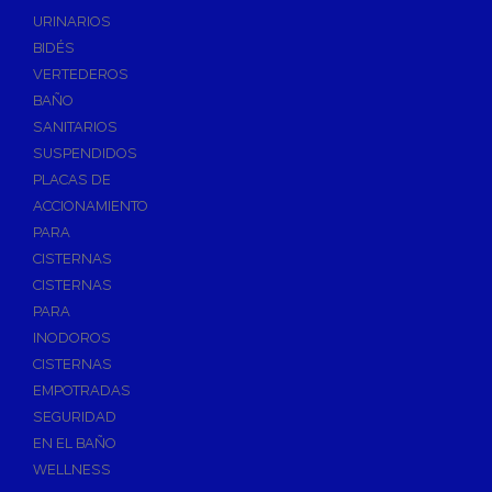
Válvulas de Fontanería
URINARIOS
Válvulas de Esfera
BIDÉS
Válvulas de Escuadra y Lavadora
VERTEDEROS
Válvulas Reductoras de Presión
BAÑO
Válvulas de Retención
SANITARIOS
Electroválvulas
SUSPENDIDOS
PLACAS DE
Válvulas de Compuerta
ACCIONAMIENTO
Válvulas de Contadores
PARA
Llaves de Paso
CISTERNAS
Válvulas de Mariposa
CISTERNAS
Accesorios de Valvulería
PARA
INODOROS
Calderines
CISTERNAS
Herramientas y Vestuario
EMPOTRADAS
Adhesivos y Selladores
SEGURIDAD
Adhesivos Instantaneos
EN EL BAÑO
Selladores y Masillas
WELLNESS