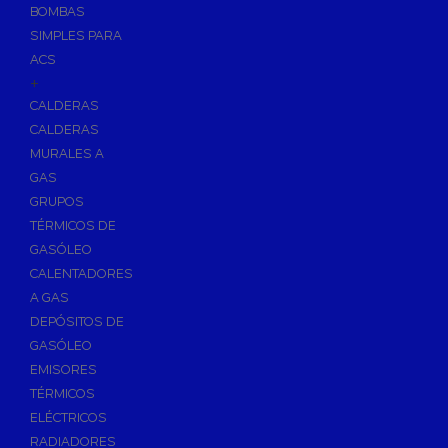
BOMBAS
Skimmers para Piscinas
SIMPLES PARA
Sumideros para Piscinas
ACS
Boquillas para Piscinas
+
CALDERAS
Accesorios para Piscinas
CALDERAS
Productos Químicos para Piscinas
MURALES A
Reguladores de PH
GAS
Antialgas para Piscinas
GRUPOS
Floculante para Piscinas
TÉRMICOS DE
GASÓLEO
Cloro para Piscinas
CALENTADORES
Desinfección de Piscinas sin Cloro
A GAS
Invernaje de Piscinas
DEPÓSITOS DE
Limpiadores de Piscinas
GASÓLEO
Kits Analizadores
EMISORES
Dosificadores
TÉRMICOS
ELÉCTRICOS
Riego, Jardín y Fuentes
RADIADORES