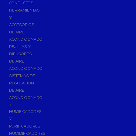
Accesorios de Calefacción
CONDUCTOS
Vasos de Expansión
HERRAMIENTAS
Y
Manómetros
ACCESORIOS
Termometros
DE AIRE
Otros accesorios de calefacción
ACONDICIONADO
Accesorios de Radiadores
REJILLAS Y
Tapones, purgadores y accesorios para radiador
DIFUSORES
DE AIRE
Soportes para Radiadores
ACONDICIONADO
Acumuladores e Interacumuladores
SISTEMAS DE
REGULACIÓN
Bombas Circuladoras / Grupos de Bombeo
DE AIRE
Bombas de Calefacción
ACONDICIONADO
Bombas Simples para ACS
+
Calderas
HUMIFICADORES
Calderas Murales a Gas
Y
PURIFICADORES
Grupos Térmicos de Gasóleo
HUMIDIFICADORES