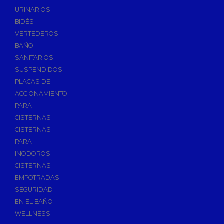
Válvulas de Fontanería
URINARIOS
Válvulas de Esfera
BIDÉS
Válvulas de Escuadra y Lavadora
VERTEDEROS
Válvulas Reductoras de Presión
BAÑO
Válvulas de Retención
SANITARIOS
Electroválvulas
SUSPENDIDOS
PLACAS DE
Válvulas de Compuerta
ACCIONAMIENTO
Válvulas de Contadores
PARA
Llaves de Paso
CISTERNAS
Válvulas de Mariposa
CISTERNAS
Accesorios de Valvulería
PARA
INODOROS
Calderines
CISTERNAS
Herramientas y Vestuario
EMPOTRADAS
Adhesivos y Selladores
SEGURIDAD
Adhesivos Instantaneos
EN EL BAÑO
Selladores y Masillas
WELLNESS