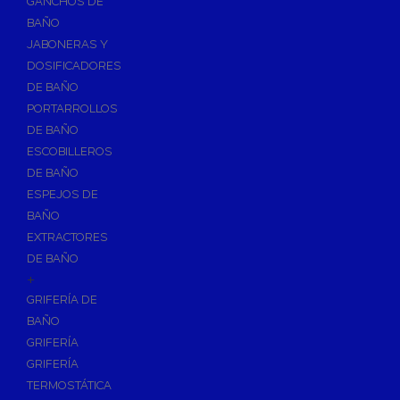
GANCHOS DE
Accesorios y Grupos Contra Incendios
BAÑO
Energías Renovables
JABONERAS Y
Calderas y estufas de biomasa
DOSIFICADORES
DE BAÑO
Sistemas de Energía Solar Térmica
PORTARROLLOS
Estructuras de soporte
DE BAÑO
Sistemas de Aerotermia
ESCOBILLEROS
Sistemas de Energía Solar Fotovoltaica
DE BAÑO
ESPEJOS DE
Paneles
BAÑO
Inversores
EXTRACTORES
Baterías
DE BAÑO
Accesorios
+
Estructuras
GRIFERÍA DE
BAÑO
Fontanería
GRIFERÍA
Aislamientos para Tuberías
GRIFERÍA
Accesorios para Instalación de Gas
TERMOSTÁTICA
Válvulas para Gas