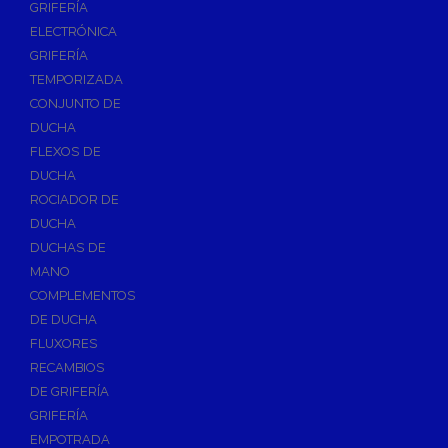
GRIFERÍA
Accesorios y Repuestos de Gas
ELECTRÓNICA
GRIFERÍA
Baterias y Contadores
TEMPORIZADA
Bombas
CONJUNTO DE
Bombas Sumergibles
DUCHA
Bombas de Drenaje y Residual
FLEXOS DE
DUCHA
Bombas de Superficies Horizontal y Vertical
ROCIADOR DE
Canalones Pluviales
DUCHA
Desagües
DUCHAS DE
Válvulas de Desagüe
MANO
COMPLEMENTOS
Válvulas para Platos de Ducha y Bañeras
DE DUCHA
Sifones
FLUXORES
Sumideros y Botes Sifónicos
RECAMBIOS
Accesorios para Desagüe
DE GRIFERÍA
GRIFERÍA
Flotadores y Boyas
EMPOTRADA