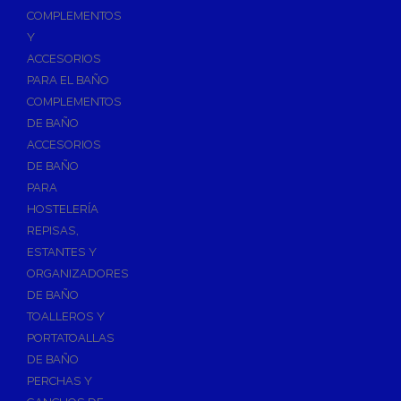
Válvulas para Calefacción
COMPLEMENTOS
Válvulas Radiador
Y
ACCESORIOS
Válv. Mezcladora Termostática
PARA EL BAÑO
Válvulas Motorizadas
COMPLEMENTOS
Válvulas de Seguridad
DE BAÑO
Colectores de Calefacción
ACCESORIOS
DE BAÑO
Bombas de Calor
PARA
Bombas de calor para ACS
HOSTELERÍA
Cocinas
REPISAS,
Extractores de Cocina
ESTANTES Y
ORGANIZADORES
Fregaderos
DE BAÑO
Grifería de Cocina
TOALLEROS Y
Grifería de Fregadero
PORTATOALLAS
DE BAÑO
Recambios de fregadero
PERCHAS Y
Contra Incendios