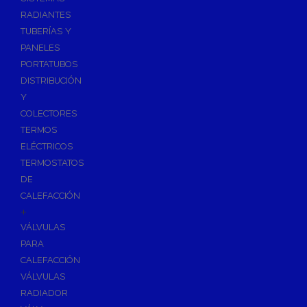
Ósmosis con Depósito
RADIANTES
Recambios de Ósmosis
TUBERÍAS Y
Grifería de Ósmosis
PANELES
PORTATUBOS
Regulación y Dosificación de Agua
DISTRIBUCIÓN
Y
COLECTORES
TERMOS
ELÉCTRICOS
TERMOSTATOS
DE
CALEFACCIÓN
+
VÁLVULAS
PARA
CALEFACCIÓN
VÁLVULAS
RADIADOR