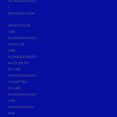
ACONDICIONADO
Inodoros
/
Asientos y Tapas de WC
REFRIGERACIÓN
+
Platos de Ducha
APARATOS DE
Lavabos
AIRE
Bañeras
ACONDICIONADO
Urinarios
SPLITS DE
Bidés
AIRE
ACONDICIONADO
Vertederos Baño
MULTI SPLITS
Sanitarios Suspendidos
DE AIRE
Placas de Accionamiento para Cisternas
ACONDICIONADO
Cisternas Para Inodoros
CASSETTES
Cisternas Empotradas
DE AIRE
ACONDICIONADO
Seguridad en el Baño
AIRE
Wellness
ACONDIONADO
Calefacción y A.C.S
POR