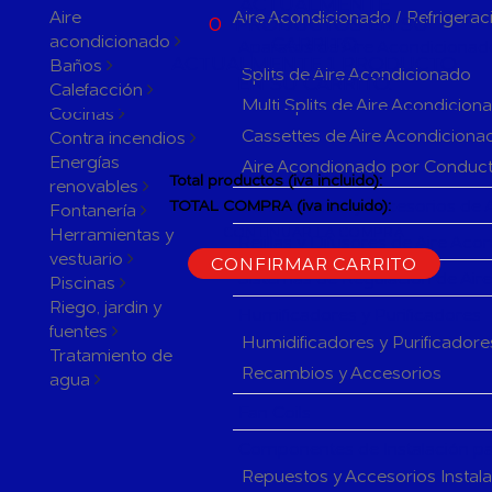
ACTUALMENTE
Aire
Aire Acondicionado / Refrigerac
0
PRODUCTOS EN SU
acondicionado
CARRITO
Aparatos de Aire Acondicionad
ACTUALMENTE 1 PRODUCTO
Baños
Splits de Aire Acondicionado
EN SU CARRITO.
Calefacción
Multi Splits de Aire Acondicion
Cocinas
Cassettes de Aire Acondiciona
Contra incendios
Energías
Aire Acondionado por Conduc
Total productos (iva incluido):
renovables
Herramientas y accesorios de 
TOTAL COMPRA (iva incluido):
Fontanería
Herramientas y
CONTINUAR LA COMPRA
Rejillas y Difusores de Aire Ac
vestuario
CONFIRMAR CARRITO
Sistemas de Regulación de Air
Piscinas
Riego, jardin y
Humificadores y Purificadores
fuentes
Humidificadores y Purificadore
Tratamiento de
Recambios y Accesorios
agua
Fan Coils
Componentes de Instalación pa
Repuestos y Accesorios Instal