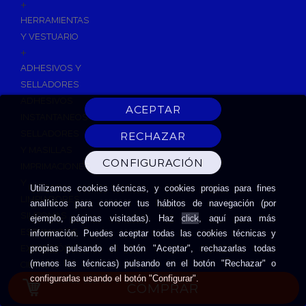
+
HERRAMIENTAS
Y VESTUARIO
+
ADHESIVOS Y
SELLADORES
ADHESIVOS
INSTANTANEOS
SELLADORES
Y MASILLAS
IMPRIMACIONES
Y
Utilizamos cookies técnicas, y cookies propias para fines
LIMPIADORES
analíticos para conocer tus hábitos de navegación (por
SILICONAS
click
ejemplo, páginas visitadas). Haz
, aquí para más
ESPUMAS DE
información. Puedes aceptar todas las cookies técnicas y
EXPANSIÓN
propias pulsando el botón "Aceptar", rechazarlas todas
(menos las técnicas) pulsando en el botón "Rechazar" o
CINTAS
configurarlas usando el botón "Configurar".
ADHESIVAS
COMPRAR
HERRAMIENTAS