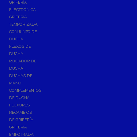
GRIFERÍA
Accesorios y Repuestos de Gas
ELECTRÓNICA
GRIFERÍA
Baterias y Contadores
TEMPORIZADA
Bombas
CONJUNTO DE
Bombas Sumergibles
DUCHA
Bombas de Drenaje y Residual
FLEXOS DE
DUCHA
Bombas de Superficies Horizontal y Vertical
ROCIADOR DE
Canalones Pluviales
DUCHA
Desagües
DUCHAS DE
Válvulas de Desagüe
MANO
COMPLEMENTOS
Válvulas para Platos de Ducha y Bañeras
DE DUCHA
Sifones
FLUXORES
Sumideros y Botes Sifónicos
RECAMBIOS
Accesorios para Desagüe
DE GRIFERÍA
GRIFERÍA
Flotadores y Boyas
EMPOTRADA