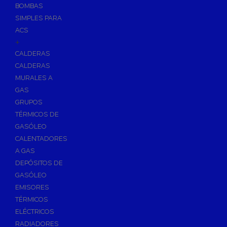
BOMBAS
Skimmers para Piscinas
SIMPLES PARA
Sumideros para Piscinas
ACS
Boquillas para Piscinas
+
CALDERAS
Accesorios para Piscinas
CALDERAS
Productos Químicos para Piscinas
MURALES A
Reguladores de PH
GAS
Antialgas para Piscinas
GRUPOS
Floculante para Piscinas
TÉRMICOS DE
GASÓLEO
Cloro para Piscinas
CALENTADORES
Desinfección de Piscinas sin Cloro
A GAS
Invernaje de Piscinas
DEPÓSITOS DE
Limpiadores de Piscinas
GASÓLEO
Kits Analizadores
EMISORES
Dosificadores
TÉRMICOS
ELÉCTRICOS
Riego, Jardín y Fuentes
RADIADORES