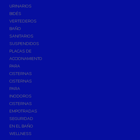
Válvulas de Fontanería
URINARIOS
Válvulas de Esfera
BIDÉS
Válvulas de Escuadra y Lavadora
VERTEDEROS
Válvulas Reductoras de Presión
BAÑO
Válvulas de Retención
SANITARIOS
Electroválvulas
SUSPENDIDOS
PLACAS DE
Válvulas de Compuerta
ACCIONAMIENTO
Válvulas de Contadores
PARA
Llaves de Paso
CISTERNAS
Válvulas de Mariposa
CISTERNAS
Accesorios de Valvulería
PARA
INODOROS
Calderines
CISTERNAS
Herramientas y Vestuario
EMPOTRADAS
Adhesivos y Selladores
SEGURIDAD
Adhesivos Instantaneos
EN EL BAÑO
Selladores y Masillas
WELLNESS