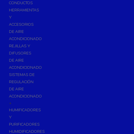
Accesorios de Calefacción
CONDUCTOS
Vasos de Expansión
HERRAMIENTAS
Y
Manómetros
ACCESORIOS
Termometros
DE AIRE
Otros accesorios de calefacción
ACONDICIONADO
Accesorios de Radiadores
REJILLAS Y
Tapones, purgadores y accesorios para radiador
DIFUSORES
DE AIRE
Soportes para Radiadores
ACONDICIONADO
Acumuladores e Interacumuladores
SISTEMAS DE
REGULACIÓN
Bombas Circuladoras / Grupos de Bombeo
DE AIRE
Bombas de Calefacción
ACONDICIONADO
Bombas Simples para ACS
+
Calderas
HUMIFICADORES
Calderas Murales a Gas
Y
PURIFICADORES
Grupos Térmicos de Gasóleo
HUMIDIFICADORES