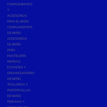
Válvulas para Calefacción
COMPLEMENTOS
Válvulas Radiador
Y
ACCESORIOS
Válv. Mezcladora Termostática
PARA EL BAÑO
Válvulas Motorizadas
COMPLEMENTOS
Válvulas de Seguridad
DE BAÑO
Colectores de Calefacción
ACCESORIOS
DE BAÑO
Bombas de Calor
PARA
Bombas de calor para ACS
HOSTELERÍA
Cocinas
REPISAS,
Extractores de Cocina
ESTANTES Y
ORGANIZADORES
Fregaderos
DE BAÑO
Grifería de Cocina
TOALLEROS Y
Grifería de Fregadero
PORTATOALLAS
DE BAÑO
Recambios de fregadero
PERCHAS Y
Contra Incendios