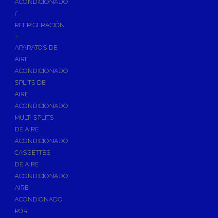
ACONDICIONADO
Inodoros
/
Asientos y Tapas de WC
REFRIGERACIÓN
+
Platos de Ducha
APARATOS DE
Lavabos
AIRE
Bañeras
ACONDICIONADO
Urinarios
SPLITS DE
Bidés
AIRE
ACONDICIONADO
Vertederos Baño
MULTI SPLITS
Sanitarios Suspendidos
DE AIRE
Placas de Accionamiento para Cisternas
ACONDICIONADO
Cisternas Para Inodoros
CASSETTES
Cisternas Empotradas
DE AIRE
ACONDICIONADO
Seguridad en el Baño
AIRE
Wellness
ACONDIONADO
Calefacción y A.C.S
POR