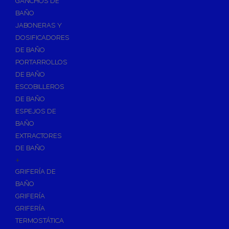
GANCHOS DE
Accesorios y Grupos Contra Incendios
BAÑO
Energías Renovables
JABONERAS Y
Calderas y estufas de biomasa
DOSIFICADORES
DE BAÑO
Sistemas de Energía Solar Térmica
PORTARROLLOS
Estructuras de soporte
DE BAÑO
Sistemas de Aerotermia
ESCOBILLEROS
Sistemas de Energía Solar Fotovoltaica
DE BAÑO
ESPEJOS DE
Paneles
BAÑO
Inversores
EXTRACTORES
Baterías
DE BAÑO
Accesorios
+
Estructuras
GRIFERÍA DE
BAÑO
Fontanería
GRIFERÍA
Aislamientos para Tuberías
GRIFERÍA
Accesorios para Instalación de Gas
TERMOSTÁTICA
Válvulas para Gas