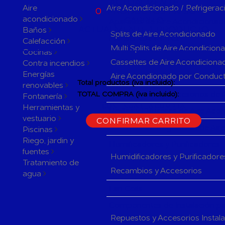
ACTUALMENTE
Aire
Aire Acondicionado / Refrigerac
0
PRODUCTOS EN SU
acondicionado
CARRITO
Aparatos de Aire Acondicionad
ACTUALMENTE 1 PRODUCTO
Baños
Splits de Aire Acondicionado
EN SU CARRITO.
Calefacción
Multi Splits de Aire Acondicion
Cocinas
Cassettes de Aire Acondiciona
Contra incendios
Energías
Aire Acondionado por Conduc
Total productos (iva incluido):
renovables
Herramientas y accesorios de 
TOTAL COMPRA (iva incluido):
Fontanería
Herramientas y
CONTINUAR LA COMPRA
Rejillas y Difusores de Aire Ac
vestuario
CONFIRMAR CARRITO
Sistemas de Regulación de Air
Piscinas
Riego, jardin y
Humificadores y Purificadores
fuentes
Humidificadores y Purificadore
Tratamiento de
Recambios y Accesorios
agua
Fan Coils
Componentes de Instalación pa
Repuestos y Accesorios Instal