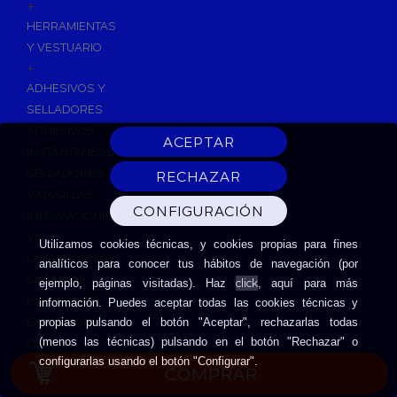
+
HERRAMIENTAS
Y VESTUARIO
+
ADHESIVOS Y
SELLADORES
ADHESIVOS
INSTANTANEOS
SELLADORES
Y MASILLAS
IMPRIMACIONES
Y
Utilizamos cookies técnicas, y cookies propias para fines
LIMPIADORES
analíticos para conocer tus hábitos de navegación (por
SILICONAS
click
ejemplo, páginas visitadas). Haz
, aquí para más
ESPUMAS DE
información. Puedes aceptar todas las cookies técnicas y
EXPANSIÓN
propias pulsando el botón "Aceptar", rechazarlas todas
(menos las técnicas) pulsando en el botón "Rechazar" o
CINTAS
configurarlas usando el botón "Configurar".
ADHESIVAS
COMPRAR
HERRAMIENTAS