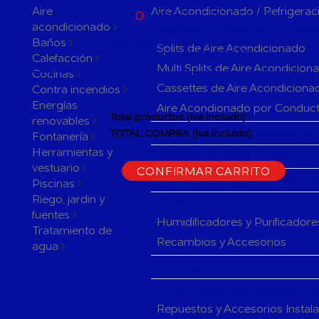
ACTUALMENTE
Aire
Aire Acondicionado / Refrigerac
0
PRODUCTOS EN SU
acondicionado
CARRITO
Aparatos de Aire Acondicionad
ACTUALMENTE 1 PRODUCTO
Baños
Splits de Aire Acondicionado
EN SU CARRITO.
Calefacción
Multi Splits de Aire Acondicion
Cocinas
Cassettes de Aire Acondiciona
Contra incendios
Energías
Aire Acondionado por Conduc
Total productos (iva incluido):
renovables
Herramientas y accesorios de 
TOTAL COMPRA (iva incluido):
Fontanería
Herramientas y
CONTINUAR LA COMPRA
Rejillas y Difusores de Aire Ac
vestuario
CONFIRMAR CARRITO
Sistemas de Regulación de Air
Piscinas
Riego, jardin y
Humificadores y Purificadores
fuentes
Humidificadores y Purificadore
Tratamiento de
Recambios y Accesorios
agua
Fan Coils
Componentes de Instalación pa
Repuestos y Accesorios Instal