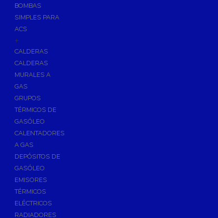
BOMBAS
Skimmers para Piscinas
SIMPLES PARA
Sumideros para Piscinas
ACS
Boquillas para Piscinas
+
CALDERAS
Accesorios para Piscinas
CALDERAS
Productos Químicos para Piscinas
MURALES A
Reguladores de PH
GAS
Antialgas para Piscinas
GRUPOS
Floculante para Piscinas
TÉRMICOS DE
GASÓLEO
Cloro para Piscinas
CALENTADORES
Desinfección de Piscinas sin Cloro
A GAS
Invernaje de Piscinas
DEPÓSITOS DE
Limpiadores de Piscinas
GASÓLEO
Kits Analizadores
EMISORES
Dosificadores
TÉRMICOS
ELÉCTRICOS
Riego, Jardín y Fuentes
RADIADORES