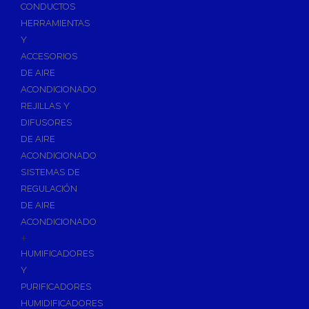
Accesorios de Calefacción
CONDUCTOS
Vasos de Expansión
HERRAMIENTAS
Y
Manómetros
ACCESORIOS
Termometros
DE AIRE
Otros accesorios de calefacción
ACONDICIONADO
Accesorios de Radiadores
REJILLAS Y
Tapones, purgadores y accesorios para radiador
DIFUSORES
DE AIRE
Soportes para Radiadores
ACONDICIONADO
Acumuladores e Interacumuladores
SISTEMAS DE
REGULACIÓN
Bombas Circuladoras / Grupos de Bombeo
DE AIRE
Bombas de Calefacción
ACONDICIONADO
Bombas Simples para ACS
+
Calderas
HUMIFICADORES
Calderas Murales a Gas
Y
PURIFICADORES
Grupos Térmicos de Gasóleo
HUMIDIFICADORES