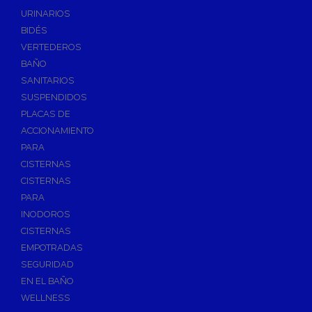
Válvulas de Fontanería
URINARIOS
Válvulas de Esfera
BIDÉS
Válvulas de Escuadra y Lavadora
VERTEDEROS
Válvulas Reductoras de Presión
BAÑO
Válvulas de Retención
SANITARIOS
Electroválvulas
SUSPENDIDOS
PLACAS DE
Válvulas de Compuerta
ACCIONAMIENTO
Válvulas de Contadores
PARA
Llaves de Paso
CISTERNAS
Válvulas de Mariposa
CISTERNAS
Accesorios de Valvulería
PARA
INODOROS
Calderines
CISTERNAS
Herramientas y Vestuario
EMPOTRADAS
Adhesivos y Selladores
SEGURIDAD
Adhesivos Instantaneos
EN EL BAÑO
Selladores y Masillas
WELLNESS