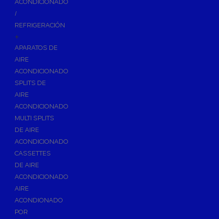
ACONDICIONADO
Inodoros
/
Asientos y Tapas de WC
REFRIGERACIÓN
+
Platos de Ducha
APARATOS DE
Lavabos
AIRE
Bañeras
ACONDICIONADO
Urinarios
SPLITS DE
Bidés
AIRE
ACONDICIONADO
Vertederos Baño
MULTI SPLITS
Sanitarios Suspendidos
DE AIRE
Placas de Accionamiento para Cisternas
ACONDICIONADO
Cisternas Para Inodoros
CASSETTES
Cisternas Empotradas
DE AIRE
ACONDICIONADO
Seguridad en el Baño
AIRE
Wellness
ACONDIONADO
Calefacción y A.C.S
POR