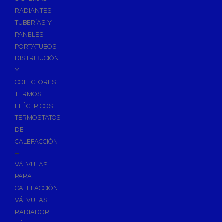
Ósmosis con Depósito
RADIANTES
Recambios de Ósmosis
TUBERÍAS Y
Grifería de Ósmosis
PANELES
PORTATUBOS
Regulación y Dosificación de Agua
DISTRIBUCIÓN
Y
COLECTORES
TERMOS
ELÉCTRICOS
TERMOSTATOS
DE
CALEFACCIÓN
+
VÁLVULAS
PARA
CALEFACCIÓN
VÁLVULAS
RADIADOR