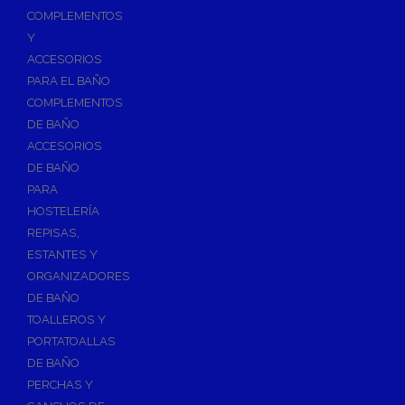
Válvulas para Calefacción
COMPLEMENTOS
Válvulas Radiador
Y
ACCESORIOS
Válv. Mezcladora Termostática
PARA EL BAÑO
Válvulas Motorizadas
COMPLEMENTOS
Válvulas de Seguridad
DE BAÑO
Colectores de Calefacción
ACCESORIOS
DE BAÑO
Bombas de Calor
PARA
Bombas de calor para ACS
HOSTELERÍA
Cocinas
REPISAS,
Extractores de Cocina
ESTANTES Y
ORGANIZADORES
Fregaderos
DE BAÑO
Grifería de Cocina
TOALLEROS Y
Grifería de Fregadero
PORTATOALLAS
DE BAÑO
Recambios de fregadero
PERCHAS Y
Contra Incendios