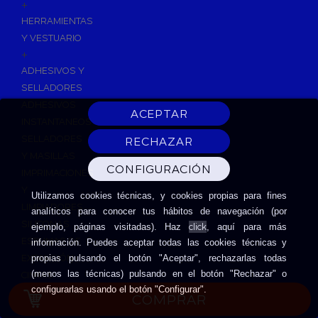
+
HERRAMIENTAS
Y VESTUARIO
+
ADHESIVOS Y
SELLADORES
ADHESIVOS
INSTANTANEOS
SELLADORES
Y MASILLAS
IMPRIMACIONES
Y
Utilizamos cookies técnicas, y cookies propias para fines
LIMPIADORES
analíticos para conocer tus hábitos de navegación (por
SILICONAS
click
ejemplo, páginas visitadas). Haz
, aquí para más
ESPUMAS DE
información. Puedes aceptar todas las cookies técnicas y
EXPANSIÓN
propias pulsando el botón "Aceptar", rechazarlas todas
(menos las técnicas) pulsando en el botón "Rechazar" o
CINTAS
configurarlas usando el botón "Configurar".
ADHESIVAS
COMPRAR
HERRAMIENTAS