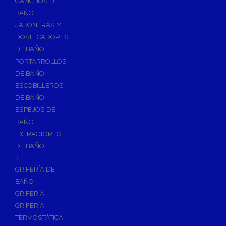
GANCHOS DE
Accesorios y Grupos Contra Incendios
BAÑO
Energías Renovables
JABONERAS Y
Calderas y estufas de biomasa
DOSIFICADORES
DE BAÑO
Sistemas de Energía Solar Térmica
PORTARROLLOS
Estructuras de soporte
DE BAÑO
Sistemas de Aerotermia
ESCOBILLEROS
Sistemas de Energía Solar Fotovoltaica
DE BAÑO
ESPEJOS DE
Paneles
BAÑO
Inversores
EXTRACTORES
Baterías
DE BAÑO
Accesorios
+
Estructuras
GRIFERÍA DE
BAÑO
Fontanería
GRIFERÍA
Aislamientos para Tuberías
GRIFERÍA
Accesorios para Instalación de Gas
TERMOSTÁTICA
Válvulas para Gas