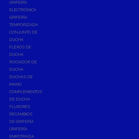
GRIFERÍA
Accesorios y Repuestos de Gas
ELECTRÓNICA
GRIFERÍA
Baterias y Contadores
TEMPORIZADA
Bombas
CONJUNTO DE
Bombas Sumergibles
DUCHA
Bombas de Drenaje y Residual
FLEXOS DE
DUCHA
Bombas de Superficies Horizontal y Vertical
ROCIADOR DE
Canalones Pluviales
DUCHA
Desagües
DUCHAS DE
Válvulas de Desagüe
MANO
COMPLEMENTOS
Válvulas para Platos de Ducha y Bañeras
DE DUCHA
Sifones
FLUXORES
Sumideros y Botes Sifónicos
RECAMBIOS
Accesorios para Desagüe
DE GRIFERÍA
GRIFERÍA
Flotadores y Boyas
EMPOTRADA