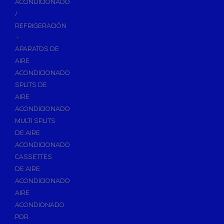
ACONDICIONADO
Inodoros
/
Asientos y Tapas de WC
REFRIGERACIÓN
+
Platos de Ducha
APARATOS DE
Lavabos
AIRE
Bañeras
ACONDICIONADO
Urinarios
SPLITS DE
Bidés
AIRE
ACONDICIONADO
Vertederos Baño
MULTI SPLITS
Sanitarios Suspendidos
DE AIRE
Placas de Accionamiento para Cisternas
ACONDICIONADO
Cisternas Para Inodoros
CASSETTES
Cisternas Empotradas
DE AIRE
ACONDICIONADO
Seguridad en el Baño
AIRE
Wellness
ACONDIONADO
Calefacción y A.C.S
POR