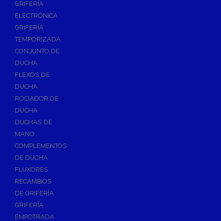
GRIFERÍA
Accesorios y Repuestos de Gas
ELECTRÓNICA
GRIFERÍA
Baterias y Contadores
TEMPORIZADA
Bombas
CONJUNTO DE
Bombas Sumergibles
DUCHA
Bombas de Drenaje y Residual
FLEXOS DE
DUCHA
Bombas de Superficies Horizontal y Vertical
ROCIADOR DE
Canalones Pluviales
DUCHA
Desagües
DUCHAS DE
Válvulas de Desagüe
MANO
COMPLEMENTOS
Válvulas para Platos de Ducha y Bañeras
DE DUCHA
Sifones
FLUXORES
Sumideros y Botes Sifónicos
RECAMBIOS
Accesorios para Desagüe
DE GRIFERÍA
GRIFERÍA
Flotadores y Boyas
EMPOTRADA