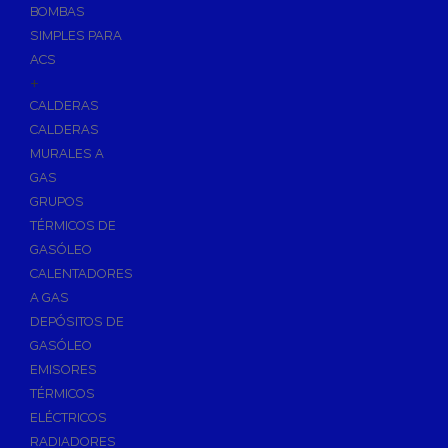
BOMBAS
Skimmers para Piscinas
SIMPLES PARA
Sumideros para Piscinas
ACS
Boquillas para Piscinas
+
CALDERAS
Accesorios para Piscinas
CALDERAS
Productos Químicos para Piscinas
MURALES A
Reguladores de PH
GAS
Antialgas para Piscinas
GRUPOS
Floculante para Piscinas
TÉRMICOS DE
GASÓLEO
Cloro para Piscinas
CALENTADORES
Desinfección de Piscinas sin Cloro
A GAS
Invernaje de Piscinas
DEPÓSITOS DE
Limpiadores de Piscinas
GASÓLEO
Kits Analizadores
EMISORES
Dosificadores
TÉRMICOS
ELÉCTRICOS
Riego, Jardín y Fuentes
RADIADORES