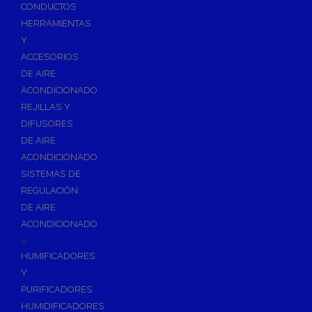
Accesorios de Calefacción
CONDUCTOS
Vasos de Expansión
HERRAMIENTAS
Y
Manómetros
ACCESORIOS
Termometros
DE AIRE
Otros accesorios de calefacción
ACONDICIONADO
Accesorios de Radiadores
REJILLAS Y
Tapones, purgadores y accesorios para radiador
DIFUSORES
DE AIRE
Soportes para Radiadores
ACONDICIONADO
Acumuladores e Interacumuladores
SISTEMAS DE
REGULACIÓN
Bombas Circuladoras / Grupos de Bombeo
DE AIRE
Bombas de Calefacción
ACONDICIONADO
Bombas Simples para ACS
+
Calderas
HUMIFICADORES
Calderas Murales a Gas
Y
PURIFICADORES
Grupos Térmicos de Gasóleo
HUMIDIFICADORES