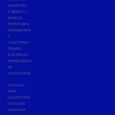
Ósmosis con Depósito
RADIANTES
Recambios de Ósmosis
TUBERÍAS Y
Grifería de Ósmosis
PANELES
PORTATUBOS
Regulación y Dosificación de Agua
DISTRIBUCIÓN
Y
COLECTORES
TERMOS
ELÉCTRICOS
TERMOSTATOS
DE
CALEFACCIÓN
+
VÁLVULAS
PARA
CALEFACCIÓN
VÁLVULAS
RADIADOR