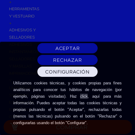
+
HERRAMIENTAS
Y VESTUARIO
+
ADHESIVOS Y
SELLADORES
ADHESIVOS
INSTANTANEOS
SELLADORES
Y MASILLAS
IMPRIMACIONES
Y
Utilizamos cookies técnicas, y cookies propias para fines
LIMPIADORES
analíticos para conocer tus hábitos de navegación (por
SILICONAS
click
ejemplo, páginas visitadas). Haz
, aquí para más
ESPUMAS DE
información. Puedes aceptar todas las cookies técnicas y
EXPANSIÓN
propias pulsando el botón "Aceptar", rechazarlas todas
(menos las técnicas) pulsando en el botón "Rechazar" o
CINTAS
configurarlas usando el botón "Configurar".
ADHESIVAS
COMPRAR
HERRAMIENTAS