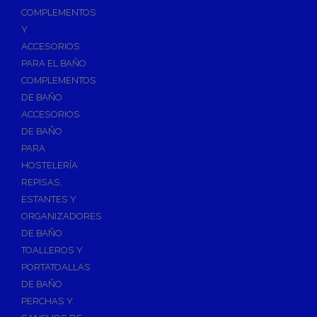
Válvulas para Calefacción
COMPLEMENTOS
Válvulas Radiador
Y
ACCESORIOS
Válv. Mezcladora Termostática
PARA EL BAÑO
Válvulas Motorizadas
COMPLEMENTOS
Válvulas de Seguridad
DE BAÑO
Colectores de Calefacción
ACCESORIOS
DE BAÑO
Bombas de Calor
PARA
Bombas de calor para ACS
HOSTELERÍA
Cocinas
REPISAS,
Extractores de Cocina
ESTANTES Y
ORGANIZADORES
Fregaderos
DE BAÑO
Grifería de Cocina
TOALLEROS Y
Grifería de Fregadero
PORTATOALLAS
DE BAÑO
Recambios de fregadero
PERCHAS Y
Contra Incendios