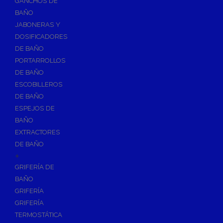
GANCHOS DE
Accesorios y Grupos Contra Incendios
BAÑO
Energías Renovables
JABONERAS Y
Calderas y estufas de biomasa
DOSIFICADORES
DE BAÑO
Sistemas de Energía Solar Térmica
PORTARROLLOS
Estructuras de soporte
DE BAÑO
Sistemas de Aerotermia
ESCOBILLEROS
Sistemas de Energía Solar Fotovoltaica
DE BAÑO
ESPEJOS DE
Paneles
BAÑO
Inversores
EXTRACTORES
Baterías
DE BAÑO
Accesorios
+
Estructuras
GRIFERÍA DE
BAÑO
Fontanería
GRIFERÍA
Aislamientos para Tuberías
GRIFERÍA
Accesorios para Instalación de Gas
TERMOSTÁTICA
Válvulas para Gas