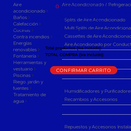
ACTUALMENTE
Aire
Aire Acondicionado / Refrigerac
0
PRODUCTOS EN SU
acondicionado
CARRITO
Aparatos de Aire Acondicionad
ACTUALMENTE 1 PRODUCTO
Baños
Splits de Aire Acondicionado
EN SU CARRITO.
Calefacción
Multi Splits de Aire Acondicion
Cocinas
Cassettes de Aire Acondiciona
Contra incendios
Energías
Aire Acondionado por Conduc
Total productos (iva incluido):
renovables
Herramientas y accesorios de 
TOTAL COMPRA (iva incluido):
Fontanería
Herramientas y
CONTINUAR LA COMPRA
Rejillas y Difusores de Aire Ac
vestuario
CONFIRMAR CARRITO
Sistemas de Regulación de Air
Piscinas
Riego, jardin y
Humificadores y Purificadores
fuentes
Humidificadores y Purificadore
Tratamiento de
Recambios y Accesorios
agua
Fan Coils
Componentes de Instalación pa
Repuestos y Accesorios Instal