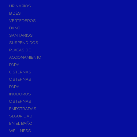
Válvulas de Fontanería
URINARIOS
Válvulas de Esfera
BIDÉS
Válvulas de Escuadra y Lavadora
VERTEDEROS
Válvulas Reductoras de Presión
BAÑO
Válvulas de Retención
SANITARIOS
Electroválvulas
SUSPENDIDOS
PLACAS DE
Válvulas de Compuerta
ACCIONAMIENTO
Válvulas de Contadores
PARA
Llaves de Paso
CISTERNAS
Válvulas de Mariposa
CISTERNAS
Accesorios de Valvulería
PARA
INODOROS
Calderines
CISTERNAS
Herramientas y Vestuario
EMPOTRADAS
Adhesivos y Selladores
SEGURIDAD
Adhesivos Instantaneos
EN EL BAÑO
Selladores y Masillas
WELLNESS