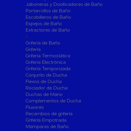
Jaboneras y Dosificadores de Baño
Sistemas de Energía Solar Fotovoltaica
Portarrollos de Baño
Paneles
Inversore
Escobilleros de Baño
Espejos de Baño
Accesorios
Estructur
Extractores de Baño
Fontanería
+
Aislamientos para Tuberías
Grifería de Baño
Accesorios para Instalación de Gas
Grifería
Grifería Termostática
Válvulas para Gas
Accesorio
Grifería Electrónica
Bombas
Grifería Temporizada
Conjunto de Ducha
Bombas Sumergibles
Bombas de
Flexos de Ducha
Rociador de Ducha
Canalones Pluviales
Duchas de Mano
Desagües
Complementos de Ducha
Válvulas de Desagüe
Válvulas 
Fluxores
Bañeras
Recambios de grifería
Grifería Empotrada
Flotadore
Accesorios para Desagüe
Mamparas de Baño