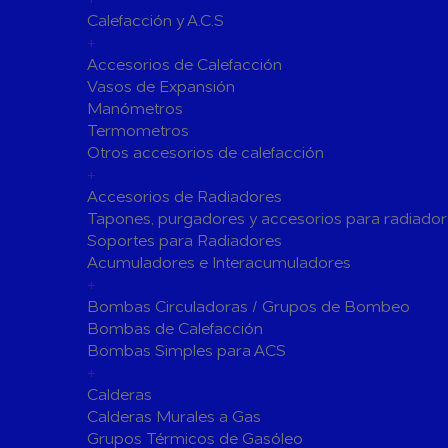
Calefacción y A.C.S
Siliconas
Espumas 
+
Herramientas de Perforación
Accesorios de Calefacción
Herramientas y accesorios de Uso General
Vasos de Expansión
Manómetros
Hachas
Servicio y
Termometros
Vestuario de Protección
Otros accesorios de calefacción
+
Herramientas de Corte
Accesorios de Radiadores
Herramientas de Prensado
Tapones, purgadores y accesorios para radiador
Soportes para Radiadores
Soldadura y Sopletes
Acumuladores e Interacumuladores
Tornilleria y Fijaciones
+
Bombas Circuladoras / Grupos de Bombeo
Herramientas de Lijado y Pulido
Bombas de Calefacción
Baterias Para Herramientas Eléctricas
Bombas Simples para ACS
+
Piscinas
Calderas
Bombas de Piscinas y SPA
Calderas Murales a Gas
Bombas de Piscinas
Cloradores
Grupos Térmicos de Gasóleo