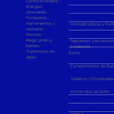
Contra incendios
Rejillas y Difusores de 
Energías
Sistemas de Regulación
renovables
Fontanería
Humificadores y Purifi
Herramientas y
Humidificadores y Puri
vestuario
Piscinas
Componentes de Instala
Riego, jardin y
Repuestos y Accesorio
fuentes
Instalación
Tratamiento de
Baños
agua
Complementos y Acceso
Complementos de Ba
Toalleros y Portatoalla
Portarrollos de Baño
Extractores de Baño
Grifería de Baño
Grifería