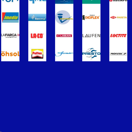
ros
Termometros
s de Radiadores
purgadores y accesorios
Soportes para Radiadores
ador
Acumuladores e Interacumuladore
imples para ACS
Calderas
érmicos de Gasóleo
Calentadores a Gas
Inoxidable Simple
Chimenea Inoxidable Doble
Sistemas Radiantes
ccesorios
ón/Extracción
Tuberías y paneles portatubos
éctricos