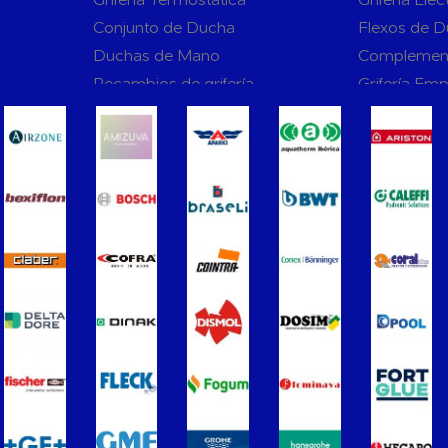
Conjunto de Ducha
Flexos de 
Duchas de Mano
Complemen
Recambios de grifería
Grifería Em
rnas WC
Sanitarios
Asientos y Tapas de WC
Platos de D
Bañeras
Urinarios
Vertederos Baño
Sanitarios 
to para
Cisternas Para Inodoros
Cisternas E
Seguridad en el Baño