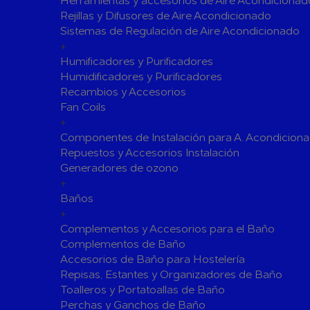
Herramientas y accesorios de Aire Acondicionad
Rejillas y Difusores de Aire Acondicionado
Válvulas para Calefacción
Sistemas de Regulación de Aire Acondicionado
Válvulas Radiador
Válv. Mez
+
Válvulas de Seguridad
Colectore
Humificadores y Purificadores
Humidificadores y Purificadores
Bombas de calor para ACS
Recambios y Accesorios
Cocinas
Fan Coils
Extractores de Cocina
+
Componentes de Instalación para A. Acondicion
Fregaderos
Repuestos y Accesorios Instalación
Grifería de Cocina
Generadores de ozono
Grifería de Fregadero
+
Recambios
Baños
Contra Incendios
+
Accesorios y Grupos Contra Incendios
Complementos y Accesorios para el Baño
Energías Renovables
Complementos de Baño
Accesorios de Baño para Hostelería
Calderas y estufas de biomasa
Repisas, Estantes y Organizadores de Baño
Sistemas de Energía Solar Térmica
Toalleros y Portatoallas de Baño
Estructuras de soporte
Perchas y Ganchos de Baño
Sistemas 