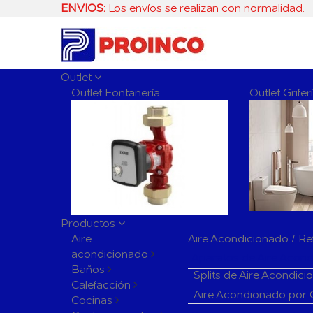
ENVIOS:
Los envíos se realizan con normalidad.
Outlet
Outlet Fontanería
Outlet Grife
Productos
Aire
Aire Acondicionado / Re
acondicionado
Aparatos de Aire Acon
Baños
Splits de Aire Acondic
Calefacción
Aire Acondionado por
Cocinas