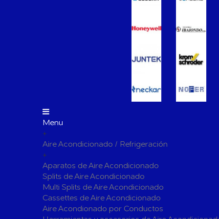
Vasos de Expansión
Manómet
Accesorio
Otros accesorios de calefacción
Tapones, 
para radi
Bombas Circuladoras / Grupos de Bombeo
Bombas de Calefacción
Bombas S
Calderas Murales a Gas
Grupos T
Depósitos de Gasóleo
Emisores Térmicos Eléctricos
Menu
+
Radiadores
Aire Acondicionado / Refrigeración
Salidas de Humos
+
Chimenea Modular de Aluminio
Chimenea 
Aparatos de Aire Acondicionado
Splits de Aire Acondicionado
Evacuación de Calderas
Tubos y A
Multi Splits de Aire Acondicionado
Ventilaci
Cassettes de Aire Acondicionado
Termos El
Distribución y Colectores
Aire Acondionado por Conductos
Termostatos de Calefacción