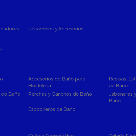
Aire Acondicionado
 de Aire Acondicionado
cadores
ficadores
Recambios y Accesorios
Fan Coils
ción para A. Acondicionado
s
Generadores de ozono
rios para el Baño
ño
Accesorios de Baño para
Repisas, Es
Hostelería
de Baño
s de Baño
Perchas y Ganchos de Baño
Jaboneras y
Baño
Espejos de 
Escobilleros de Baño
Grifería Termostática
Grifería Elec