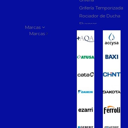
Grifería Temporizada
Rociador de Ducha
Fluxores
Marcas
Mamparas de Baño
Marcas
Muebles de Baño
Recambios para Ciste
Mecanismos
Inodoros
Lavabos
Bidés
Placas de Accionamien
Cisternas
Wellness
Calefacción y A.C.S
Accesorios de Calefacción