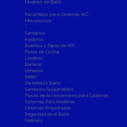
Fijaciones para Fontanería
Muebles de Baño
+
Grupos de Presión
Recambios para Cisternas WC
Sumideros y Gran Evacuación
Mecanismos
+
Tuberías y Accesorios
Sanitarios
Tubos y Accesorios de Cobre y
Tuberías 
Inodoros
Latón
Tubos y A
Asientos y Tapas de WC
Tuberías y Accesorios de
Tuberías 
Platos de Ducha
Polibutileno
Polipropi
Lavabos
Bañeras
Flexos/Conexiones Flexibles
Tubos y A
Urinarios
Válvulas de Fontanería
Bidés
Válvulas de Esfera
Válvulas 
Vertederos Baño
Válvulas de Retención
Electrovál
Sanitarios Suspendidos
Placas de Accionamiento para Cisternas
Válvulas de Contadores
Llaves de
Cisternas Para Inodoros
Calderine
Accesorios de Valvulería
Cisternas Empotradas
Herramientas y Vestuario
Seguridad en el Baño
Adhesivos y Selladores
Wellness
+
Adhesivos Instantaneos
Selladores