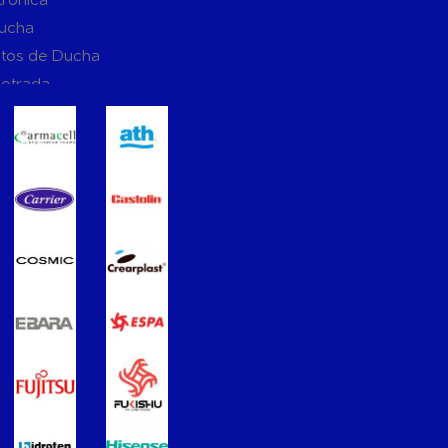
Ducha
tos de Ducha
potrada
ucha
Suspendidos
mpotradas