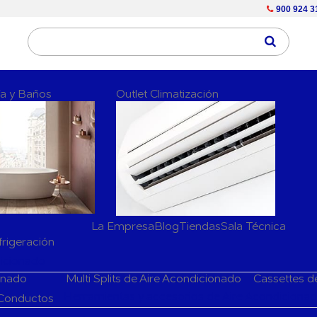
900 924 3
ría y Baños
Outlet Climatización
La Empresa
Blog
Tiendas
Sala Técnica
frigeración
dicionado
ionado
Multi Splits de Aire Acondicionado
Cassettes d
Herramientas y accesorios de Aire Acondiciona
 Conductos