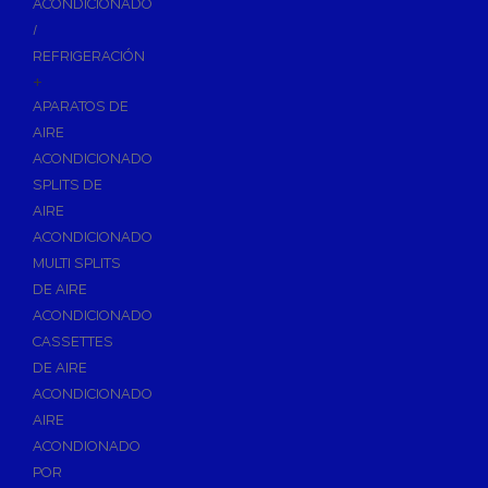
ACONDICIONADO
Inodoros
/
Asientos y Tapas de WC
REFRIGERACIÓN
+
Platos de Ducha
APARATOS DE
Lavabos
AIRE
Bañeras
ACONDICIONADO
Urinarios
SPLITS DE
Bidés
AIRE
ACONDICIONADO
Vertederos Baño
MULTI SPLITS
Sanitarios Suspendidos
DE AIRE
Placas de Accionamiento para Cisternas
ACONDICIONADO
Cisternas Para Inodoros
CASSETTES
Cisternas Empotradas
DE AIRE
ACONDICIONADO
Seguridad en el Baño
AIRE
Wellness
ACONDIONADO
Calefacción y A.C.S
POR