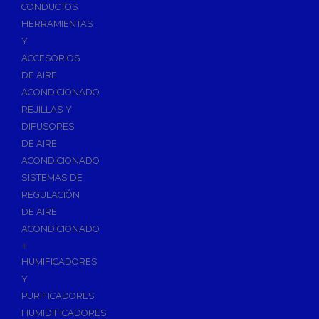
Accesorios de Calefacción
CONDUCTOS
Vasos de Expansión
HERRAMIENTAS
Y
Manómetros
ACCESORIOS
Termometros
DE AIRE
Otros accesorios de calefacción
ACONDICIONADO
Accesorios de Radiadores
REJILLAS Y
Tapones, purgadores y accesorios para radiador
DIFUSORES
DE AIRE
Soportes para Radiadores
ACONDICIONADO
Acumuladores e Interacumuladores
SISTEMAS DE
REGULACIÓN
Bombas Circuladoras / Grupos de Bombeo
DE AIRE
Bombas de Calefacción
ACONDICIONADO
Bombas Simples para ACS
+
Calderas
HUMIFICADORES
Calderas Murales a Gas
Y
PURIFICADORES
Grupos Térmicos de Gasóleo
HUMIDIFICADORES