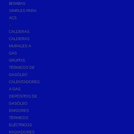
BOMBAS
Skimmers para Piscinas
SIMPLES PARA
Sumideros para Piscinas
ACS
Boquillas para Piscinas
+
CALDERAS
Accesorios para Piscinas
CALDERAS
Productos Químicos para Piscinas
MURALES A
Reguladores de PH
GAS
Antialgas para Piscinas
GRUPOS
Floculante para Piscinas
TÉRMICOS DE
GASÓLEO
Cloro para Piscinas
CALENTADORES
Desinfección de Piscinas sin Cloro
A GAS
Invernaje de Piscinas
DEPÓSITOS DE
Limpiadores de Piscinas
GASÓLEO
Kits Analizadores
EMISORES
Dosificadores
TÉRMICOS
ELÉCTRICOS
Riego, Jardín y Fuentes
RADIADORES