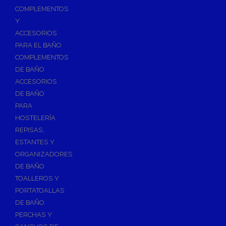
Válvulas para Calefacción
COMPLEMENTOS
Válvulas Radiador
Y
ACCESORIOS
Válv. Mezcladora Termostática
PARA EL BAÑO
Válvulas Motorizadas
COMPLEMENTOS
Válvulas de Seguridad
DE BAÑO
Colectores de Calefacción
ACCESORIOS
DE BAÑO
Bombas de Calor
PARA
Bombas de calor para ACS
HOSTELERÍA
Cocinas
REPISAS,
Extractores de Cocina
ESTANTES Y
ORGANIZADORES
Fregaderos
DE BAÑO
Grifería de Cocina
TOALLEROS Y
Grifería de Fregadero
PORTATOALLAS
DE BAÑO
Recambios de fregadero
PERCHAS Y
Contra Incendios