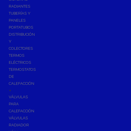
Ósmosis con Depósito
RADIANTES
Recambios de Ósmosis
TUBERÍAS Y
Grifería de Ósmosis
PANELES
PORTATUBOS
Regulación y Dosificación de Agua
DISTRIBUCIÓN
Y
COLECTORES
TERMOS
ELÉCTRICOS
TERMOSTATOS
DE
CALEFACCIÓN
+
VÁLVULAS
PARA
CALEFACCIÓN
VÁLVULAS
RADIADOR