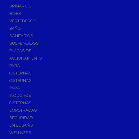
Válvulas de Fontanería
URINARIOS
Válvulas de Esfera
BIDÉS
Válvulas de Escuadra y Lavadora
VERTEDEROS
Válvulas Reductoras de Presión
BAÑO
Válvulas de Retención
SANITARIOS
Electroválvulas
SUSPENDIDOS
PLACAS DE
Válvulas de Compuerta
ACCIONAMIENTO
Válvulas de Contadores
PARA
Llaves de Paso
CISTERNAS
Válvulas de Mariposa
CISTERNAS
Accesorios de Valvulería
PARA
INODOROS
Calderines
CISTERNAS
Herramientas y Vestuario
EMPOTRADAS
Adhesivos y Selladores
SEGURIDAD
Adhesivos Instantaneos
EN EL BAÑO
Selladores y Masillas
WELLNESS