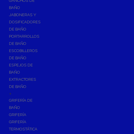
GANCHOS DE
Accesorios y Grupos Contra Incendios
BAÑO
Energías Renovables
JABONERAS Y
Calderas y estufas de biomasa
DOSIFICADORES
DE BAÑO
Sistemas de Energía Solar Térmica
PORTARROLLOS
Estructuras de soporte
DE BAÑO
Sistemas de Aerotermia
ESCOBILLEROS
Sistemas de Energía Solar Fotovoltaica
DE BAÑO
ESPEJOS DE
Paneles
BAÑO
Inversores
EXTRACTORES
Baterías
DE BAÑO
Accesorios
+
Estructuras
GRIFERÍA DE
BAÑO
Fontanería
GRIFERÍA
Aislamientos para Tuberías
GRIFERÍA
Accesorios para Instalación de Gas
TERMOSTÁTICA
Válvulas para Gas