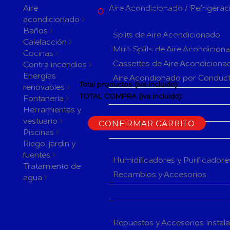
ACTUALMENTE
Aire
Aire Acondicionado / Refrigerac
0
PRODUCTOS EN SU
acondicionado
CARRITO
Aparatos de Aire Acondicionad
ACTUALMENTE 1 PRODUCTO
Baños
Splits de Aire Acondicionado
EN SU CARRITO.
Calefacción
Multi Splits de Aire Acondicion
Cocinas
Cassettes de Aire Acondiciona
Contra incendios
Energías
Aire Acondionado por Conduc
Total productos (iva incluido):
renovables
Herramientas y accesorios de 
TOTAL COMPRA (iva incluido):
Fontanería
Herramientas y
CONTINUAR LA COMPRA
Rejillas y Difusores de Aire Ac
vestuario
CONFIRMAR CARRITO
Sistemas de Regulación de Air
Piscinas
Riego, jardin y
Humificadores y Purificadores
fuentes
Humidificadores y Purificadore
Tratamiento de
Recambios y Accesorios
agua
Fan Coils
Componentes de Instalación pa
Repuestos y Accesorios Instal