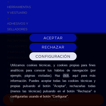
+
HERRAMIENTAS
Y VESTUARIO
+
ADHESIVOS Y
SELLADORES
ADHESIVOS
INSTANTANEOS
SELLADORES
Y MASILLAS
IMPRIMACIONES
Y
Utilizamos cookies técnicas, y cookies propias para fines
LIMPIADORES
analíticos para conocer tus hábitos de navegación (por
SILICONAS
click
ejemplo, páginas visitadas). Haz
, aquí para más
ESPUMAS DE
información. Puedes aceptar todas las cookies técnicas y
EXPANSIÓN
propias pulsando el botón "Aceptar", rechazarlas todas
(menos las técnicas) pulsando en el botón "Rechazar" o
CINTAS
configurarlas usando el botón "Configurar".
ADHESIVAS
COMPRAR
HERRAMIENTAS