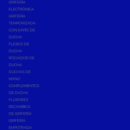
GRIFERÍA
Accesorios y Repuestos de Gas
ELECTRÓNICA
GRIFERÍA
Baterias y Contadores
TEMPORIZADA
Bombas
CONJUNTO DE
Bombas Sumergibles
DUCHA
Bombas de Drenaje y Residual
FLEXOS DE
DUCHA
Bombas de Superficies Horizontal y Vertical
ROCIADOR DE
Canalones Pluviales
DUCHA
Desagües
DUCHAS DE
Válvulas de Desagüe
MANO
COMPLEMENTOS
Válvulas para Platos de Ducha y Bañeras
DE DUCHA
Sifones
FLUXORES
Sumideros y Botes Sifónicos
RECAMBIOS
Accesorios para Desagüe
DE GRIFERÍA
GRIFERÍA
Flotadores y Boyas
EMPOTRADA