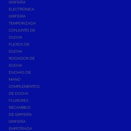
GRIFERÍA
Accesorios y Repuestos de Gas
ELECTRÓNICA
GRIFERÍA
Baterias y Contadores
TEMPORIZADA
Bombas
CONJUNTO DE
Bombas Sumergibles
DUCHA
Bombas de Drenaje y Residual
FLEXOS DE
DUCHA
Bombas de Superficies Horizontal y Vertical
ROCIADOR DE
Canalones Pluviales
DUCHA
Desagües
DUCHAS DE
Válvulas de Desagüe
MANO
COMPLEMENTOS
Válvulas para Platos de Ducha y Bañeras
DE DUCHA
Sifones
FLUXORES
Sumideros y Botes Sifónicos
RECAMBIOS
Accesorios para Desagüe
DE GRIFERÍA
GRIFERÍA
Flotadores y Boyas
EMPOTRADA