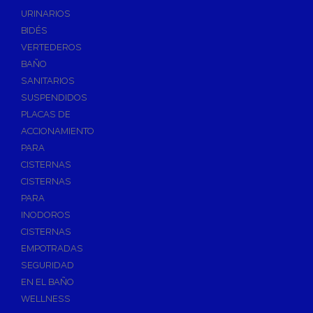
Válvulas de Fontanería
URINARIOS
Válvulas de Esfera
BIDÉS
Válvulas de Escuadra y Lavadora
VERTEDEROS
Válvulas Reductoras de Presión
BAÑO
Válvulas de Retención
SANITARIOS
Electroválvulas
SUSPENDIDOS
PLACAS DE
Válvulas de Compuerta
ACCIONAMIENTO
Válvulas de Contadores
PARA
Llaves de Paso
CISTERNAS
Válvulas de Mariposa
CISTERNAS
Accesorios de Valvulería
PARA
INODOROS
Calderines
CISTERNAS
Herramientas y Vestuario
EMPOTRADAS
Adhesivos y Selladores
SEGURIDAD
Adhesivos Instantaneos
EN EL BAÑO
Selladores y Masillas
WELLNESS