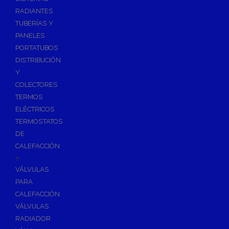
Ósmosis con Depósito
RADIANTES
Recambios de Ósmosis
TUBERÍAS Y
Grifería de Ósmosis
PANELES
PORTATUBOS
Regulación y Dosificación de Agua
DISTRIBUCIÓN
Y
COLECTORES
TERMOS
ELÉCTRICOS
TERMOSTATOS
DE
CALEFACCIÓN
+
VÁLVULAS
PARA
CALEFACCIÓN
VÁLVULAS
RADIADOR