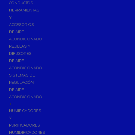
Accesorios de Calefacción
CONDUCTOS
Vasos de Expansión
HERRAMIENTAS
Y
Manómetros
ACCESORIOS
Termometros
DE AIRE
Otros accesorios de calefacción
ACONDICIONADO
Accesorios de Radiadores
REJILLAS Y
Tapones, purgadores y accesorios para radiador
DIFUSORES
DE AIRE
Soportes para Radiadores
ACONDICIONADO
Acumuladores e Interacumuladores
SISTEMAS DE
REGULACIÓN
Bombas Circuladoras / Grupos de Bombeo
DE AIRE
Bombas de Calefacción
ACONDICIONADO
Bombas Simples para ACS
+
Calderas
HUMIFICADORES
Calderas Murales a Gas
Y
PURIFICADORES
Grupos Térmicos de Gasóleo
HUMIDIFICADORES