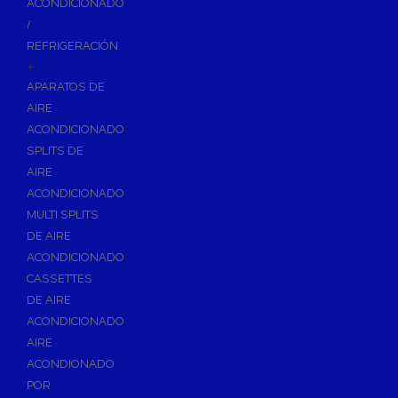
ACONDICIONADO
Inodoros
/
Asientos y Tapas de WC
REFRIGERACIÓN
+
Platos de Ducha
APARATOS DE
Lavabos
AIRE
Bañeras
ACONDICIONADO
Urinarios
SPLITS DE
Bidés
AIRE
ACONDICIONADO
Vertederos Baño
MULTI SPLITS
Sanitarios Suspendidos
DE AIRE
Placas de Accionamiento para Cisternas
ACONDICIONADO
Cisternas Para Inodoros
CASSETTES
Cisternas Empotradas
DE AIRE
ACONDICIONADO
Seguridad en el Baño
AIRE
Wellness
ACONDIONADO
Calefacción y A.C.S
POR