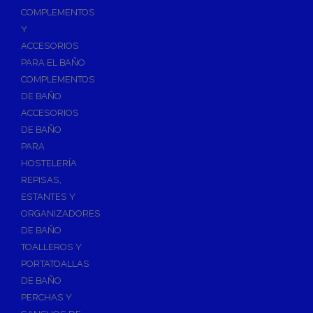
Válvulas para Calefacción
COMPLEMENTOS
Válvulas Radiador
Y
ACCESORIOS
Válv. Mezcladora Termostática
PARA EL BAÑO
Válvulas Motorizadas
COMPLEMENTOS
Válvulas de Seguridad
DE BAÑO
Colectores de Calefacción
ACCESORIOS
DE BAÑO
Bombas de Calor
PARA
Bombas de calor para ACS
HOSTELERÍA
Cocinas
REPISAS,
Extractores de Cocina
ESTANTES Y
ORGANIZADORES
Fregaderos
DE BAÑO
Grifería de Cocina
TOALLEROS Y
Grifería de Fregadero
PORTATOALLAS
DE BAÑO
Recambios de fregadero
PERCHAS Y
Contra Incendios