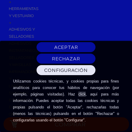
+
HERRAMIENTAS
Y VESTUARIO
+
ADHESIVOS Y
SELLADORES
ADHESIVOS
INSTANTANEOS
SELLADORES
Y MASILLAS
IMPRIMACIONES
Y
Utilizamos cookies técnicas, y cookies propias para fines
LIMPIADORES
analíticos para conocer tus hábitos de navegación (por
SILICONAS
click
ejemplo, páginas visitadas). Haz
, aquí para más
ESPUMAS DE
información. Puedes aceptar todas las cookies técnicas y
EXPANSIÓN
propias pulsando el botón "Aceptar", rechazarlas todas
(menos las técnicas) pulsando en el botón "Rechazar" o
CINTAS
configurarlas usando el botón "Configurar".
ADHESIVAS
COMPRAR
HERRAMIENTAS