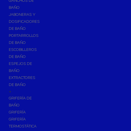
GANCHOS DE
Accesorios y Grupos Contra Incendios
BAÑO
Energías Renovables
JABONERAS Y
Calderas y estufas de biomasa
DOSIFICADORES
DE BAÑO
Sistemas de Energía Solar Térmica
PORTARROLLOS
Estructuras de soporte
DE BAÑO
Sistemas de Aerotermia
ESCOBILLEROS
Sistemas de Energía Solar Fotovoltaica
DE BAÑO
ESPEJOS DE
Paneles
BAÑO
Inversores
EXTRACTORES
Baterías
DE BAÑO
Accesorios
+
Estructuras
GRIFERÍA DE
BAÑO
Fontanería
GRIFERÍA
Aislamientos para Tuberías
GRIFERÍA
Accesorios para Instalación de Gas
TERMOSTÁTICA
Válvulas para Gas