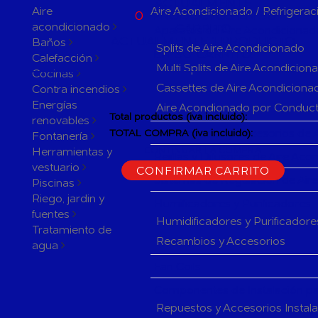
ACTUALMENTE
Aire
Aire Acondicionado / Refrigerac
0
PRODUCTOS EN SU
acondicionado
CARRITO
Aparatos de Aire Acondicionad
ACTUALMENTE 1 PRODUCTO
Baños
Splits de Aire Acondicionado
EN SU CARRITO.
Calefacción
Multi Splits de Aire Acondicion
Cocinas
Cassettes de Aire Acondiciona
Contra incendios
Energías
Aire Acondionado por Conduc
Total productos (iva incluido):
renovables
Herramientas y accesorios de 
TOTAL COMPRA (iva incluido):
Fontanería
Herramientas y
CONTINUAR LA COMPRA
Rejillas y Difusores de Aire Ac
vestuario
CONFIRMAR CARRITO
Sistemas de Regulación de Air
Piscinas
Riego, jardin y
Humificadores y Purificadores
fuentes
Humidificadores y Purificadore
Tratamiento de
Recambios y Accesorios
agua
Fan Coils
Componentes de Instalación pa
Repuestos y Accesorios Instal