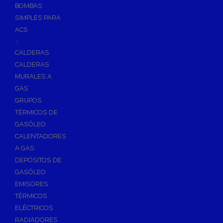
BOMBAS
Skimmers para Piscinas
SIMPLES PARA
Sumideros para Piscinas
ACS
Boquillas para Piscinas
+
CALDERAS
Accesorios para Piscinas
CALDERAS
Productos Químicos para Piscinas
MURALES A
Reguladores de PH
GAS
Antialgas para Piscinas
GRUPOS
Floculante para Piscinas
TÉRMICOS DE
GASÓLEO
Cloro para Piscinas
CALENTADORES
Desinfección de Piscinas sin Cloro
A GAS
Invernaje de Piscinas
DEPÓSITOS DE
Limpiadores de Piscinas
GASÓLEO
Kits Analizadores
EMISORES
Dosificadores
TÉRMICOS
ELÉCTRICOS
Riego, Jardín y Fuentes
RADIADORES