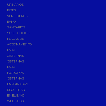
Válvulas de Fontanería
URINARIOS
Válvulas de Esfera
BIDÉS
Válvulas de Escuadra y Lavadora
VERTEDEROS
Válvulas Reductoras de Presión
BAÑO
Válvulas de Retención
SANITARIOS
Electroválvulas
SUSPENDIDOS
PLACAS DE
Válvulas de Compuerta
ACCIONAMIENTO
Válvulas de Contadores
PARA
Llaves de Paso
CISTERNAS
Válvulas de Mariposa
CISTERNAS
Accesorios de Valvulería
PARA
INODOROS
Calderines
CISTERNAS
Herramientas y Vestuario
EMPOTRADAS
Adhesivos y Selladores
SEGURIDAD
Adhesivos Instantaneos
EN EL BAÑO
Selladores y Masillas
WELLNESS