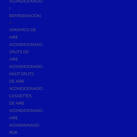
ACONDICIONADO
Inodoros
/
Asientos y Tapas de WC
REFRIGERACIÓN
+
Platos de Ducha
APARATOS DE
Lavabos
AIRE
Bañeras
ACONDICIONADO
Urinarios
SPLITS DE
Bidés
AIRE
ACONDICIONADO
Vertederos Baño
MULTI SPLITS
Sanitarios Suspendidos
DE AIRE
Placas de Accionamiento para Cisternas
ACONDICIONADO
Cisternas Para Inodoros
CASSETTES
Cisternas Empotradas
DE AIRE
ACONDICIONADO
Seguridad en el Baño
AIRE
Wellness
ACONDIONADO
Calefacción y A.C.S
POR