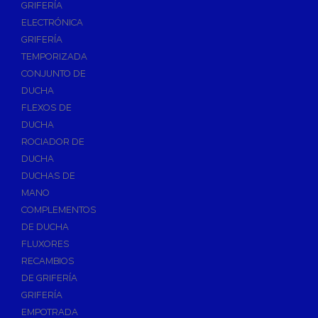
GRIFERÍA
Accesorios y Repuestos de Gas
ELECTRÓNICA
GRIFERÍA
Baterias y Contadores
TEMPORIZADA
Bombas
CONJUNTO DE
Bombas Sumergibles
DUCHA
Bombas de Drenaje y Residual
FLEXOS DE
DUCHA
Bombas de Superficies Horizontal y Vertical
ROCIADOR DE
Canalones Pluviales
DUCHA
Desagües
DUCHAS DE
Válvulas de Desagüe
MANO
COMPLEMENTOS
Válvulas para Platos de Ducha y Bañeras
DE DUCHA
Sifones
FLUXORES
Sumideros y Botes Sifónicos
RECAMBIOS
Accesorios para Desagüe
DE GRIFERÍA
GRIFERÍA
Flotadores y Boyas
EMPOTRADA