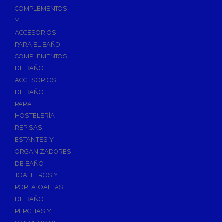
Válvulas para Calefacción
COMPLEMENTOS
Válvulas Radiador
Y
ACCESORIOS
Válv. Mezcladora Termostática
PARA EL BAÑO
Válvulas Motorizadas
COMPLEMENTOS
Válvulas de Seguridad
DE BAÑO
Colectores de Calefacción
ACCESORIOS
DE BAÑO
Bombas de Calor
PARA
Bombas de calor para ACS
HOSTELERÍA
Cocinas
REPISAS,
Extractores de Cocina
ESTANTES Y
ORGANIZADORES
Fregaderos
DE BAÑO
Grifería de Cocina
TOALLEROS Y
Grifería de Fregadero
PORTATOALLAS
DE BAÑO
Recambios de fregadero
PERCHAS Y
Contra Incendios