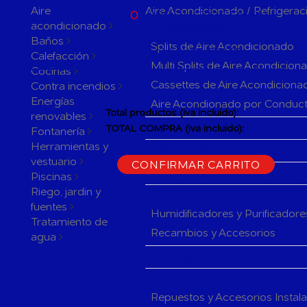
ACTUALMENTE
Aire
Aire Acondicionado / Refrigerac
0
PRODUCTOS EN SU
acondicionado
CARRITO
Aparatos de Aire Acondicionad
ACTUALMENTE 1 PRODUCTO
Baños
Splits de Aire Acondicionado
EN SU CARRITO.
Calefacción
Multi Splits de Aire Acondicion
Cocinas
Cassettes de Aire Acondiciona
Contra incendios
Energías
Aire Acondionado por Conduc
Total productos (iva incluido):
renovables
Herramientas y accesorios de 
TOTAL COMPRA (iva incluido):
Fontanería
Herramientas y
CONTINUAR LA COMPRA
Rejillas y Difusores de Aire Ac
vestuario
CONFIRMAR CARRITO
Sistemas de Regulación de Air
Piscinas
Riego, jardin y
Humificadores y Purificadores
fuentes
Humidificadores y Purificadore
Tratamiento de
Recambios y Accesorios
agua
Fan Coils
Componentes de Instalación pa
Repuestos y Accesorios Instal