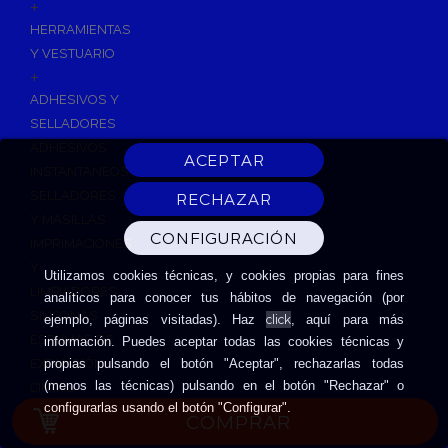
+
HERRAMIENTAS
Y VESTUARIO
+
ADHESIVOS Y
SELLADORES
ADHESIVOS
INSTANTANEOS
SELLADORES
Y MASILLAS
IMPRIMACIONES
Y
Utilizamos cookies técnicas, y cookies propias para fines
LIMPIADORES
analíticos para conocer tus hábitos de navegación (por
SILICONAS
click
ejemplo, páginas visitadas). Haz
, aquí para más
ESPUMAS DE
información. Puedes aceptar todas las cookies técnicas y
EXPANSIÓN
propias pulsando el botón "Aceptar", rechazarlas todas
(menos las técnicas) pulsando en el botón "Rechazar" o
CINTAS
configurarlas usando el botón "Configurar".
ADHESIVAS
COMPRAR
HERRAMIENTAS