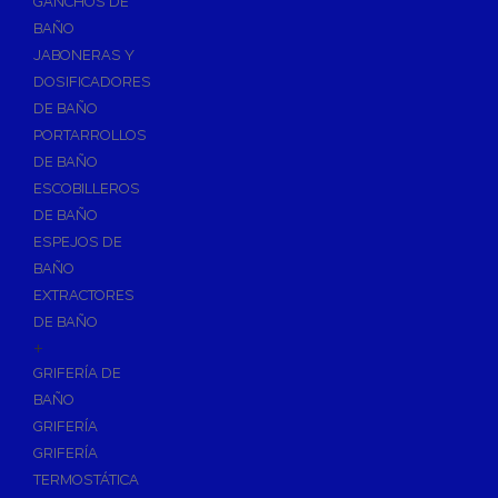
GANCHOS DE
Accesorios y Grupos Contra Incendios
BAÑO
Energías Renovables
JABONERAS Y
Calderas y estufas de biomasa
DOSIFICADORES
DE BAÑO
Sistemas de Energía Solar Térmica
PORTARROLLOS
Estructuras de soporte
DE BAÑO
Sistemas de Aerotermia
ESCOBILLEROS
Sistemas de Energía Solar Fotovoltaica
DE BAÑO
ESPEJOS DE
Paneles
BAÑO
Inversores
EXTRACTORES
Baterías
DE BAÑO
Accesorios
+
Estructuras
GRIFERÍA DE
BAÑO
Fontanería
GRIFERÍA
Aislamientos para Tuberías
GRIFERÍA
Accesorios para Instalación de Gas
TERMOSTÁTICA
Válvulas para Gas