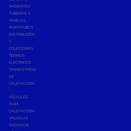
Ósmosis con Depósito
RADIANTES
Recambios de Ósmosis
TUBERÍAS Y
Grifería de Ósmosis
PANELES
PORTATUBOS
Regulación y Dosificación de Agua
DISTRIBUCIÓN
Y
COLECTORES
TERMOS
ELÉCTRICOS
TERMOSTATOS
DE
CALEFACCIÓN
+
VÁLVULAS
PARA
CALEFACCIÓN
VÁLVULAS
RADIADOR