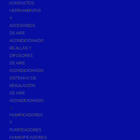
Accesorios de Calefacción
CONDUCTOS
Vasos de Expansión
HERRAMIENTAS
Y
Manómetros
ACCESORIOS
Termometros
DE AIRE
Otros accesorios de calefacción
ACONDICIONADO
Accesorios de Radiadores
REJILLAS Y
Tapones, purgadores y accesorios para radiador
DIFUSORES
DE AIRE
Soportes para Radiadores
ACONDICIONADO
Acumuladores e Interacumuladores
SISTEMAS DE
REGULACIÓN
Bombas Circuladoras / Grupos de Bombeo
DE AIRE
Bombas de Calefacción
ACONDICIONADO
Bombas Simples para ACS
+
Calderas
HUMIFICADORES
Calderas Murales a Gas
Y
PURIFICADORES
Grupos Térmicos de Gasóleo
HUMIDIFICADORES