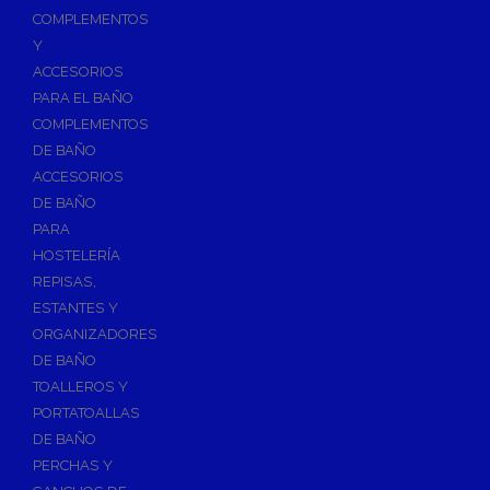
Válvulas para Calefacción
COMPLEMENTOS
Válvulas Radiador
Y
ACCESORIOS
Válv. Mezcladora Termostática
PARA EL BAÑO
Válvulas Motorizadas
COMPLEMENTOS
Válvulas de Seguridad
DE BAÑO
Colectores de Calefacción
ACCESORIOS
DE BAÑO
Bombas de Calor
PARA
Bombas de calor para ACS
HOSTELERÍA
Cocinas
REPISAS,
Extractores de Cocina
ESTANTES Y
ORGANIZADORES
Fregaderos
DE BAÑO
Grifería de Cocina
TOALLEROS Y
Grifería de Fregadero
PORTATOALLAS
DE BAÑO
Recambios de fregadero
PERCHAS Y
Contra Incendios