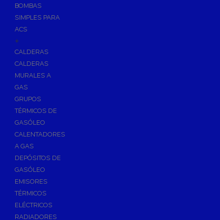
BOMBAS
Skimmers para Piscinas
SIMPLES PARA
Sumideros para Piscinas
ACS
Boquillas para Piscinas
+
CALDERAS
Accesorios para Piscinas
CALDERAS
Productos Químicos para Piscinas
MURALES A
Reguladores de PH
GAS
Antialgas para Piscinas
GRUPOS
Floculante para Piscinas
TÉRMICOS DE
GASÓLEO
Cloro para Piscinas
CALENTADORES
Desinfección de Piscinas sin Cloro
A GAS
Invernaje de Piscinas
DEPÓSITOS DE
Limpiadores de Piscinas
GASÓLEO
Kits Analizadores
EMISORES
Dosificadores
TÉRMICOS
ELÉCTRICOS
Riego, Jardín y Fuentes
RADIADORES