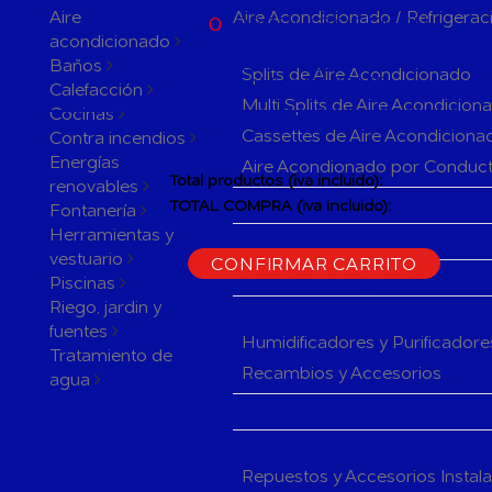
ACTUALMENTE
Aire
Aire Acondicionado / Refrigerac
0
PRODUCTOS EN SU
acondicionado
CARRITO
Aparatos de Aire Acondicionad
ACTUALMENTE 1 PRODUCTO
Baños
Splits de Aire Acondicionado
EN SU CARRITO.
Calefacción
Multi Splits de Aire Acondicion
Cocinas
Cassettes de Aire Acondiciona
Contra incendios
Energías
Aire Acondionado por Conduc
Total productos (iva incluido):
renovables
Herramientas y accesorios de 
TOTAL COMPRA (iva incluido):
Fontanería
Herramientas y
CONTINUAR LA COMPRA
Rejillas y Difusores de Aire Ac
vestuario
CONFIRMAR CARRITO
Sistemas de Regulación de Air
Piscinas
Riego, jardin y
Humificadores y Purificadores
fuentes
Humidificadores y Purificadore
Tratamiento de
Recambios y Accesorios
agua
Fan Coils
Componentes de Instalación pa
Repuestos y Accesorios Instal