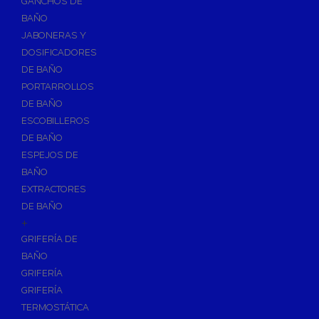
GANCHOS DE
Accesorios y Grupos Contra Incendios
BAÑO
Energías Renovables
JABONERAS Y
Calderas y estufas de biomasa
DOSIFICADORES
DE BAÑO
Sistemas de Energía Solar Térmica
PORTARROLLOS
Estructuras de soporte
DE BAÑO
Sistemas de Aerotermia
ESCOBILLEROS
Sistemas de Energía Solar Fotovoltaica
DE BAÑO
ESPEJOS DE
Paneles
BAÑO
Inversores
EXTRACTORES
Baterías
DE BAÑO
Accesorios
+
Estructuras
GRIFERÍA DE
BAÑO
Fontanería
GRIFERÍA
Aislamientos para Tuberías
GRIFERÍA
Accesorios para Instalación de Gas
TERMOSTÁTICA
Válvulas para Gas