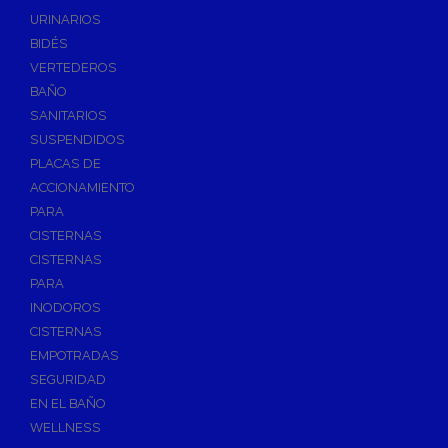
Válvulas de Fontanería
URINARIOS
Válvulas de Esfera
BIDÉS
Válvulas de Escuadra y Lavadora
VERTEDEROS
Válvulas Reductoras de Presión
BAÑO
Válvulas de Retención
SANITARIOS
Electroválvulas
SUSPENDIDOS
PLACAS DE
Válvulas de Compuerta
ACCIONAMIENTO
Válvulas de Contadores
PARA
Llaves de Paso
CISTERNAS
Válvulas de Mariposa
CISTERNAS
Accesorios de Valvulería
PARA
INODOROS
Calderines
CISTERNAS
Herramientas y Vestuario
EMPOTRADAS
Adhesivos y Selladores
SEGURIDAD
Adhesivos Instantaneos
EN EL BAÑO
Selladores y Masillas
WELLNESS