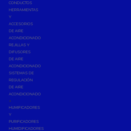
Accesorios de Calefacción
CONDUCTOS
Vasos de Expansión
HERRAMIENTAS
Y
Manómetros
ACCESORIOS
Termometros
DE AIRE
Otros accesorios de calefacción
ACONDICIONADO
Accesorios de Radiadores
REJILLAS Y
Tapones, purgadores y accesorios para radiador
DIFUSORES
DE AIRE
Soportes para Radiadores
ACONDICIONADO
Acumuladores e Interacumuladores
SISTEMAS DE
REGULACIÓN
Bombas Circuladoras / Grupos de Bombeo
DE AIRE
Bombas de Calefacción
ACONDICIONADO
Bombas Simples para ACS
+
Calderas
HUMIFICADORES
Calderas Murales a Gas
Y
PURIFICADORES
Grupos Térmicos de Gasóleo
HUMIDIFICADORES