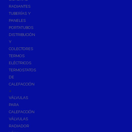
Ósmosis con Depósito
RADIANTES
Recambios de Ósmosis
TUBERÍAS Y
Grifería de Ósmosis
PANELES
PORTATUBOS
Regulación y Dosificación de Agua
DISTRIBUCIÓN
Y
COLECTORES
TERMOS
ELÉCTRICOS
TERMOSTATOS
DE
CALEFACCIÓN
+
VÁLVULAS
PARA
CALEFACCIÓN
VÁLVULAS
RADIADOR