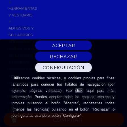
+
HERRAMIENTAS
Y VESTUARIO
+
ADHESIVOS Y
SELLADORES
ADHESIVOS
INSTANTANEOS
SELLADORES
Y MASILLAS
IMPRIMACIONES
Y
Utilizamos cookies técnicas, y cookies propias para fines
LIMPIADORES
analíticos para conocer tus hábitos de navegación (por
SILICONAS
click
ejemplo, páginas visitadas). Haz
, aquí para más
ESPUMAS DE
información. Puedes aceptar todas las cookies técnicas y
EXPANSIÓN
propias pulsando el botón "Aceptar", rechazarlas todas
(menos las técnicas) pulsando en el botón "Rechazar" o
CINTAS
configurarlas usando el botón "Configurar".
ADHESIVAS
COMPRAR
HERRAMIENTAS