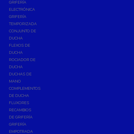
GRIFERÍA
Accesorios y Repuestos de Gas
ELECTRÓNICA
GRIFERÍA
Baterias y Contadores
TEMPORIZADA
Bombas
CONJUNTO DE
Bombas Sumergibles
DUCHA
Bombas de Drenaje y Residual
FLEXOS DE
DUCHA
Bombas de Superficies Horizontal y Vertical
ROCIADOR DE
Canalones Pluviales
DUCHA
Desagües
DUCHAS DE
Válvulas de Desagüe
MANO
COMPLEMENTOS
Válvulas para Platos de Ducha y Bañeras
DE DUCHA
Sifones
FLUXORES
Sumideros y Botes Sifónicos
RECAMBIOS
Accesorios para Desagüe
DE GRIFERÍA
GRIFERÍA
Flotadores y Boyas
EMPOTRADA