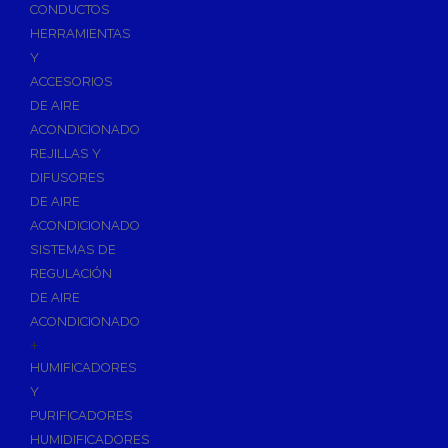
Accesorios de Calefacción
CONDUCTOS
Vasos de Expansión
HERRAMIENTAS
Y
Manómetros
ACCESORIOS
Termometros
DE AIRE
Otros accesorios de calefacción
ACONDICIONADO
Accesorios de Radiadores
REJILLAS Y
Tapones, purgadores y accesorios para radiador
DIFUSORES
DE AIRE
Soportes para Radiadores
ACONDICIONADO
Acumuladores e Interacumuladores
SISTEMAS DE
REGULACIÓN
Bombas Circuladoras / Grupos de Bombeo
DE AIRE
Bombas de Calefacción
ACONDICIONADO
Bombas Simples para ACS
+
Calderas
HUMIFICADORES
Calderas Murales a Gas
Y
PURIFICADORES
Grupos Térmicos de Gasóleo
HUMIDIFICADORES