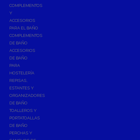
Válvulas para Calefacción
COMPLEMENTOS
Válvulas Radiador
Y
ACCESORIOS
Válv. Mezcladora Termostática
PARA EL BAÑO
Válvulas Motorizadas
COMPLEMENTOS
Válvulas de Seguridad
DE BAÑO
Colectores de Calefacción
ACCESORIOS
DE BAÑO
Bombas de Calor
PARA
Bombas de calor para ACS
HOSTELERÍA
Cocinas
REPISAS,
Extractores de Cocina
ESTANTES Y
ORGANIZADORES
Fregaderos
DE BAÑO
Grifería de Cocina
TOALLEROS Y
Grifería de Fregadero
PORTATOALLAS
DE BAÑO
Recambios de fregadero
PERCHAS Y
Contra Incendios