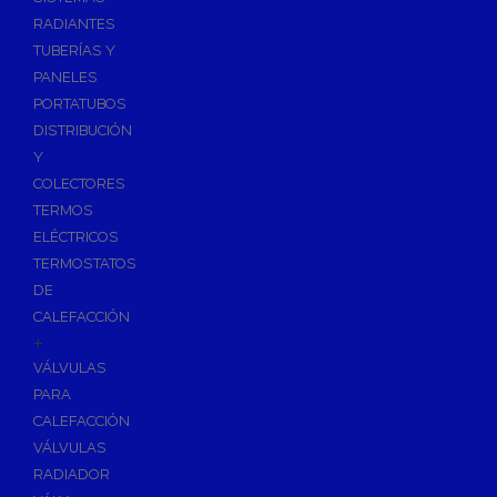
Ósmosis con Depósito
RADIANTES
Recambios de Ósmosis
TUBERÍAS Y
Grifería de Ósmosis
PANELES
PORTATUBOS
Regulación y Dosificación de Agua
DISTRIBUCIÓN
Y
COLECTORES
TERMOS
ELÉCTRICOS
TERMOSTATOS
DE
CALEFACCIÓN
+
VÁLVULAS
PARA
CALEFACCIÓN
VÁLVULAS
RADIADOR