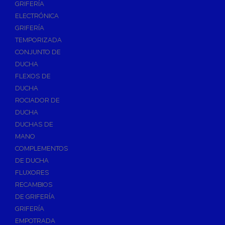
GRIFERÍA
Accesorios y Repuestos de Gas
ELECTRÓNICA
GRIFERÍA
Baterias y Contadores
TEMPORIZADA
Bombas
CONJUNTO DE
Bombas Sumergibles
DUCHA
Bombas de Drenaje y Residual
FLEXOS DE
DUCHA
Bombas de Superficies Horizontal y Vertical
ROCIADOR DE
Canalones Pluviales
DUCHA
Desagües
DUCHAS DE
Válvulas de Desagüe
MANO
COMPLEMENTOS
Válvulas para Platos de Ducha y Bañeras
DE DUCHA
Sifones
FLUXORES
Sumideros y Botes Sifónicos
RECAMBIOS
Accesorios para Desagüe
DE GRIFERÍA
GRIFERÍA
Flotadores y Boyas
EMPOTRADA