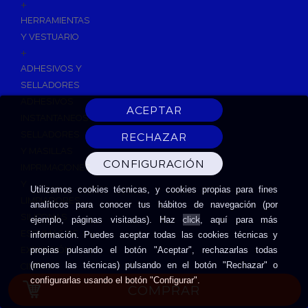
+
HERRAMIENTAS
Y VESTUARIO
+
ADHESIVOS Y
SELLADORES
ADHESIVOS
INSTANTANEOS
SELLADORES
Y MASILLAS
IMPRIMACIONES
Y
Utilizamos cookies técnicas, y cookies propias para fines
LIMPIADORES
analíticos para conocer tus hábitos de navegación (por
SILICONAS
click
ejemplo, páginas visitadas). Haz
, aquí para más
ESPUMAS DE
información. Puedes aceptar todas las cookies técnicas y
EXPANSIÓN
propias pulsando el botón "Aceptar", rechazarlas todas
(menos las técnicas) pulsando en el botón "Rechazar" o
CINTAS
configurarlas usando el botón "Configurar".
ADHESIVAS
COMPRAR
HERRAMIENTAS