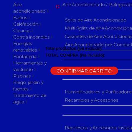
ACTUALMENTE
Aire
Aire Acondicionado / Refrigerac
0
PRODUCTOS EN SU
acondicionado
CARRITO
Aparatos de Aire Acondicionad
ACTUALMENTE 1 PRODUCTO
Baños
Splits de Aire Acondicionado
EN SU CARRITO.
Calefacción
Multi Splits de Aire Acondicion
Cocinas
Cassettes de Aire Acondiciona
Contra incendios
Energías
Aire Acondionado por Conduc
Total productos (iva incluido):
renovables
Herramientas y accesorios de 
TOTAL COMPRA (iva incluido):
Fontanería
Herramientas y
CONTINUAR LA COMPRA
Rejillas y Difusores de Aire Ac
vestuario
CONFIRMAR CARRITO
Sistemas de Regulación de Air
Piscinas
Riego, jardin y
Humificadores y Purificadores
fuentes
Humidificadores y Purificadore
Tratamiento de
Recambios y Accesorios
agua
Fan Coils
Componentes de Instalación pa
Repuestos y Accesorios Instal