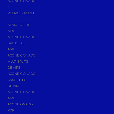
ACONDICIONADO
Inodoros
/
Asientos y Tapas de WC
REFRIGERACIÓN
+
Platos de Ducha
APARATOS DE
Lavabos
AIRE
Bañeras
ACONDICIONADO
Urinarios
SPLITS DE
Bidés
AIRE
ACONDICIONADO
Vertederos Baño
MULTI SPLITS
Sanitarios Suspendidos
DE AIRE
Placas de Accionamiento para Cisternas
ACONDICIONADO
Cisternas Para Inodoros
CASSETTES
Cisternas Empotradas
DE AIRE
ACONDICIONADO
Seguridad en el Baño
AIRE
Wellness
ACONDIONADO
Calefacción y A.C.S
POR