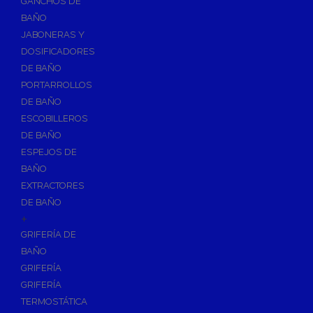
GANCHOS DE
Accesorios y Grupos Contra Incendios
BAÑO
Energías Renovables
JABONERAS Y
Calderas y estufas de biomasa
DOSIFICADORES
DE BAÑO
Sistemas de Energía Solar Térmica
PORTARROLLOS
Estructuras de soporte
DE BAÑO
Sistemas de Aerotermia
ESCOBILLEROS
Sistemas de Energía Solar Fotovoltaica
DE BAÑO
ESPEJOS DE
Paneles
BAÑO
Inversores
EXTRACTORES
Baterías
DE BAÑO
Accesorios
+
Estructuras
GRIFERÍA DE
BAÑO
Fontanería
GRIFERÍA
Aislamientos para Tuberías
GRIFERÍA
Accesorios para Instalación de Gas
TERMOSTÁTICA
Válvulas para Gas