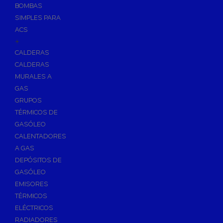
BOMBAS
Skimmers para Piscinas
SIMPLES PARA
Sumideros para Piscinas
ACS
Boquillas para Piscinas
+
CALDERAS
Accesorios para Piscinas
CALDERAS
Productos Químicos para Piscinas
MURALES A
Reguladores de PH
GAS
Antialgas para Piscinas
GRUPOS
Floculante para Piscinas
TÉRMICOS DE
GASÓLEO
Cloro para Piscinas
CALENTADORES
Desinfección de Piscinas sin Cloro
A GAS
Invernaje de Piscinas
DEPÓSITOS DE
Limpiadores de Piscinas
GASÓLEO
Kits Analizadores
EMISORES
Dosificadores
TÉRMICOS
ELÉCTRICOS
Riego, Jardín y Fuentes
RADIADORES