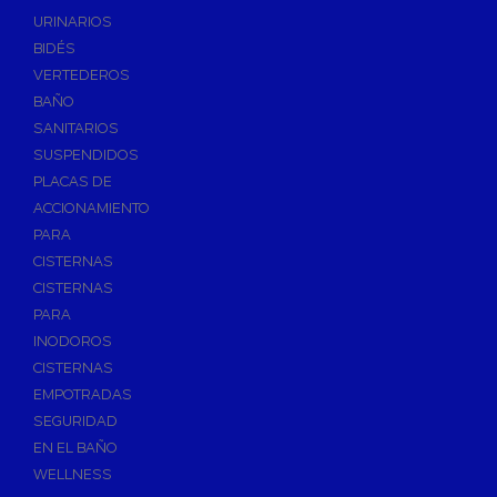
Válvulas de Fontanería
URINARIOS
Válvulas de Esfera
BIDÉS
Válvulas de Escuadra y Lavadora
VERTEDEROS
Válvulas Reductoras de Presión
BAÑO
Válvulas de Retención
SANITARIOS
Electroválvulas
SUSPENDIDOS
PLACAS DE
Válvulas de Compuerta
ACCIONAMIENTO
Válvulas de Contadores
PARA
Llaves de Paso
CISTERNAS
Válvulas de Mariposa
CISTERNAS
Accesorios de Valvulería
PARA
INODOROS
Calderines
CISTERNAS
Herramientas y Vestuario
EMPOTRADAS
Adhesivos y Selladores
SEGURIDAD
Adhesivos Instantaneos
EN EL BAÑO
Selladores y Masillas
WELLNESS