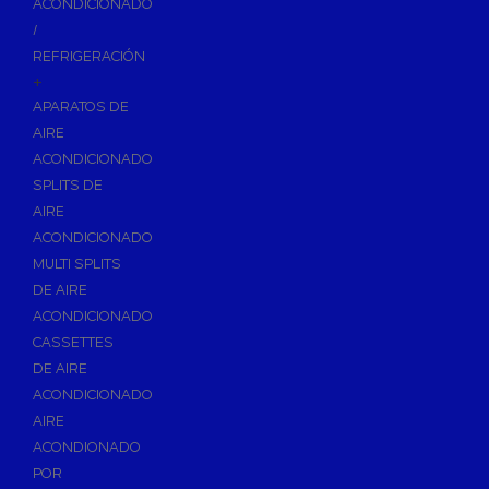
ACONDICIONADO
Inodoros
/
Asientos y Tapas de WC
REFRIGERACIÓN
+
Platos de Ducha
APARATOS DE
Lavabos
AIRE
Bañeras
ACONDICIONADO
Urinarios
SPLITS DE
Bidés
AIRE
ACONDICIONADO
Vertederos Baño
MULTI SPLITS
Sanitarios Suspendidos
DE AIRE
Placas de Accionamiento para Cisternas
ACONDICIONADO
Cisternas Para Inodoros
CASSETTES
Cisternas Empotradas
DE AIRE
ACONDICIONADO
Seguridad en el Baño
AIRE
Wellness
ACONDIONADO
Calefacción y A.C.S
POR