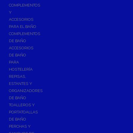
Válvulas para Calefacción
COMPLEMENTOS
Válvulas Radiador
Y
ACCESORIOS
Válv. Mezcladora Termostática
PARA EL BAÑO
Válvulas Motorizadas
COMPLEMENTOS
Válvulas de Seguridad
DE BAÑO
Colectores de Calefacción
ACCESORIOS
DE BAÑO
Bombas de Calor
PARA
Bombas de calor para ACS
HOSTELERÍA
Cocinas
REPISAS,
Extractores de Cocina
ESTANTES Y
ORGANIZADORES
Fregaderos
DE BAÑO
Grifería de Cocina
TOALLEROS Y
Grifería de Fregadero
PORTATOALLAS
DE BAÑO
Recambios de fregadero
PERCHAS Y
Contra Incendios