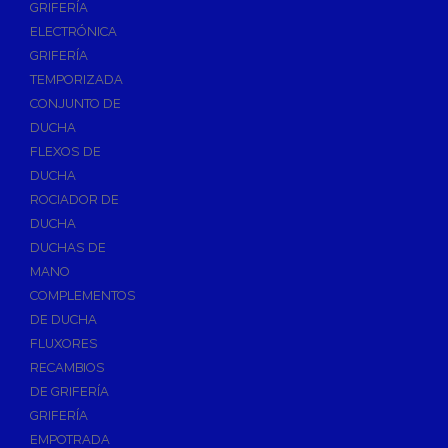
GRIFERÍA
Accesorios y Repuestos de Gas
ELECTRÓNICA
GRIFERÍA
Baterias y Contadores
TEMPORIZADA
Bombas
CONJUNTO DE
Bombas Sumergibles
DUCHA
Bombas de Drenaje y Residual
FLEXOS DE
DUCHA
Bombas de Superficies Horizontal y Vertical
ROCIADOR DE
Canalones Pluviales
DUCHA
Desagües
DUCHAS DE
Válvulas de Desagüe
MANO
COMPLEMENTOS
Válvulas para Platos de Ducha y Bañeras
DE DUCHA
Sifones
FLUXORES
Sumideros y Botes Sifónicos
RECAMBIOS
Accesorios para Desagüe
DE GRIFERÍA
GRIFERÍA
Flotadores y Boyas
EMPOTRADA