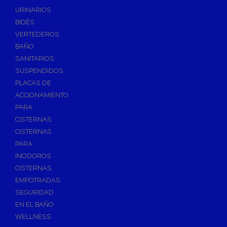
Válvulas de Fontanería
URINARIOS
Válvulas de Esfera
BIDÉS
Válvulas de Escuadra y Lavadora
VERTEDEROS
Válvulas Reductoras de Presión
BAÑO
Válvulas de Retención
SANITARIOS
Electroválvulas
SUSPENDIDOS
PLACAS DE
Válvulas de Compuerta
ACCIONAMIENTO
Válvulas de Contadores
PARA
Llaves de Paso
CISTERNAS
Válvulas de Mariposa
CISTERNAS
Accesorios de Valvulería
PARA
INODOROS
Calderines
CISTERNAS
Herramientas y Vestuario
EMPOTRADAS
Adhesivos y Selladores
SEGURIDAD
Adhesivos Instantaneos
EN EL BAÑO
Selladores y Masillas
WELLNESS