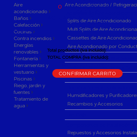
ACTUALMENTE
Aire
Aire Acondicionado / Refrigerac
0
PRODUCTOS EN SU
acondicionado
CARRITO
Aparatos de Aire Acondicionad
ACTUALMENTE 1 PRODUCTO
Baños
Splits de Aire Acondicionado
EN SU CARRITO.
Calefacción
Multi Splits de Aire Acondicion
Cocinas
Cassettes de Aire Acondiciona
Contra incendios
Energías
Aire Acondionado por Conduc
Total productos (iva incluido):
renovables
Herramientas y accesorios de 
TOTAL COMPRA (iva incluido):
Fontanería
Herramientas y
CONTINUAR LA COMPRA
Rejillas y Difusores de Aire Ac
vestuario
CONFIRMAR CARRITO
Sistemas de Regulación de Air
Piscinas
Riego, jardin y
Humificadores y Purificadores
fuentes
Humidificadores y Purificadore
Tratamiento de
Recambios y Accesorios
agua
Fan Coils
Componentes de Instalación pa
Repuestos y Accesorios Instal