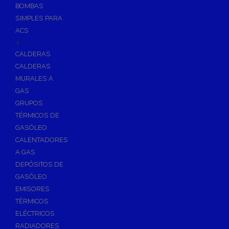
BOMBAS
Skimmers para Piscinas
SIMPLES PARA
Sumideros para Piscinas
ACS
Boquillas para Piscinas
+
CALDERAS
Accesorios para Piscinas
CALDERAS
Productos Químicos para Piscinas
MURALES A
Reguladores de PH
GAS
Antialgas para Piscinas
GRUPOS
Floculante para Piscinas
TÉRMICOS DE
GASÓLEO
Cloro para Piscinas
CALENTADORES
Desinfección de Piscinas sin Cloro
A GAS
Invernaje de Piscinas
DEPÓSITOS DE
Limpiadores de Piscinas
GASÓLEO
Kits Analizadores
EMISORES
Dosificadores
TÉRMICOS
ELÉCTRICOS
Riego, Jardín y Fuentes
RADIADORES