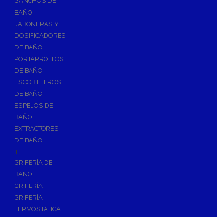
GANCHOS DE
Accesorios y Grupos Contra Incendios
BAÑO
Energías Renovables
JABONERAS Y
Calderas y estufas de biomasa
DOSIFICADORES
DE BAÑO
Sistemas de Energía Solar Térmica
PORTARROLLOS
Estructuras de soporte
DE BAÑO
Sistemas de Aerotermia
ESCOBILLEROS
Sistemas de Energía Solar Fotovoltaica
DE BAÑO
ESPEJOS DE
Paneles
BAÑO
Inversores
EXTRACTORES
Baterías
DE BAÑO
Accesorios
+
Estructuras
GRIFERÍA DE
BAÑO
Fontanería
GRIFERÍA
Aislamientos para Tuberías
GRIFERÍA
Accesorios para Instalación de Gas
TERMOSTÁTICA
Válvulas para Gas