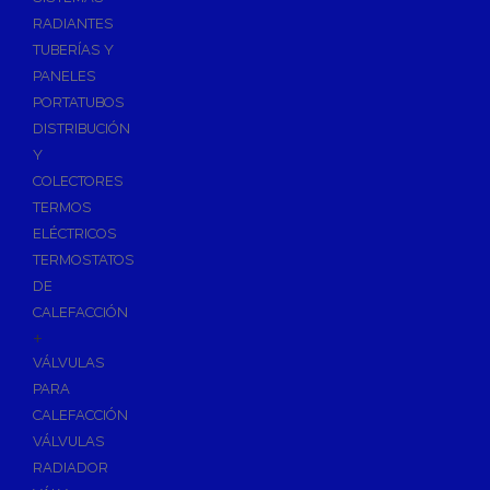
Ósmosis con Depósito
RADIANTES
Recambios de Ósmosis
TUBERÍAS Y
Grifería de Ósmosis
PANELES
PORTATUBOS
Regulación y Dosificación de Agua
DISTRIBUCIÓN
Y
COLECTORES
TERMOS
ELÉCTRICOS
TERMOSTATOS
DE
CALEFACCIÓN
+
VÁLVULAS
PARA
CALEFACCIÓN
VÁLVULAS
RADIADOR