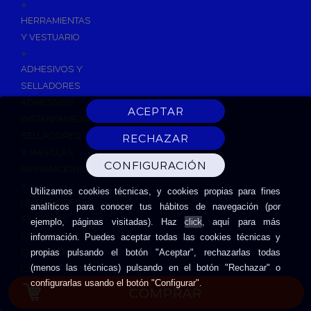
+
HERRAMIENTAS
Y VESTUARIO
+
ADHESIVOS Y
SELLADORES
ADHESIVOS
INSTANTANEOS
SELLADORES
Y MASILLAS
IMPRIMACIONES
Y
Utilizamos cookies técnicas, y cookies propias para fines
LIMPIADORES
analíticos para conocer tus hábitos de navegación (por
SILICONAS
click
ejemplo, páginas visitadas). Haz
, aquí para más
ESPUMAS DE
información. Puedes aceptar todas las cookies técnicas y
EXPANSIÓN
propias pulsando el botón "Aceptar", rechazarlas todas
(menos las técnicas) pulsando en el botón "Rechazar" o
CINTAS
configurarlas usando el botón "Configurar".
ADHESIVAS
COMPRAR
HERRAMIENTAS