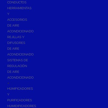
Accesorios de Calefacción
CONDUCTOS
Vasos de Expansión
HERRAMIENTAS
Y
Manómetros
ACCESORIOS
Termometros
DE AIRE
Otros accesorios de calefacción
ACONDICIONADO
Accesorios de Radiadores
REJILLAS Y
Tapones, purgadores y accesorios para radiador
DIFUSORES
DE AIRE
Soportes para Radiadores
ACONDICIONADO
Acumuladores e Interacumuladores
SISTEMAS DE
REGULACIÓN
Bombas Circuladoras / Grupos de Bombeo
DE AIRE
Bombas de Calefacción
ACONDICIONADO
Bombas Simples para ACS
+
Calderas
HUMIFICADORES
Calderas Murales a Gas
Y
PURIFICADORES
Grupos Térmicos de Gasóleo
HUMIDIFICADORES