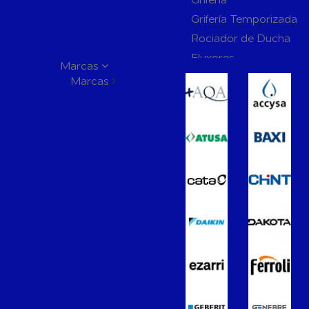
Grifería Temporizada
Rociador de Ducha
Fluxores
Marcas
Mamparas de Baño
Marcas
Muebles de Baño
Recambios para Ciste
Mecanismos
Inodoros
Lavabos
Bidés
Placas de Accionamien
Cisternas
Wellness
Calefacción y A.C.S
Accesorios de Calefacción