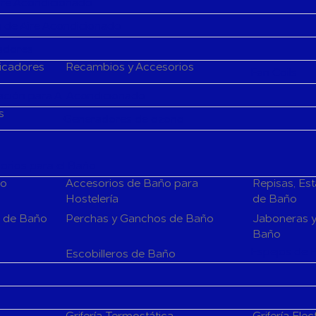
Aire Acondicionado
 de Aire Acondicionado
cadores
ficadores
Recambios y Accesorios
Fan Coils
ción para A. Acondicionado
s
Generadores de ozono
rios para el Baño
ño
Accesorios de Baño para
Repisas, Es
Hostelería
de Baño
s de Baño
Perchas y Ganchos de Baño
Jaboneras y
Baño
Espejos de 
Escobilleros de Baño
Grifería Termostática
Grifería Elec