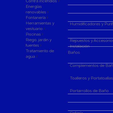
Contra incendios
Rejillas y Difusores de 
Energías
Sistemas de Regulación
renovables
Fontanería
Humificadores y Purifi
Herramientas y
Humidificadores y Puri
vestuario
Piscinas
Componentes de Instala
Riego, jardin y
Repuestos y Accesorio
fuentes
Instalación
Tratamiento de
Baños
agua
Complementos y Acceso
Complementos de Ba
Toalleros y Portatoalla
Portarrollos de Baño
Extractores de Baño
Grifería de Baño
Grifería