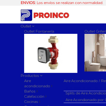
ENVIOS:
Los envíos se realizan con normalidad.
Outlet
Outlet Fontanería
Outlet Grife
Productos
Aire
Aire Acondicionado / Re
acondicionado
Aparatos de Aire Acon
Baños
Splits de Aire Acondic
Calefacción
Aire Acondionado por
Cocinas