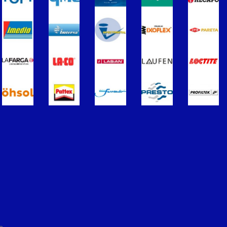
ros
Termometros
s de Radiadores
purgadores y accesorios
Soportes para Radiadores
ador
Acumuladores e Interacumuladore
imples para ACS
Calderas
érmicos de Gasóleo
Calentadores a Gas
Inoxidable Simple
Chimenea Inoxidable Doble
Sistemas Radiantes
ccesorios
ón/Extracción
Tuberías y paneles portatubos
éctricos