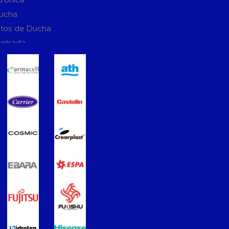
Ducha
tos de Ducha
potrada
ucha
Suspendidos
mpotradas