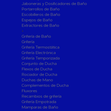
Jaboneras y Dosificadores de Baño
Sistemas de Energía Solar Fotovoltaica
Portarrollos de Baño
Paneles
Inversore
Escobilleros de Baño
Espejos de Baño
Accesorios
Estructur
Extractores de Baño
Fontanería
+
Aislamientos para Tuberías
Grifería de Baño
Accesorios para Instalación de Gas
Grifería
Grifería Termostática
Válvulas para Gas
Accesorio
Grifería Electrónica
Bombas
Grifería Temporizada
Conjunto de Ducha
Bombas Sumergibles
Bombas de
Flexos de Ducha
Rociador de Ducha
Canalones Pluviales
Duchas de Mano
Desagües
Complementos de Ducha
Válvulas de Desagüe
Válvulas 
Fluxores
Bañeras
Recambios de grifería
Grifería Empotrada
Flotadore
Accesorios para Desagüe
Mamparas de Baño