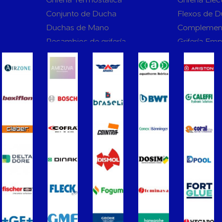
Conjunto de Ducha
Flexos de 
Duchas de Mano
Complemen
Recambios de grifería
Grifería Em
rnas WC
Sanitarios
Asientos y Tapas de WC
Platos de D
Bañeras
Urinarios
Vertederos Baño
Sanitarios 
to para
Cisternas Para Inodoros
Cisternas E
Seguridad en el Baño