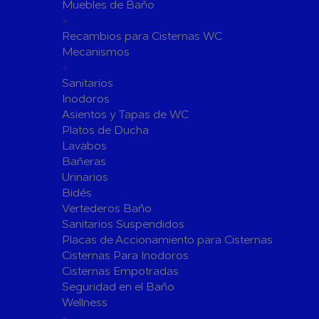
Fijaciones para Fontanería
Muebles de Baño
+
Grupos de Presión
Recambios para Cisternas WC
Sumideros y Gran Evacuación
Mecanismos
+
Tuberías y Accesorios
Sanitarios
Tubos y Accesorios de Cobre y
Tuberías 
Inodoros
Latón
Tubos y A
Asientos y Tapas de WC
Tuberías y Accesorios de
Tuberías 
Platos de Ducha
Polibutileno
Polipropi
Lavabos
Bañeras
Flexos/Conexiones Flexibles
Tubos y A
Urinarios
Válvulas de Fontanería
Bidés
Válvulas de Esfera
Válvulas 
Vertederos Baño
Válvulas de Retención
Electrovál
Sanitarios Suspendidos
Placas de Accionamiento para Cisternas
Válvulas de Contadores
Llaves de
Cisternas Para Inodoros
Calderine
Accesorios de Valvulería
Cisternas Empotradas
Herramientas y Vestuario
Seguridad en el Baño
Adhesivos y Selladores
Wellness
+
Adhesivos Instantaneos
Selladores