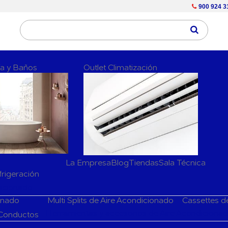
900 924 3
ría y Baños
Outlet Climatización
La Empresa
Blog
Tiendas
Sala Técnica
frigeración
dicionado
ionado
Multi Splits de Aire Acondicionado
Cassettes d
Herramientas y accesorios de Aire Acondiciona
 Conductos