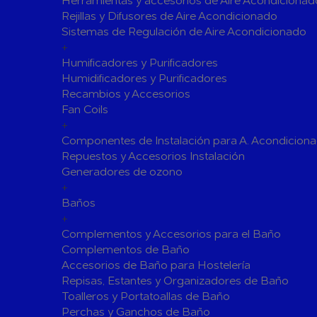
Herramientas y accesorios de Aire Acondicionad
Rejillas y Difusores de Aire Acondicionado
Válvulas para Calefacción
Sistemas de Regulación de Aire Acondicionado
Válvulas Radiador
Válv. Mez
+
Válvulas de Seguridad
Colectore
Humificadores y Purificadores
Humidificadores y Purificadores
Bombas de calor para ACS
Recambios y Accesorios
Cocinas
Fan Coils
Extractores de Cocina
+
Componentes de Instalación para A. Acondicion
Fregaderos
Repuestos y Accesorios Instalación
Grifería de Cocina
Generadores de ozono
Grifería de Fregadero
+
Recambios
Baños
Contra Incendios
+
Accesorios y Grupos Contra Incendios
Complementos y Accesorios para el Baño
Energías Renovables
Complementos de Baño
Accesorios de Baño para Hostelería
Calderas y estufas de biomasa
Repisas, Estantes y Organizadores de Baño
Sistemas de Energía Solar Térmica
Toalleros y Portatoallas de Baño
Estructuras de soporte
Perchas y Ganchos de Baño
Sistemas 