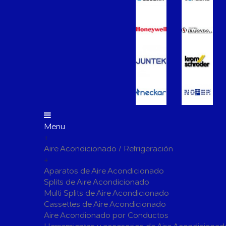
Vasos de Expansión
Manómet
Accesorio
Otros accesorios de calefacción
Tapones, 
para radi
Bombas Circuladoras / Grupos de Bombeo
Bombas de Calefacción
Bombas S
Calderas Murales a Gas
Grupos T
Depósitos de Gasóleo
Emisores Térmicos Eléctricos
Menu
+
Radiadores
Aire Acondicionado / Refrigeración
Salidas de Humos
+
Chimenea Modular de Aluminio
Chimenea 
Aparatos de Aire Acondicionado
Splits de Aire Acondicionado
Evacuación de Calderas
Tubos y A
Multi Splits de Aire Acondicionado
Ventilaci
Cassettes de Aire Acondicionado
Termos El
Distribución y Colectores
Aire Acondionado por Conductos
Termostatos de Calefacción