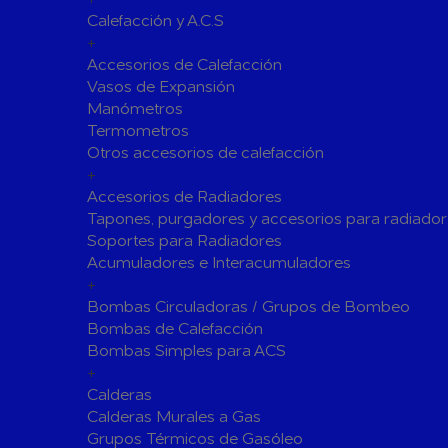
Calefacción y A.C.S
Siliconas
Espumas 
+
Herramientas de Perforación
Accesorios de Calefacción
Herramientas y accesorios de Uso General
Vasos de Expansión
Manómetros
Hachas
Servicio y
Termometros
Vestuario de Protección
Otros accesorios de calefacción
+
Herramientas de Corte
Accesorios de Radiadores
Herramientas de Prensado
Tapones, purgadores y accesorios para radiador
Soportes para Radiadores
Soldadura y Sopletes
Acumuladores e Interacumuladores
Tornilleria y Fijaciones
+
Bombas Circuladoras / Grupos de Bombeo
Herramientas de Lijado y Pulido
Bombas de Calefacción
Baterias Para Herramientas Eléctricas
Bombas Simples para ACS
+
Piscinas
Calderas
Bombas de Piscinas y SPA
Calderas Murales a Gas
Bombas de Piscinas
Cloradores
Grupos Térmicos de Gasóleo