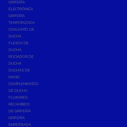
GRIFERÍA
Accesorios y Repuestos de Gas
ELECTRÓNICA
GRIFERÍA
Baterias y Contadores
TEMPORIZADA
Bombas
CONJUNTO DE
Bombas Sumergibles
DUCHA
Bombas de Drenaje y Residual
FLEXOS DE
DUCHA
Bombas de Superficies Horizontal y Vertical
ROCIADOR DE
Canalones Pluviales
DUCHA
Desagües
DUCHAS DE
Válvulas de Desagüe
MANO
COMPLEMENTOS
Válvulas para Platos de Ducha y Bañeras
DE DUCHA
Sifones
FLUXORES
Sumideros y Botes Sifónicos
RECAMBIOS
Accesorios para Desagüe
DE GRIFERÍA
GRIFERÍA
Flotadores y Boyas
EMPOTRADA