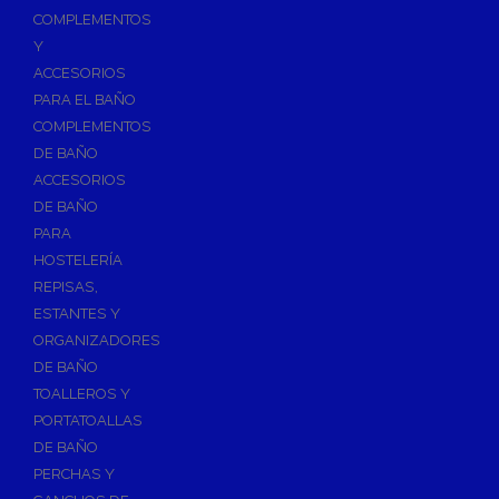
Válvulas para Calefacción
COMPLEMENTOS
Válvulas Radiador
Y
ACCESORIOS
Válv. Mezcladora Termostática
PARA EL BAÑO
Válvulas Motorizadas
COMPLEMENTOS
Válvulas de Seguridad
DE BAÑO
Colectores de Calefacción
ACCESORIOS
DE BAÑO
Bombas de Calor
PARA
Bombas de calor para ACS
HOSTELERÍA
Cocinas
REPISAS,
Extractores de Cocina
ESTANTES Y
ORGANIZADORES
Fregaderos
DE BAÑO
Grifería de Cocina
TOALLEROS Y
Grifería de Fregadero
PORTATOALLAS
DE BAÑO
Recambios de fregadero
PERCHAS Y
Contra Incendios