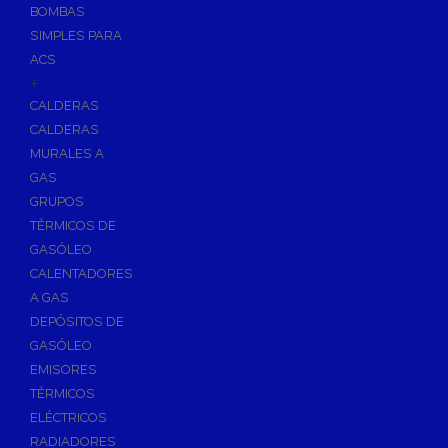
BOMBAS
Skimmers para Piscinas
SIMPLES PARA
Sumideros para Piscinas
ACS
Boquillas para Piscinas
+
CALDERAS
Accesorios para Piscinas
CALDERAS
Productos Químicos para Piscinas
MURALES A
Reguladores de PH
GAS
Antialgas para Piscinas
GRUPOS
Floculante para Piscinas
TÉRMICOS DE
GASÓLEO
Cloro para Piscinas
CALENTADORES
Desinfección de Piscinas sin Cloro
A GAS
Invernaje de Piscinas
DEPÓSITOS DE
Limpiadores de Piscinas
GASÓLEO
Kits Analizadores
EMISORES
Dosificadores
TÉRMICOS
ELÉCTRICOS
Riego, Jardín y Fuentes
RADIADORES