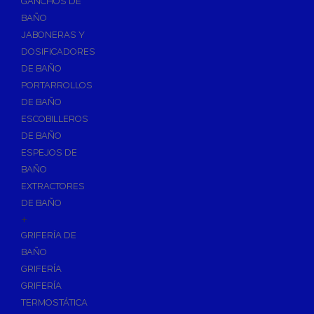
GANCHOS DE
Accesorios y Grupos Contra Incendios
BAÑO
Energías Renovables
JABONERAS Y
Calderas y estufas de biomasa
DOSIFICADORES
DE BAÑO
Sistemas de Energía Solar Térmica
PORTARROLLOS
Estructuras de soporte
DE BAÑO
Sistemas de Aerotermia
ESCOBILLEROS
Sistemas de Energía Solar Fotovoltaica
DE BAÑO
ESPEJOS DE
Paneles
BAÑO
Inversores
EXTRACTORES
Baterías
DE BAÑO
Accesorios
+
Estructuras
GRIFERÍA DE
BAÑO
Fontanería
GRIFERÍA
Aislamientos para Tuberías
GRIFERÍA
Accesorios para Instalación de Gas
TERMOSTÁTICA
Válvulas para Gas