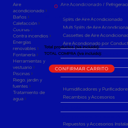
ACTUALMENTE
Aire
Aire Acondicionado / Refrigerac
0
PRODUCTOS EN SU
acondicionado
CARRITO
Aparatos de Aire Acondicionad
ACTUALMENTE 1 PRODUCTO
Baños
Splits de Aire Acondicionado
EN SU CARRITO.
Calefacción
Multi Splits de Aire Acondicion
Cocinas
Cassettes de Aire Acondiciona
Contra incendios
Energías
Aire Acondionado por Conduc
Total productos (iva incluido):
renovables
Herramientas y accesorios de 
TOTAL COMPRA (iva incluido):
Fontanería
Herramientas y
CONTINUAR LA COMPRA
Rejillas y Difusores de Aire Ac
vestuario
CONFIRMAR CARRITO
Sistemas de Regulación de Air
Piscinas
Riego, jardin y
Humificadores y Purificadores
fuentes
Humidificadores y Purificadore
Tratamiento de
Recambios y Accesorios
agua
Fan Coils
Componentes de Instalación pa
Repuestos y Accesorios Instal