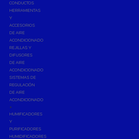
Accesorios de Calefacción
CONDUCTOS
Vasos de Expansión
HERRAMIENTAS
Y
Manómetros
ACCESORIOS
Termometros
DE AIRE
Otros accesorios de calefacción
ACONDICIONADO
Accesorios de Radiadores
REJILLAS Y
Tapones, purgadores y accesorios para radiador
DIFUSORES
DE AIRE
Soportes para Radiadores
ACONDICIONADO
Acumuladores e Interacumuladores
SISTEMAS DE
REGULACIÓN
Bombas Circuladoras / Grupos de Bombeo
DE AIRE
Bombas de Calefacción
ACONDICIONADO
Bombas Simples para ACS
+
Calderas
HUMIFICADORES
Calderas Murales a Gas
Y
PURIFICADORES
Grupos Térmicos de Gasóleo
HUMIDIFICADORES