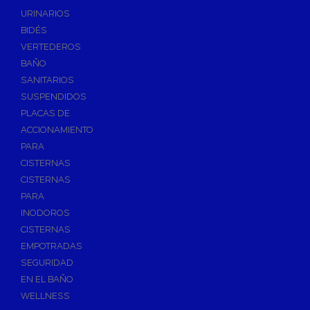
Válvulas de Fontanería
URINARIOS
Válvulas de Esfera
BIDÉS
Válvulas de Escuadra y Lavadora
VERTEDEROS
Válvulas Reductoras de Presión
BAÑO
Válvulas de Retención
SANITARIOS
Electroválvulas
SUSPENDIDOS
PLACAS DE
Válvulas de Compuerta
ACCIONAMIENTO
Válvulas de Contadores
PARA
Llaves de Paso
CISTERNAS
Válvulas de Mariposa
CISTERNAS
Accesorios de Valvulería
PARA
INODOROS
Calderines
CISTERNAS
Herramientas y Vestuario
EMPOTRADAS
Adhesivos y Selladores
SEGURIDAD
Adhesivos Instantaneos
EN EL BAÑO
Selladores y Masillas
WELLNESS