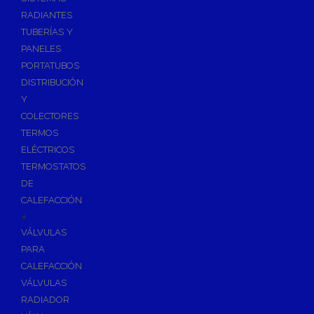
Ósmosis con Depósito
RADIANTES
Recambios de Ósmosis
TUBERÍAS Y
Grifería de Ósmosis
PANELES
PORTATUBOS
Regulación y Dosificación de Agua
DISTRIBUCIÓN
Y
COLECTORES
TERMOS
ELÉCTRICOS
TERMOSTATOS
DE
CALEFACCIÓN
+
VÁLVULAS
PARA
CALEFACCIÓN
VÁLVULAS
RADIADOR