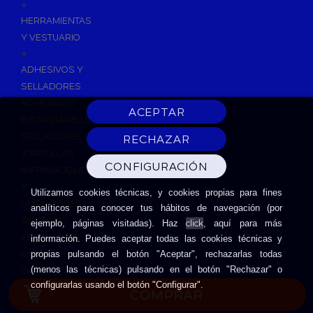
+
HERRAMIENTAS
Y VESTUARIO
+
ADHESIVOS Y
SELLADORES
ADHESIVOS
INSTANTANEOS
SELLADORES
Y MASILLAS
IMPRIMACIONES
Y
Utilizamos cookies técnicas, y cookies propias para fines
LIMPIADORES
analíticos para conocer tus hábitos de navegación (por
SILICONAS
click
ejemplo, páginas visitadas). Haz
, aquí para más
ESPUMAS DE
información. Puedes aceptar todas las cookies técnicas y
EXPANSIÓN
propias pulsando el botón "Aceptar", rechazarlas todas
(menos las técnicas) pulsando en el botón "Rechazar" o
CINTAS
configurarlas usando el botón "Configurar".
ADHESIVAS
COMPRAR
HERRAMIENTAS