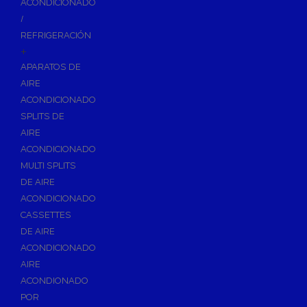
ACONDICIONADO
Inodoros
/
Asientos y Tapas de WC
REFRIGERACIÓN
+
Platos de Ducha
APARATOS DE
Lavabos
AIRE
Bañeras
ACONDICIONADO
Urinarios
SPLITS DE
Bidés
AIRE
ACONDICIONADO
Vertederos Baño
MULTI SPLITS
Sanitarios Suspendidos
DE AIRE
Placas de Accionamiento para Cisternas
ACONDICIONADO
Cisternas Para Inodoros
CASSETTES
Cisternas Empotradas
DE AIRE
ACONDICIONADO
Seguridad en el Baño
AIRE
Wellness
ACONDIONADO
Calefacción y A.C.S
POR