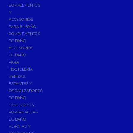
Válvulas para Calefacción
COMPLEMENTOS
Válvulas Radiador
Y
ACCESORIOS
Válv. Mezcladora Termostática
PARA EL BAÑO
Válvulas Motorizadas
COMPLEMENTOS
Válvulas de Seguridad
DE BAÑO
Colectores de Calefacción
ACCESORIOS
DE BAÑO
Bombas de Calor
PARA
Bombas de calor para ACS
HOSTELERÍA
Cocinas
REPISAS,
Extractores de Cocina
ESTANTES Y
ORGANIZADORES
Fregaderos
DE BAÑO
Grifería de Cocina
TOALLEROS Y
Grifería de Fregadero
PORTATOALLAS
DE BAÑO
Recambios de fregadero
PERCHAS Y
Contra Incendios