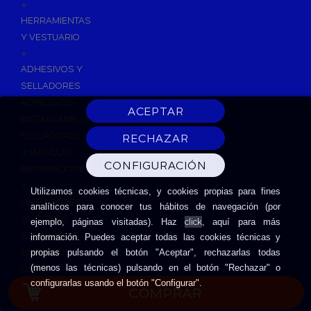
+
HERRAMIENTAS
Y VESTUARIO
+
ADHESIVOS Y
SELLADORES
ADHESIVOS
INSTANTANEOS
SELLADORES
Y MASILLAS
IMPRIMACIONES
Y
Utilizamos cookies técnicas, y cookies propias para fines
LIMPIADORES
analíticos para conocer tus hábitos de navegación (por
SILICONAS
click
ejemplo, páginas visitadas). Haz
, aquí para más
ESPUMAS DE
información. Puedes aceptar todas las cookies técnicas y
EXPANSIÓN
propias pulsando el botón "Aceptar", rechazarlas todas
(menos las técnicas) pulsando en el botón "Rechazar" o
CINTAS
configurarlas usando el botón "Configurar".
ADHESIVAS
COMPRAR
HERRAMIENTAS