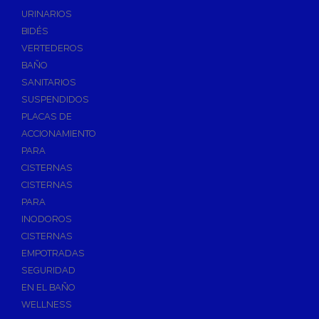
Válvulas de Fontanería
URINARIOS
Válvulas de Esfera
BIDÉS
Válvulas de Escuadra y Lavadora
VERTEDEROS
Válvulas Reductoras de Presión
BAÑO
Válvulas de Retención
SANITARIOS
Electroválvulas
SUSPENDIDOS
PLACAS DE
Válvulas de Compuerta
ACCIONAMIENTO
Válvulas de Contadores
PARA
Llaves de Paso
CISTERNAS
Válvulas de Mariposa
CISTERNAS
Accesorios de Valvulería
PARA
INODOROS
Calderines
CISTERNAS
Herramientas y Vestuario
EMPOTRADAS
Adhesivos y Selladores
SEGURIDAD
Adhesivos Instantaneos
EN EL BAÑO
Selladores y Masillas
WELLNESS