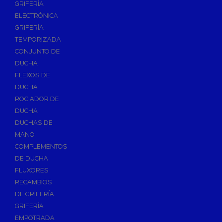
GRIFERÍA
Accesorios y Repuestos de Gas
ELECTRÓNICA
GRIFERÍA
Baterias y Contadores
TEMPORIZADA
Bombas
CONJUNTO DE
Bombas Sumergibles
DUCHA
Bombas de Drenaje y Residual
FLEXOS DE
DUCHA
Bombas de Superficies Horizontal y Vertical
ROCIADOR DE
Canalones Pluviales
DUCHA
Desagües
DUCHAS DE
Válvulas de Desagüe
MANO
COMPLEMENTOS
Válvulas para Platos de Ducha y Bañeras
DE DUCHA
Sifones
FLUXORES
Sumideros y Botes Sifónicos
RECAMBIOS
Accesorios para Desagüe
DE GRIFERÍA
GRIFERÍA
Flotadores y Boyas
EMPOTRADA