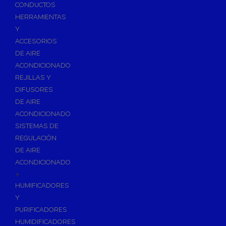
Accesorios de Calefacción
CONDUCTOS
Vasos de Expansión
HERRAMIENTAS
Y
Manómetros
ACCESORIOS
Termometros
DE AIRE
Otros accesorios de calefacción
ACONDICIONADO
Accesorios de Radiadores
REJILLAS Y
Tapones, purgadores y accesorios para radiador
DIFUSORES
DE AIRE
Soportes para Radiadores
ACONDICIONADO
Acumuladores e Interacumuladores
SISTEMAS DE
REGULACIÓN
Bombas Circuladoras / Grupos de Bombeo
DE AIRE
Bombas de Calefacción
ACONDICIONADO
Bombas Simples para ACS
+
Calderas
HUMIFICADORES
Calderas Murales a Gas
Y
PURIFICADORES
Grupos Térmicos de Gasóleo
HUMIDIFICADORES