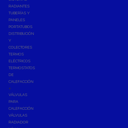
Ósmosis con Depósito
RADIANTES
Recambios de Ósmosis
TUBERÍAS Y
Grifería de Ósmosis
PANELES
PORTATUBOS
Regulación y Dosificación de Agua
DISTRIBUCIÓN
Y
COLECTORES
TERMOS
ELÉCTRICOS
TERMOSTATOS
DE
CALEFACCIÓN
+
VÁLVULAS
PARA
CALEFACCIÓN
VÁLVULAS
RADIADOR