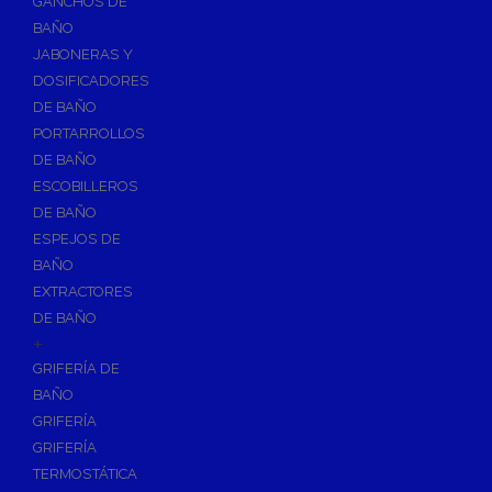
GANCHOS DE
Accesorios y Grupos Contra Incendios
BAÑO
Energías Renovables
JABONERAS Y
Calderas y estufas de biomasa
DOSIFICADORES
DE BAÑO
Sistemas de Energía Solar Térmica
PORTARROLLOS
Estructuras de soporte
DE BAÑO
Sistemas de Aerotermia
ESCOBILLEROS
Sistemas de Energía Solar Fotovoltaica
DE BAÑO
ESPEJOS DE
Paneles
BAÑO
Inversores
EXTRACTORES
Baterías
DE BAÑO
Accesorios
+
Estructuras
GRIFERÍA DE
BAÑO
Fontanería
GRIFERÍA
Aislamientos para Tuberías
GRIFERÍA
Accesorios para Instalación de Gas
TERMOSTÁTICA
Válvulas para Gas