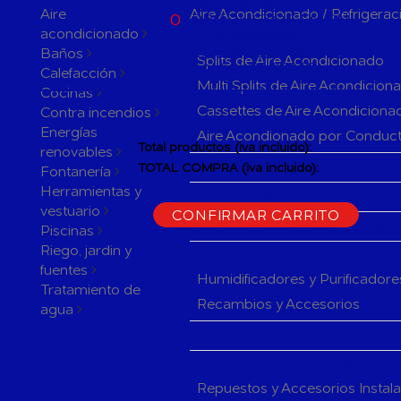
ACTUALMENTE
Aire
Aire Acondicionado / Refrigerac
0
PRODUCTOS EN SU
acondicionado
CARRITO
Aparatos de Aire Acondicionad
ACTUALMENTE 1 PRODUCTO
Baños
Splits de Aire Acondicionado
EN SU CARRITO.
Calefacción
Multi Splits de Aire Acondicion
Cocinas
Cassettes de Aire Acondiciona
Contra incendios
Energías
Aire Acondionado por Conduc
Total productos (iva incluido):
renovables
Herramientas y accesorios de 
TOTAL COMPRA (iva incluido):
Fontanería
Herramientas y
CONTINUAR LA COMPRA
Rejillas y Difusores de Aire Ac
vestuario
CONFIRMAR CARRITO
Sistemas de Regulación de Air
Piscinas
Riego, jardin y
Humificadores y Purificadores
fuentes
Humidificadores y Purificadore
Tratamiento de
Recambios y Accesorios
agua
Fan Coils
Componentes de Instalación pa
Repuestos y Accesorios Instal