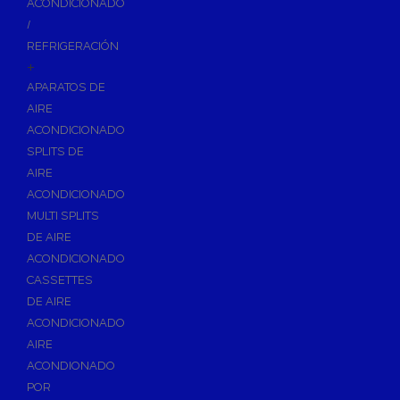
ACONDICIONADO
Inodoros
/
Asientos y Tapas de WC
REFRIGERACIÓN
+
Platos de Ducha
APARATOS DE
Lavabos
AIRE
Bañeras
ACONDICIONADO
Urinarios
SPLITS DE
Bidés
AIRE
ACONDICIONADO
Vertederos Baño
MULTI SPLITS
Sanitarios Suspendidos
DE AIRE
Placas de Accionamiento para Cisternas
ACONDICIONADO
Cisternas Para Inodoros
CASSETTES
Cisternas Empotradas
DE AIRE
ACONDICIONADO
Seguridad en el Baño
AIRE
Wellness
ACONDIONADO
Calefacción y A.C.S
POR