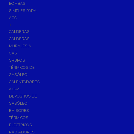
BOMBAS
Skimmers para Piscinas
SIMPLES PARA
Sumideros para Piscinas
ACS
Boquillas para Piscinas
+
CALDERAS
Accesorios para Piscinas
CALDERAS
Productos Químicos para Piscinas
MURALES A
Reguladores de PH
GAS
Antialgas para Piscinas
GRUPOS
Floculante para Piscinas
TÉRMICOS DE
GASÓLEO
Cloro para Piscinas
CALENTADORES
Desinfección de Piscinas sin Cloro
A GAS
Invernaje de Piscinas
DEPÓSITOS DE
Limpiadores de Piscinas
GASÓLEO
Kits Analizadores
EMISORES
Dosificadores
TÉRMICOS
ELÉCTRICOS
Riego, Jardín y Fuentes
RADIADORES