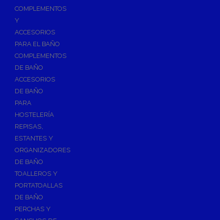
Válvulas para Calefacción
COMPLEMENTOS
Válvulas Radiador
Y
ACCESORIOS
Válv. Mezcladora Termostática
PARA EL BAÑO
Válvulas Motorizadas
COMPLEMENTOS
Válvulas de Seguridad
DE BAÑO
Colectores de Calefacción
ACCESORIOS
DE BAÑO
Bombas de Calor
PARA
Bombas de calor para ACS
HOSTELERÍA
Cocinas
REPISAS,
Extractores de Cocina
ESTANTES Y
ORGANIZADORES
Fregaderos
DE BAÑO
Grifería de Cocina
TOALLEROS Y
Grifería de Fregadero
PORTATOALLAS
DE BAÑO
Recambios de fregadero
PERCHAS Y
Contra Incendios