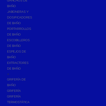
GANCHOS DE
Accesorios y Grupos Contra Incendios
BAÑO
Energías Renovables
JABONERAS Y
Calderas y estufas de biomasa
DOSIFICADORES
DE BAÑO
Sistemas de Energía Solar Térmica
PORTARROLLOS
Estructuras de soporte
DE BAÑO
Sistemas de Aerotermia
ESCOBILLEROS
Sistemas de Energía Solar Fotovoltaica
DE BAÑO
ESPEJOS DE
Paneles
BAÑO
Inversores
EXTRACTORES
Baterías
DE BAÑO
Accesorios
+
Estructuras
GRIFERÍA DE
BAÑO
Fontanería
GRIFERÍA
Aislamientos para Tuberías
GRIFERÍA
Accesorios para Instalación de Gas
TERMOSTÁTICA
Válvulas para Gas