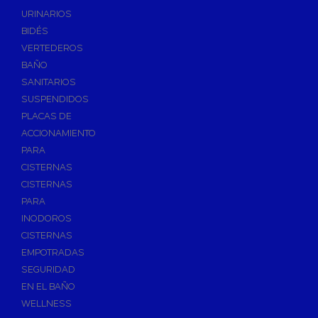
Válvulas de Fontanería
URINARIOS
Válvulas de Esfera
BIDÉS
Válvulas de Escuadra y Lavadora
VERTEDEROS
Válvulas Reductoras de Presión
BAÑO
Válvulas de Retención
SANITARIOS
Electroválvulas
SUSPENDIDOS
PLACAS DE
Válvulas de Compuerta
ACCIONAMIENTO
Válvulas de Contadores
PARA
Llaves de Paso
CISTERNAS
Válvulas de Mariposa
CISTERNAS
Accesorios de Valvulería
PARA
INODOROS
Calderines
CISTERNAS
Herramientas y Vestuario
EMPOTRADAS
Adhesivos y Selladores
SEGURIDAD
Adhesivos Instantaneos
EN EL BAÑO
Selladores y Masillas
WELLNESS