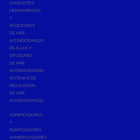
Accesorios de Calefacción
CONDUCTOS
Vasos de Expansión
HERRAMIENTAS
Y
Manómetros
ACCESORIOS
Termometros
DE AIRE
Otros accesorios de calefacción
ACONDICIONADO
Accesorios de Radiadores
REJILLAS Y
Tapones, purgadores y accesorios para radiador
DIFUSORES
DE AIRE
Soportes para Radiadores
ACONDICIONADO
Acumuladores e Interacumuladores
SISTEMAS DE
REGULACIÓN
Bombas Circuladoras / Grupos de Bombeo
DE AIRE
Bombas de Calefacción
ACONDICIONADO
Bombas Simples para ACS
+
Calderas
HUMIFICADORES
Calderas Murales a Gas
Y
PURIFICADORES
Grupos Térmicos de Gasóleo
HUMIDIFICADORES