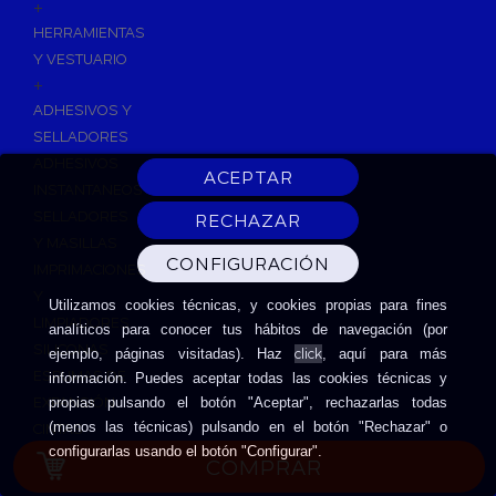
+
HERRAMIENTAS
Y VESTUARIO
+
ADHESIVOS Y
SELLADORES
ADHESIVOS
INSTANTANEOS
SELLADORES
Y MASILLAS
IMPRIMACIONES
Y
Utilizamos cookies técnicas, y cookies propias para fines
LIMPIADORES
analíticos para conocer tus hábitos de navegación (por
SILICONAS
click
ejemplo, páginas visitadas). Haz
, aquí para más
ESPUMAS DE
información. Puedes aceptar todas las cookies técnicas y
EXPANSIÓN
propias pulsando el botón "Aceptar", rechazarlas todas
(menos las técnicas) pulsando en el botón "Rechazar" o
CINTAS
configurarlas usando el botón "Configurar".
ADHESIVAS
COMPRAR
HERRAMIENTAS