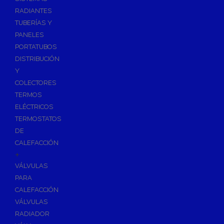
Ósmosis con Depósito
RADIANTES
Recambios de Ósmosis
TUBERÍAS Y
Grifería de Ósmosis
PANELES
PORTATUBOS
Regulación y Dosificación de Agua
DISTRIBUCIÓN
Y
COLECTORES
TERMOS
ELÉCTRICOS
TERMOSTATOS
DE
CALEFACCIÓN
+
VÁLVULAS
PARA
CALEFACCIÓN
VÁLVULAS
RADIADOR