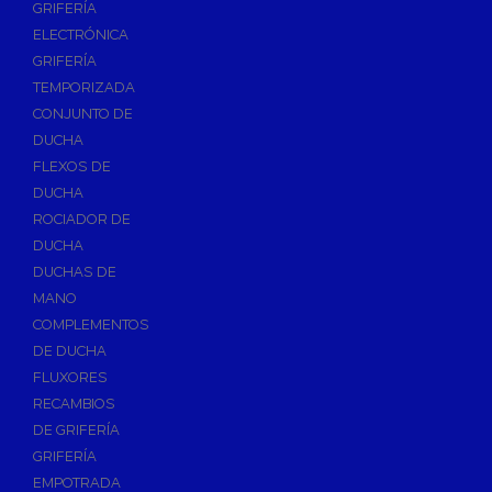
GRIFERÍA
Accesorios y Repuestos de Gas
ELECTRÓNICA
GRIFERÍA
Baterias y Contadores
TEMPORIZADA
Bombas
CONJUNTO DE
Bombas Sumergibles
DUCHA
Bombas de Drenaje y Residual
FLEXOS DE
DUCHA
Bombas de Superficies Horizontal y Vertical
ROCIADOR DE
Canalones Pluviales
DUCHA
Desagües
DUCHAS DE
Válvulas de Desagüe
MANO
COMPLEMENTOS
Válvulas para Platos de Ducha y Bañeras
DE DUCHA
Sifones
FLUXORES
Sumideros y Botes Sifónicos
RECAMBIOS
Accesorios para Desagüe
DE GRIFERÍA
GRIFERÍA
Flotadores y Boyas
EMPOTRADA