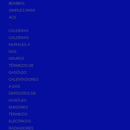
BOMBAS
Skimmers para Piscinas
SIMPLES PARA
Sumideros para Piscinas
ACS
Boquillas para Piscinas
+
CALDERAS
Accesorios para Piscinas
CALDERAS
Productos Químicos para Piscinas
MURALES A
Reguladores de PH
GAS
Antialgas para Piscinas
GRUPOS
Floculante para Piscinas
TÉRMICOS DE
GASÓLEO
Cloro para Piscinas
CALENTADORES
Desinfección de Piscinas sin Cloro
A GAS
Invernaje de Piscinas
DEPÓSITOS DE
Limpiadores de Piscinas
GASÓLEO
Kits Analizadores
EMISORES
Dosificadores
TÉRMICOS
ELÉCTRICOS
Riego, Jardín y Fuentes
RADIADORES