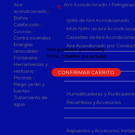
ACTUALMENTE
Aire
Aire Acondicionado / Refrigerac
0
PRODUCTOS EN SU
acondicionado
CARRITO
Aparatos de Aire Acondicionad
ACTUALMENTE 1 PRODUCTO
Baños
Splits de Aire Acondicionado
EN SU CARRITO.
Calefacción
Multi Splits de Aire Acondicion
Cocinas
Cassettes de Aire Acondiciona
Contra incendios
Energías
Aire Acondionado por Conduc
Total productos (iva incluido):
renovables
Herramientas y accesorios de 
TOTAL COMPRA (iva incluido):
Fontanería
Herramientas y
CONTINUAR LA COMPRA
Rejillas y Difusores de Aire Ac
vestuario
CONFIRMAR CARRITO
Sistemas de Regulación de Air
Piscinas
Riego, jardin y
Humificadores y Purificadores
fuentes
Humidificadores y Purificadore
Tratamiento de
Recambios y Accesorios
agua
Fan Coils
Componentes de Instalación pa
Repuestos y Accesorios Instal