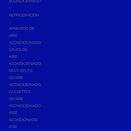
ACONDICIONADO
Inodoros
/
Asientos y Tapas de WC
REFRIGERACIÓN
+
Platos de Ducha
APARATOS DE
Lavabos
AIRE
Bañeras
ACONDICIONADO
Urinarios
SPLITS DE
Bidés
AIRE
ACONDICIONADO
Vertederos Baño
MULTI SPLITS
Sanitarios Suspendidos
DE AIRE
Placas de Accionamiento para Cisternas
ACONDICIONADO
Cisternas Para Inodoros
CASSETTES
Cisternas Empotradas
DE AIRE
ACONDICIONADO
Seguridad en el Baño
AIRE
Wellness
ACONDIONADO
Calefacción y A.C.S
POR