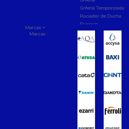
Grifería Temporizada
Rociador de Ducha
Fluxores
Marcas
Mamparas de Baño
Marcas
Muebles de Baño
Recambios para Ciste
Mecanismos
Inodoros
Lavabos
Bidés
Placas de Accionamien
Cisternas
Wellness
Calefacción y A.C.S
Accesorios de Calefacción