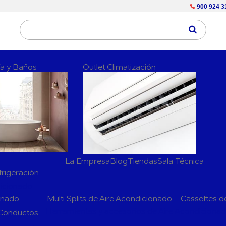
900 924 3
ría y Baños
Outlet Climatización
La Empresa
Blog
Tiendas
Sala Técnica
frigeración
dicionado
ionado
Multi Splits de Aire Acondicionado
Cassettes d
Herramientas y accesorios de Aire Acondiciona
 Conductos