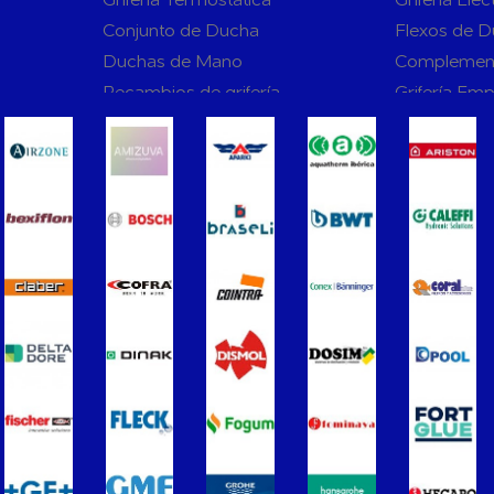
Conjunto de Ducha
Flexos de 
Duchas de Mano
Complemen
Recambios de grifería
Grifería Em
rnas WC
Sanitarios
Asientos y Tapas de WC
Platos de D
Bañeras
Urinarios
Vertederos Baño
Sanitarios 
to para
Cisternas Para Inodoros
Cisternas E
Seguridad en el Baño