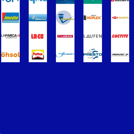
ros
Termometros
s de Radiadores
purgadores y accesorios
Soportes para Radiadores
ador
Acumuladores e Interacumuladore
imples para ACS
Calderas
érmicos de Gasóleo
Calentadores a Gas
Inoxidable Simple
Chimenea Inoxidable Doble
Sistemas Radiantes
ccesorios
ón/Extracción
Tuberías y paneles portatubos
éctricos