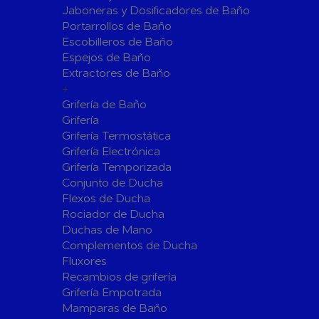
Jaboneras y Dosificadores de Baño
Sistemas de Energía Solar Fotovoltaica
Portarrollos de Baño
Paneles
Inversore
Escobilleros de Baño
Espejos de Baño
Accesorios
Estructur
Extractores de Baño
Fontanería
+
Aislamientos para Tuberías
Grifería de Baño
Accesorios para Instalación de Gas
Grifería
Grifería Termostática
Válvulas para Gas
Accesorio
Grifería Electrónica
Bombas
Grifería Temporizada
Conjunto de Ducha
Bombas Sumergibles
Bombas de
Flexos de Ducha
Rociador de Ducha
Canalones Pluviales
Duchas de Mano
Desagües
Complementos de Ducha
Válvulas de Desagüe
Válvulas 
Fluxores
Bañeras
Recambios de grifería
Grifería Empotrada
Flotadore
Accesorios para Desagüe
Mamparas de Baño