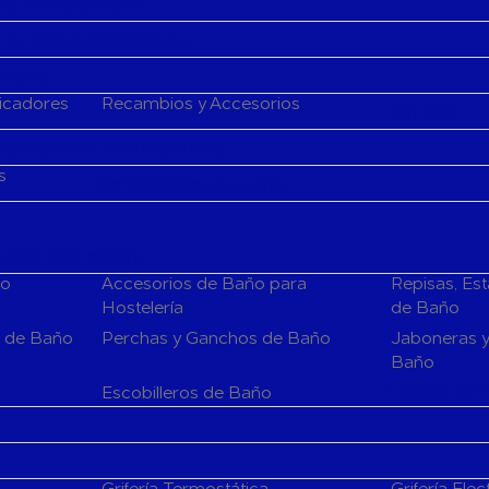
Aire Acondicionado
 de Aire Acondicionado
cadores
ficadores
Recambios y Accesorios
Fan Coils
ción para A. Acondicionado
s
Generadores de ozono
rios para el Baño
ño
Accesorios de Baño para
Repisas, Es
Hostelería
de Baño
s de Baño
Perchas y Ganchos de Baño
Jaboneras y
Baño
Espejos de 
Escobilleros de Baño
Grifería Termostática
Grifería Elec