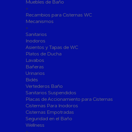
Fijaciones para Fontanería
Muebles de Baño
+
Grupos de Presión
Recambios para Cisternas WC
Sumideros y Gran Evacuación
Mecanismos
+
Tuberías y Accesorios
Sanitarios
Tubos y Accesorios de Cobre y
Tuberías 
Inodoros
Latón
Tubos y A
Asientos y Tapas de WC
Tuberías y Accesorios de
Tuberías 
Platos de Ducha
Polibutileno
Polipropi
Lavabos
Bañeras
Flexos/Conexiones Flexibles
Tubos y A
Urinarios
Válvulas de Fontanería
Bidés
Válvulas de Esfera
Válvulas 
Vertederos Baño
Válvulas de Retención
Electrovál
Sanitarios Suspendidos
Placas de Accionamiento para Cisternas
Válvulas de Contadores
Llaves de
Cisternas Para Inodoros
Calderine
Accesorios de Valvulería
Cisternas Empotradas
Herramientas y Vestuario
Seguridad en el Baño
Adhesivos y Selladores
Wellness
+
Adhesivos Instantaneos
Selladores