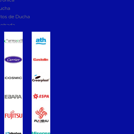
Ducha
tos de Ducha
potrada
ucha
Suspendidos
mpotradas