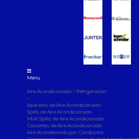
Vasos de Expansión
Manómet
Accesorio
Otros accesorios de calefacción
Tapones, 
para radi
Bombas Circuladoras / Grupos de Bombeo
Bombas de Calefacción
Bombas S
Calderas Murales a Gas
Grupos T
Depósitos de Gasóleo
Emisores Térmicos Eléctricos
Menu
+
Radiadores
Aire Acondicionado / Refrigeración
Salidas de Humos
+
Chimenea Modular de Aluminio
Chimenea 
Aparatos de Aire Acondicionado
Splits de Aire Acondicionado
Evacuación de Calderas
Tubos y A
Multi Splits de Aire Acondicionado
Ventilaci
Cassettes de Aire Acondicionado
Termos El
Distribución y Colectores
Aire Acondionado por Conductos
Termostatos de Calefacción