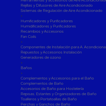
Herramientas y accesorios de Aire Acondicionad
Rejillas y Difusores de Aire Acondicionado
Válvulas para Calefacción
Sistemas de Regulación de Aire Acondicionado
Válvulas Radiador
Válv. Mez
+
Válvulas de Seguridad
Colectore
Humificadores y Purificadores
Humidificadores y Purificadores
Bombas de calor para ACS
Recambios y Accesorios
Cocinas
Fan Coils
Extractores de Cocina
+
Componentes de Instalación para A. Acondicion
Fregaderos
Repuestos y Accesorios Instalación
Grifería de Cocina
Generadores de ozono
Grifería de Fregadero
+
Recambios
Baños
Contra Incendios
+
Accesorios y Grupos Contra Incendios
Complementos y Accesorios para el Baño
Energías Renovables
Complementos de Baño
Accesorios de Baño para Hostelería
Calderas y estufas de biomasa
Repisas, Estantes y Organizadores de Baño
Sistemas de Energía Solar Térmica
Toalleros y Portatoallas de Baño
Estructuras de soporte
Perchas y Ganchos de Baño
Sistemas 