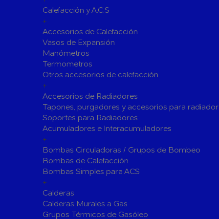
Calefacción y A.C.S
Siliconas
Espumas 
+
Herramientas de Perforación
Accesorios de Calefacción
Herramientas y accesorios de Uso General
Vasos de Expansión
Manómetros
Hachas
Servicio y
Termometros
Vestuario de Protección
Otros accesorios de calefacción
+
Herramientas de Corte
Accesorios de Radiadores
Herramientas de Prensado
Tapones, purgadores y accesorios para radiador
Soportes para Radiadores
Soldadura y Sopletes
Acumuladores e Interacumuladores
Tornilleria y Fijaciones
+
Bombas Circuladoras / Grupos de Bombeo
Herramientas de Lijado y Pulido
Bombas de Calefacción
Baterias Para Herramientas Eléctricas
Bombas Simples para ACS
+
Piscinas
Calderas
Bombas de Piscinas y SPA
Calderas Murales a Gas
Bombas de Piscinas
Cloradores
Grupos Térmicos de Gasóleo