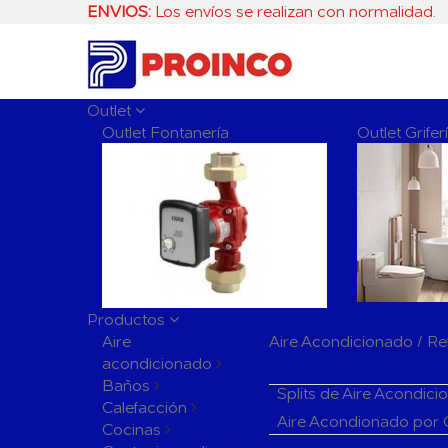
ENVIOS:
Los envíos se realizan con normalidad.
Outlet
Outlet Fontanería
Outlet Grife
Productos
Aire
Aire Acondicionado / Re
acondicionado
Aparatos de Aire Acon
Baños
Splits de Aire Acondic
Calefacción
Aire Acondionado por
Cocinas