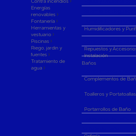
Contra incendios
Rejillas y Difusores de 
Energías
Sistemas de Regulación
renovables
Fontanería
Humificadores y Purifi
Herramientas y
Humidificadores y Puri
vestuario
Piscinas
Componentes de Instala
Riego, jardin y
Repuestos y Accesorio
fuentes
Instalación
Tratamiento de
Baños
agua
Complementos y Acceso
Complementos de Ba
Toalleros y Portatoalla
Portarrollos de Baño
Extractores de Baño
Grifería de Baño
Grifería