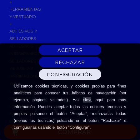
+
HERRAMIENTAS
Y VESTUARIO
+
ADHESIVOS Y
SELLADORES
ADHESIVOS
INSTANTANEOS
SELLADORES
Y MASILLAS
IMPRIMACIONES
Y
Utilizamos cookies técnicas, y cookies propias para fines
LIMPIADORES
analíticos para conocer tus hábitos de navegación (por
SILICONAS
click
ejemplo, páginas visitadas). Haz
, aquí para más
ESPUMAS DE
información. Puedes aceptar todas las cookies técnicas y
EXPANSIÓN
propias pulsando el botón "Aceptar", rechazarlas todas
(menos las técnicas) pulsando en el botón "Rechazar" o
CINTAS
configurarlas usando el botón "Configurar".
ADHESIVAS
COMPRAR
HERRAMIENTAS