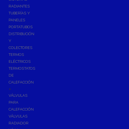
Ósmosis con Depósito
RADIANTES
Recambios de Ósmosis
TUBERÍAS Y
Grifería de Ósmosis
PANELES
PORTATUBOS
Regulación y Dosificación de Agua
DISTRIBUCIÓN
Y
COLECTORES
TERMOS
ELÉCTRICOS
TERMOSTATOS
DE
CALEFACCIÓN
+
VÁLVULAS
PARA
CALEFACCIÓN
VÁLVULAS
RADIADOR