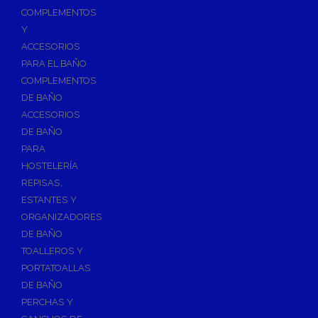
Válvulas para Calefacción
COMPLEMENTOS
Válvulas Radiador
Y
ACCESORIOS
Válv. Mezcladora Termostática
PARA EL BAÑO
Válvulas Motorizadas
COMPLEMENTOS
Válvulas de Seguridad
DE BAÑO
Colectores de Calefacción
ACCESORIOS
DE BAÑO
Bombas de Calor
PARA
Bombas de calor para ACS
HOSTELERÍA
Cocinas
REPISAS,
Extractores de Cocina
ESTANTES Y
ORGANIZADORES
Fregaderos
DE BAÑO
Grifería de Cocina
TOALLEROS Y
Grifería de Fregadero
PORTATOALLAS
DE BAÑO
Recambios de fregadero
PERCHAS Y
Contra Incendios