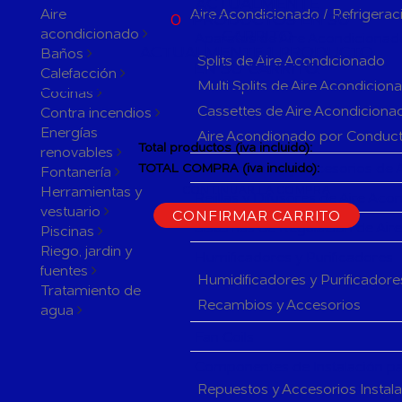
ACTUALMENTE
Aire
Aire Acondicionado / Refrigerac
0
PRODUCTOS EN SU
acondicionado
CARRITO
Aparatos de Aire Acondicionad
ACTUALMENTE 1 PRODUCTO
Baños
Splits de Aire Acondicionado
EN SU CARRITO.
Calefacción
Multi Splits de Aire Acondicion
Cocinas
Cassettes de Aire Acondiciona
Contra incendios
Energías
Aire Acondionado por Conduc
Total productos (iva incluido):
renovables
Herramientas y accesorios de 
TOTAL COMPRA (iva incluido):
Fontanería
Herramientas y
CONTINUAR LA COMPRA
Rejillas y Difusores de Aire Ac
vestuario
CONFIRMAR CARRITO
Sistemas de Regulación de Air
Piscinas
Riego, jardin y
Humificadores y Purificadores
fuentes
Humidificadores y Purificadore
Tratamiento de
Recambios y Accesorios
agua
Fan Coils
Componentes de Instalación pa
Repuestos y Accesorios Instal