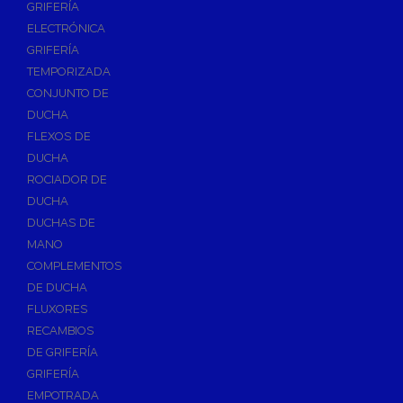
GRIFERÍA
Accesorios y Repuestos de Gas
ELECTRÓNICA
GRIFERÍA
Baterias y Contadores
TEMPORIZADA
Bombas
CONJUNTO DE
Bombas Sumergibles
DUCHA
Bombas de Drenaje y Residual
FLEXOS DE
DUCHA
Bombas de Superficies Horizontal y Vertical
ROCIADOR DE
Canalones Pluviales
DUCHA
Desagües
DUCHAS DE
Válvulas de Desagüe
MANO
COMPLEMENTOS
Válvulas para Platos de Ducha y Bañeras
DE DUCHA
Sifones
FLUXORES
Sumideros y Botes Sifónicos
RECAMBIOS
Accesorios para Desagüe
DE GRIFERÍA
GRIFERÍA
Flotadores y Boyas
EMPOTRADA