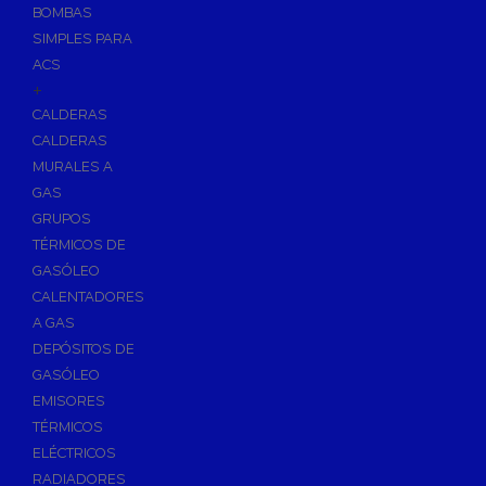
BOMBAS
Skimmers para Piscinas
SIMPLES PARA
Sumideros para Piscinas
ACS
Boquillas para Piscinas
+
CALDERAS
Accesorios para Piscinas
CALDERAS
Productos Químicos para Piscinas
MURALES A
Reguladores de PH
GAS
Antialgas para Piscinas
GRUPOS
Floculante para Piscinas
TÉRMICOS DE
GASÓLEO
Cloro para Piscinas
CALENTADORES
Desinfección de Piscinas sin Cloro
A GAS
Invernaje de Piscinas
DEPÓSITOS DE
Limpiadores de Piscinas
GASÓLEO
Kits Analizadores
EMISORES
Dosificadores
TÉRMICOS
ELÉCTRICOS
Riego, Jardín y Fuentes
RADIADORES