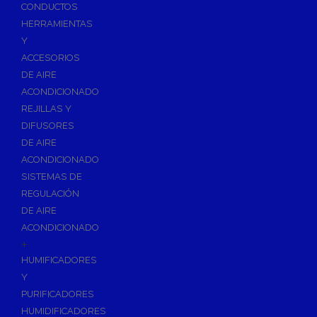
Accesorios de Calefacción
CONDUCTOS
Vasos de Expansión
HERRAMIENTAS
Y
Manómetros
ACCESORIOS
Termometros
DE AIRE
Otros accesorios de calefacción
ACONDICIONADO
Accesorios de Radiadores
REJILLAS Y
Tapones, purgadores y accesorios para radiador
DIFUSORES
DE AIRE
Soportes para Radiadores
ACONDICIONADO
Acumuladores e Interacumuladores
SISTEMAS DE
REGULACIÓN
Bombas Circuladoras / Grupos de Bombeo
DE AIRE
Bombas de Calefacción
ACONDICIONADO
Bombas Simples para ACS
+
Calderas
HUMIFICADORES
Calderas Murales a Gas
Y
PURIFICADORES
Grupos Térmicos de Gasóleo
HUMIDIFICADORES