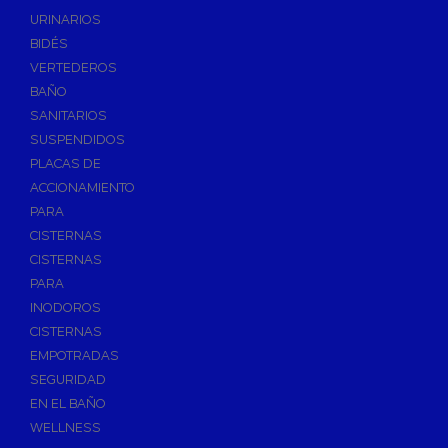
Válvulas de Fontanería
URINARIOS
Válvulas de Esfera
BIDÉS
Válvulas de Escuadra y Lavadora
VERTEDEROS
Válvulas Reductoras de Presión
BAÑO
Válvulas de Retención
SANITARIOS
Electroválvulas
SUSPENDIDOS
PLACAS DE
Válvulas de Compuerta
ACCIONAMIENTO
Válvulas de Contadores
PARA
Llaves de Paso
CISTERNAS
Válvulas de Mariposa
CISTERNAS
Accesorios de Valvulería
PARA
INODOROS
Calderines
CISTERNAS
Herramientas y Vestuario
EMPOTRADAS
Adhesivos y Selladores
SEGURIDAD
Adhesivos Instantaneos
EN EL BAÑO
Selladores y Masillas
WELLNESS