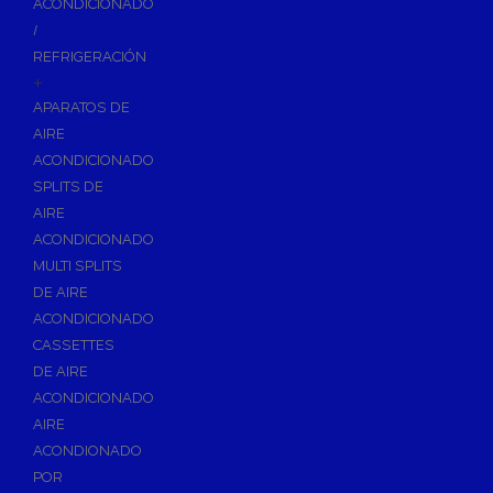
ACONDICIONADO
Inodoros
/
Asientos y Tapas de WC
REFRIGERACIÓN
+
Platos de Ducha
APARATOS DE
Lavabos
AIRE
Bañeras
ACONDICIONADO
Urinarios
SPLITS DE
Bidés
AIRE
ACONDICIONADO
Vertederos Baño
MULTI SPLITS
Sanitarios Suspendidos
DE AIRE
Placas de Accionamiento para Cisternas
ACONDICIONADO
Cisternas Para Inodoros
CASSETTES
Cisternas Empotradas
DE AIRE
ACONDICIONADO
Seguridad en el Baño
AIRE
Wellness
ACONDIONADO
Calefacción y A.C.S
POR