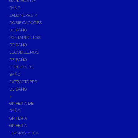
GANCHOS DE
Accesorios y Grupos Contra Incendios
BAÑO
Energías Renovables
JABONERAS Y
Calderas y estufas de biomasa
DOSIFICADORES
DE BAÑO
Sistemas de Energía Solar Térmica
PORTARROLLOS
Estructuras de soporte
DE BAÑO
Sistemas de Aerotermia
ESCOBILLEROS
Sistemas de Energía Solar Fotovoltaica
DE BAÑO
ESPEJOS DE
Paneles
BAÑO
Inversores
EXTRACTORES
Baterías
DE BAÑO
Accesorios
+
Estructuras
GRIFERÍA DE
BAÑO
Fontanería
GRIFERÍA
Aislamientos para Tuberías
GRIFERÍA
Accesorios para Instalación de Gas
TERMOSTÁTICA
Válvulas para Gas