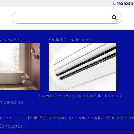
900 924 3
ría y Baños
Outlet Climatización
La Empresa
Blog
Tiendas
Sala Técnica
frigeración
dicionado
ionado
Multi Splits de Aire Acondicionado
Cassettes d
Herramientas y accesorios de Aire Acondiciona
 Conductos