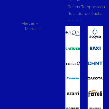
Grifería Temporizada
Rociador de Ducha
Fluxores
Marcas
Mamparas de Baño
Marcas
Muebles de Baño
Recambios para Ciste
Mecanismos
Inodoros
Lavabos
Bidés
Placas de Accionamien
Cisternas
Wellness
Calefacción y A.C.S
Accesorios de Calefacción