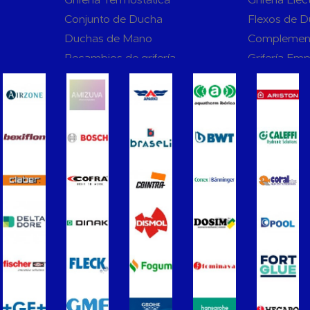
Conjunto de Ducha
Flexos de 
Duchas de Mano
Complemen
Recambios de grifería
Grifería Em
rnas WC
Sanitarios
Asientos y Tapas de WC
Platos de D
Bañeras
Urinarios
Vertederos Baño
Sanitarios 
to para
Cisternas Para Inodoros
Cisternas E
Seguridad en el Baño