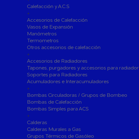
Calefacción y A.C.S
Siliconas
Espumas 
+
Herramientas de Perforación
Accesorios de Calefacción
Herramientas y accesorios de Uso General
Vasos de Expansión
Manómetros
Hachas
Servicio y
Termometros
Vestuario de Protección
Otros accesorios de calefacción
+
Herramientas de Corte
Accesorios de Radiadores
Herramientas de Prensado
Tapones, purgadores y accesorios para radiador
Soportes para Radiadores
Soldadura y Sopletes
Acumuladores e Interacumuladores
Tornilleria y Fijaciones
+
Bombas Circuladoras / Grupos de Bombeo
Herramientas de Lijado y Pulido
Bombas de Calefacción
Baterias Para Herramientas Eléctricas
Bombas Simples para ACS
+
Piscinas
Calderas
Bombas de Piscinas y SPA
Calderas Murales a Gas
Bombas de Piscinas
Cloradores
Grupos Térmicos de Gasóleo