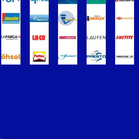
ros
Termometros
s de Radiadores
purgadores y accesorios
Soportes para Radiadores
ador
Acumuladores e Interacumuladore
imples para ACS
Calderas
érmicos de Gasóleo
Calentadores a Gas
Inoxidable Simple
Chimenea Inoxidable Doble
Sistemas Radiantes
ccesorios
ón/Extracción
Tuberías y paneles portatubos
éctricos