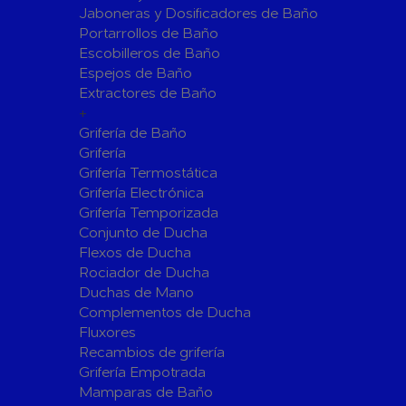
Jaboneras y Dosificadores de Baño
Sistemas de Energía Solar Fotovoltaica
Portarrollos de Baño
Paneles
Inversore
Escobilleros de Baño
Espejos de Baño
Accesorios
Estructur
Extractores de Baño
Fontanería
+
Aislamientos para Tuberías
Grifería de Baño
Accesorios para Instalación de Gas
Grifería
Grifería Termostática
Válvulas para Gas
Accesorio
Grifería Electrónica
Bombas
Grifería Temporizada
Conjunto de Ducha
Bombas Sumergibles
Bombas de
Flexos de Ducha
Rociador de Ducha
Canalones Pluviales
Duchas de Mano
Desagües
Complementos de Ducha
Válvulas de Desagüe
Válvulas 
Fluxores
Bañeras
Recambios de grifería
Grifería Empotrada
Flotadore
Accesorios para Desagüe
Mamparas de Baño