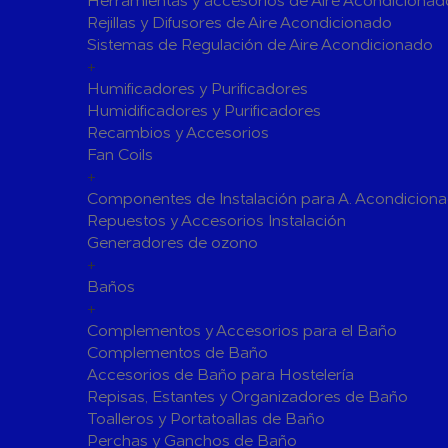
Herramientas y accesorios de Aire Acondicionad
Rejillas y Difusores de Aire Acondicionado
Válvulas para Calefacción
Sistemas de Regulación de Aire Acondicionado
Válvulas Radiador
Válv. Mez
+
Válvulas de Seguridad
Colectore
Humificadores y Purificadores
Humidificadores y Purificadores
Bombas de calor para ACS
Recambios y Accesorios
Cocinas
Fan Coils
Extractores de Cocina
+
Componentes de Instalación para A. Acondicion
Fregaderos
Repuestos y Accesorios Instalación
Grifería de Cocina
Generadores de ozono
Grifería de Fregadero
+
Recambios
Baños
Contra Incendios
+
Accesorios y Grupos Contra Incendios
Complementos y Accesorios para el Baño
Energías Renovables
Complementos de Baño
Accesorios de Baño para Hostelería
Calderas y estufas de biomasa
Repisas, Estantes y Organizadores de Baño
Sistemas de Energía Solar Térmica
Toalleros y Portatoallas de Baño
Estructuras de soporte
Perchas y Ganchos de Baño
Sistemas 