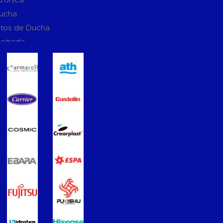
Ducha
tos de Ducha
potrada
ucha
Suspendidos
mpotradas