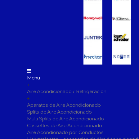
Vasos de Expansión
Manómet
Accesorio
Otros accesorios de calefacción
Tapones, 
para radi
Bombas Circuladoras / Grupos de Bombeo
Bombas de Calefacción
Bombas S
Calderas Murales a Gas
Grupos T
Depósitos de Gasóleo
Emisores Térmicos Eléctricos
Menu
+
Radiadores
Aire Acondicionado / Refrigeración
Salidas de Humos
+
Chimenea Modular de Aluminio
Chimenea 
Aparatos de Aire Acondicionado
Splits de Aire Acondicionado
Evacuación de Calderas
Tubos y A
Multi Splits de Aire Acondicionado
Ventilaci
Cassettes de Aire Acondicionado
Termos El
Distribución y Colectores
Aire Acondionado por Conductos
Termostatos de Calefacción