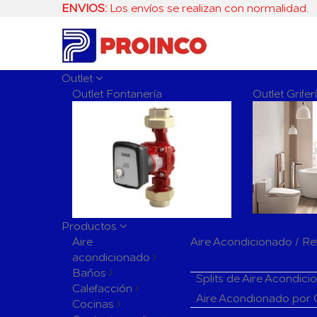
ENVIOS:
Los envíos se realizan con normalidad.
Outlet
Outlet Fontanería
Outlet Grife
Productos
Aire
Aire Acondicionado / Re
acondicionado
Aparatos de Aire Acon
Baños
Splits de Aire Acondic
Calefacción
Aire Acondionado por
Cocinas