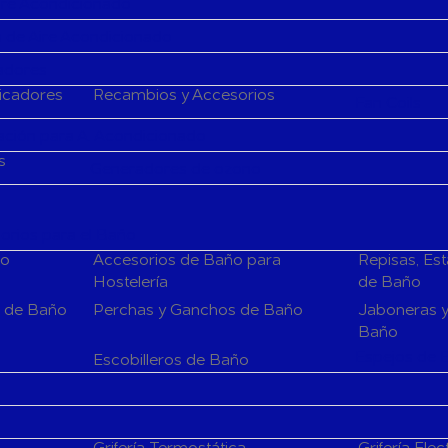
Aire Acondicionado
 de Aire Acondicionado
cadores
ficadores
Recambios y Accesorios
Fan Coils
ción para A. Acondicionado
s
Generadores de ozono
rios para el Baño
ño
Accesorios de Baño para
Repisas, Es
Hostelería
de Baño
s de Baño
Perchas y Ganchos de Baño
Jaboneras y
Baño
Espejos de 
Escobilleros de Baño
Grifería Termostática
Grifería Elec