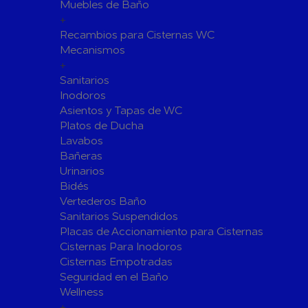
Fijaciones para Fontanería
Muebles de Baño
+
Grupos de Presión
Recambios para Cisternas WC
Sumideros y Gran Evacuación
Mecanismos
+
Tuberías y Accesorios
Sanitarios
Tubos y Accesorios de Cobre y
Tuberías 
Inodoros
Latón
Tubos y A
Asientos y Tapas de WC
Tuberías y Accesorios de
Tuberías 
Platos de Ducha
Polibutileno
Polipropi
Lavabos
Bañeras
Flexos/Conexiones Flexibles
Tubos y A
Urinarios
Válvulas de Fontanería
Bidés
Válvulas de Esfera
Válvulas 
Vertederos Baño
Válvulas de Retención
Electrovál
Sanitarios Suspendidos
Placas de Accionamiento para Cisternas
Válvulas de Contadores
Llaves de
Cisternas Para Inodoros
Calderine
Accesorios de Valvulería
Cisternas Empotradas
Herramientas y Vestuario
Seguridad en el Baño
Adhesivos y Selladores
Wellness
+
Adhesivos Instantaneos
Selladores