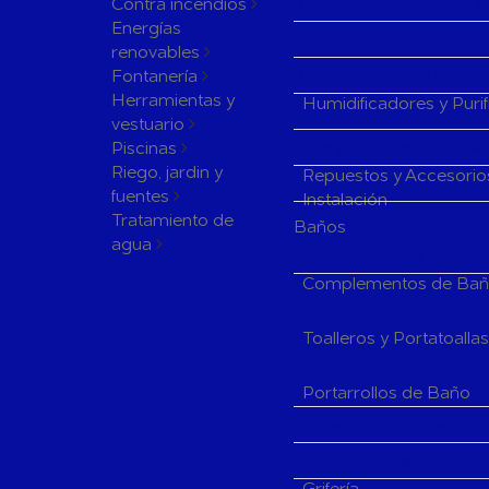
Contra incendios
Rejillas y Difusores de 
Energías
Sistemas de Regulación
renovables
Fontanería
Humificadores y Purifi
Herramientas y
Humidificadores y Puri
vestuario
Piscinas
Componentes de Instala
Riego, jardin y
Repuestos y Accesorio
fuentes
Instalación
Tratamiento de
Baños
agua
Complementos y Acceso
Complementos de Ba
Toalleros y Portatoalla
Portarrollos de Baño
Extractores de Baño
Grifería de Baño
Grifería