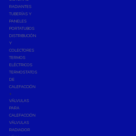
Ósmosis con Depósito
RADIANTES
Recambios de Ósmosis
TUBERÍAS Y
Grifería de Ósmosis
PANELES
PORTATUBOS
Regulación y Dosificación de Agua
DISTRIBUCIÓN
Y
COLECTORES
TERMOS
ELÉCTRICOS
TERMOSTATOS
DE
CALEFACCIÓN
+
VÁLVULAS
PARA
CALEFACCIÓN
VÁLVULAS
RADIADOR