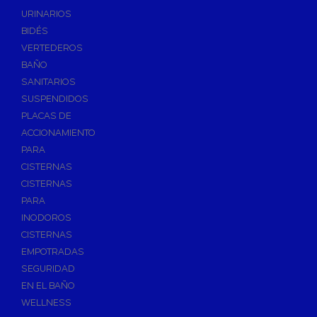
Válvulas de Fontanería
URINARIOS
Válvulas de Esfera
BIDÉS
Válvulas de Escuadra y Lavadora
VERTEDEROS
Válvulas Reductoras de Presión
BAÑO
Válvulas de Retención
SANITARIOS
Electroválvulas
SUSPENDIDOS
PLACAS DE
Válvulas de Compuerta
ACCIONAMIENTO
Válvulas de Contadores
PARA
Llaves de Paso
CISTERNAS
Válvulas de Mariposa
CISTERNAS
Accesorios de Valvulería
PARA
INODOROS
Calderines
CISTERNAS
Herramientas y Vestuario
EMPOTRADAS
Adhesivos y Selladores
SEGURIDAD
Adhesivos Instantaneos
EN EL BAÑO
Selladores y Masillas
WELLNESS