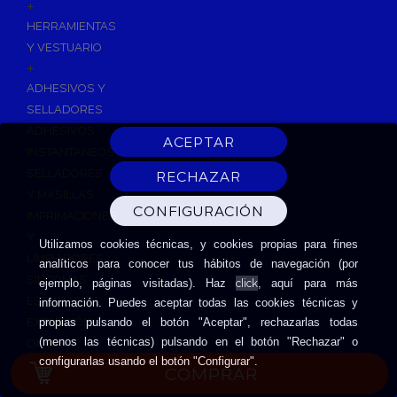
+
HERRAMIENTAS
Y VESTUARIO
+
ADHESIVOS Y
SELLADORES
ADHESIVOS
INSTANTANEOS
SELLADORES
Y MASILLAS
IMPRIMACIONES
Y
Utilizamos cookies técnicas, y cookies propias para fines
LIMPIADORES
analíticos para conocer tus hábitos de navegación (por
SILICONAS
click
ejemplo, páginas visitadas). Haz
, aquí para más
ESPUMAS DE
información. Puedes aceptar todas las cookies técnicas y
EXPANSIÓN
propias pulsando el botón "Aceptar", rechazarlas todas
(menos las técnicas) pulsando en el botón "Rechazar" o
CINTAS
configurarlas usando el botón "Configurar".
ADHESIVAS
COMPRAR
HERRAMIENTAS