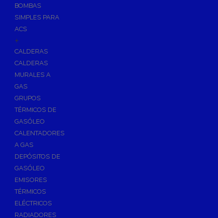
BOMBAS
Skimmers para Piscinas
SIMPLES PARA
Sumideros para Piscinas
ACS
Boquillas para Piscinas
+
CALDERAS
Accesorios para Piscinas
CALDERAS
Productos Químicos para Piscinas
MURALES A
Reguladores de PH
GAS
Antialgas para Piscinas
GRUPOS
Floculante para Piscinas
TÉRMICOS DE
GASÓLEO
Cloro para Piscinas
CALENTADORES
Desinfección de Piscinas sin Cloro
A GAS
Invernaje de Piscinas
DEPÓSITOS DE
Limpiadores de Piscinas
GASÓLEO
Kits Analizadores
EMISORES
Dosificadores
TÉRMICOS
ELÉCTRICOS
Riego, Jardín y Fuentes
RADIADORES