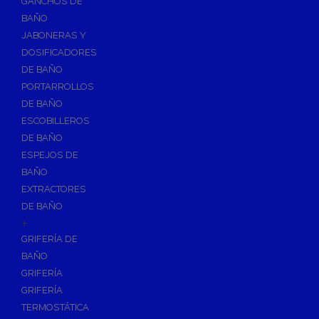
GANCHOS DE
Accesorios y Grupos Contra Incendios
BAÑO
Energías Renovables
JABONERAS Y
Calderas y estufas de biomasa
DOSIFICADORES
DE BAÑO
Sistemas de Energía Solar Térmica
PORTARROLLOS
Estructuras de soporte
DE BAÑO
Sistemas de Aerotermia
ESCOBILLEROS
Sistemas de Energía Solar Fotovoltaica
DE BAÑO
ESPEJOS DE
Paneles
BAÑO
Inversores
EXTRACTORES
Baterías
DE BAÑO
Accesorios
+
Estructuras
GRIFERÍA DE
BAÑO
Fontanería
GRIFERÍA
Aislamientos para Tuberías
GRIFERÍA
Accesorios para Instalación de Gas
TERMOSTÁTICA
Válvulas para Gas