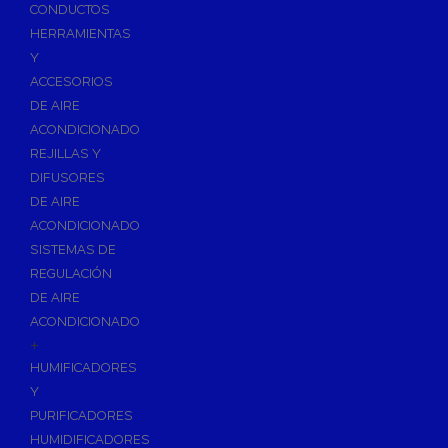
Accesorios de Calefacción
CONDUCTOS
Vasos de Expansión
HERRAMIENTAS
Y
Manómetros
ACCESORIOS
Termometros
DE AIRE
Otros accesorios de calefacción
ACONDICIONADO
Accesorios de Radiadores
REJILLAS Y
Tapones, purgadores y accesorios para radiador
DIFUSORES
DE AIRE
Soportes para Radiadores
ACONDICIONADO
Acumuladores e Interacumuladores
SISTEMAS DE
REGULACIÓN
Bombas Circuladoras / Grupos de Bombeo
DE AIRE
Bombas de Calefacción
ACONDICIONADO
Bombas Simples para ACS
+
Calderas
HUMIFICADORES
Calderas Murales a Gas
Y
PURIFICADORES
Grupos Térmicos de Gasóleo
HUMIDIFICADORES