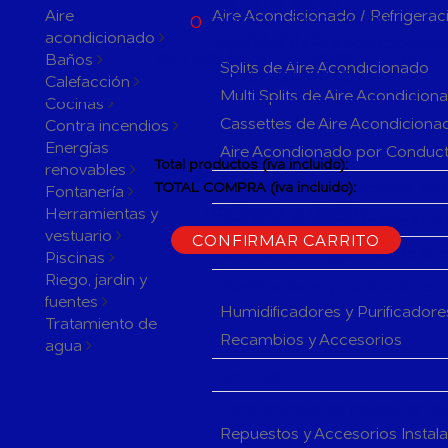
ACTUALMENTE
Aire
Aire Acondicionado / Refrigerac
0
PRODUCTOS EN SU
acondicionado
CARRITO
Aparatos de Aire Acondicionad
ACTUALMENTE 1 PRODUCTO
Baños
Splits de Aire Acondicionado
EN SU CARRITO.
Calefacción
Multi Splits de Aire Acondicion
Cocinas
Cassettes de Aire Acondiciona
Contra incendios
Energías
Aire Acondionado por Conduc
Total productos (iva incluido):
renovables
Herramientas y accesorios de 
TOTAL COMPRA (iva incluido):
Fontanería
Herramientas y
CONTINUAR LA COMPRA
Rejillas y Difusores de Aire Ac
vestuario
CONFIRMAR CARRITO
Sistemas de Regulación de Air
Piscinas
Riego, jardin y
Humificadores y Purificadores
fuentes
Humidificadores y Purificadore
Tratamiento de
Recambios y Accesorios
agua
Fan Coils
Componentes de Instalación pa
Repuestos y Accesorios Instal