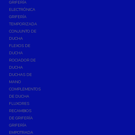
GRIFERÍA
Accesorios y Repuestos de Gas
ELECTRÓNICA
GRIFERÍA
Baterias y Contadores
TEMPORIZADA
Bombas
CONJUNTO DE
Bombas Sumergibles
DUCHA
Bombas de Drenaje y Residual
FLEXOS DE
DUCHA
Bombas de Superficies Horizontal y Vertical
ROCIADOR DE
Canalones Pluviales
DUCHA
Desagües
DUCHAS DE
Válvulas de Desagüe
MANO
COMPLEMENTOS
Válvulas para Platos de Ducha y Bañeras
DE DUCHA
Sifones
FLUXORES
Sumideros y Botes Sifónicos
RECAMBIOS
Accesorios para Desagüe
DE GRIFERÍA
GRIFERÍA
Flotadores y Boyas
EMPOTRADA