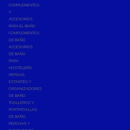
Válvulas para Calefacción
COMPLEMENTOS
Válvulas Radiador
Y
ACCESORIOS
Válv. Mezcladora Termostática
PARA EL BAÑO
Válvulas Motorizadas
COMPLEMENTOS
Válvulas de Seguridad
DE BAÑO
Colectores de Calefacción
ACCESORIOS
DE BAÑO
Bombas de Calor
PARA
Bombas de calor para ACS
HOSTELERÍA
Cocinas
REPISAS,
Extractores de Cocina
ESTANTES Y
ORGANIZADORES
Fregaderos
DE BAÑO
Grifería de Cocina
TOALLEROS Y
Grifería de Fregadero
PORTATOALLAS
DE BAÑO
Recambios de fregadero
PERCHAS Y
Contra Incendios