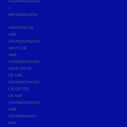
ACONDICIONADO
Inodoros
/
Asientos y Tapas de WC
REFRIGERACIÓN
+
Platos de Ducha
APARATOS DE
Lavabos
AIRE
Bañeras
ACONDICIONADO
Urinarios
SPLITS DE
Bidés
AIRE
ACONDICIONADO
Vertederos Baño
MULTI SPLITS
Sanitarios Suspendidos
DE AIRE
Placas de Accionamiento para Cisternas
ACONDICIONADO
Cisternas Para Inodoros
CASSETTES
Cisternas Empotradas
DE AIRE
ACONDICIONADO
Seguridad en el Baño
AIRE
Wellness
ACONDIONADO
Calefacción y A.C.S
POR