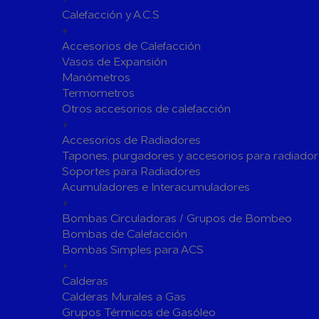
Calefacción y A.C.S
Siliconas
Espumas 
+
Herramientas de Perforación
Accesorios de Calefacción
Herramientas y accesorios de Uso General
Vasos de Expansión
Manómetros
Hachas
Servicio y
Termometros
Vestuario de Protección
Otros accesorios de calefacción
+
Herramientas de Corte
Accesorios de Radiadores
Herramientas de Prensado
Tapones, purgadores y accesorios para radiador
Soportes para Radiadores
Soldadura y Sopletes
Acumuladores e Interacumuladores
Tornilleria y Fijaciones
+
Bombas Circuladoras / Grupos de Bombeo
Herramientas de Lijado y Pulido
Bombas de Calefacción
Baterias Para Herramientas Eléctricas
Bombas Simples para ACS
+
Piscinas
Calderas
Bombas de Piscinas y SPA
Calderas Murales a Gas
Bombas de Piscinas
Cloradores
Grupos Térmicos de Gasóleo