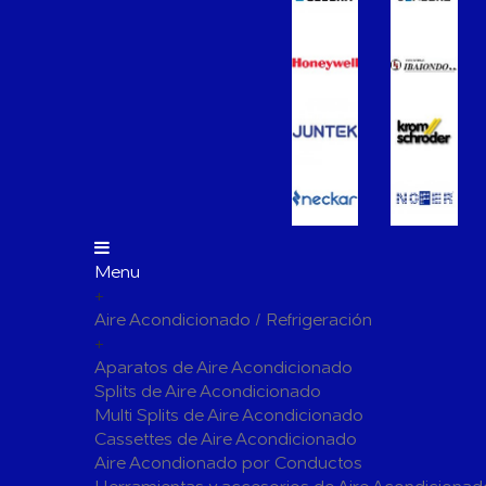
Vasos de Expansión
Manómet
Accesorio
Otros accesorios de calefacción
Tapones, 
para radi
Bombas Circuladoras / Grupos de Bombeo
Bombas de Calefacción
Bombas S
Calderas Murales a Gas
Grupos T
Depósitos de Gasóleo
Emisores Térmicos Eléctricos
Menu
+
Radiadores
Aire Acondicionado / Refrigeración
Salidas de Humos
+
Chimenea Modular de Aluminio
Chimenea 
Aparatos de Aire Acondicionado
Splits de Aire Acondicionado
Evacuación de Calderas
Tubos y A
Multi Splits de Aire Acondicionado
Ventilaci
Cassettes de Aire Acondicionado
Termos El
Distribución y Colectores
Aire Acondionado por Conductos
Termostatos de Calefacción