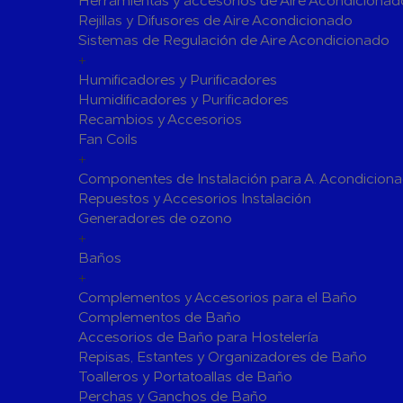
Herramientas y accesorios de Aire Acondicionad
Rejillas y Difusores de Aire Acondicionado
Válvulas para Calefacción
Sistemas de Regulación de Aire Acondicionado
Válvulas Radiador
Válv. Mez
+
Válvulas de Seguridad
Colectore
Humificadores y Purificadores
Humidificadores y Purificadores
Bombas de calor para ACS
Recambios y Accesorios
Cocinas
Fan Coils
Extractores de Cocina
+
Componentes de Instalación para A. Acondicion
Fregaderos
Repuestos y Accesorios Instalación
Grifería de Cocina
Generadores de ozono
Grifería de Fregadero
+
Recambios
Baños
Contra Incendios
+
Accesorios y Grupos Contra Incendios
Complementos y Accesorios para el Baño
Energías Renovables
Complementos de Baño
Accesorios de Baño para Hostelería
Calderas y estufas de biomasa
Repisas, Estantes y Organizadores de Baño
Sistemas de Energía Solar Térmica
Toalleros y Portatoallas de Baño
Estructuras de soporte
Perchas y Ganchos de Baño
Sistemas 