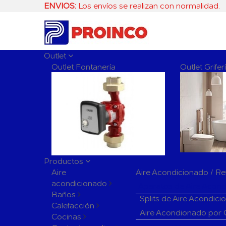
ENVIOS:
Los envíos se realizan con normalidad.
Outlet
Outlet Fontanería
Outlet Grife
Productos
Aire
Aire Acondicionado / Re
acondicionado
Aparatos de Aire Acon
Baños
Splits de Aire Acondic
Calefacción
Aire Acondionado por
Cocinas