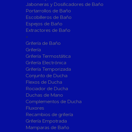
Jaboneras y Dosificadores de Baño
Sistemas de Energía Solar Fotovoltaica
Portarrollos de Baño
Paneles
Inversore
Escobilleros de Baño
Espejos de Baño
Accesorios
Estructur
Extractores de Baño
Fontanería
+
Aislamientos para Tuberías
Grifería de Baño
Accesorios para Instalación de Gas
Grifería
Grifería Termostática
Válvulas para Gas
Accesorio
Grifería Electrónica
Bombas
Grifería Temporizada
Conjunto de Ducha
Bombas Sumergibles
Bombas de
Flexos de Ducha
Rociador de Ducha
Canalones Pluviales
Duchas de Mano
Desagües
Complementos de Ducha
Válvulas de Desagüe
Válvulas 
Fluxores
Bañeras
Recambios de grifería
Grifería Empotrada
Flotadore
Accesorios para Desagüe
Mamparas de Baño