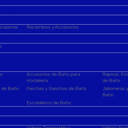
Aire Acondicionado
 de Aire Acondicionado
cadores
ficadores
Recambios y Accesorios
Fan Coils
ción para A. Acondicionado
s
Generadores de ozono
rios para el Baño
ño
Accesorios de Baño para
Repisas, Es
Hostelería
de Baño
s de Baño
Perchas y Ganchos de Baño
Jaboneras y
Baño
Espejos de 
Escobilleros de Baño
Grifería Termostática
Grifería Elec