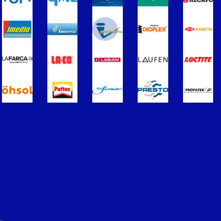
ros
Termometros
s de Radiadores
purgadores y accesorios
Soportes para Radiadores
ador
Acumuladores e Interacumuladore
imples para ACS
Calderas
érmicos de Gasóleo
Calentadores a Gas
Inoxidable Simple
Chimenea Inoxidable Doble
Sistemas Radiantes
ccesorios
ón/Extracción
Tuberías y paneles portatubos
éctricos