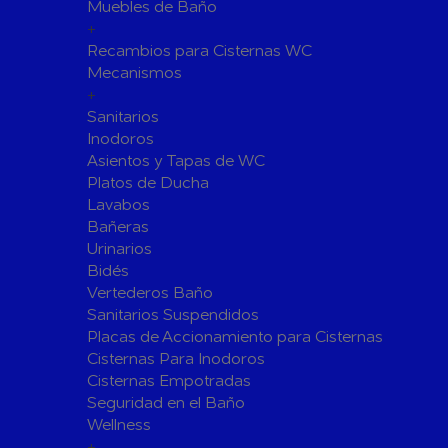
Fijaciones para Fontanería
Muebles de Baño
+
Grupos de Presión
Recambios para Cisternas WC
Sumideros y Gran Evacuación
Mecanismos
+
Tuberías y Accesorios
Sanitarios
Tubos y Accesorios de Cobre y
Tuberías 
Inodoros
Latón
Tubos y A
Asientos y Tapas de WC
Tuberías y Accesorios de
Tuberías 
Platos de Ducha
Polibutileno
Polipropi
Lavabos
Bañeras
Flexos/Conexiones Flexibles
Tubos y A
Urinarios
Válvulas de Fontanería
Bidés
Válvulas de Esfera
Válvulas 
Vertederos Baño
Válvulas de Retención
Electrovál
Sanitarios Suspendidos
Placas de Accionamiento para Cisternas
Válvulas de Contadores
Llaves de
Cisternas Para Inodoros
Calderine
Accesorios de Valvulería
Cisternas Empotradas
Herramientas y Vestuario
Seguridad en el Baño
Adhesivos y Selladores
Wellness
+
Adhesivos Instantaneos
Selladores