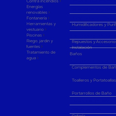
Contra incendios
Rejillas y Difusores de 
Energías
Sistemas de Regulación
renovables
Fontanería
Humificadores y Purifi
Herramientas y
Humidificadores y Puri
vestuario
Piscinas
Componentes de Instala
Riego, jardin y
Repuestos y Accesorio
fuentes
Instalación
Tratamiento de
Baños
agua
Complementos y Acceso
Complementos de Ba
Toalleros y Portatoalla
Portarrollos de Baño
Extractores de Baño
Grifería de Baño
Grifería