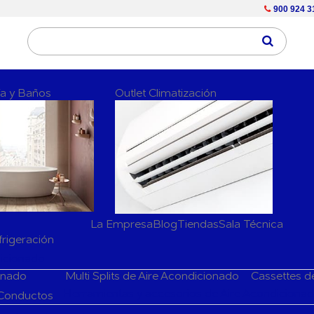
900 924 3
ría y Baños
Outlet Climatización
La Empresa
Blog
Tiendas
Sala Técnica
frigeración
dicionado
ionado
Multi Splits de Aire Acondicionado
Cassettes d
Herramientas y accesorios de Aire Acondiciona
 Conductos