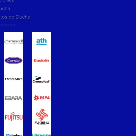
Ducha
tos de Ducha
potrada
ucha
Suspendidos
mpotradas