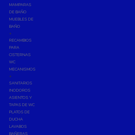
Fijaciones para Fontanería
MAMPARAS
Grupos de Presión
DE BAÑO
MUEBLES DE
Sumideros y Gran Evacuación
BAÑO
Tuberías y Accesorios
+
Tubos y Accesorios de Cobre y Latón
RECAMBIOS
Tuberías y Accesorios de PVC
PARA
CISTERNAS
Tubos y Accesorios Multicapa
WC
Tubos y Accesorios Polietileno
MECANISMOS
Tuberías y Accesorios PEX/AL/PEX
+
Tuberías y Accesorios de Polibutileno
SANITARIOS
Tuberías y Accesorios de PPR Polipropileno
INODOROS
Tubos y Accesorios de Hierro Galvanizado/Negro
ASIENTOS Y
TAPAS DE WC
Flexos/Conexiones Flexibles
PLATOS DE
Tubos y Accesorios de Acero
DUCHA
Trituradores Sanitarios
LAVABOS
BAÑERAS