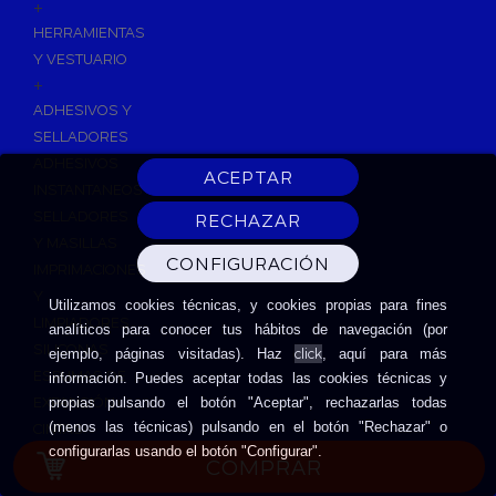
+
HERRAMIENTAS
Y VESTUARIO
+
ADHESIVOS Y
SELLADORES
ADHESIVOS
INSTANTANEOS
SELLADORES
Y MASILLAS
IMPRIMACIONES
Y
Utilizamos cookies técnicas, y cookies propias para fines
LIMPIADORES
analíticos para conocer tus hábitos de navegación (por
SILICONAS
click
ejemplo, páginas visitadas). Haz
, aquí para más
ESPUMAS DE
información. Puedes aceptar todas las cookies técnicas y
EXPANSIÓN
propias pulsando el botón "Aceptar", rechazarlas todas
(menos las técnicas) pulsando en el botón "Rechazar" o
CINTAS
configurarlas usando el botón "Configurar".
ADHESIVAS
COMPRAR
HERRAMIENTAS