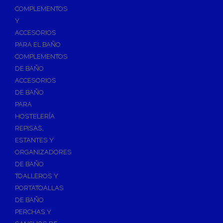
Válvulas para Calefacción
COMPLEMENTOS
Válvulas Radiador
Y
ACCESORIOS
Válv. Mezcladora Termostática
PARA EL BAÑO
Válvulas Motorizadas
COMPLEMENTOS
Válvulas de Seguridad
DE BAÑO
Colectores de Calefacción
ACCESORIOS
DE BAÑO
Bombas de Calor
PARA
Bombas de calor para ACS
HOSTELERÍA
Cocinas
REPISAS,
Extractores de Cocina
ESTANTES Y
ORGANIZADORES
Fregaderos
DE BAÑO
Grifería de Cocina
TOALLEROS Y
Grifería de Fregadero
PORTATOALLAS
DE BAÑO
Recambios de fregadero
PERCHAS Y
Contra Incendios