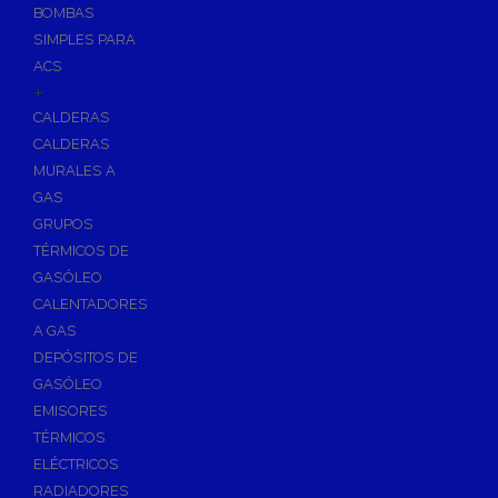
BOMBAS
Skimmers para Piscinas
SIMPLES PARA
Sumideros para Piscinas
ACS
Boquillas para Piscinas
+
CALDERAS
Accesorios para Piscinas
CALDERAS
Productos Químicos para Piscinas
MURALES A
Reguladores de PH
GAS
Antialgas para Piscinas
GRUPOS
Floculante para Piscinas
TÉRMICOS DE
GASÓLEO
Cloro para Piscinas
CALENTADORES
Desinfección de Piscinas sin Cloro
A GAS
Invernaje de Piscinas
DEPÓSITOS DE
Limpiadores de Piscinas
GASÓLEO
Kits Analizadores
EMISORES
Dosificadores
TÉRMICOS
ELÉCTRICOS
Riego, Jardín y Fuentes
RADIADORES