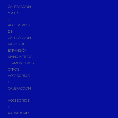
+
Imprimaciones y Limpiadores
CALEFACCIÓN
Siliconas
Y A.C.S
Espumas de Expansión
+
Cintas Adhesivas
ACCESORIOS
DE
Herramientas de Perforación
CALEFACCIÓN
Herramientas y accesorios de Uso General
VASOS DE
Hachas
EXPANSIÓN
Servicio y Mantenimiento de Tuberias
MANÓMETROS
TERMOMETROS
Vestuario de Protección
OTROS
Herramientas de Corte
ACCESORIOS
DE
Herramientas de Prensado
CALEFACCIÓN
Soldadura y Sopletes
+
Tornilleria y Fijaciones
ACCESORIOS
DE
Herramientas de Lijado y Pulido
RADIADORES
Baterias Para Herramientas Eléctricas