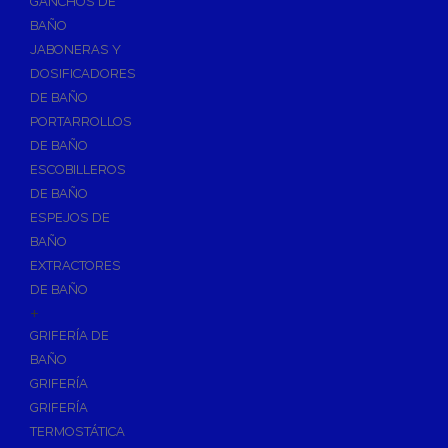
GANCHOS DE
Accesorios y Grupos Contra Incendios
BAÑO
Energías Renovables
JABONERAS Y
Calderas y estufas de biomasa
DOSIFICADORES
DE BAÑO
Sistemas de Energía Solar Térmica
PORTARROLLOS
Estructuras de soporte
DE BAÑO
Sistemas de Aerotermia
ESCOBILLEROS
Sistemas de Energía Solar Fotovoltaica
DE BAÑO
ESPEJOS DE
Paneles
BAÑO
Inversores
EXTRACTORES
Baterías
DE BAÑO
Accesorios
+
Estructuras
GRIFERÍA DE
BAÑO
Fontanería
GRIFERÍA
Aislamientos para Tuberías
GRIFERÍA
Accesorios para Instalación de Gas
TERMOSTÁTICA
Válvulas para Gas