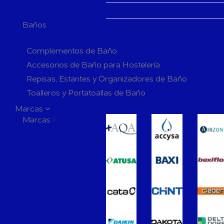
Generadores de ozono
Baños
Complementos y Accesorios para el Baño
Complementos de Baño
Accesorios de Baño para Hostelería
Repisas, Estantes y Organizadores de Baño
Toalleros y Portatoallas de Baño
Perchas y Ganchos de Baño
Marcas
Marcas
Jaboneras y Dosificadores de Baño
Portarrollos de Baño
Escobilleros de Baño
Espejos de Baño
Extractores de Baño
Grifería de Baño
Grifería