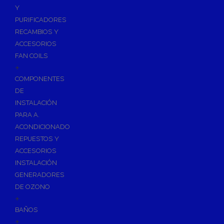
Calentadores a Gas
Y
Depósitos de Gasóleo
PURIFICADORES
RECAMBIOS Y
Emisores Térmicos Eléctricos
ACCESORIOS
Radiadores
FAN COILS
+
Salidas de Humos
COMPONENTES
Chimenea Modular de Aluminio
DE
Chimenea Inoxidable Simple
INSTALACIÓN
Chimenea Inoxidable Doble
PARA A.
Evacuación de Calderas
ACONDICIONADO
Tubos y Accesorios Ventilación/Extracción
REPUESTOS Y
ACCESORIOS
Sistemas Radiantes
INSTALACIÓN
Tuberías y paneles portatubos
GENERADORES
Distribución y Colectores
DE OZONO
+
Termos Eléctricos
BAÑOS
Termostatos de Calefacción
+