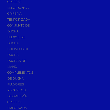
GRIFERÍA
Accesorios y Repuestos de Gas
ELECTRÓNICA
GRIFERÍA
Baterias y Contadores
TEMPORIZADA
Bombas
CONJUNTO DE
Bombas Sumergibles
DUCHA
Bombas de Drenaje y Residual
FLEXOS DE
DUCHA
Bombas de Superficies Horizontal y Vertical
ROCIADOR DE
Canalones Pluviales
DUCHA
Desagües
DUCHAS DE
Válvulas de Desagüe
MANO
COMPLEMENTOS
Válvulas para Platos de Ducha y Bañeras
DE DUCHA
Sifones
FLUXORES
Sumideros y Botes Sifónicos
RECAMBIOS
Accesorios para Desagüe
DE GRIFERÍA
GRIFERÍA
Flotadores y Boyas
EMPOTRADA