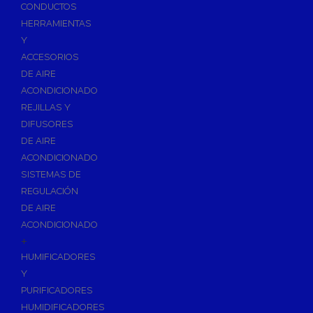
Accesorios de Calefacción
CONDUCTOS
Vasos de Expansión
HERRAMIENTAS
Y
Manómetros
ACCESORIOS
Termometros
DE AIRE
Otros accesorios de calefacción
ACONDICIONADO
Accesorios de Radiadores
REJILLAS Y
Tapones, purgadores y accesorios para radiador
DIFUSORES
DE AIRE
Soportes para Radiadores
ACONDICIONADO
Acumuladores e Interacumuladores
SISTEMAS DE
REGULACIÓN
Bombas Circuladoras / Grupos de Bombeo
DE AIRE
Bombas de Calefacción
ACONDICIONADO
Bombas Simples para ACS
+
Calderas
HUMIFICADORES
Calderas Murales a Gas
Y
PURIFICADORES
Grupos Térmicos de Gasóleo
HUMIDIFICADORES