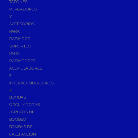
TAPONES,
Piscinas
PURGADORES
Bombas de Piscinas y SPA
Y
ACCESORIOS
Bombas de Piscinas
PARA
Cloradores Salinos para Piscinas
RADIADOR
Filtración para Piscinas
SOPORTES
Filtros de Piscinas
PARA
RADIADORES
Arena/Vidrio para Filtros de Piscinas
ACUMULADORES
Repuestos para Filtros de Piscinas
E
Válvulas Selectoras de Piscina
INTERACUMULADORES
+
Iluminación para Piscinas
BOMBAS
Limpiafondos y Accesorios de Limpieza
CIRCULADORAS
Limpiafondos de Piscinas
/ GRUPOS DE
Accesorios de Limpieza para Piscinas
BOMBEO
BOMBAS DE
Material Exterior Piscinas
CALEFACCIÓN
Material Vaso Piscinas