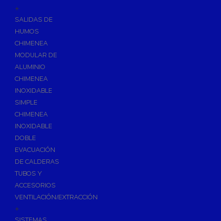
Accesorios de Jardín
+
Programadores
SALIDAS DE
HUMOS
Riego
CHIMENEA
Grifería de Jardín
MODULAR DE
Ventosa y Filtros
ALUMINIO
Repuestos y Accesorios de Riego
CHIMENEA
Tratamiento de Agua
INOXIDABLE
SIMPLE
Anti-incrustantes
CHIMENEA
Depuración de Aguas Residuales
INOXIDABLE
Fosa con Filtro Biológico
DOBLE
Desbastes y Separadores
EVACUACIÓN
DE CALDERAS
Depósitos de Aguas
TUBOS Y
Descalcificadores de Agua
ACCESORIOS
Filtración de Agua
VENTILACIÓN/EXTRACCIÓN
+
Ósmosis Doméstica
SISTEMAS