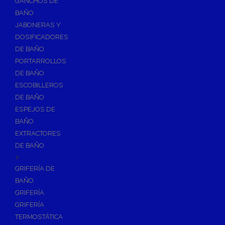
GANCHOS DE
Accesorios y Grupos Contra Incendios
BAÑO
Energías Renovables
JABONERAS Y
Calderas y estufas de biomasa
DOSIFICADORES
DE BAÑO
Sistemas de Energía Solar Térmica
PORTARROLLOS
Estructuras de soporte
DE BAÑO
Sistemas de Aerotermia
ESCOBILLEROS
Sistemas de Energía Solar Fotovoltaica
DE BAÑO
ESPEJOS DE
Paneles
BAÑO
Inversores
EXTRACTORES
Baterías
DE BAÑO
Accesorios
+
Estructuras
GRIFERÍA DE
BAÑO
Fontanería
GRIFERÍA
Aislamientos para Tuberías
GRIFERÍA
Accesorios para Instalación de Gas
TERMOSTÁTICA
Válvulas para Gas