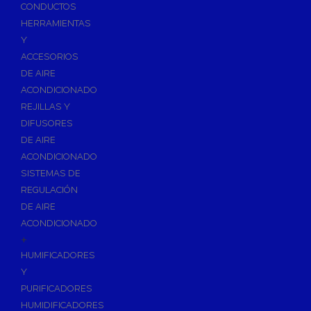
Accesorios de Calefacción
CONDUCTOS
Vasos de Expansión
HERRAMIENTAS
Y
Manómetros
ACCESORIOS
Termometros
DE AIRE
Otros accesorios de calefacción
ACONDICIONADO
Accesorios de Radiadores
REJILLAS Y
Tapones, purgadores y accesorios para radiador
DIFUSORES
DE AIRE
Soportes para Radiadores
ACONDICIONADO
Acumuladores e Interacumuladores
SISTEMAS DE
REGULACIÓN
Bombas Circuladoras / Grupos de Bombeo
DE AIRE
Bombas de Calefacción
ACONDICIONADO
Bombas Simples para ACS
+
Calderas
HUMIFICADORES
Calderas Murales a Gas
Y
PURIFICADORES
Grupos Térmicos de Gasóleo
HUMIDIFICADORES