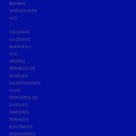
BOMBAS
Skimmers para Piscinas
SIMPLES PARA
Sumideros para Piscinas
ACS
Boquillas para Piscinas
+
CALDERAS
Accesorios para Piscinas
CALDERAS
Productos Químicos para Piscinas
MURALES A
Reguladores de PH
GAS
Antialgas para Piscinas
GRUPOS
Floculante para Piscinas
TÉRMICOS DE
GASÓLEO
Cloro para Piscinas
CALENTADORES
Desinfección de Piscinas sin Cloro
A GAS
Invernaje de Piscinas
DEPÓSITOS DE
Limpiadores de Piscinas
GASÓLEO
Kits Analizadores
EMISORES
Dosificadores
TÉRMICOS
ELÉCTRICOS
Riego, Jardín y Fuentes
RADIADORES