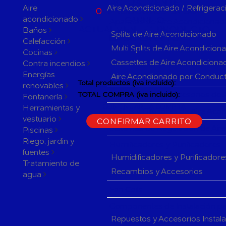
ACTUALMENTE
Aire
Aire Acondicionado / Refrigerac
0
PRODUCTOS EN SU
acondicionado
CARRITO
Aparatos de Aire Acondicionad
ACTUALMENTE 1 PRODUCTO
Baños
Splits de Aire Acondicionado
EN SU CARRITO.
Calefacción
Multi Splits de Aire Acondicion
Cocinas
Cassettes de Aire Acondiciona
Contra incendios
Energías
Aire Acondionado por Conduc
Total productos (iva incluido):
renovables
Herramientas y accesorios de 
TOTAL COMPRA (iva incluido):
Fontanería
Herramientas y
CONTINUAR LA COMPRA
Rejillas y Difusores de Aire Ac
vestuario
CONFIRMAR CARRITO
Sistemas de Regulación de Air
Piscinas
Riego, jardin y
Humificadores y Purificadores
fuentes
Humidificadores y Purificadore
Tratamiento de
Recambios y Accesorios
agua
Fan Coils
Componentes de Instalación pa
Repuestos y Accesorios Instal