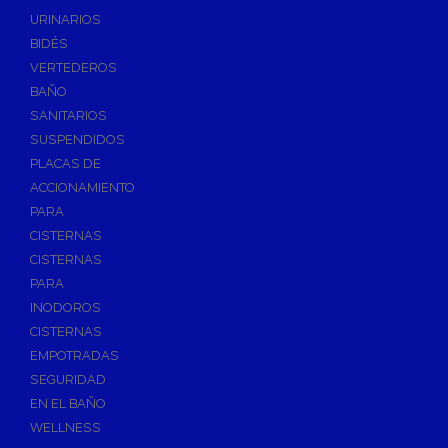
Válvulas de Fontanería
URINARIOS
Válvulas de Esfera
BIDÉS
Válvulas de Escuadra y Lavadora
VERTEDEROS
Válvulas Reductoras de Presión
BAÑO
Válvulas de Retención
SANITARIOS
Electroválvulas
SUSPENDIDOS
PLACAS DE
Válvulas de Compuerta
ACCIONAMIENTO
Válvulas de Contadores
PARA
Llaves de Paso
CISTERNAS
Válvulas de Mariposa
CISTERNAS
Accesorios de Valvulería
PARA
INODOROS
Calderines
CISTERNAS
Herramientas y Vestuario
EMPOTRADAS
Adhesivos y Selladores
SEGURIDAD
Adhesivos Instantaneos
EN EL BAÑO
Selladores y Masillas
WELLNESS