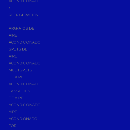
ACONDICIONADO
Inodoros
/
Asientos y Tapas de WC
REFRIGERACIÓN
+
Platos de Ducha
APARATOS DE
Lavabos
AIRE
Bañeras
ACONDICIONADO
Urinarios
SPLITS DE
Bidés
AIRE
ACONDICIONADO
Vertederos Baño
MULTI SPLITS
Sanitarios Suspendidos
DE AIRE
Placas de Accionamiento para Cisternas
ACONDICIONADO
Cisternas Para Inodoros
CASSETTES
Cisternas Empotradas
DE AIRE
ACONDICIONADO
Seguridad en el Baño
AIRE
Wellness
ACONDIONADO
Calefacción y A.C.S
POR