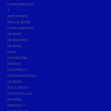
Válvulas para Calefacción
COMPLEMENTOS
Válvulas Radiador
Y
ACCESORIOS
Válv. Mezcladora Termostática
PARA EL BAÑO
Válvulas Motorizadas
COMPLEMENTOS
Válvulas de Seguridad
DE BAÑO
Colectores de Calefacción
ACCESORIOS
DE BAÑO
Bombas de Calor
PARA
Bombas de calor para ACS
HOSTELERÍA
Cocinas
REPISAS,
Extractores de Cocina
ESTANTES Y
ORGANIZADORES
Fregaderos
DE BAÑO
Grifería de Cocina
TOALLEROS Y
Grifería de Fregadero
PORTATOALLAS
DE BAÑO
Recambios de fregadero
PERCHAS Y
Contra Incendios