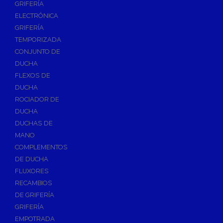
GRIFERÍA
Accesorios y Repuestos de Gas
ELECTRÓNICA
GRIFERÍA
Baterias y Contadores
TEMPORIZADA
Bombas
CONJUNTO DE
Bombas Sumergibles
DUCHA
Bombas de Drenaje y Residual
FLEXOS DE
DUCHA
Bombas de Superficies Horizontal y Vertical
ROCIADOR DE
Canalones Pluviales
DUCHA
Desagües
DUCHAS DE
Válvulas de Desagüe
MANO
COMPLEMENTOS
Válvulas para Platos de Ducha y Bañeras
DE DUCHA
Sifones
FLUXORES
Sumideros y Botes Sifónicos
RECAMBIOS
Accesorios para Desagüe
DE GRIFERÍA
GRIFERÍA
Flotadores y Boyas
EMPOTRADA