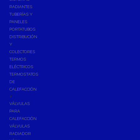
Ósmosis con Depósito
RADIANTES
Recambios de Ósmosis
TUBERÍAS Y
Grifería de Ósmosis
PANELES
PORTATUBOS
Regulación y Dosificación de Agua
DISTRIBUCIÓN
Y
COLECTORES
TERMOS
ELÉCTRICOS
TERMOSTATOS
DE
CALEFACCIÓN
+
VÁLVULAS
PARA
CALEFACCIÓN
VÁLVULAS
RADIADOR