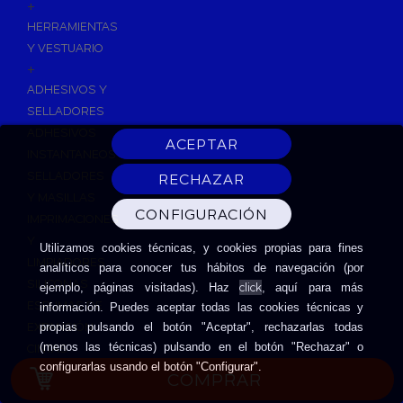
+
HERRAMIENTAS
Y VESTUARIO
+
ADHESIVOS Y
SELLADORES
ADHESIVOS
INSTANTANEOS
SELLADORES
Y MASILLAS
IMPRIMACIONES
Y
Utilizamos cookies técnicas, y cookies propias para fines
LIMPIADORES
analíticos para conocer tus hábitos de navegación (por
SILICONAS
click
ejemplo, páginas visitadas). Haz
, aquí para más
ESPUMAS DE
información. Puedes aceptar todas las cookies técnicas y
EXPANSIÓN
propias pulsando el botón "Aceptar", rechazarlas todas
(menos las técnicas) pulsando en el botón "Rechazar" o
CINTAS
configurarlas usando el botón "Configurar".
ADHESIVAS
COMPRAR
HERRAMIENTAS