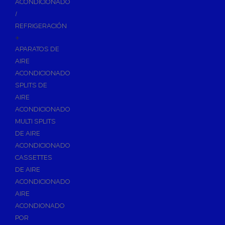
ACONDICIONADO
Inodoros
/
Asientos y Tapas de WC
REFRIGERACIÓN
+
Platos de Ducha
APARATOS DE
Lavabos
AIRE
Bañeras
ACONDICIONADO
Urinarios
SPLITS DE
Bidés
AIRE
ACONDICIONADO
Vertederos Baño
MULTI SPLITS
Sanitarios Suspendidos
DE AIRE
Placas de Accionamiento para Cisternas
ACONDICIONADO
Cisternas Para Inodoros
CASSETTES
Cisternas Empotradas
DE AIRE
ACONDICIONADO
Seguridad en el Baño
AIRE
Wellness
ACONDIONADO
Calefacción y A.C.S
POR