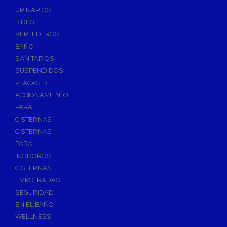
Válvulas de Fontanería
URINARIOS
Válvulas de Esfera
BIDÉS
Válvulas de Escuadra y Lavadora
VERTEDEROS
Válvulas Reductoras de Presión
BAÑO
Válvulas de Retención
SANITARIOS
Electroválvulas
SUSPENDIDOS
PLACAS DE
Válvulas de Compuerta
ACCIONAMIENTO
Válvulas de Contadores
PARA
Llaves de Paso
CISTERNAS
Válvulas de Mariposa
CISTERNAS
Accesorios de Valvulería
PARA
INODOROS
Calderines
CISTERNAS
Herramientas y Vestuario
EMPOTRADAS
Adhesivos y Selladores
SEGURIDAD
Adhesivos Instantaneos
EN EL BAÑO
Selladores y Masillas
WELLNESS