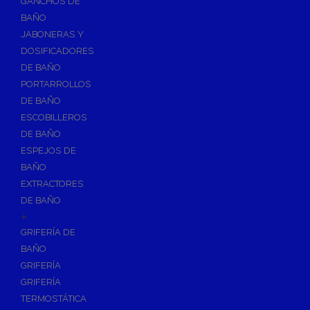
GANCHOS DE
Accesorios y Grupos Contra Incendios
BAÑO
Energías Renovables
JABONERAS Y
Calderas y estufas de biomasa
DOSIFICADORES
DE BAÑO
Sistemas de Energía Solar Térmica
PORTARROLLOS
Estructuras de soporte
DE BAÑO
Sistemas de Aerotermia
ESCOBILLEROS
Sistemas de Energía Solar Fotovoltaica
DE BAÑO
ESPEJOS DE
Paneles
BAÑO
Inversores
EXTRACTORES
Baterías
DE BAÑO
Accesorios
+
Estructuras
GRIFERÍA DE
BAÑO
Fontanería
GRIFERÍA
Aislamientos para Tuberías
GRIFERÍA
Accesorios para Instalación de Gas
TERMOSTÁTICA
Válvulas para Gas