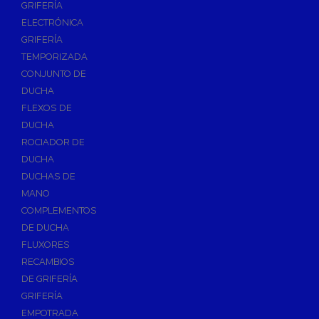
GRIFERÍA
Accesorios y Repuestos de Gas
ELECTRÓNICA
GRIFERÍA
Baterias y Contadores
TEMPORIZADA
Bombas
CONJUNTO DE
Bombas Sumergibles
DUCHA
Bombas de Drenaje y Residual
FLEXOS DE
DUCHA
Bombas de Superficies Horizontal y Vertical
ROCIADOR DE
Canalones Pluviales
DUCHA
Desagües
DUCHAS DE
Válvulas de Desagüe
MANO
COMPLEMENTOS
Válvulas para Platos de Ducha y Bañeras
DE DUCHA
Sifones
FLUXORES
Sumideros y Botes Sifónicos
RECAMBIOS
Accesorios para Desagüe
DE GRIFERÍA
GRIFERÍA
Flotadores y Boyas
EMPOTRADA