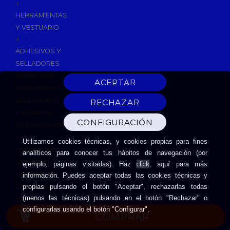
+
HERRAMIENTAS
Y VESTUARIO
+
ADHESIVOS Y
SELLADORES
ADHESIVOS
INSTANTANEOS
SELLADORES
Y MASILLAS
IMPRIMACIONES
Y
Utilizamos cookies técnicas, y cookies propias para fines
LIMPIADORES
analíticos para conocer tus hábitos de navegación (por
SILICONAS
click
ejemplo, páginas visitadas). Haz
, aquí para más
ESPUMAS DE
información. Puedes aceptar todas las cookies técnicas y
EXPANSIÓN
propias pulsando el botón "Aceptar", rechazarlas todas
(menos las técnicas) pulsando en el botón "Rechazar" o
CINTAS
configurarlas usando el botón "Configurar".
ADHESIVAS
COMPRAR
HERRAMIENTAS