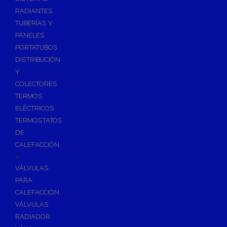
Ósmosis con Depósito
RADIANTES
Recambios de Ósmosis
TUBERÍAS Y
Grifería de Ósmosis
PANELES
PORTATUBOS
Regulación y Dosificación de Agua
DISTRIBUCIÓN
Y
COLECTORES
TERMOS
ELÉCTRICOS
TERMOSTATOS
DE
CALEFACCIÓN
+
VÁLVULAS
PARA
CALEFACCIÓN
VÁLVULAS
RADIADOR