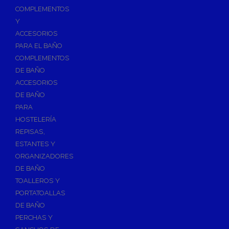
Válvulas para Calefacción
COMPLEMENTOS
Válvulas Radiador
Y
ACCESORIOS
Válv. Mezcladora Termostática
PARA EL BAÑO
Válvulas Motorizadas
COMPLEMENTOS
Válvulas de Seguridad
DE BAÑO
Colectores de Calefacción
ACCESORIOS
DE BAÑO
Bombas de Calor
PARA
Bombas de calor para ACS
HOSTELERÍA
Cocinas
REPISAS,
Extractores de Cocina
ESTANTES Y
ORGANIZADORES
Fregaderos
DE BAÑO
Grifería de Cocina
TOALLEROS Y
Grifería de Fregadero
PORTATOALLAS
DE BAÑO
Recambios de fregadero
PERCHAS Y
Contra Incendios