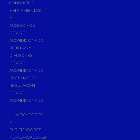
Accesorios de Calefacción
CONDUCTOS
Vasos de Expansión
HERRAMIENTAS
Y
Manómetros
ACCESORIOS
Termometros
DE AIRE
Otros accesorios de calefacción
ACONDICIONADO
Accesorios de Radiadores
REJILLAS Y
Tapones, purgadores y accesorios para radiador
DIFUSORES
DE AIRE
Soportes para Radiadores
ACONDICIONADO
Acumuladores e Interacumuladores
SISTEMAS DE
REGULACIÓN
Bombas Circuladoras / Grupos de Bombeo
DE AIRE
Bombas de Calefacción
ACONDICIONADO
Bombas Simples para ACS
+
Calderas
HUMIFICADORES
Calderas Murales a Gas
Y
PURIFICADORES
Grupos Térmicos de Gasóleo
HUMIDIFICADORES