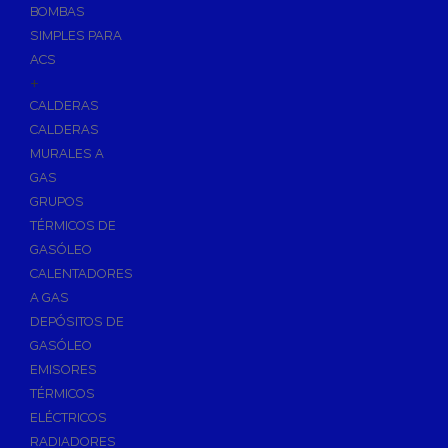
BOMBAS
Skimmers para Piscinas
SIMPLES PARA
Sumideros para Piscinas
ACS
Boquillas para Piscinas
+
CALDERAS
Accesorios para Piscinas
CALDERAS
Productos Químicos para Piscinas
MURALES A
Reguladores de PH
GAS
Antialgas para Piscinas
GRUPOS
Floculante para Piscinas
TÉRMICOS DE
GASÓLEO
Cloro para Piscinas
CALENTADORES
Desinfección de Piscinas sin Cloro
A GAS
Invernaje de Piscinas
DEPÓSITOS DE
Limpiadores de Piscinas
GASÓLEO
Kits Analizadores
EMISORES
Dosificadores
TÉRMICOS
ELÉCTRICOS
Riego, Jardín y Fuentes
RADIADORES