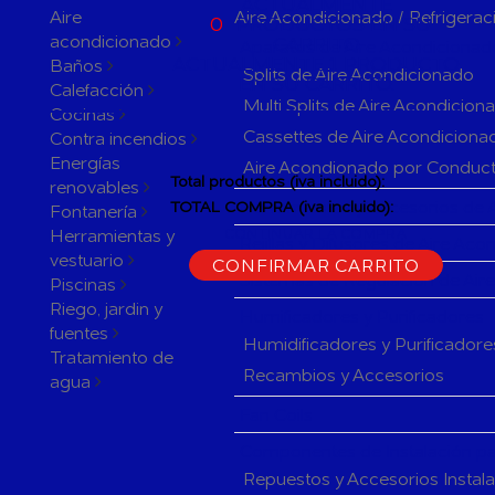
ACTUALMENTE
Aire
Aire Acondicionado / Refrigerac
0
PRODUCTOS EN SU
acondicionado
CARRITO
Aparatos de Aire Acondicionad
ACTUALMENTE 1 PRODUCTO
Baños
Splits de Aire Acondicionado
EN SU CARRITO.
Calefacción
Multi Splits de Aire Acondicion
Cocinas
Cassettes de Aire Acondiciona
Contra incendios
Energías
Aire Acondionado por Conduc
Total productos (iva incluido):
renovables
Herramientas y accesorios de 
TOTAL COMPRA (iva incluido):
Fontanería
Herramientas y
CONTINUAR LA COMPRA
Rejillas y Difusores de Aire Ac
vestuario
CONFIRMAR CARRITO
Sistemas de Regulación de Air
Piscinas
Riego, jardin y
Humificadores y Purificadores
fuentes
Humidificadores y Purificadore
Tratamiento de
Recambios y Accesorios
agua
Fan Coils
Componentes de Instalación pa
Repuestos y Accesorios Instal