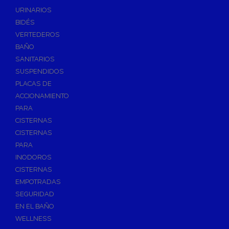
Válvulas de Fontanería
URINARIOS
Válvulas de Esfera
BIDÉS
Válvulas de Escuadra y Lavadora
VERTEDEROS
Válvulas Reductoras de Presión
BAÑO
Válvulas de Retención
SANITARIOS
Electroválvulas
SUSPENDIDOS
PLACAS DE
Válvulas de Compuerta
ACCIONAMIENTO
Válvulas de Contadores
PARA
Llaves de Paso
CISTERNAS
Válvulas de Mariposa
CISTERNAS
Accesorios de Valvulería
PARA
INODOROS
Calderines
CISTERNAS
Herramientas y Vestuario
EMPOTRADAS
Adhesivos y Selladores
SEGURIDAD
Adhesivos Instantaneos
EN EL BAÑO
Selladores y Masillas
WELLNESS