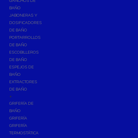
GANCHOS DE
Accesorios y Grupos Contra Incendios
BAÑO
Energías Renovables
JABONERAS Y
Calderas y estufas de biomasa
DOSIFICADORES
DE BAÑO
Sistemas de Energía Solar Térmica
PORTARROLLOS
Estructuras de soporte
DE BAÑO
Sistemas de Aerotermia
ESCOBILLEROS
Sistemas de Energía Solar Fotovoltaica
DE BAÑO
ESPEJOS DE
Paneles
BAÑO
Inversores
EXTRACTORES
Baterías
DE BAÑO
Accesorios
+
Estructuras
GRIFERÍA DE
BAÑO
Fontanería
GRIFERÍA
Aislamientos para Tuberías
GRIFERÍA
Accesorios para Instalación de Gas
TERMOSTÁTICA
Válvulas para Gas