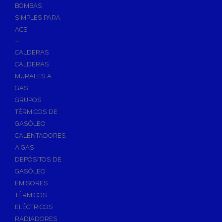
BOMBAS
Skimmers para Piscinas
SIMPLES PARA
Sumideros para Piscinas
ACS
Boquillas para Piscinas
+
CALDERAS
Accesorios para Piscinas
CALDERAS
Productos Químicos para Piscinas
MURALES A
Reguladores de PH
GAS
Antialgas para Piscinas
GRUPOS
Floculante para Piscinas
TÉRMICOS DE
GASÓLEO
Cloro para Piscinas
CALENTADORES
Desinfección de Piscinas sin Cloro
A GAS
Invernaje de Piscinas
DEPÓSITOS DE
Limpiadores de Piscinas
GASÓLEO
Kits Analizadores
EMISORES
Dosificadores
TÉRMICOS
ELÉCTRICOS
Riego, Jardín y Fuentes
RADIADORES