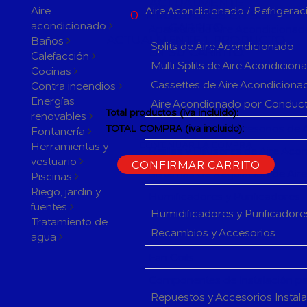
ACTUALMENTE
Aire
Aire Acondicionado / Refrigerac
0
PRODUCTOS EN SU
acondicionado
CARRITO
Aparatos de Aire Acondicionad
ACTUALMENTE 1 PRODUCTO
Baños
Splits de Aire Acondicionado
EN SU CARRITO.
Calefacción
Multi Splits de Aire Acondicion
Cocinas
Cassettes de Aire Acondiciona
Contra incendios
Energías
Aire Acondionado por Conduc
Total productos (iva incluido):
renovables
Herramientas y accesorios de 
TOTAL COMPRA (iva incluido):
Fontanería
Herramientas y
CONTINUAR LA COMPRA
Rejillas y Difusores de Aire Ac
vestuario
CONFIRMAR CARRITO
Sistemas de Regulación de Air
Piscinas
Riego, jardin y
Humificadores y Purificadores
fuentes
Humidificadores y Purificadore
Tratamiento de
Recambios y Accesorios
agua
Fan Coils
Componentes de Instalación pa
Repuestos y Accesorios Instal