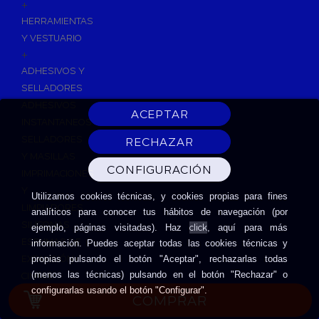
+
HERRAMIENTAS
Y VESTUARIO
+
ADHESIVOS Y
SELLADORES
ADHESIVOS
INSTANTANEOS
SELLADORES
Y MASILLAS
IMPRIMACIONES
Y
Utilizamos cookies técnicas, y cookies propias para fines
LIMPIADORES
analíticos para conocer tus hábitos de navegación (por
SILICONAS
click
ejemplo, páginas visitadas). Haz
, aquí para más
ESPUMAS DE
información. Puedes aceptar todas las cookies técnicas y
EXPANSIÓN
propias pulsando el botón "Aceptar", rechazarlas todas
(menos las técnicas) pulsando en el botón "Rechazar" o
CINTAS
configurarlas usando el botón "Configurar".
ADHESIVAS
COMPRAR
HERRAMIENTAS