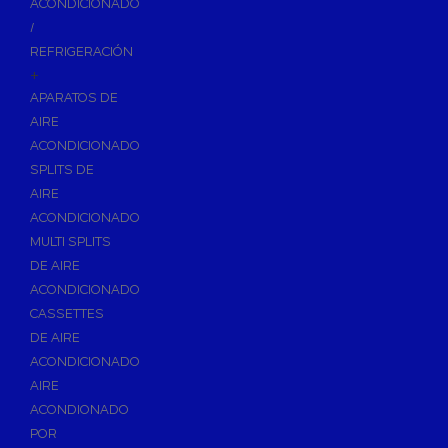
ACONDICIONADO
Inodoros
/
Asientos y Tapas de WC
REFRIGERACIÓN
+
Platos de Ducha
APARATOS DE
Lavabos
AIRE
Bañeras
ACONDICIONADO
Urinarios
SPLITS DE
Bidés
AIRE
ACONDICIONADO
Vertederos Baño
MULTI SPLITS
Sanitarios Suspendidos
DE AIRE
Placas de Accionamiento para Cisternas
ACONDICIONADO
Cisternas Para Inodoros
CASSETTES
Cisternas Empotradas
DE AIRE
ACONDICIONADO
Seguridad en el Baño
AIRE
Wellness
ACONDIONADO
Calefacción y A.C.S
POR