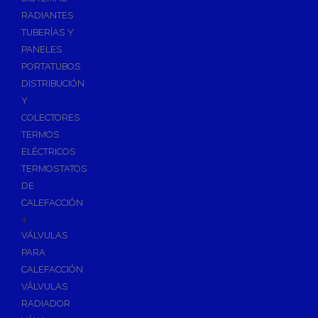
Ósmosis con Depósito
RADIANTES
Recambios de Ósmosis
TUBERÍAS Y
Grifería de Ósmosis
PANELES
PORTATUBOS
Regulación y Dosificación de Agua
DISTRIBUCIÓN
Y
COLECTORES
TERMOS
ELÉCTRICOS
TERMOSTATOS
DE
CALEFACCIÓN
+
VÁLVULAS
PARA
CALEFACCIÓN
VÁLVULAS
RADIADOR