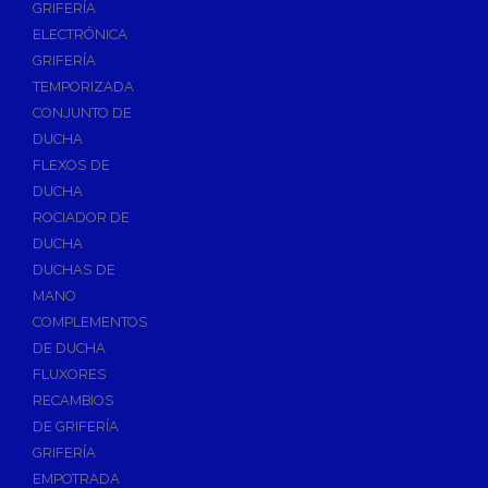
GRIFERÍA
Accesorios y Repuestos de Gas
ELECTRÓNICA
GRIFERÍA
Baterias y Contadores
TEMPORIZADA
Bombas
CONJUNTO DE
Bombas Sumergibles
DUCHA
Bombas de Drenaje y Residual
FLEXOS DE
DUCHA
Bombas de Superficies Horizontal y Vertical
ROCIADOR DE
Canalones Pluviales
DUCHA
Desagües
DUCHAS DE
Válvulas de Desagüe
MANO
COMPLEMENTOS
Válvulas para Platos de Ducha y Bañeras
DE DUCHA
Sifones
FLUXORES
Sumideros y Botes Sifónicos
RECAMBIOS
Accesorios para Desagüe
DE GRIFERÍA
GRIFERÍA
Flotadores y Boyas
EMPOTRADA