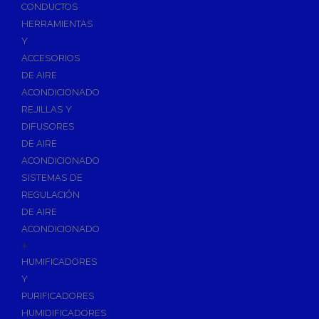
Accesorios de Calefacción
CONDUCTOS
Vasos de Expansión
HERRAMIENTAS
Y
Manómetros
ACCESORIOS
Termometros
DE AIRE
Otros accesorios de calefacción
ACONDICIONADO
Accesorios de Radiadores
REJILLAS Y
Tapones, purgadores y accesorios para radiador
DIFUSORES
DE AIRE
Soportes para Radiadores
ACONDICIONADO
Acumuladores e Interacumuladores
SISTEMAS DE
REGULACIÓN
Bombas Circuladoras / Grupos de Bombeo
DE AIRE
Bombas de Calefacción
ACONDICIONADO
Bombas Simples para ACS
+
Calderas
HUMIFICADORES
Calderas Murales a Gas
Y
PURIFICADORES
Grupos Térmicos de Gasóleo
HUMIDIFICADORES