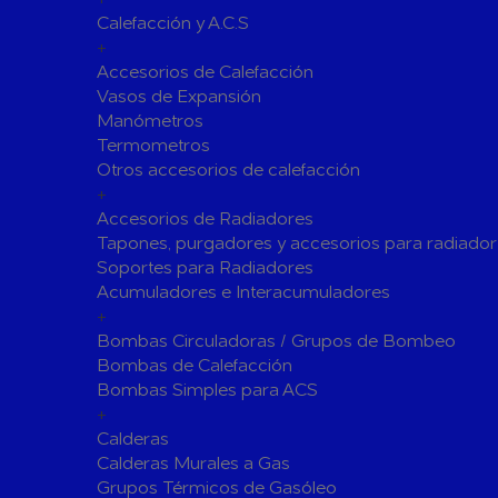
Calefacción y A.C.S
Siliconas
Espumas 
+
Herramientas de Perforación
Accesorios de Calefacción
Herramientas y accesorios de Uso General
Vasos de Expansión
Manómetros
Hachas
Servicio y
Termometros
Vestuario de Protección
Otros accesorios de calefacción
+
Herramientas de Corte
Accesorios de Radiadores
Herramientas de Prensado
Tapones, purgadores y accesorios para radiador
Soportes para Radiadores
Soldadura y Sopletes
Acumuladores e Interacumuladores
Tornilleria y Fijaciones
+
Bombas Circuladoras / Grupos de Bombeo
Herramientas de Lijado y Pulido
Bombas de Calefacción
Baterias Para Herramientas Eléctricas
Bombas Simples para ACS
+
Piscinas
Calderas
Bombas de Piscinas y SPA
Calderas Murales a Gas
Bombas de Piscinas
Cloradores
Grupos Térmicos de Gasóleo