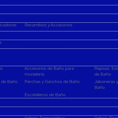
Aire Acondicionado
 de Aire Acondicionado
cadores
ficadores
Recambios y Accesorios
Fan Coils
ción para A. Acondicionado
s
Generadores de ozono
rios para el Baño
ño
Accesorios de Baño para
Repisas, Es
Hostelería
de Baño
s de Baño
Perchas y Ganchos de Baño
Jaboneras y
Baño
Espejos de 
Escobilleros de Baño
Grifería Termostática
Grifería Elec