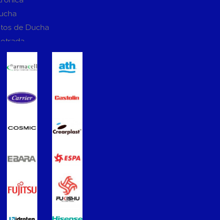
Ducha
tos de Ducha
potrada
ucha
Suspendidos
mpotradas