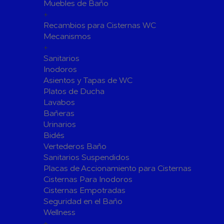
Fijaciones para Fontanería
Muebles de Baño
+
Grupos de Presión
Recambios para Cisternas WC
Sumideros y Gran Evacuación
Mecanismos
+
Tuberías y Accesorios
Sanitarios
Tubos y Accesorios de Cobre y
Tuberías 
Inodoros
Latón
Tubos y A
Asientos y Tapas de WC
Tuberías y Accesorios de
Tuberías 
Platos de Ducha
Polibutileno
Polipropi
Lavabos
Bañeras
Flexos/Conexiones Flexibles
Tubos y A
Urinarios
Válvulas de Fontanería
Bidés
Válvulas de Esfera
Válvulas 
Vertederos Baño
Válvulas de Retención
Electrovál
Sanitarios Suspendidos
Placas de Accionamiento para Cisternas
Válvulas de Contadores
Llaves de
Cisternas Para Inodoros
Calderine
Accesorios de Valvulería
Cisternas Empotradas
Herramientas y Vestuario
Seguridad en el Baño
Adhesivos y Selladores
Wellness
+
Adhesivos Instantaneos
Selladores