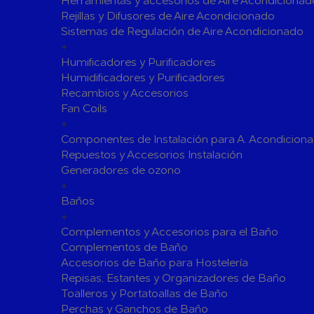
Herramientas y accesorios de Aire Acondicionad
Rejillas y Difusores de Aire Acondicionado
Válvulas para Calefacción
Sistemas de Regulación de Aire Acondicionado
Válvulas Radiador
Válv. Mez
+
Válvulas de Seguridad
Colectore
Humificadores y Purificadores
Humidificadores y Purificadores
Bombas de calor para ACS
Recambios y Accesorios
Cocinas
Fan Coils
Extractores de Cocina
+
Componentes de Instalación para A. Acondicion
Fregaderos
Repuestos y Accesorios Instalación
Grifería de Cocina
Generadores de ozono
Grifería de Fregadero
+
Recambios
Baños
Contra Incendios
+
Accesorios y Grupos Contra Incendios
Complementos y Accesorios para el Baño
Energías Renovables
Complementos de Baño
Accesorios de Baño para Hostelería
Calderas y estufas de biomasa
Repisas, Estantes y Organizadores de Baño
Sistemas de Energía Solar Térmica
Toalleros y Portatoallas de Baño
Estructuras de soporte
Perchas y Ganchos de Baño
Sistemas 