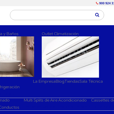
900 924 3
ría y Baños
Outlet Climatización
La Empresa
Blog
Tiendas
Sala Técnica
frigeración
dicionado
ionado
Multi Splits de Aire Acondicionado
Cassettes d
Herramientas y accesorios de Aire Acondiciona
 Conductos