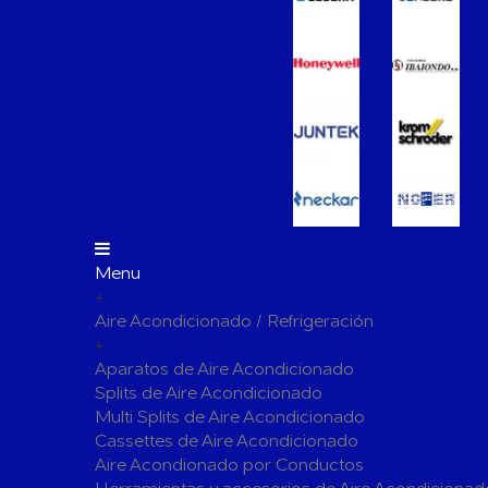
Vasos de Expansión
Manómet
Accesorio
Otros accesorios de calefacción
Tapones, 
para radi
Bombas Circuladoras / Grupos de Bombeo
Bombas de Calefacción
Bombas S
Calderas Murales a Gas
Grupos T
Depósitos de Gasóleo
Emisores Térmicos Eléctricos
Menu
+
Radiadores
Aire Acondicionado / Refrigeración
Salidas de Humos
+
Chimenea Modular de Aluminio
Chimenea 
Aparatos de Aire Acondicionado
Splits de Aire Acondicionado
Evacuación de Calderas
Tubos y A
Multi Splits de Aire Acondicionado
Ventilaci
Cassettes de Aire Acondicionado
Termos El
Distribución y Colectores
Aire Acondionado por Conductos
Termostatos de Calefacción