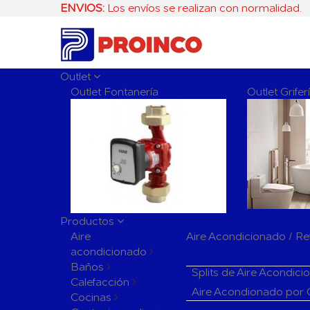
ENVIOS:
Los envíos se realizan con normalidad.
Outlet
Outlet Fontanería
Outlet Grife
Productos
Aire
Aire Acondicionado / Re
acondicionado
Aparatos de Aire Acon
Baños
Splits de Aire Acondic
Calefacción
Aire Acondionado por
Cocinas