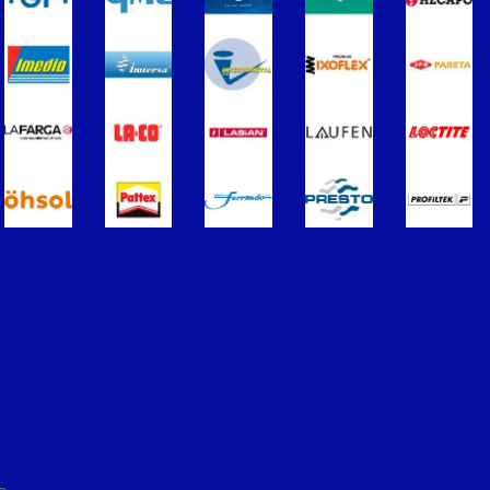
ros
Termometros
s de Radiadores
purgadores y accesorios
Soportes para Radiadores
ador
Acumuladores e Interacumuladore
imples para ACS
Calderas
érmicos de Gasóleo
Calentadores a Gas
Inoxidable Simple
Chimenea Inoxidable Doble
Sistemas Radiantes
ccesorios
ón/Extracción
Tuberías y paneles portatubos
éctricos