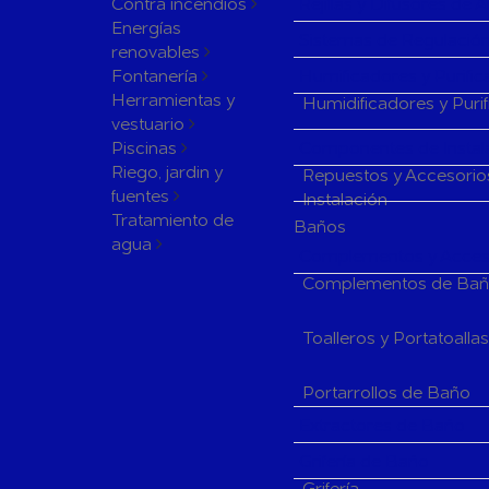
Contra incendios
Rejillas y Difusores de 
Energías
Sistemas de Regulación
renovables
Fontanería
Humificadores y Purifi
Herramientas y
Humidificadores y Puri
vestuario
Piscinas
Componentes de Instala
Riego, jardin y
Repuestos y Accesorio
fuentes
Instalación
Tratamiento de
Baños
agua
Complementos y Acceso
Complementos de Ba
Toalleros y Portatoalla
Portarrollos de Baño
Extractores de Baño
Grifería de Baño
Grifería