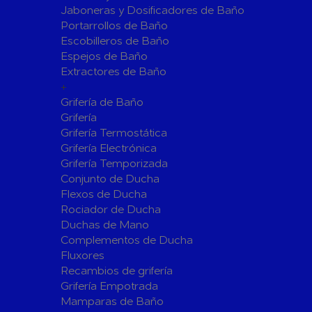
Jaboneras y Dosificadores de Baño
Sistemas de Energía Solar Fotovoltaica
Portarrollos de Baño
Paneles
Inversore
Escobilleros de Baño
Espejos de Baño
Accesorios
Estructur
Extractores de Baño
Fontanería
+
Aislamientos para Tuberías
Grifería de Baño
Accesorios para Instalación de Gas
Grifería
Grifería Termostática
Válvulas para Gas
Accesorio
Grifería Electrónica
Bombas
Grifería Temporizada
Conjunto de Ducha
Bombas Sumergibles
Bombas de
Flexos de Ducha
Rociador de Ducha
Canalones Pluviales
Duchas de Mano
Desagües
Complementos de Ducha
Válvulas de Desagüe
Válvulas 
Fluxores
Bañeras
Recambios de grifería
Grifería Empotrada
Flotadore
Accesorios para Desagüe
Mamparas de Baño