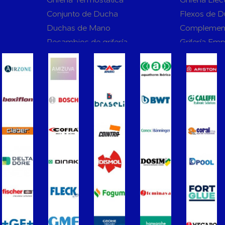
Conjunto de Ducha
Flexos de 
Duchas de Mano
Complemen
Recambios de grifería
Grifería Em
rnas WC
Sanitarios
Asientos y Tapas de WC
Platos de D
Bañeras
Urinarios
Vertederos Baño
Sanitarios 
to para
Cisternas Para Inodoros
Cisternas E
Seguridad en el Baño