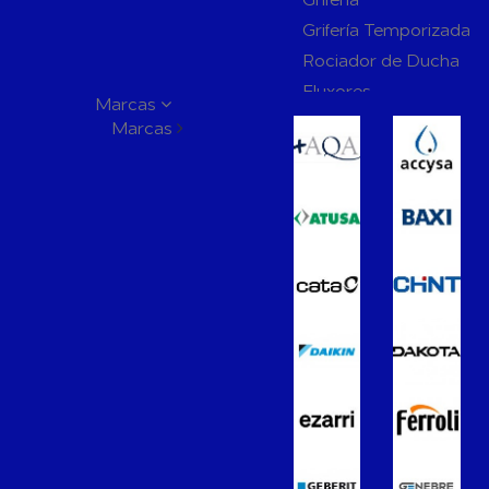
Grifería Temporizada
Rociador de Ducha
Fluxores
Marcas
Mamparas de Baño
Marcas
Muebles de Baño
Recambios para Ciste
Mecanismos
Inodoros
Lavabos
Bidés
Placas de Accionamien
Cisternas
Wellness
Calefacción y A.C.S
Accesorios de Calefacción