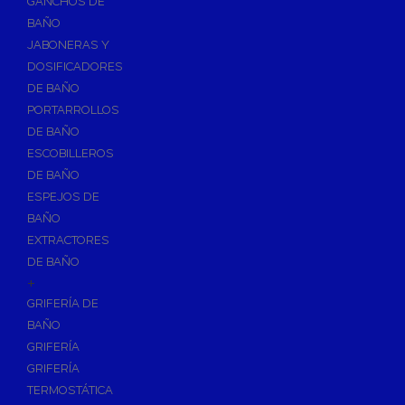
GANCHOS DE
Accesorios y Grupos Contra Incendios
BAÑO
Energías Renovables
JABONERAS Y
Calderas y estufas de biomasa
DOSIFICADORES
DE BAÑO
Sistemas de Energía Solar Térmica
PORTARROLLOS
Estructuras de soporte
DE BAÑO
Sistemas de Aerotermia
ESCOBILLEROS
Sistemas de Energía Solar Fotovoltaica
DE BAÑO
ESPEJOS DE
Paneles
BAÑO
Inversores
EXTRACTORES
Baterías
DE BAÑO
Accesorios
+
Estructuras
GRIFERÍA DE
BAÑO
Fontanería
GRIFERÍA
Aislamientos para Tuberías
GRIFERÍA
Accesorios para Instalación de Gas
TERMOSTÁTICA
Válvulas para Gas