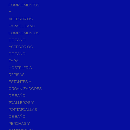
Válvulas para Calefacción
COMPLEMENTOS
Válvulas Radiador
Y
ACCESORIOS
Válv. Mezcladora Termostática
PARA EL BAÑO
Válvulas Motorizadas
COMPLEMENTOS
Válvulas de Seguridad
DE BAÑO
Colectores de Calefacción
ACCESORIOS
DE BAÑO
Bombas de Calor
PARA
Bombas de calor para ACS
HOSTELERÍA
Cocinas
REPISAS,
Extractores de Cocina
ESTANTES Y
ORGANIZADORES
Fregaderos
DE BAÑO
Grifería de Cocina
TOALLEROS Y
Grifería de Fregadero
PORTATOALLAS
DE BAÑO
Recambios de fregadero
PERCHAS Y
Contra Incendios