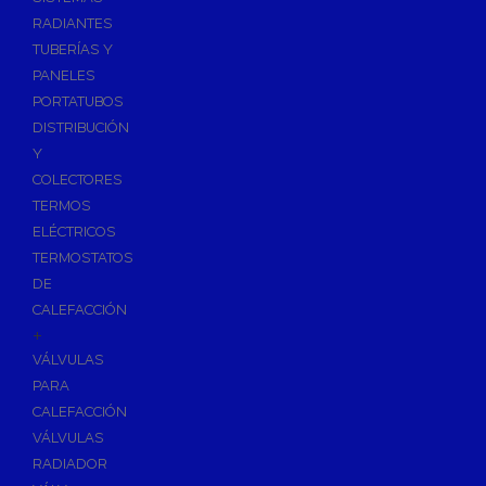
Ósmosis con Depósito
RADIANTES
Recambios de Ósmosis
TUBERÍAS Y
Grifería de Ósmosis
PANELES
PORTATUBOS
Regulación y Dosificación de Agua
DISTRIBUCIÓN
Y
COLECTORES
TERMOS
ELÉCTRICOS
TERMOSTATOS
DE
CALEFACCIÓN
+
VÁLVULAS
PARA
CALEFACCIÓN
VÁLVULAS
RADIADOR