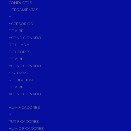
Accesorios de Calefacción
CONDUCTOS
Vasos de Expansión
HERRAMIENTAS
Y
Manómetros
ACCESORIOS
Termometros
DE AIRE
Otros accesorios de calefacción
ACONDICIONADO
Accesorios de Radiadores
REJILLAS Y
Tapones, purgadores y accesorios para radiador
DIFUSORES
DE AIRE
Soportes para Radiadores
ACONDICIONADO
Acumuladores e Interacumuladores
SISTEMAS DE
REGULACIÓN
Bombas Circuladoras / Grupos de Bombeo
DE AIRE
Bombas de Calefacción
ACONDICIONADO
Bombas Simples para ACS
+
Calderas
HUMIFICADORES
Calderas Murales a Gas
Y
PURIFICADORES
Grupos Térmicos de Gasóleo
HUMIDIFICADORES