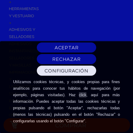
+
HERRAMIENTAS
Y VESTUARIO
+
ADHESIVOS Y
SELLADORES
ADHESIVOS
INSTANTANEOS
SELLADORES
Y MASILLAS
IMPRIMACIONES
Y
Utilizamos cookies técnicas, y cookies propias para fines
LIMPIADORES
analíticos para conocer tus hábitos de navegación (por
SILICONAS
click
ejemplo, páginas visitadas). Haz
, aquí para más
ESPUMAS DE
información. Puedes aceptar todas las cookies técnicas y
EXPANSIÓN
propias pulsando el botón "Aceptar", rechazarlas todas
(menos las técnicas) pulsando en el botón "Rechazar" o
CINTAS
configurarlas usando el botón "Configurar".
ADHESIVAS
COMPRAR
HERRAMIENTAS