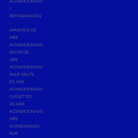
ACONDICIONADO
Inodoros
/
Asientos y Tapas de WC
REFRIGERACIÓN
+
Platos de Ducha
APARATOS DE
Lavabos
AIRE
Bañeras
ACONDICIONADO
Urinarios
SPLITS DE
Bidés
AIRE
ACONDICIONADO
Vertederos Baño
MULTI SPLITS
Sanitarios Suspendidos
DE AIRE
Placas de Accionamiento para Cisternas
ACONDICIONADO
Cisternas Para Inodoros
CASSETTES
Cisternas Empotradas
DE AIRE
ACONDICIONADO
Seguridad en el Baño
AIRE
Wellness
ACONDIONADO
Calefacción y A.C.S
POR