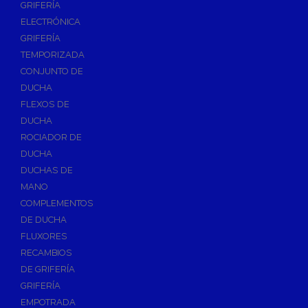
GRIFERÍA
Accesorios y Repuestos de Gas
ELECTRÓNICA
GRIFERÍA
Baterias y Contadores
TEMPORIZADA
Bombas
CONJUNTO DE
Bombas Sumergibles
DUCHA
Bombas de Drenaje y Residual
FLEXOS DE
DUCHA
Bombas de Superficies Horizontal y Vertical
ROCIADOR DE
Canalones Pluviales
DUCHA
Desagües
DUCHAS DE
Válvulas de Desagüe
MANO
COMPLEMENTOS
Válvulas para Platos de Ducha y Bañeras
DE DUCHA
Sifones
FLUXORES
Sumideros y Botes Sifónicos
RECAMBIOS
Accesorios para Desagüe
DE GRIFERÍA
GRIFERÍA
Flotadores y Boyas
EMPOTRADA