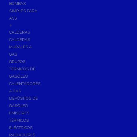
BOMBAS
Skimmers para Piscinas
SIMPLES PARA
Sumideros para Piscinas
ACS
Boquillas para Piscinas
+
CALDERAS
Accesorios para Piscinas
CALDERAS
Productos Químicos para Piscinas
MURALES A
Reguladores de PH
GAS
Antialgas para Piscinas
GRUPOS
Floculante para Piscinas
TÉRMICOS DE
GASÓLEO
Cloro para Piscinas
CALENTADORES
Desinfección de Piscinas sin Cloro
A GAS
Invernaje de Piscinas
DEPÓSITOS DE
Limpiadores de Piscinas
GASÓLEO
Kits Analizadores
EMISORES
Dosificadores
TÉRMICOS
ELÉCTRICOS
Riego, Jardín y Fuentes
RADIADORES