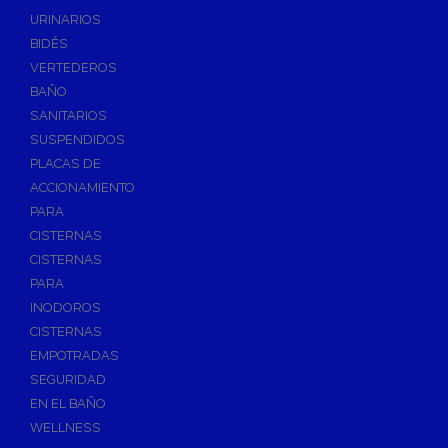
Válvulas de Fontanería
URINARIOS
Válvulas de Esfera
BIDÉS
Válvulas de Escuadra y Lavadora
VERTEDEROS
Válvulas Reductoras de Presión
BAÑO
Válvulas de Retención
SANITARIOS
Electroválvulas
SUSPENDIDOS
PLACAS DE
Válvulas de Compuerta
ACCIONAMIENTO
Válvulas de Contadores
PARA
Llaves de Paso
CISTERNAS
Válvulas de Mariposa
CISTERNAS
Accesorios de Valvulería
PARA
INODOROS
Calderines
CISTERNAS
Herramientas y Vestuario
EMPOTRADAS
Adhesivos y Selladores
SEGURIDAD
Adhesivos Instantaneos
EN EL BAÑO
Selladores y Masillas
WELLNESS