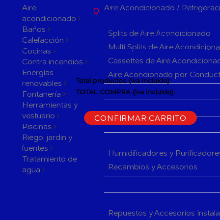
ACTUALMENTE
Aire
Aire Acondicionado / Refrigerac
0
PRODUCTOS EN SU
acondicionado
CARRITO
Aparatos de Aire Acondicionad
ACTUALMENTE 1 PRODUCTO
Baños
Splits de Aire Acondicionado
EN SU CARRITO.
Calefacción
Multi Splits de Aire Acondicion
Cocinas
Cassettes de Aire Acondiciona
Contra incendios
Energías
Aire Acondionado por Conduc
Total productos (iva incluido):
renovables
Herramientas y accesorios de 
TOTAL COMPRA (iva incluido):
Fontanería
Herramientas y
CONTINUAR LA COMPRA
Rejillas y Difusores de Aire Ac
vestuario
CONFIRMAR CARRITO
Sistemas de Regulación de Air
Piscinas
Riego, jardin y
Humificadores y Purificadores
fuentes
Humidificadores y Purificadore
Tratamiento de
Recambios y Accesorios
agua
Fan Coils
Componentes de Instalación pa
Repuestos y Accesorios Instal