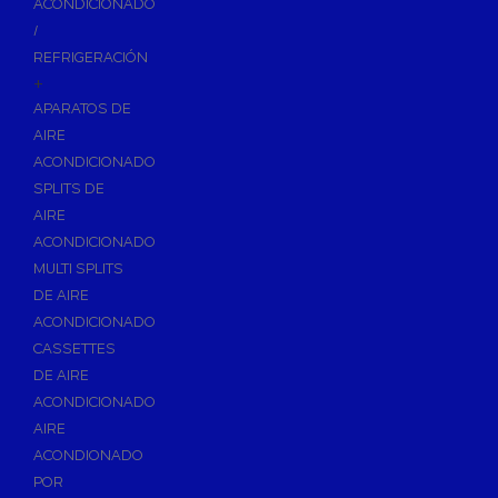
ACONDICIONADO
Inodoros
/
Asientos y Tapas de WC
REFRIGERACIÓN
+
Platos de Ducha
APARATOS DE
Lavabos
AIRE
Bañeras
ACONDICIONADO
Urinarios
SPLITS DE
Bidés
AIRE
ACONDICIONADO
Vertederos Baño
MULTI SPLITS
Sanitarios Suspendidos
DE AIRE
Placas de Accionamiento para Cisternas
ACONDICIONADO
Cisternas Para Inodoros
CASSETTES
Cisternas Empotradas
DE AIRE
ACONDICIONADO
Seguridad en el Baño
AIRE
Wellness
ACONDIONADO
Calefacción y A.C.S
POR