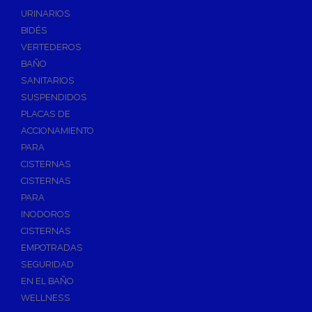
Válvulas de Fontanería
URINARIOS
Válvulas de Esfera
BIDÉS
Válvulas de Escuadra y Lavadora
VERTEDEROS
Válvulas Reductoras de Presión
BAÑO
Válvulas de Retención
SANITARIOS
Electroválvulas
SUSPENDIDOS
PLACAS DE
Válvulas de Compuerta
ACCIONAMIENTO
Válvulas de Contadores
PARA
Llaves de Paso
CISTERNAS
Válvulas de Mariposa
CISTERNAS
Accesorios de Valvulería
PARA
INODOROS
Calderines
CISTERNAS
Herramientas y Vestuario
EMPOTRADAS
Adhesivos y Selladores
SEGURIDAD
Adhesivos Instantaneos
EN EL BAÑO
Selladores y Masillas
WELLNESS