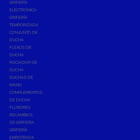
GRIFERÍA
Accesorios y Repuestos de Gas
ELECTRÓNICA
GRIFERÍA
Baterias y Contadores
TEMPORIZADA
Bombas
CONJUNTO DE
Bombas Sumergibles
DUCHA
Bombas de Drenaje y Residual
FLEXOS DE
DUCHA
Bombas de Superficies Horizontal y Vertical
ROCIADOR DE
Canalones Pluviales
DUCHA
Desagües
DUCHAS DE
Válvulas de Desagüe
MANO
COMPLEMENTOS
Válvulas para Platos de Ducha y Bañeras
DE DUCHA
Sifones
FLUXORES
Sumideros y Botes Sifónicos
RECAMBIOS
Accesorios para Desagüe
DE GRIFERÍA
GRIFERÍA
Flotadores y Boyas
EMPOTRADA