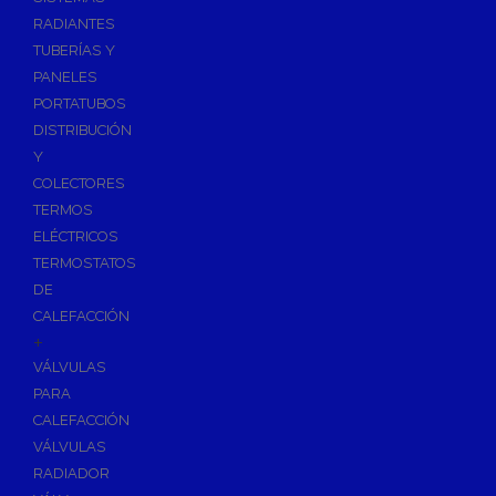
Ósmosis con Depósito
RADIANTES
Recambios de Ósmosis
TUBERÍAS Y
Grifería de Ósmosis
PANELES
PORTATUBOS
Regulación y Dosificación de Agua
DISTRIBUCIÓN
Y
COLECTORES
TERMOS
ELÉCTRICOS
TERMOSTATOS
DE
CALEFACCIÓN
+
VÁLVULAS
PARA
CALEFACCIÓN
VÁLVULAS
RADIADOR