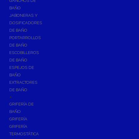
GANCHOS DE
Accesorios y Grupos Contra Incendios
BAÑO
Energías Renovables
JABONERAS Y
Calderas y estufas de biomasa
DOSIFICADORES
DE BAÑO
Sistemas de Energía Solar Térmica
PORTARROLLOS
Estructuras de soporte
DE BAÑO
Sistemas de Aerotermia
ESCOBILLEROS
Sistemas de Energía Solar Fotovoltaica
DE BAÑO
ESPEJOS DE
Paneles
BAÑO
Inversores
EXTRACTORES
Baterías
DE BAÑO
Accesorios
+
Estructuras
GRIFERÍA DE
BAÑO
Fontanería
GRIFERÍA
Aislamientos para Tuberías
GRIFERÍA
Accesorios para Instalación de Gas
TERMOSTÁTICA
Válvulas para Gas