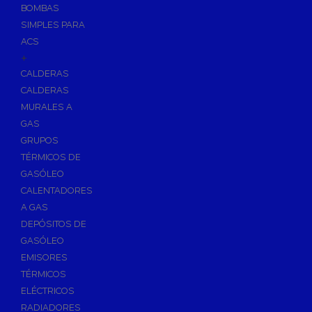
BOMBAS
Skimmers para Piscinas
SIMPLES PARA
Sumideros para Piscinas
ACS
Boquillas para Piscinas
+
CALDERAS
Accesorios para Piscinas
CALDERAS
Productos Químicos para Piscinas
MURALES A
Reguladores de PH
GAS
Antialgas para Piscinas
GRUPOS
Floculante para Piscinas
TÉRMICOS DE
GASÓLEO
Cloro para Piscinas
CALENTADORES
Desinfección de Piscinas sin Cloro
A GAS
Invernaje de Piscinas
DEPÓSITOS DE
Limpiadores de Piscinas
GASÓLEO
Kits Analizadores
EMISORES
Dosificadores
TÉRMICOS
ELÉCTRICOS
Riego, Jardín y Fuentes
RADIADORES