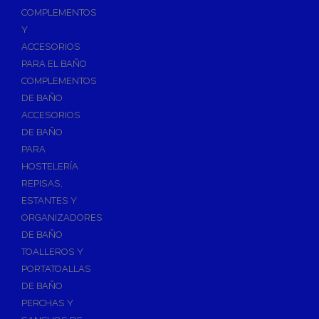
Válvulas para Calefacción
COMPLEMENTOS
Válvulas Radiador
Y
ACCESORIOS
Válv. Mezcladora Termostática
PARA EL BAÑO
Válvulas Motorizadas
COMPLEMENTOS
Válvulas de Seguridad
DE BAÑO
Colectores de Calefacción
ACCESORIOS
DE BAÑO
Bombas de Calor
PARA
Bombas de calor para ACS
HOSTELERÍA
Cocinas
REPISAS,
Extractores de Cocina
ESTANTES Y
ORGANIZADORES
Fregaderos
DE BAÑO
Grifería de Cocina
TOALLEROS Y
Grifería de Fregadero
PORTATOALLAS
DE BAÑO
Recambios de fregadero
PERCHAS Y
Contra Incendios