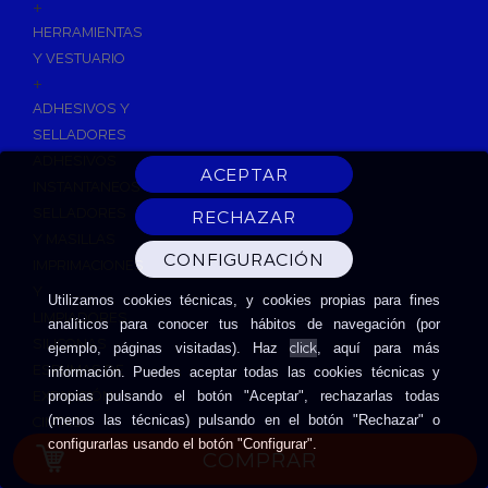
+
HERRAMIENTAS
Y VESTUARIO
+
ADHESIVOS Y
SELLADORES
ADHESIVOS
INSTANTANEOS
SELLADORES
Y MASILLAS
IMPRIMACIONES
Y
Utilizamos cookies técnicas, y cookies propias para fines
LIMPIADORES
analíticos para conocer tus hábitos de navegación (por
SILICONAS
click
ejemplo, páginas visitadas). Haz
, aquí para más
ESPUMAS DE
información. Puedes aceptar todas las cookies técnicas y
EXPANSIÓN
propias pulsando el botón "Aceptar", rechazarlas todas
(menos las técnicas) pulsando en el botón "Rechazar" o
CINTAS
configurarlas usando el botón "Configurar".
ADHESIVAS
COMPRAR
HERRAMIENTAS