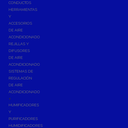
Accesorios de Calefacción
CONDUCTOS
Vasos de Expansión
HERRAMIENTAS
Y
Manómetros
ACCESORIOS
Termometros
DE AIRE
Otros accesorios de calefacción
ACONDICIONADO
Accesorios de Radiadores
REJILLAS Y
Tapones, purgadores y accesorios para radiador
DIFUSORES
DE AIRE
Soportes para Radiadores
ACONDICIONADO
Acumuladores e Interacumuladores
SISTEMAS DE
REGULACIÓN
Bombas Circuladoras / Grupos de Bombeo
DE AIRE
Bombas de Calefacción
ACONDICIONADO
Bombas Simples para ACS
+
Calderas
HUMIFICADORES
Calderas Murales a Gas
Y
PURIFICADORES
Grupos Térmicos de Gasóleo
HUMIDIFICADORES