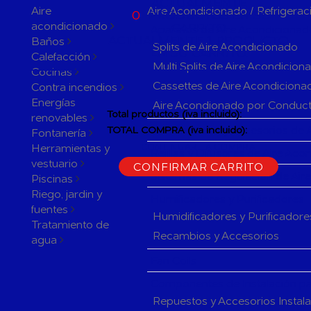
ACTUALMENTE
Aire
Aire Acondicionado / Refrigerac
0
PRODUCTOS EN SU
acondicionado
CARRITO
Aparatos de Aire Acondicionad
ACTUALMENTE 1 PRODUCTO
Baños
Splits de Aire Acondicionado
EN SU CARRITO.
Calefacción
Multi Splits de Aire Acondicion
Cocinas
Cassettes de Aire Acondiciona
Contra incendios
Energías
Aire Acondionado por Conduc
Total productos (iva incluido):
renovables
Herramientas y accesorios de 
TOTAL COMPRA (iva incluido):
Fontanería
Herramientas y
CONTINUAR LA COMPRA
Rejillas y Difusores de Aire Ac
vestuario
CONFIRMAR CARRITO
Sistemas de Regulación de Air
Piscinas
Riego, jardin y
Humificadores y Purificadores
fuentes
Humidificadores y Purificadore
Tratamiento de
Recambios y Accesorios
agua
Fan Coils
Componentes de Instalación pa
Repuestos y Accesorios Instal