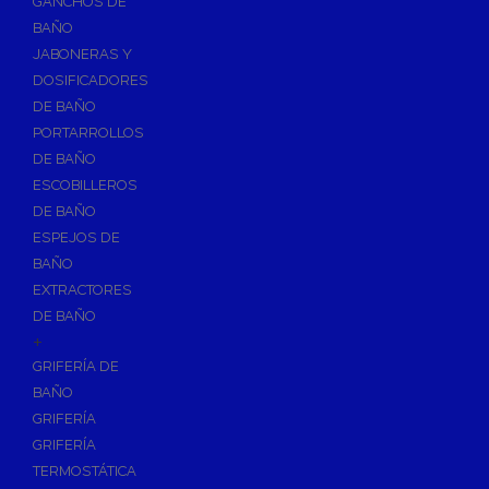
GANCHOS DE
Accesorios y Grupos Contra Incendios
BAÑO
Energías Renovables
JABONERAS Y
Calderas y estufas de biomasa
DOSIFICADORES
DE BAÑO
Sistemas de Energía Solar Térmica
PORTARROLLOS
Estructuras de soporte
DE BAÑO
Sistemas de Aerotermia
ESCOBILLEROS
Sistemas de Energía Solar Fotovoltaica
DE BAÑO
ESPEJOS DE
Paneles
BAÑO
Inversores
EXTRACTORES
Baterías
DE BAÑO
Accesorios
+
Estructuras
GRIFERÍA DE
BAÑO
Fontanería
GRIFERÍA
Aislamientos para Tuberías
GRIFERÍA
Accesorios para Instalación de Gas
TERMOSTÁTICA
Válvulas para Gas