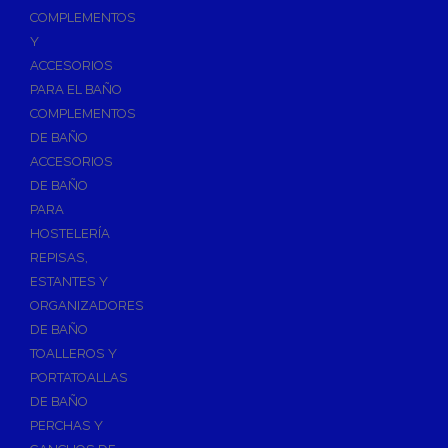
Válvulas para Calefacción
COMPLEMENTOS
Válvulas Radiador
Y
ACCESORIOS
Válv. Mezcladora Termostática
PARA EL BAÑO
Válvulas Motorizadas
COMPLEMENTOS
Válvulas de Seguridad
DE BAÑO
Colectores de Calefacción
ACCESORIOS
DE BAÑO
Bombas de Calor
PARA
Bombas de calor para ACS
HOSTELERÍA
Cocinas
REPISAS,
Extractores de Cocina
ESTANTES Y
ORGANIZADORES
Fregaderos
DE BAÑO
Grifería de Cocina
TOALLEROS Y
Grifería de Fregadero
PORTATOALLAS
DE BAÑO
Recambios de fregadero
PERCHAS Y
Contra Incendios