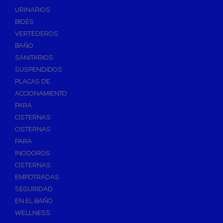
Válvulas de Fontanería
URINARIOS
Válvulas de Esfera
BIDÉS
Válvulas de Escuadra y Lavadora
VERTEDEROS
Válvulas Reductoras de Presión
BAÑO
Válvulas de Retención
SANITARIOS
Electroválvulas
SUSPENDIDOS
PLACAS DE
Válvulas de Compuerta
ACCIONAMIENTO
Válvulas de Contadores
PARA
Llaves de Paso
CISTERNAS
Válvulas de Mariposa
CISTERNAS
Accesorios de Valvulería
PARA
INODOROS
Calderines
CISTERNAS
Herramientas y Vestuario
EMPOTRADAS
Adhesivos y Selladores
SEGURIDAD
Adhesivos Instantaneos
EN EL BAÑO
Selladores y Masillas
WELLNESS