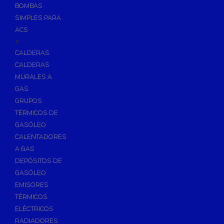
BOMBAS
Skimmers para Piscinas
SIMPLES PARA
Sumideros para Piscinas
ACS
Boquillas para Piscinas
+
CALDERAS
Accesorios para Piscinas
CALDERAS
Productos Químicos para Piscinas
MURALES A
Reguladores de PH
GAS
Antialgas para Piscinas
GRUPOS
Floculante para Piscinas
TÉRMICOS DE
GASÓLEO
Cloro para Piscinas
CALENTADORES
Desinfección de Piscinas sin Cloro
A GAS
Invernaje de Piscinas
DEPÓSITOS DE
Limpiadores de Piscinas
GASÓLEO
Kits Analizadores
EMISORES
Dosificadores
TÉRMICOS
ELÉCTRICOS
Riego, Jardín y Fuentes
RADIADORES