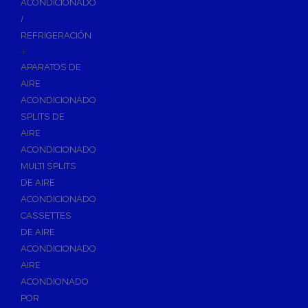
ACONDICIONADO
Inodoros
/
Asientos y Tapas de WC
REFRIGERACIÓN
+
Platos de Ducha
APARATOS DE
Lavabos
AIRE
Bañeras
ACONDICIONADO
Urinarios
SPLITS DE
Bidés
AIRE
ACONDICIONADO
Vertederos Baño
MULTI SPLITS
Sanitarios Suspendidos
DE AIRE
Placas de Accionamiento para Cisternas
ACONDICIONADO
Cisternas Para Inodoros
CASSETTES
Cisternas Empotradas
DE AIRE
ACONDICIONADO
Seguridad en el Baño
AIRE
Wellness
ACONDIONADO
Calefacción y A.C.S
POR