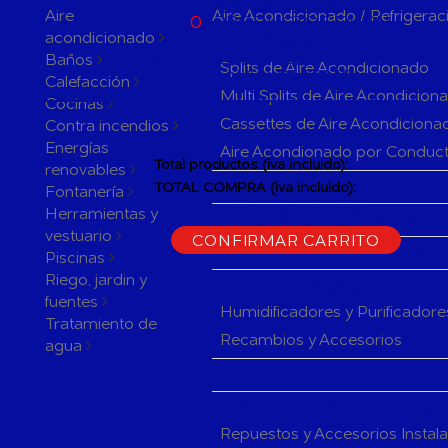
ACTUALMENTE
Aire
Aire Acondicionado / Refrigerac
0
PRODUCTOS EN SU
acondicionado
CARRITO
Aparatos de Aire Acondicionad
ACTUALMENTE 1 PRODUCTO
Baños
Splits de Aire Acondicionado
EN SU CARRITO.
Calefacción
Multi Splits de Aire Acondicion
Cocinas
Cassettes de Aire Acondiciona
Contra incendios
Energías
Aire Acondionado por Conduc
Total productos (iva incluido):
renovables
Herramientas y accesorios de 
TOTAL COMPRA (iva incluido):
Fontanería
Herramientas y
CONTINUAR LA COMPRA
Rejillas y Difusores de Aire Ac
vestuario
CONFIRMAR CARRITO
Sistemas de Regulación de Air
Piscinas
Riego, jardin y
Humificadores y Purificadores
fuentes
Humidificadores y Purificadore
Tratamiento de
Recambios y Accesorios
agua
Fan Coils
Componentes de Instalación pa
Repuestos y Accesorios Instal