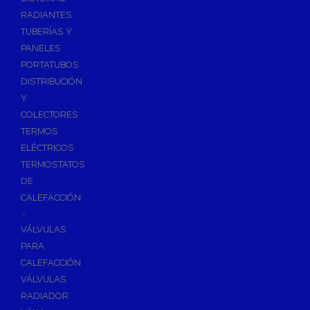
Ósmosis con Depósito
RADIANTES
Recambios de Ósmosis
TUBERÍAS Y
Grifería de Ósmosis
PANELES
PORTATUBOS
Regulación y Dosificación de Agua
DISTRIBUCIÓN
Y
COLECTORES
TERMOS
ELÉCTRICOS
TERMOSTATOS
DE
CALEFACCIÓN
+
VÁLVULAS
PARA
CALEFACCIÓN
VÁLVULAS
RADIADOR