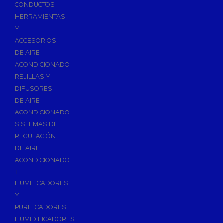
Accesorios de Calefacción
CONDUCTOS
Vasos de Expansión
HERRAMIENTAS
Y
Manómetros
ACCESORIOS
Termometros
DE AIRE
Otros accesorios de calefacción
ACONDICIONADO
Accesorios de Radiadores
REJILLAS Y
Tapones, purgadores y accesorios para radiador
DIFUSORES
DE AIRE
Soportes para Radiadores
ACONDICIONADO
Acumuladores e Interacumuladores
SISTEMAS DE
REGULACIÓN
Bombas Circuladoras / Grupos de Bombeo
DE AIRE
Bombas de Calefacción
ACONDICIONADO
Bombas Simples para ACS
+
Calderas
HUMIFICADORES
Calderas Murales a Gas
Y
PURIFICADORES
Grupos Térmicos de Gasóleo
HUMIDIFICADORES