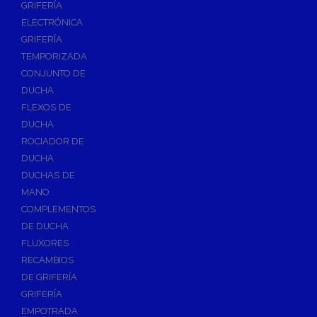
GRIFERÍA
Accesorios y Repuestos de Gas
ELECTRÓNICA
GRIFERÍA
Baterias y Contadores
TEMPORIZADA
Bombas
CONJUNTO DE
Bombas Sumergibles
DUCHA
Bombas de Drenaje y Residual
FLEXOS DE
DUCHA
Bombas de Superficies Horizontal y Vertical
ROCIADOR DE
Canalones Pluviales
DUCHA
Desagües
DUCHAS DE
Válvulas de Desagüe
MANO
COMPLEMENTOS
Válvulas para Platos de Ducha y Bañeras
DE DUCHA
Sifones
FLUXORES
Sumideros y Botes Sifónicos
RECAMBIOS
Accesorios para Desagüe
DE GRIFERÍA
GRIFERÍA
Flotadores y Boyas
EMPOTRADA