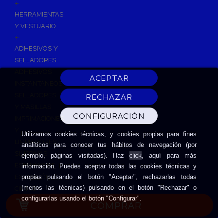
+
HERRAMIENTAS
Y VESTUARIO
+
ADHESIVOS Y
SELLADORES
ADHESIVOS
INSTANTANEOS
SELLADORES
Y MASILLAS
IMPRIMACIONES
Y
Utilizamos cookies técnicas, y cookies propias para fines
LIMPIADORES
analíticos para conocer tus hábitos de navegación (por
SILICONAS
click
ejemplo, páginas visitadas). Haz
, aquí para más
ESPUMAS DE
información. Puedes aceptar todas las cookies técnicas y
EXPANSIÓN
propias pulsando el botón "Aceptar", rechazarlas todas
(menos las técnicas) pulsando en el botón "Rechazar" o
CINTAS
configurarlas usando el botón "Configurar".
ADHESIVAS
COMPRAR
HERRAMIENTAS