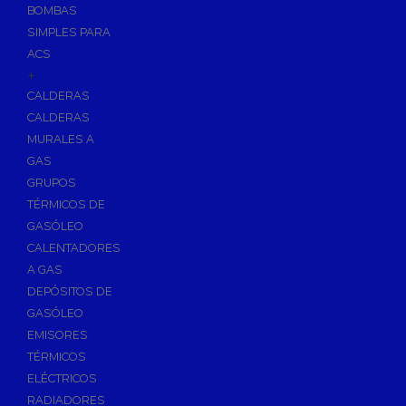
BOMBAS
Skimmers para Piscinas
SIMPLES PARA
Sumideros para Piscinas
ACS
Boquillas para Piscinas
+
CALDERAS
Accesorios para Piscinas
CALDERAS
Productos Químicos para Piscinas
MURALES A
Reguladores de PH
GAS
Antialgas para Piscinas
GRUPOS
Floculante para Piscinas
TÉRMICOS DE
GASÓLEO
Cloro para Piscinas
CALENTADORES
Desinfección de Piscinas sin Cloro
A GAS
Invernaje de Piscinas
DEPÓSITOS DE
Limpiadores de Piscinas
GASÓLEO
Kits Analizadores
EMISORES
Dosificadores
TÉRMICOS
ELÉCTRICOS
Riego, Jardín y Fuentes
RADIADORES