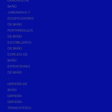
GANCHOS DE
Accesorios y Grupos Contra Incendios
BAÑO
Energías Renovables
JABONERAS Y
Calderas y estufas de biomasa
DOSIFICADORES
DE BAÑO
Sistemas de Energía Solar Térmica
PORTARROLLOS
Estructuras de soporte
DE BAÑO
Sistemas de Aerotermia
ESCOBILLEROS
Sistemas de Energía Solar Fotovoltaica
DE BAÑO
ESPEJOS DE
Paneles
BAÑO
Inversores
EXTRACTORES
Baterías
DE BAÑO
Accesorios
+
Estructuras
GRIFERÍA DE
BAÑO
Fontanería
GRIFERÍA
Aislamientos para Tuberías
GRIFERÍA
Accesorios para Instalación de Gas
TERMOSTÁTICA
Válvulas para Gas