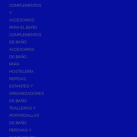
Válvulas para Calefacción
COMPLEMENTOS
Válvulas Radiador
Y
ACCESORIOS
Válv. Mezcladora Termostática
PARA EL BAÑO
Válvulas Motorizadas
COMPLEMENTOS
Válvulas de Seguridad
DE BAÑO
Colectores de Calefacción
ACCESORIOS
DE BAÑO
Bombas de Calor
PARA
Bombas de calor para ACS
HOSTELERÍA
Cocinas
REPISAS,
Extractores de Cocina
ESTANTES Y
ORGANIZADORES
Fregaderos
DE BAÑO
Grifería de Cocina
TOALLEROS Y
Grifería de Fregadero
PORTATOALLAS
DE BAÑO
Recambios de fregadero
PERCHAS Y
Contra Incendios