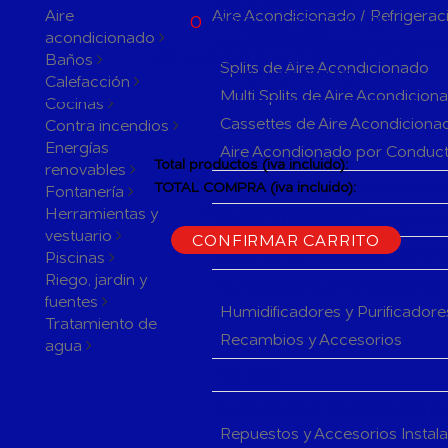
ACTUALMENTE
Aire
Aire Acondicionado / Refrigerac
0
PRODUCTOS EN SU
acondicionado
CARRITO
Aparatos de Aire Acondicionad
ACTUALMENTE 1 PRODUCTO
Baños
Splits de Aire Acondicionado
EN SU CARRITO.
Calefacción
Multi Splits de Aire Acondicion
Cocinas
Cassettes de Aire Acondiciona
Contra incendios
Energías
Aire Acondionado por Conduc
Total productos (iva incluido):
renovables
Herramientas y accesorios de 
TOTAL COMPRA (iva incluido):
Fontanería
Herramientas y
CONTINUAR LA COMPRA
Rejillas y Difusores de Aire Ac
vestuario
CONFIRMAR CARRITO
Sistemas de Regulación de Air
Piscinas
Riego, jardin y
Humificadores y Purificadores
fuentes
Humidificadores y Purificadore
Tratamiento de
Recambios y Accesorios
agua
Fan Coils
Componentes de Instalación pa
Repuestos y Accesorios Instal