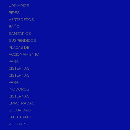
Válvulas de Fontanería
URINARIOS
Válvulas de Esfera
BIDÉS
Válvulas de Escuadra y Lavadora
VERTEDEROS
Válvulas Reductoras de Presión
BAÑO
Válvulas de Retención
SANITARIOS
Electroválvulas
SUSPENDIDOS
PLACAS DE
Válvulas de Compuerta
ACCIONAMIENTO
Válvulas de Contadores
PARA
Llaves de Paso
CISTERNAS
Válvulas de Mariposa
CISTERNAS
Accesorios de Valvulería
PARA
INODOROS
Calderines
CISTERNAS
Herramientas y Vestuario
EMPOTRADAS
Adhesivos y Selladores
SEGURIDAD
Adhesivos Instantaneos
EN EL BAÑO
Selladores y Masillas
WELLNESS