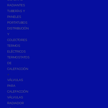
Ósmosis con Depósito
RADIANTES
Recambios de Ósmosis
TUBERÍAS Y
Grifería de Ósmosis
PANELES
PORTATUBOS
Regulación y Dosificación de Agua
DISTRIBUCIÓN
Y
COLECTORES
TERMOS
ELÉCTRICOS
TERMOSTATOS
DE
CALEFACCIÓN
+
VÁLVULAS
PARA
CALEFACCIÓN
VÁLVULAS
RADIADOR