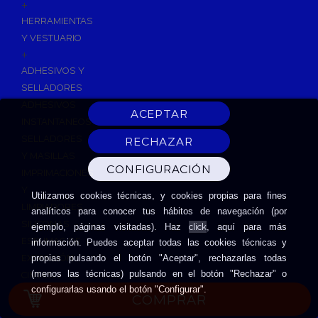
+
HERRAMIENTAS
Y VESTUARIO
+
ADHESIVOS Y
SELLADORES
ADHESIVOS
INSTANTANEOS
SELLADORES
Y MASILLAS
IMPRIMACIONES
Y
Utilizamos cookies técnicas, y cookies propias para fines
LIMPIADORES
analíticos para conocer tus hábitos de navegación (por
SILICONAS
click
ejemplo, páginas visitadas). Haz
, aquí para más
ESPUMAS DE
información. Puedes aceptar todas las cookies técnicas y
EXPANSIÓN
propias pulsando el botón "Aceptar", rechazarlas todas
(menos las técnicas) pulsando en el botón "Rechazar" o
CINTAS
configurarlas usando el botón "Configurar".
ADHESIVAS
COMPRAR
HERRAMIENTAS