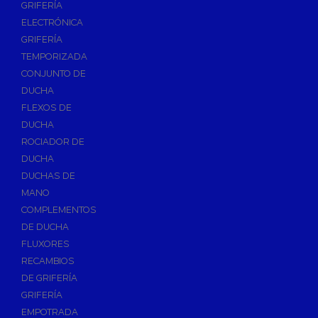
GRIFERÍA
Accesorios y Repuestos de Gas
ELECTRÓNICA
GRIFERÍA
Baterias y Contadores
TEMPORIZADA
Bombas
CONJUNTO DE
Bombas Sumergibles
DUCHA
Bombas de Drenaje y Residual
FLEXOS DE
DUCHA
Bombas de Superficies Horizontal y Vertical
ROCIADOR DE
Canalones Pluviales
DUCHA
Desagües
DUCHAS DE
Válvulas de Desagüe
MANO
COMPLEMENTOS
Válvulas para Platos de Ducha y Bañeras
DE DUCHA
Sifones
FLUXORES
Sumideros y Botes Sifónicos
RECAMBIOS
Accesorios para Desagüe
DE GRIFERÍA
GRIFERÍA
Flotadores y Boyas
EMPOTRADA