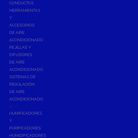
Accesorios de Calefacción
CONDUCTOS
Vasos de Expansión
HERRAMIENTAS
Y
Manómetros
ACCESORIOS
Termometros
DE AIRE
Otros accesorios de calefacción
ACONDICIONADO
Accesorios de Radiadores
REJILLAS Y
Tapones, purgadores y accesorios para radiador
DIFUSORES
DE AIRE
Soportes para Radiadores
ACONDICIONADO
Acumuladores e Interacumuladores
SISTEMAS DE
REGULACIÓN
Bombas Circuladoras / Grupos de Bombeo
DE AIRE
Bombas de Calefacción
ACONDICIONADO
Bombas Simples para ACS
+
Calderas
HUMIFICADORES
Calderas Murales a Gas
Y
PURIFICADORES
Grupos Térmicos de Gasóleo
HUMIDIFICADORES