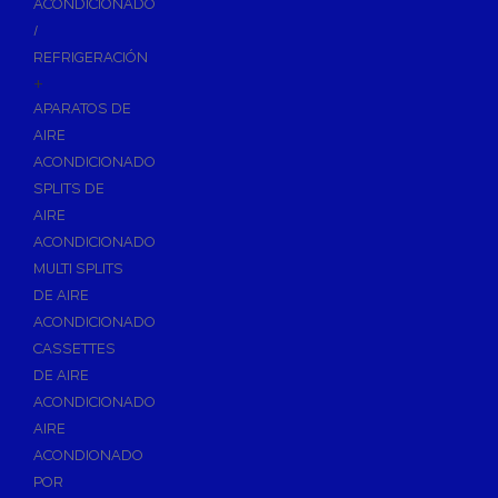
ACONDICIONADO
Inodoros
/
Asientos y Tapas de WC
REFRIGERACIÓN
+
Platos de Ducha
APARATOS DE
Lavabos
AIRE
Bañeras
ACONDICIONADO
Urinarios
SPLITS DE
Bidés
AIRE
ACONDICIONADO
Vertederos Baño
MULTI SPLITS
Sanitarios Suspendidos
DE AIRE
Placas de Accionamiento para Cisternas
ACONDICIONADO
Cisternas Para Inodoros
CASSETTES
Cisternas Empotradas
DE AIRE
ACONDICIONADO
Seguridad en el Baño
AIRE
Wellness
ACONDIONADO
Calefacción y A.C.S
POR