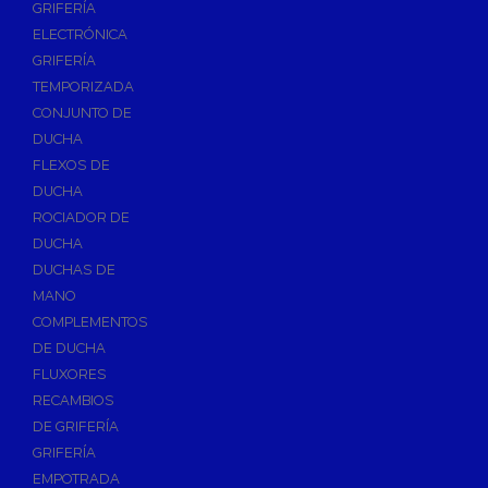
GRIFERÍA
Accesorios y Repuestos de Gas
ELECTRÓNICA
GRIFERÍA
Baterias y Contadores
TEMPORIZADA
Bombas
CONJUNTO DE
Bombas Sumergibles
DUCHA
Bombas de Drenaje y Residual
FLEXOS DE
DUCHA
Bombas de Superficies Horizontal y Vertical
ROCIADOR DE
Canalones Pluviales
DUCHA
Desagües
DUCHAS DE
Válvulas de Desagüe
MANO
COMPLEMENTOS
Válvulas para Platos de Ducha y Bañeras
DE DUCHA
Sifones
FLUXORES
Sumideros y Botes Sifónicos
RECAMBIOS
Accesorios para Desagüe
DE GRIFERÍA
GRIFERÍA
Flotadores y Boyas
EMPOTRADA