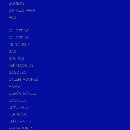
BOMBAS
Skimmers para Piscinas
SIMPLES PARA
Sumideros para Piscinas
ACS
Boquillas para Piscinas
+
CALDERAS
Accesorios para Piscinas
CALDERAS
Productos Químicos para Piscinas
MURALES A
Reguladores de PH
GAS
Antialgas para Piscinas
GRUPOS
Floculante para Piscinas
TÉRMICOS DE
GASÓLEO
Cloro para Piscinas
CALENTADORES
Desinfección de Piscinas sin Cloro
A GAS
Invernaje de Piscinas
DEPÓSITOS DE
Limpiadores de Piscinas
GASÓLEO
Kits Analizadores
EMISORES
Dosificadores
TÉRMICOS
ELÉCTRICOS
Riego, Jardín y Fuentes
RADIADORES