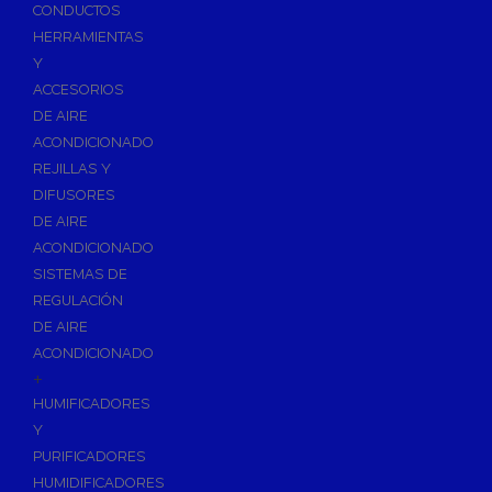
Accesorios de Calefacción
CONDUCTOS
Vasos de Expansión
HERRAMIENTAS
Y
Manómetros
ACCESORIOS
Termometros
DE AIRE
Otros accesorios de calefacción
ACONDICIONADO
Accesorios de Radiadores
REJILLAS Y
Tapones, purgadores y accesorios para radiador
DIFUSORES
DE AIRE
Soportes para Radiadores
ACONDICIONADO
Acumuladores e Interacumuladores
SISTEMAS DE
REGULACIÓN
Bombas Circuladoras / Grupos de Bombeo
DE AIRE
Bombas de Calefacción
ACONDICIONADO
Bombas Simples para ACS
+
Calderas
HUMIFICADORES
Calderas Murales a Gas
Y
PURIFICADORES
Grupos Térmicos de Gasóleo
HUMIDIFICADORES