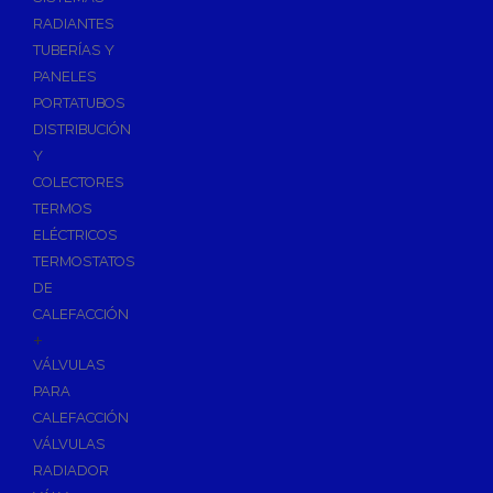
Ósmosis con Depósito
RADIANTES
Recambios de Ósmosis
TUBERÍAS Y
Grifería de Ósmosis
PANELES
PORTATUBOS
Regulación y Dosificación de Agua
DISTRIBUCIÓN
Y
COLECTORES
TERMOS
ELÉCTRICOS
TERMOSTATOS
DE
CALEFACCIÓN
+
VÁLVULAS
PARA
CALEFACCIÓN
VÁLVULAS
RADIADOR