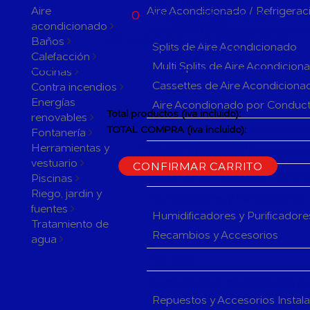
ACTUALMENTE
Aire
Aire Acondicionado / Refrigerac
0
PRODUCTOS EN SU
acondicionado
CARRITO
Aparatos de Aire Acondicionad
ACTUALMENTE 1 PRODUCTO
Baños
Splits de Aire Acondicionado
EN SU CARRITO.
Calefacción
Multi Splits de Aire Acondicion
Cocinas
Cassettes de Aire Acondiciona
Contra incendios
Energías
Aire Acondionado por Conduc
Total productos (iva incluido):
renovables
Herramientas y accesorios de 
TOTAL COMPRA (iva incluido):
Fontanería
Herramientas y
CONTINUAR LA COMPRA
Rejillas y Difusores de Aire Ac
vestuario
CONFIRMAR CARRITO
Sistemas de Regulación de Air
Piscinas
Riego, jardin y
Humificadores y Purificadores
fuentes
Humidificadores y Purificadore
Tratamiento de
Recambios y Accesorios
agua
Fan Coils
Componentes de Instalación pa
Repuestos y Accesorios Instal