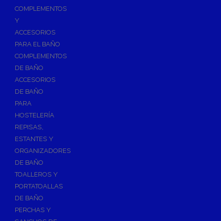
Válvulas para Calefacción
COMPLEMENTOS
Válvulas Radiador
Y
ACCESORIOS
Válv. Mezcladora Termostática
PARA EL BAÑO
Válvulas Motorizadas
COMPLEMENTOS
Válvulas de Seguridad
DE BAÑO
Colectores de Calefacción
ACCESORIOS
DE BAÑO
Bombas de Calor
PARA
Bombas de calor para ACS
HOSTELERÍA
Cocinas
REPISAS,
Extractores de Cocina
ESTANTES Y
ORGANIZADORES
Fregaderos
DE BAÑO
Grifería de Cocina
TOALLEROS Y
Grifería de Fregadero
PORTATOALLAS
DE BAÑO
Recambios de fregadero
PERCHAS Y
Contra Incendios