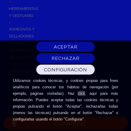
+
HERRAMIENTAS
Y VESTUARIO
+
ADHESIVOS Y
SELLADORES
ADHESIVOS
INSTANTANEOS
SELLADORES
Y MASILLAS
IMPRIMACIONES
Y
Utilizamos cookies técnicas, y cookies propias para fines
LIMPIADORES
analíticos para conocer tus hábitos de navegación (por
SILICONAS
click
ejemplo, páginas visitadas). Haz
, aquí para más
ESPUMAS DE
información. Puedes aceptar todas las cookies técnicas y
EXPANSIÓN
propias pulsando el botón "Aceptar", rechazarlas todas
(menos las técnicas) pulsando en el botón "Rechazar" o
CINTAS
configurarlas usando el botón "Configurar".
ADHESIVAS
COMPRAR
HERRAMIENTAS