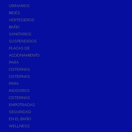
Válvulas de Fontanería
URINARIOS
Válvulas de Esfera
BIDÉS
Válvulas de Escuadra y Lavadora
VERTEDEROS
Válvulas Reductoras de Presión
BAÑO
Válvulas de Retención
SANITARIOS
Electroválvulas
SUSPENDIDOS
PLACAS DE
Válvulas de Compuerta
ACCIONAMIENTO
Válvulas de Contadores
PARA
Llaves de Paso
CISTERNAS
Válvulas de Mariposa
CISTERNAS
Accesorios de Valvulería
PARA
INODOROS
Calderines
CISTERNAS
Herramientas y Vestuario
EMPOTRADAS
Adhesivos y Selladores
SEGURIDAD
Adhesivos Instantaneos
EN EL BAÑO
Selladores y Masillas
WELLNESS