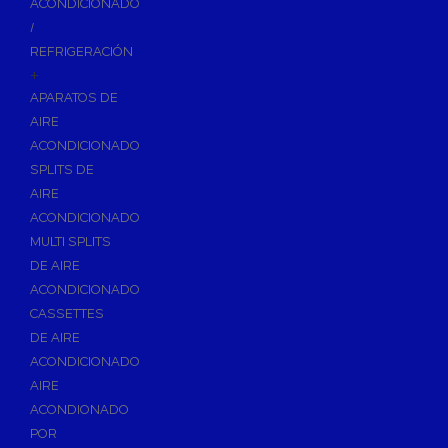
ACONDICIONADO
Inodoros
/
Asientos y Tapas de WC
REFRIGERACIÓN
+
Platos de Ducha
APARATOS DE
Lavabos
AIRE
Bañeras
ACONDICIONADO
Urinarios
SPLITS DE
Bidés
AIRE
ACONDICIONADO
Vertederos Baño
MULTI SPLITS
Sanitarios Suspendidos
DE AIRE
Placas de Accionamiento para Cisternas
ACONDICIONADO
Cisternas Para Inodoros
CASSETTES
Cisternas Empotradas
DE AIRE
ACONDICIONADO
Seguridad en el Baño
AIRE
Wellness
ACONDIONADO
Calefacción y A.C.S
POR