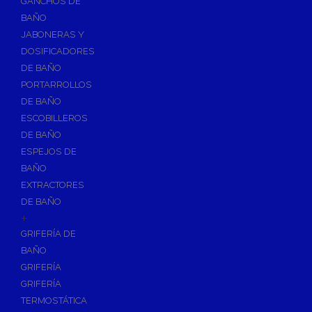
GANCHOS DE
Accesorios y Grupos Contra Incendios
BAÑO
Energías Renovables
JABONERAS Y
Calderas y estufas de biomasa
DOSIFICADORES
DE BAÑO
Sistemas de Energía Solar Térmica
PORTARROLLOS
Estructuras de soporte
DE BAÑO
Sistemas de Aerotermia
ESCOBILLEROS
Sistemas de Energía Solar Fotovoltaica
DE BAÑO
ESPEJOS DE
Paneles
BAÑO
Inversores
EXTRACTORES
Baterías
DE BAÑO
Accesorios
+
Estructuras
GRIFERÍA DE
BAÑO
Fontanería
GRIFERÍA
Aislamientos para Tuberías
GRIFERÍA
Accesorios para Instalación de Gas
TERMOSTÁTICA
Válvulas para Gas