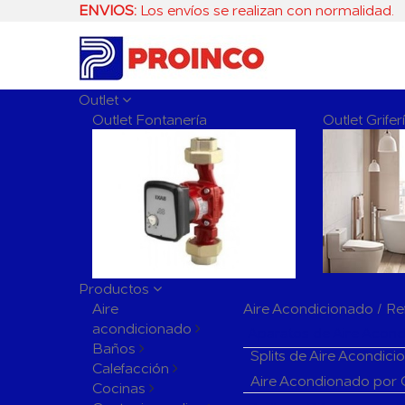
ENVIOS:
Los envíos se realizan con normalidad.
Outlet
Outlet Fontanería
Outlet Grife
Productos
Aire
Aire Acondicionado / Re
acondicionado
Aparatos de Aire Acon
Baños
Splits de Aire Acondic
Calefacción
Aire Acondionado por
Cocinas