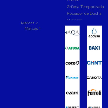
Grifería Temporizada
Rociador de Ducha
Fluxores
Marcas
Mamparas de Baño
Marcas
Muebles de Baño
Recambios para Ciste
Mecanismos
Inodoros
Lavabos
Bidés
Placas de Accionamien
Cisternas
Wellness
Calefacción y A.C.S
Accesorios de Calefacción