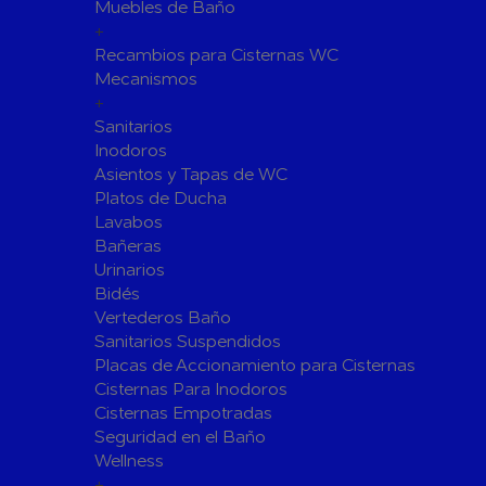
Fijaciones para Fontanería
Muebles de Baño
+
Grupos de Presión
Recambios para Cisternas WC
Sumideros y Gran Evacuación
Mecanismos
+
Tuberías y Accesorios
Sanitarios
Tubos y Accesorios de Cobre y
Tuberías 
Inodoros
Latón
Tubos y A
Asientos y Tapas de WC
Tuberías y Accesorios de
Tuberías 
Platos de Ducha
Polibutileno
Polipropi
Lavabos
Bañeras
Flexos/Conexiones Flexibles
Tubos y A
Urinarios
Válvulas de Fontanería
Bidés
Válvulas de Esfera
Válvulas 
Vertederos Baño
Válvulas de Retención
Electrovál
Sanitarios Suspendidos
Placas de Accionamiento para Cisternas
Válvulas de Contadores
Llaves de
Cisternas Para Inodoros
Calderine
Accesorios de Valvulería
Cisternas Empotradas
Herramientas y Vestuario
Seguridad en el Baño
Adhesivos y Selladores
Wellness
+
Adhesivos Instantaneos
Selladores