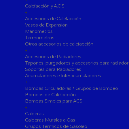
Calefacción y A.C.S
Siliconas
Espumas 
+
Herramientas de Perforación
Accesorios de Calefacción
Herramientas y accesorios de Uso General
Vasos de Expansión
Manómetros
Hachas
Servicio y
Termometros
Vestuario de Protección
Otros accesorios de calefacción
+
Herramientas de Corte
Accesorios de Radiadores
Herramientas de Prensado
Tapones, purgadores y accesorios para radiador
Soportes para Radiadores
Soldadura y Sopletes
Acumuladores e Interacumuladores
Tornilleria y Fijaciones
+
Bombas Circuladoras / Grupos de Bombeo
Herramientas de Lijado y Pulido
Bombas de Calefacción
Baterias Para Herramientas Eléctricas
Bombas Simples para ACS
+
Piscinas
Calderas
Bombas de Piscinas y SPA
Calderas Murales a Gas
Bombas de Piscinas
Cloradores
Grupos Térmicos de Gasóleo