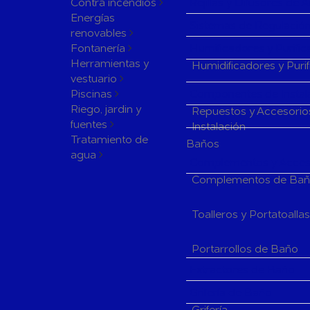
Contra incendios
Rejillas y Difusores de 
Energías
Sistemas de Regulación
renovables
Fontanería
Humificadores y Purifi
Herramientas y
Humidificadores y Puri
vestuario
Piscinas
Componentes de Instala
Riego, jardin y
Repuestos y Accesorio
fuentes
Instalación
Tratamiento de
Baños
agua
Complementos y Acceso
Complementos de Ba
Toalleros y Portatoalla
Portarrollos de Baño
Extractores de Baño
Grifería de Baño
Grifería