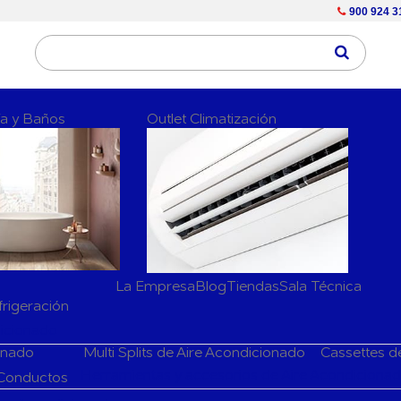
900 924 3
ría y Baños
Outlet Climatización
La Empresa
Blog
Tiendas
Sala Técnica
frigeración
dicionado
ionado
Multi Splits de Aire Acondicionado
Cassettes d
Herramientas y accesorios de Aire Acondiciona
 Conductos