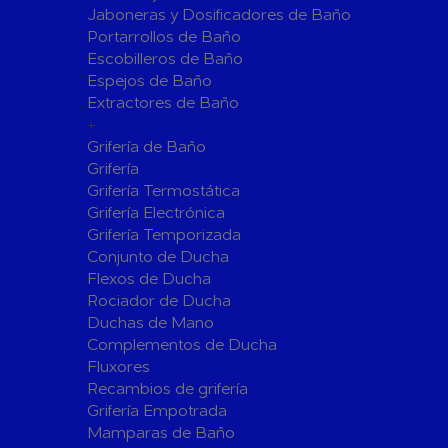
Jaboneras y Dosificadores de Baño
Sistemas de Energía Solar Fotovoltaica
Portarrollos de Baño
Paneles
Inversore
Escobilleros de Baño
Espejos de Baño
Accesorios
Estructur
Extractores de Baño
Fontanería
+
Aislamientos para Tuberías
Grifería de Baño
Accesorios para Instalación de Gas
Grifería
Grifería Termostática
Válvulas para Gas
Accesorio
Grifería Electrónica
Bombas
Grifería Temporizada
Conjunto de Ducha
Bombas Sumergibles
Bombas de
Flexos de Ducha
Rociador de Ducha
Canalones Pluviales
Duchas de Mano
Desagües
Complementos de Ducha
Válvulas de Desagüe
Válvulas 
Fluxores
Bañeras
Recambios de grifería
Grifería Empotrada
Flotadore
Accesorios para Desagüe
Mamparas de Baño