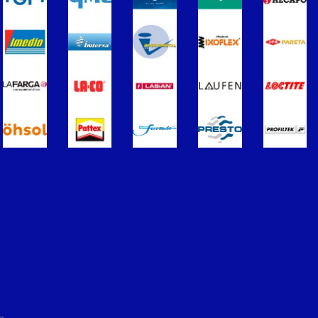
ros
Termometros
s de Radiadores
purgadores y accesorios
Soportes para Radiadores
ador
Acumuladores e Interacumuladore
imples para ACS
Calderas
érmicos de Gasóleo
Calentadores a Gas
Inoxidable Simple
Chimenea Inoxidable Doble
Sistemas Radiantes
ccesorios
ón/Extracción
Tuberías y paneles portatubos
éctricos