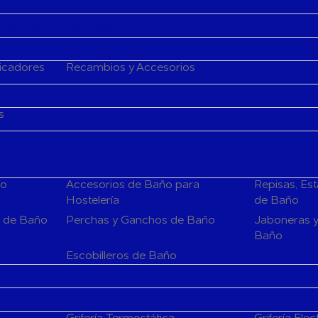
Aire Acondicionado
 de Aire Acondicionado
cadores
ficadores
Recambios y Accesorios
Fan Coils
ción para A. Acondicionado
s
Generadores de ozono
rios para el Baño
ño
Accesorios de Baño para
Repisas, Es
Hostelería
de Baño
s de Baño
Perchas y Ganchos de Baño
Jaboneras y
Baño
Espejos de 
Escobilleros de Baño
Grifería Termostática
Grifería Elec