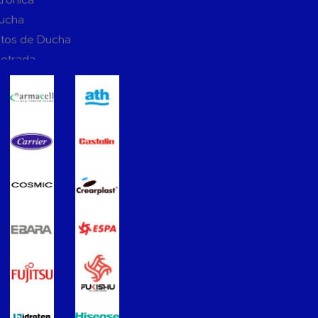
Ducha
tos de Ducha
potrada
ucha
Suspendidos
mpotradas