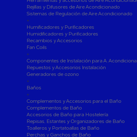
Herramientas y accesorios de Aire Acondicionad
Rejillas y Difusores de Aire Acondicionado
Válvulas para Calefacción
Sistemas de Regulación de Aire Acondicionado
Válvulas Radiador
Válv. Mez
+
Válvulas de Seguridad
Colectore
Humificadores y Purificadores
Humidificadores y Purificadores
Bombas de calor para ACS
Recambios y Accesorios
Cocinas
Fan Coils
Extractores de Cocina
+
Componentes de Instalación para A. Acondicion
Fregaderos
Repuestos y Accesorios Instalación
Grifería de Cocina
Generadores de ozono
Grifería de Fregadero
+
Recambios
Baños
Contra Incendios
+
Accesorios y Grupos Contra Incendios
Complementos y Accesorios para el Baño
Energías Renovables
Complementos de Baño
Accesorios de Baño para Hostelería
Calderas y estufas de biomasa
Repisas, Estantes y Organizadores de Baño
Sistemas de Energía Solar Térmica
Toalleros y Portatoallas de Baño
Estructuras de soporte
Perchas y Ganchos de Baño
Sistemas 