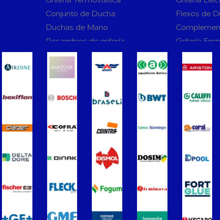
Conjunto de Ducha
Flexos de 
Duchas de Mano
Complemen
Recambios de grifería
Grifería Em
rnas WC
Sanitarios
Asientos y Tapas de WC
Platos de D
Bañeras
Urinarios
Vertederos Baño
Sanitarios 
to para
Cisternas Para Inodoros
Cisternas E
Seguridad en el Baño