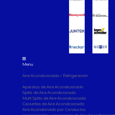
Vasos de Expansión
Manómet
Accesorio
Otros accesorios de calefacción
Tapones, 
para radi
Bombas Circuladoras / Grupos de Bombeo
Bombas de Calefacción
Bombas S
Calderas Murales a Gas
Grupos T
Depósitos de Gasóleo
Emisores Térmicos Eléctricos
Menu
+
Radiadores
Aire Acondicionado / Refrigeración
Salidas de Humos
+
Chimenea Modular de Aluminio
Chimenea 
Aparatos de Aire Acondicionado
Splits de Aire Acondicionado
Evacuación de Calderas
Tubos y A
Multi Splits de Aire Acondicionado
Ventilaci
Cassettes de Aire Acondicionado
Termos El
Distribución y Colectores
Aire Acondionado por Conductos
Termostatos de Calefacción