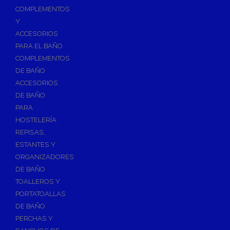
Válvulas para Calefacción
COMPLEMENTOS
Válvulas Radiador
Y
ACCESORIOS
Válv. Mezcladora Termostática
PARA EL BAÑO
Válvulas Motorizadas
COMPLEMENTOS
Válvulas de Seguridad
DE BAÑO
Colectores de Calefacción
ACCESORIOS
DE BAÑO
Bombas de Calor
PARA
Bombas de calor para ACS
HOSTELERÍA
Cocinas
REPISAS,
Extractores de Cocina
ESTANTES Y
ORGANIZADORES
Fregaderos
DE BAÑO
Grifería de Cocina
TOALLEROS Y
Grifería de Fregadero
PORTATOALLAS
DE BAÑO
Recambios de fregadero
PERCHAS Y
Contra Incendios