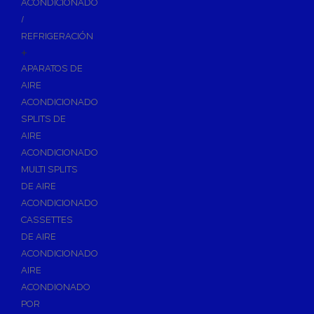
ACONDICIONADO
Inodoros
/
Asientos y Tapas de WC
REFRIGERACIÓN
+
Platos de Ducha
APARATOS DE
Lavabos
AIRE
Bañeras
ACONDICIONADO
Urinarios
SPLITS DE
Bidés
AIRE
ACONDICIONADO
Vertederos Baño
MULTI SPLITS
Sanitarios Suspendidos
DE AIRE
Placas de Accionamiento para Cisternas
ACONDICIONADO
Cisternas Para Inodoros
CASSETTES
Cisternas Empotradas
DE AIRE
ACONDICIONADO
Seguridad en el Baño
AIRE
Wellness
ACONDIONADO
Calefacción y A.C.S
POR