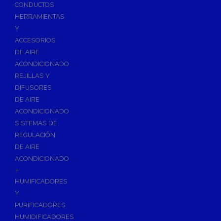
Accesorios de Calefacción
CONDUCTOS
Vasos de Expansión
HERRAMIENTAS
Y
Manómetros
ACCESORIOS
Termometros
DE AIRE
Otros accesorios de calefacción
ACONDICIONADO
Accesorios de Radiadores
REJILLAS Y
Tapones, purgadores y accesorios para radiador
DIFUSORES
DE AIRE
Soportes para Radiadores
ACONDICIONADO
Acumuladores e Interacumuladores
SISTEMAS DE
REGULACIÓN
Bombas Circuladoras / Grupos de Bombeo
DE AIRE
Bombas de Calefacción
ACONDICIONADO
Bombas Simples para ACS
+
Calderas
HUMIFICADORES
Calderas Murales a Gas
Y
PURIFICADORES
Grupos Térmicos de Gasóleo
HUMIDIFICADORES