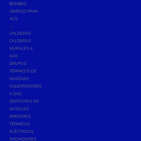
BOMBAS
Skimmers para Piscinas
SIMPLES PARA
Sumideros para Piscinas
ACS
Boquillas para Piscinas
+
CALDERAS
Accesorios para Piscinas
CALDERAS
Productos Químicos para Piscinas
MURALES A
Reguladores de PH
GAS
Antialgas para Piscinas
GRUPOS
Floculante para Piscinas
TÉRMICOS DE
GASÓLEO
Cloro para Piscinas
CALENTADORES
Desinfección de Piscinas sin Cloro
A GAS
Invernaje de Piscinas
DEPÓSITOS DE
Limpiadores de Piscinas
GASÓLEO
Kits Analizadores
EMISORES
Dosificadores
TÉRMICOS
ELÉCTRICOS
Riego, Jardín y Fuentes
RADIADORES