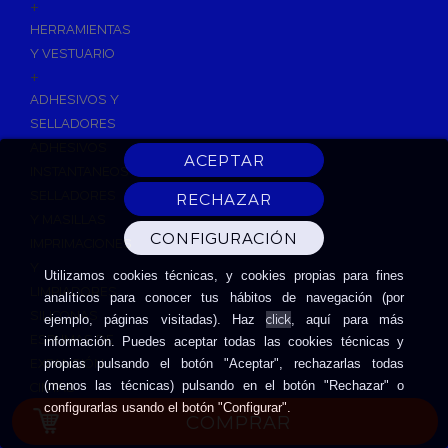
+
HERRAMIENTAS
Y VESTUARIO
+
ADHESIVOS Y
SELLADORES
ADHESIVOS
INSTANTANEOS
SELLADORES
Y MASILLAS
IMPRIMACIONES
Y
Utilizamos cookies técnicas, y cookies propias para fines
LIMPIADORES
analíticos para conocer tus hábitos de navegación (por
SILICONAS
click
ejemplo, páginas visitadas). Haz
, aquí para más
ESPUMAS DE
información. Puedes aceptar todas las cookies técnicas y
EXPANSIÓN
propias pulsando el botón "Aceptar", rechazarlas todas
(menos las técnicas) pulsando en el botón "Rechazar" o
CINTAS
configurarlas usando el botón "Configurar".
ADHESIVAS
COMPRAR
HERRAMIENTAS