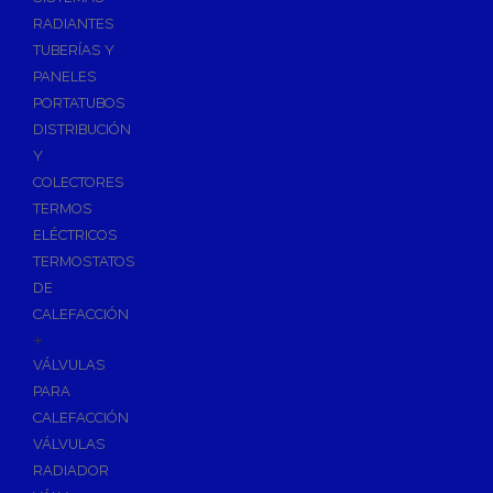
Ósmosis con Depósito
RADIANTES
Recambios de Ósmosis
TUBERÍAS Y
Grifería de Ósmosis
PANELES
PORTATUBOS
Regulación y Dosificación de Agua
DISTRIBUCIÓN
Y
COLECTORES
TERMOS
ELÉCTRICOS
TERMOSTATOS
DE
CALEFACCIÓN
+
VÁLVULAS
PARA
CALEFACCIÓN
VÁLVULAS
RADIADOR