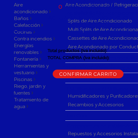
ACTUALMENTE
Aire
Aire Acondicionado / Refrigerac
0
PRODUCTOS EN SU
acondicionado
CARRITO
Aparatos de Aire Acondicionad
ACTUALMENTE 1 PRODUCTO
Baños
Splits de Aire Acondicionado
EN SU CARRITO.
Calefacción
Multi Splits de Aire Acondicion
Cocinas
Cassettes de Aire Acondiciona
Contra incendios
Energías
Aire Acondionado por Conduc
Total productos (iva incluido):
renovables
Herramientas y accesorios de 
TOTAL COMPRA (iva incluido):
Fontanería
Herramientas y
CONTINUAR LA COMPRA
Rejillas y Difusores de Aire Ac
vestuario
CONFIRMAR CARRITO
Sistemas de Regulación de Air
Piscinas
Riego, jardin y
Humificadores y Purificadores
fuentes
Humidificadores y Purificadore
Tratamiento de
Recambios y Accesorios
agua
Fan Coils
Componentes de Instalación pa
Repuestos y Accesorios Instal