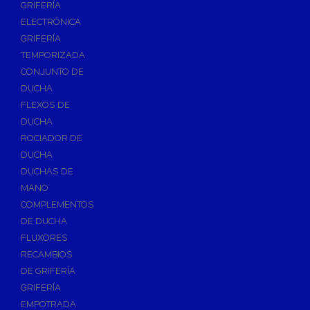
GRIFERÍA
Accesorios y Repuestos de Gas
ELECTRÓNICA
GRIFERÍA
Baterias y Contadores
TEMPORIZADA
Bombas
CONJUNTO DE
Bombas Sumergibles
DUCHA
Bombas de Drenaje y Residual
FLEXOS DE
DUCHA
Bombas de Superficies Horizontal y Vertical
ROCIADOR DE
Canalones Pluviales
DUCHA
Desagües
DUCHAS DE
Válvulas de Desagüe
MANO
COMPLEMENTOS
Válvulas para Platos de Ducha y Bañeras
DE DUCHA
Sifones
FLUXORES
Sumideros y Botes Sifónicos
RECAMBIOS
Accesorios para Desagüe
DE GRIFERÍA
GRIFERÍA
Flotadores y Boyas
EMPOTRADA