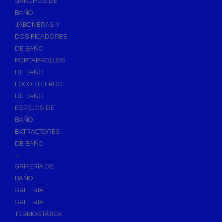
GANCHOS DE
Accesorios y Grupos Contra Incendios
BAÑO
Energías Renovables
JABONERAS Y
Calderas y estufas de biomasa
DOSIFICADORES
DE BAÑO
Sistemas de Energía Solar Térmica
PORTARROLLOS
Estructuras de soporte
DE BAÑO
Sistemas de Aerotermia
ESCOBILLEROS
Sistemas de Energía Solar Fotovoltaica
DE BAÑO
ESPEJOS DE
Paneles
BAÑO
Inversores
EXTRACTORES
Baterías
DE BAÑO
Accesorios
+
Estructuras
GRIFERÍA DE
BAÑO
Fontanería
GRIFERÍA
Aislamientos para Tuberías
GRIFERÍA
Accesorios para Instalación de Gas
TERMOSTÁTICA
Válvulas para Gas