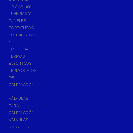
Ósmosis con Depósito
RADIANTES
Recambios de Ósmosis
TUBERÍAS Y
Grifería de Ósmosis
PANELES
PORTATUBOS
Regulación y Dosificación de Agua
DISTRIBUCIÓN
Y
COLECTORES
TERMOS
ELÉCTRICOS
TERMOSTATOS
DE
CALEFACCIÓN
+
VÁLVULAS
PARA
CALEFACCIÓN
VÁLVULAS
RADIADOR