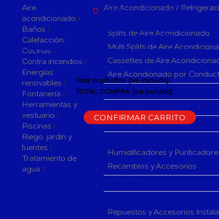
ACTUALMENTE
Aire
Aire Acondicionado / Refrigerac
0
PRODUCTOS EN SU
acondicionado
CARRITO
Aparatos de Aire Acondicionad
ACTUALMENTE 1 PRODUCTO
Baños
Splits de Aire Acondicionado
EN SU CARRITO.
Calefacción
Multi Splits de Aire Acondicion
Cocinas
Cassettes de Aire Acondiciona
Contra incendios
Energías
Aire Acondionado por Conduc
Total productos (iva incluido):
renovables
Herramientas y accesorios de 
TOTAL COMPRA (iva incluido):
Fontanería
Herramientas y
CONTINUAR LA COMPRA
Rejillas y Difusores de Aire Ac
vestuario
CONFIRMAR CARRITO
Sistemas de Regulación de Air
Piscinas
Riego, jardin y
Humificadores y Purificadores
fuentes
Humidificadores y Purificadore
Tratamiento de
Recambios y Accesorios
agua
Fan Coils
Componentes de Instalación pa
Repuestos y Accesorios Instal