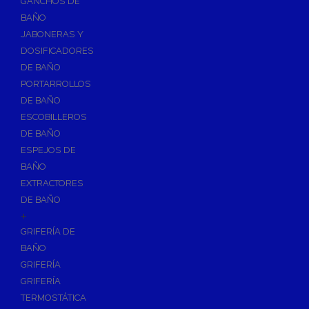
GANCHOS DE
Accesorios y Grupos Contra Incendios
BAÑO
Energías Renovables
JABONERAS Y
Calderas y estufas de biomasa
DOSIFICADORES
DE BAÑO
Sistemas de Energía Solar Térmica
PORTARROLLOS
Estructuras de soporte
DE BAÑO
Sistemas de Aerotermia
ESCOBILLEROS
Sistemas de Energía Solar Fotovoltaica
DE BAÑO
ESPEJOS DE
Paneles
BAÑO
Inversores
EXTRACTORES
Baterías
DE BAÑO
Accesorios
+
Estructuras
GRIFERÍA DE
BAÑO
Fontanería
GRIFERÍA
Aislamientos para Tuberías
GRIFERÍA
Accesorios para Instalación de Gas
TERMOSTÁTICA
Válvulas para Gas