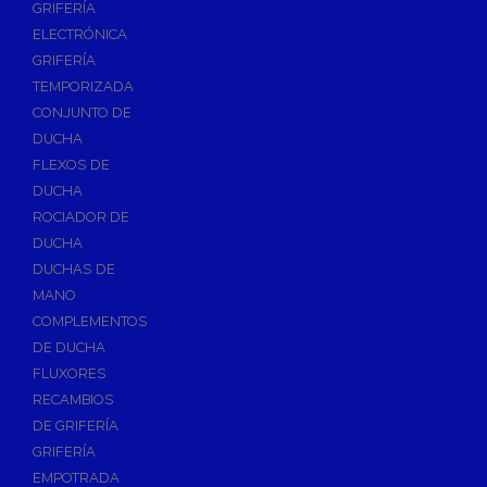
GRIFERÍA
Accesorios y Repuestos de Gas
ELECTRÓNICA
GRIFERÍA
Baterias y Contadores
TEMPORIZADA
Bombas
CONJUNTO DE
Bombas Sumergibles
DUCHA
Bombas de Drenaje y Residual
FLEXOS DE
DUCHA
Bombas de Superficies Horizontal y Vertical
ROCIADOR DE
Canalones Pluviales
DUCHA
Desagües
DUCHAS DE
Válvulas de Desagüe
MANO
COMPLEMENTOS
Válvulas para Platos de Ducha y Bañeras
DE DUCHA
Sifones
FLUXORES
Sumideros y Botes Sifónicos
RECAMBIOS
Accesorios para Desagüe
DE GRIFERÍA
GRIFERÍA
Flotadores y Boyas
EMPOTRADA