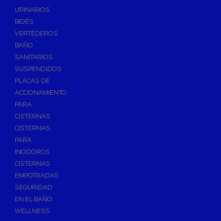
Válvulas de Fontanería
URINARIOS
Válvulas de Esfera
BIDÉS
Válvulas de Escuadra y Lavadora
VERTEDEROS
Válvulas Reductoras de Presión
BAÑO
Válvulas de Retención
SANITARIOS
Electroválvulas
SUSPENDIDOS
PLACAS DE
Válvulas de Compuerta
ACCIONAMIENTO
Válvulas de Contadores
PARA
Llaves de Paso
CISTERNAS
Válvulas de Mariposa
CISTERNAS
Accesorios de Valvulería
PARA
INODOROS
Calderines
CISTERNAS
Herramientas y Vestuario
EMPOTRADAS
Adhesivos y Selladores
SEGURIDAD
Adhesivos Instantaneos
EN EL BAÑO
Selladores y Masillas
WELLNESS