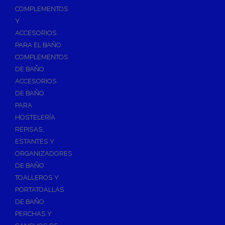
Válvulas para Calefacción
COMPLEMENTOS
Válvulas Radiador
Y
ACCESORIOS
Válv. Mezcladora Termostática
PARA EL BAÑO
Válvulas Motorizadas
COMPLEMENTOS
Válvulas de Seguridad
DE BAÑO
Colectores de Calefacción
ACCESORIOS
DE BAÑO
Bombas de Calor
PARA
Bombas de calor para ACS
HOSTELERÍA
Cocinas
REPISAS,
Extractores de Cocina
ESTANTES Y
ORGANIZADORES
Fregaderos
DE BAÑO
Grifería de Cocina
TOALLEROS Y
Grifería de Fregadero
PORTATOALLAS
DE BAÑO
Recambios de fregadero
PERCHAS Y
Contra Incendios