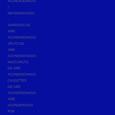
ACONDICIONADO
Inodoros
/
Asientos y Tapas de WC
REFRIGERACIÓN
+
Platos de Ducha
APARATOS DE
Lavabos
AIRE
Bañeras
ACONDICIONADO
Urinarios
SPLITS DE
Bidés
AIRE
ACONDICIONADO
Vertederos Baño
MULTI SPLITS
Sanitarios Suspendidos
DE AIRE
Placas de Accionamiento para Cisternas
ACONDICIONADO
Cisternas Para Inodoros
CASSETTES
Cisternas Empotradas
DE AIRE
ACONDICIONADO
Seguridad en el Baño
AIRE
Wellness
ACONDIONADO
Calefacción y A.C.S
POR