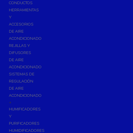
Accesorios de Calefacción
CONDUCTOS
Vasos de Expansión
HERRAMIENTAS
Y
Manómetros
ACCESORIOS
Termometros
DE AIRE
Otros accesorios de calefacción
ACONDICIONADO
Accesorios de Radiadores
REJILLAS Y
Tapones, purgadores y accesorios para radiador
DIFUSORES
DE AIRE
Soportes para Radiadores
ACONDICIONADO
Acumuladores e Interacumuladores
SISTEMAS DE
REGULACIÓN
Bombas Circuladoras / Grupos de Bombeo
DE AIRE
Bombas de Calefacción
ACONDICIONADO
Bombas Simples para ACS
+
Calderas
HUMIFICADORES
Calderas Murales a Gas
Y
PURIFICADORES
Grupos Térmicos de Gasóleo
HUMIDIFICADORES