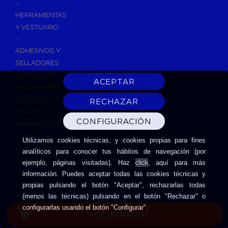
+
HERRAMIENTAS
Y VESTUARIO
+
ADHESIVOS Y
SELLADORES
ADHESIVOS
INSTANTANEOS
SELLADORES
Y MASILLAS
IMPRIMACIONES
Y
Utilizamos cookies técnicas, y cookies propias para fines
LIMPIADORES
analíticos para conocer tus hábitos de navegación (por
SILICONAS
click
ejemplo, páginas visitadas). Haz
, aquí para más
ESPUMAS DE
información. Puedes aceptar todas las cookies técnicas y
EXPANSIÓN
propias pulsando el botón "Aceptar", rechazarlas todas
(menos las técnicas) pulsando en el botón "Rechazar" o
CINTAS
configurarlas usando el botón "Configurar".
ADHESIVAS
COMPRAR
HERRAMIENTAS