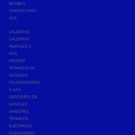
BOMBAS
Skimmers para Piscinas
SIMPLES PARA
Sumideros para Piscinas
ACS
Boquillas para Piscinas
+
CALDERAS
Accesorios para Piscinas
CALDERAS
Productos Químicos para Piscinas
MURALES A
Reguladores de PH
GAS
Antialgas para Piscinas
GRUPOS
Floculante para Piscinas
TÉRMICOS DE
GASÓLEO
Cloro para Piscinas
CALENTADORES
Desinfección de Piscinas sin Cloro
A GAS
Invernaje de Piscinas
DEPÓSITOS DE
Limpiadores de Piscinas
GASÓLEO
Kits Analizadores
EMISORES
Dosificadores
TÉRMICOS
ELÉCTRICOS
Riego, Jardín y Fuentes
RADIADORES