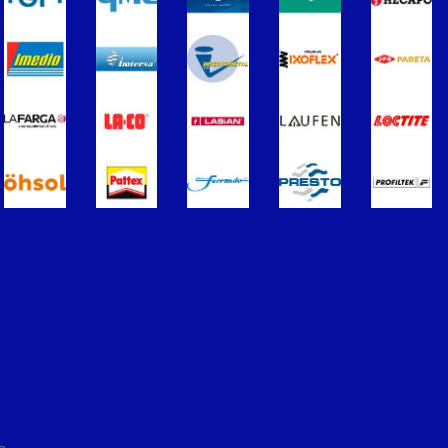
ros
Termometros
s de Radiadores
purgadores y accesorios
Soportes para Radiadores
ador
Acumuladores e Interacumuladore
imples para ACS
Calderas
érmicos de Gasóleo
Calentadores a Gas
Inoxidable Simple
Chimenea Inoxidable Doble
Sistemas Radiantes
ccesorios
ón/Extracción
Tuberías y paneles portatubos
éctricos