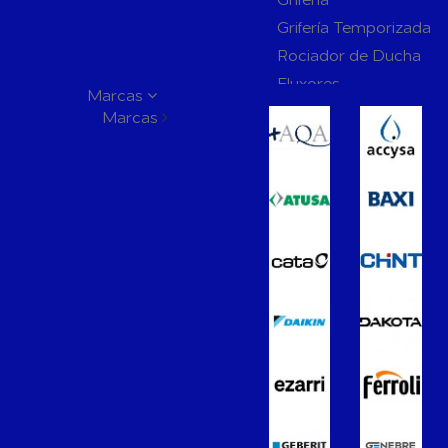
Grifería Temporizada
Rociador de Ducha
Fluxores
Marcas
Mamparas de Baño
Marcas
Muebles de Baño
Recambios para Ciste
Mecanismos
Inodoros
Lavabos
Bidés
Placas de Accionamien
Cisternas
Wellness
Calefacción y A.C.S
Accesorios de Calefacción