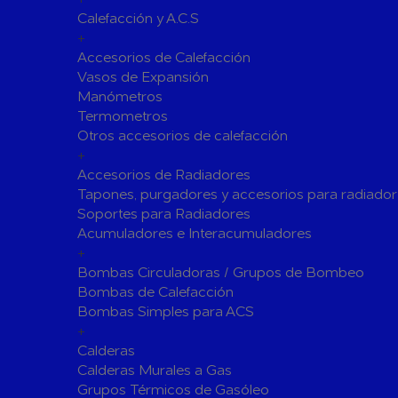
Calefacción y A.C.S
Siliconas
Espumas 
+
Herramientas de Perforación
Accesorios de Calefacción
Herramientas y accesorios de Uso General
Vasos de Expansión
Manómetros
Hachas
Servicio y
Termometros
Vestuario de Protección
Otros accesorios de calefacción
+
Herramientas de Corte
Accesorios de Radiadores
Herramientas de Prensado
Tapones, purgadores y accesorios para radiador
Soportes para Radiadores
Soldadura y Sopletes
Acumuladores e Interacumuladores
Tornilleria y Fijaciones
+
Bombas Circuladoras / Grupos de Bombeo
Herramientas de Lijado y Pulido
Bombas de Calefacción
Baterias Para Herramientas Eléctricas
Bombas Simples para ACS
+
Piscinas
Calderas
Bombas de Piscinas y SPA
Calderas Murales a Gas
Bombas de Piscinas
Cloradores
Grupos Térmicos de Gasóleo