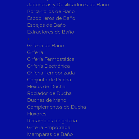
Jaboneras y Dosificadores de Baño
Sistemas de Energía Solar Fotovoltaica
Portarrollos de Baño
Paneles
Inversore
Escobilleros de Baño
Espejos de Baño
Accesorios
Estructur
Extractores de Baño
Fontanería
+
Aislamientos para Tuberías
Grifería de Baño
Accesorios para Instalación de Gas
Grifería
Grifería Termostática
Válvulas para Gas
Accesorio
Grifería Electrónica
Bombas
Grifería Temporizada
Conjunto de Ducha
Bombas Sumergibles
Bombas de
Flexos de Ducha
Rociador de Ducha
Canalones Pluviales
Duchas de Mano
Desagües
Complementos de Ducha
Válvulas de Desagüe
Válvulas 
Fluxores
Bañeras
Recambios de grifería
Grifería Empotrada
Flotadore
Accesorios para Desagüe
Mamparas de Baño