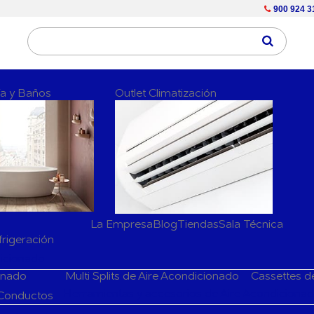
900 924 3
ría y Baños
Outlet Climatización
La Empresa
Blog
Tiendas
Sala Técnica
frigeración
dicionado
ionado
Multi Splits de Aire Acondicionado
Cassettes d
Herramientas y accesorios de Aire Acondiciona
 Conductos