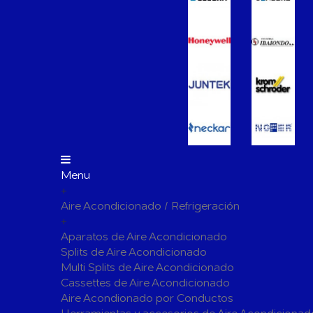
Vasos de Expansión
Manómet
Accesorio
Otros accesorios de calefacción
Tapones, 
para radi
Bombas Circuladoras / Grupos de Bombeo
Bombas de Calefacción
Bombas S
Calderas Murales a Gas
Grupos T
Depósitos de Gasóleo
Emisores Térmicos Eléctricos
Menu
+
Radiadores
Aire Acondicionado / Refrigeración
Salidas de Humos
+
Chimenea Modular de Aluminio
Chimenea 
Aparatos de Aire Acondicionado
Splits de Aire Acondicionado
Evacuación de Calderas
Tubos y A
Multi Splits de Aire Acondicionado
Ventilaci
Cassettes de Aire Acondicionado
Termos El
Distribución y Colectores
Aire Acondionado por Conductos
Termostatos de Calefacción