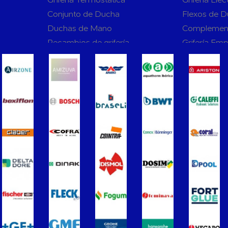
Conjunto de Ducha
Flexos de 
Duchas de Mano
Complemen
Recambios de grifería
Grifería Em
rnas WC
Sanitarios
Asientos y Tapas de WC
Platos de D
Bañeras
Urinarios
Vertederos Baño
Sanitarios 
to para
Cisternas Para Inodoros
Cisternas E
Seguridad en el Baño