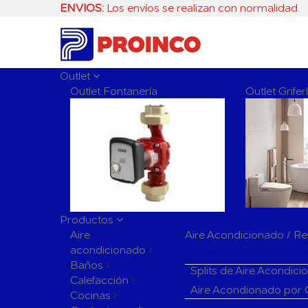
ENVIOS:
Los envíos se realizan con normalidad.
Outlet
Outlet Fontanería
Outlet Grife
Productos
Aire
Aire Acondicionado / Re
acondicionado
Aparatos de Aire Acon
Baños
Splits de Aire Acondic
Calefacción
Aire Acondionado por
Cocinas