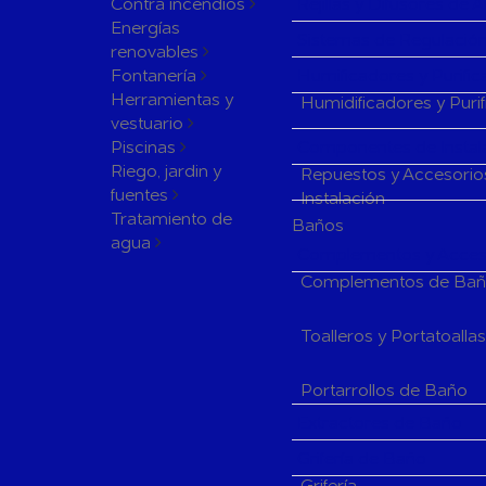
Contra incendios
Rejillas y Difusores de 
Energías
Sistemas de Regulación
renovables
Fontanería
Humificadores y Purifi
Herramientas y
Humidificadores y Puri
vestuario
Piscinas
Componentes de Instala
Riego, jardin y
Repuestos y Accesorio
fuentes
Instalación
Tratamiento de
Baños
agua
Complementos y Acceso
Complementos de Ba
Toalleros y Portatoalla
Portarrollos de Baño
Extractores de Baño
Grifería de Baño
Grifería