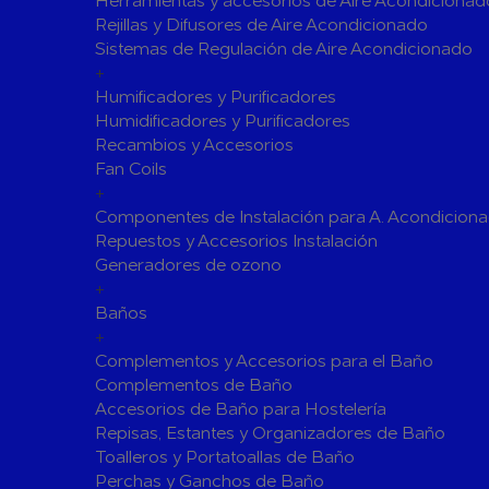
Herramientas y accesorios de Aire Acondicionad
Rejillas y Difusores de Aire Acondicionado
Válvulas para Calefacción
Sistemas de Regulación de Aire Acondicionado
Válvulas Radiador
Válv. Mez
+
Válvulas de Seguridad
Colectore
Humificadores y Purificadores
Humidificadores y Purificadores
Bombas de calor para ACS
Recambios y Accesorios
Cocinas
Fan Coils
Extractores de Cocina
+
Componentes de Instalación para A. Acondicion
Fregaderos
Repuestos y Accesorios Instalación
Grifería de Cocina
Generadores de ozono
Grifería de Fregadero
+
Recambios
Baños
Contra Incendios
+
Accesorios y Grupos Contra Incendios
Complementos y Accesorios para el Baño
Energías Renovables
Complementos de Baño
Accesorios de Baño para Hostelería
Calderas y estufas de biomasa
Repisas, Estantes y Organizadores de Baño
Sistemas de Energía Solar Térmica
Toalleros y Portatoallas de Baño
Estructuras de soporte
Perchas y Ganchos de Baño
Sistemas 