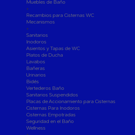
Fijaciones para Fontanería
Muebles de Baño
+
Grupos de Presión
Recambios para Cisternas WC
Sumideros y Gran Evacuación
Mecanismos
+
Tuberías y Accesorios
Sanitarios
Tubos y Accesorios de Cobre y
Tuberías 
Inodoros
Latón
Tubos y A
Asientos y Tapas de WC
Tuberías y Accesorios de
Tuberías 
Platos de Ducha
Polibutileno
Polipropi
Lavabos
Bañeras
Flexos/Conexiones Flexibles
Tubos y A
Urinarios
Válvulas de Fontanería
Bidés
Válvulas de Esfera
Válvulas 
Vertederos Baño
Válvulas de Retención
Electrovál
Sanitarios Suspendidos
Placas de Accionamiento para Cisternas
Válvulas de Contadores
Llaves de
Cisternas Para Inodoros
Calderine
Accesorios de Valvulería
Cisternas Empotradas
Herramientas y Vestuario
Seguridad en el Baño
Adhesivos y Selladores
Wellness
+
Adhesivos Instantaneos
Selladores