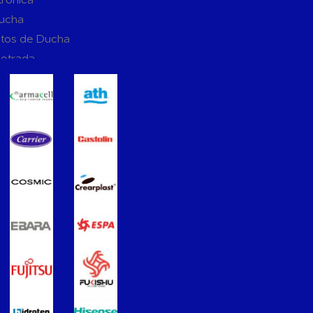
Ducha
tos de Ducha
potrada
ucha
Suspendidos
mpotradas