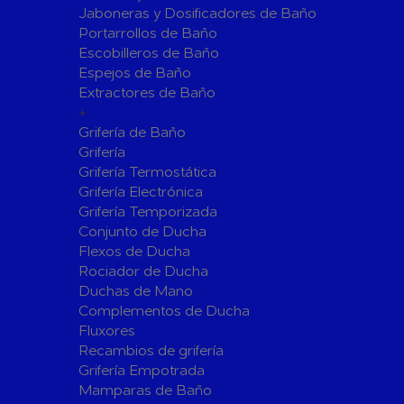
Jaboneras y Dosificadores de Baño
Sistemas de Energía Solar Fotovoltaica
Portarrollos de Baño
Paneles
Inversore
Escobilleros de Baño
Espejos de Baño
Accesorios
Estructur
Extractores de Baño
Fontanería
+
Aislamientos para Tuberías
Grifería de Baño
Accesorios para Instalación de Gas
Grifería
Grifería Termostática
Válvulas para Gas
Accesorio
Grifería Electrónica
Bombas
Grifería Temporizada
Conjunto de Ducha
Bombas Sumergibles
Bombas de
Flexos de Ducha
Rociador de Ducha
Canalones Pluviales
Duchas de Mano
Desagües
Complementos de Ducha
Válvulas de Desagüe
Válvulas 
Fluxores
Bañeras
Recambios de grifería
Grifería Empotrada
Flotadore
Accesorios para Desagüe
Mamparas de Baño