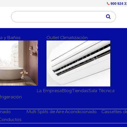
900 924 3
ría y Baños
Outlet Climatización
La Empresa
Blog
Tiendas
Sala Técnica
frigeración
dicionado
ionado
Multi Splits de Aire Acondicionado
Cassettes d
Herramientas y accesorios de Aire Acondiciona
 Conductos