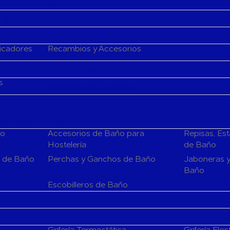
Aire Acondicionado
 de Aire Acondicionado
cadores
ficadores
Recambios y Accesorios
Fan Coils
ción para A. Acondicionado
s
Generadores de ozono
rios para el Baño
ño
Accesorios de Baño para
Repisas, Es
Hostelería
de Baño
s de Baño
Perchas y Ganchos de Baño
Jaboneras y
Baño
Espejos de 
Escobilleros de Baño
Grifería Termostática
Grifería Elec