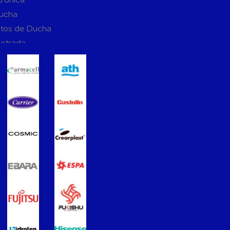
Ducha
tos de Ducha
potrada
ucha
Suspendidos
mpotradas