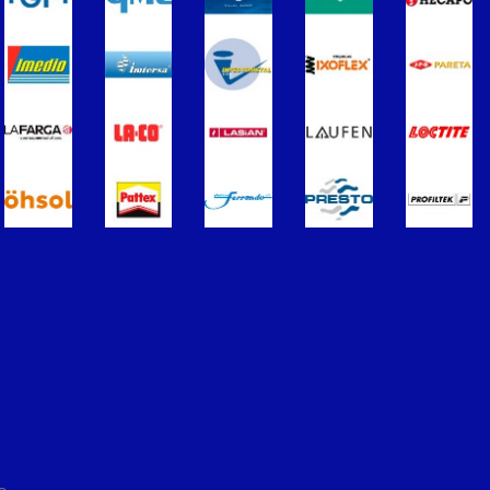
ros
Termometros
s de Radiadores
purgadores y accesorios
Soportes para Radiadores
ador
Acumuladores e Interacumuladore
imples para ACS
Calderas
érmicos de Gasóleo
Calentadores a Gas
Inoxidable Simple
Chimenea Inoxidable Doble
Sistemas Radiantes
ccesorios
ón/Extracción
Tuberías y paneles portatubos
éctricos