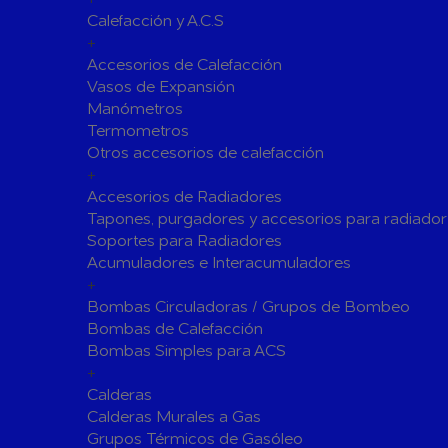
Calefacción y A.C.S
Siliconas
Espumas 
+
Herramientas de Perforación
Accesorios de Calefacción
Herramientas y accesorios de Uso General
Vasos de Expansión
Manómetros
Hachas
Servicio y
Termometros
Vestuario de Protección
Otros accesorios de calefacción
+
Herramientas de Corte
Accesorios de Radiadores
Herramientas de Prensado
Tapones, purgadores y accesorios para radiador
Soportes para Radiadores
Soldadura y Sopletes
Acumuladores e Interacumuladores
Tornilleria y Fijaciones
+
Bombas Circuladoras / Grupos de Bombeo
Herramientas de Lijado y Pulido
Bombas de Calefacción
Baterias Para Herramientas Eléctricas
Bombas Simples para ACS
+
Piscinas
Calderas
Bombas de Piscinas y SPA
Calderas Murales a Gas
Bombas de Piscinas
Cloradores
Grupos Térmicos de Gasóleo