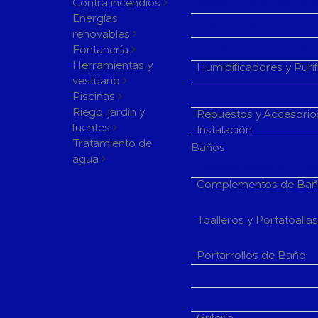
Contra incendios
Rejillas y Difusores de 
Energías
Sistemas de Regulación
renovables
Fontanería
Humificadores y Purifi
Herramientas y
Humidificadores y Puri
vestuario
Piscinas
Componentes de Instala
Riego, jardin y
Repuestos y Accesorio
fuentes
Instalación
Tratamiento de
Baños
agua
Complementos y Acceso
Complementos de Ba
Toalleros y Portatoalla
Portarrollos de Baño
Extractores de Baño
Grifería de Baño
Grifería