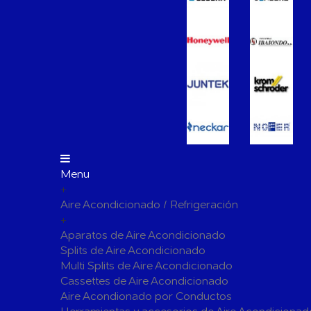
Vasos de Expansión
Manómet
Accesorio
Otros accesorios de calefacción
Tapones, 
para radi
Bombas Circuladoras / Grupos de Bombeo
Bombas de Calefacción
Bombas S
Calderas Murales a Gas
Grupos T
Depósitos de Gasóleo
Emisores Térmicos Eléctricos
Menu
+
Radiadores
Aire Acondicionado / Refrigeración
Salidas de Humos
+
Chimenea Modular de Aluminio
Chimenea 
Aparatos de Aire Acondicionado
Splits de Aire Acondicionado
Evacuación de Calderas
Tubos y A
Multi Splits de Aire Acondicionado
Ventilaci
Cassettes de Aire Acondicionado
Termos El
Distribución y Colectores
Aire Acondionado por Conductos
Termostatos de Calefacción