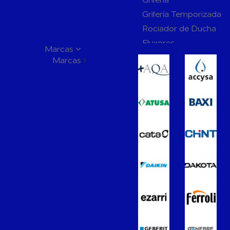
Grifería Temporizada
Rociador de Ducha
Fluxores
Marcas
Mamparas de Baño
Marcas
Muebles de Baño
Recambios para Ciste
Mecanismos
Inodoros
Lavabos
Bidés
Placas de Accionamien
Cisternas
Wellness
Calefacción y A.C.S
Accesorios de Calefacción