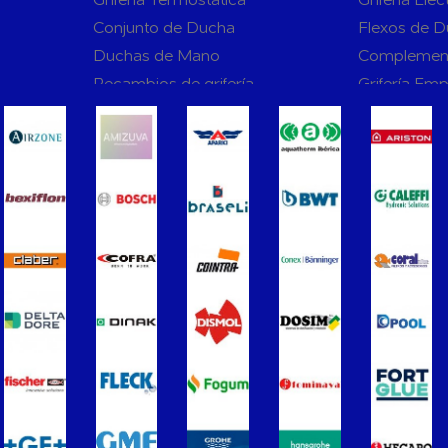
Conjunto de Ducha
Flexos de 
Duchas de Mano
Complemen
Recambios de grifería
Grifería Em
rnas WC
Sanitarios
Asientos y Tapas de WC
Platos de D
Bañeras
Urinarios
Vertederos Baño
Sanitarios 
to para
Cisternas Para Inodoros
Cisternas E
Seguridad en el Baño