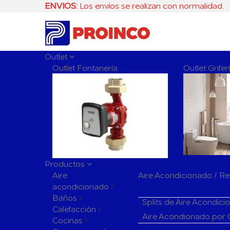
ENVIOS:
Los envíos se realizan con normalidad.
Outlet
Outlet Fontanería
Outlet Grife
Productos
Aire
Aire Acondicionado / Re
acondicionado
Aparatos de Aire Acon
Baños
Splits de Aire Acondic
Calefacción
Aire Acondionado por
Cocinas