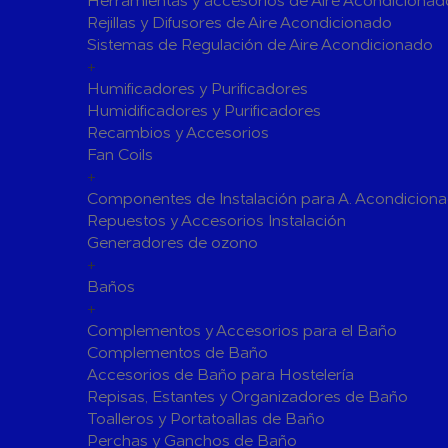
Herramientas y accesorios de Aire Acondicionad
Rejillas y Difusores de Aire Acondicionado
Válvulas para Calefacción
Sistemas de Regulación de Aire Acondicionado
Válvulas Radiador
Válv. Mez
+
Válvulas de Seguridad
Colectore
Humificadores y Purificadores
Humidificadores y Purificadores
Bombas de calor para ACS
Recambios y Accesorios
Cocinas
Fan Coils
Extractores de Cocina
+
Componentes de Instalación para A. Acondicion
Fregaderos
Repuestos y Accesorios Instalación
Grifería de Cocina
Generadores de ozono
Grifería de Fregadero
+
Recambios
Baños
Contra Incendios
+
Accesorios y Grupos Contra Incendios
Complementos y Accesorios para el Baño
Energías Renovables
Complementos de Baño
Accesorios de Baño para Hostelería
Calderas y estufas de biomasa
Repisas, Estantes y Organizadores de Baño
Sistemas de Energía Solar Térmica
Toalleros y Portatoallas de Baño
Estructuras de soporte
Perchas y Ganchos de Baño
Sistemas 