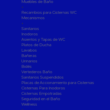
Fijaciones para Fontanería
Muebles de Baño
+
Grupos de Presión
Recambios para Cisternas WC
Sumideros y Gran Evacuación
Mecanismos
+
Tuberías y Accesorios
Sanitarios
Tubos y Accesorios de Cobre y
Tuberías 
Inodoros
Latón
Tubos y A
Asientos y Tapas de WC
Tuberías y Accesorios de
Tuberías 
Platos de Ducha
Polibutileno
Polipropi
Lavabos
Bañeras
Flexos/Conexiones Flexibles
Tubos y A
Urinarios
Válvulas de Fontanería
Bidés
Válvulas de Esfera
Válvulas 
Vertederos Baño
Válvulas de Retención
Electrovál
Sanitarios Suspendidos
Placas de Accionamiento para Cisternas
Válvulas de Contadores
Llaves de
Cisternas Para Inodoros
Calderine
Accesorios de Valvulería
Cisternas Empotradas
Herramientas y Vestuario
Seguridad en el Baño
Adhesivos y Selladores
Wellness
+
Adhesivos Instantaneos
Selladores